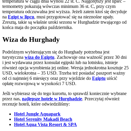
temperatura w ciągu dnia wynosi 22 st. C. Najgorętszy jest lipiec –
termometry pokazują wówczas minimum 36 st. C, przy czym
temperatura odczuwalna jest wyższa. Jeżeli zatem ktoś się decyduje
na
Egipt w lipcu
, musi przygotować się na nieznośne upały.
Zresztą, takie są właśnie uroki sezonu w Hurghadzie trwającego od
końca maja do początku października.
Wiza do Hurghady
Podróżnym wybierającym się do Hurghady potrzebna jest
turystyczna
wiza do Egiptu
. Zachowuje ona ważność przez 30 dni
i jest wydawana przez konsulat egipski lub na lotnisku, istnieje
również opcja wyrobienia jej online. Wersja jednokrotna kosztuje 25
USD, wielokrotna – 35 USD. Trzeba też posiadać paszport ważny
od ci najmniej 6 miesięcy oraz przy wjeździe do
Egiptu
uiścić
opłatę rozwojową w wysokości 7 USD.
Jeśli wybierasz się do tego kurortu, to sprawdź koniecznie wybrane
przez nas,
najlepsze hotele w Hurghadzie
. Przeczytaj również
recenzje hoteli, które odwiedziliśmy:
Hotel Jungle Aquapark
Hotel Serenity Makadi Beach
Hotel Aqua Vista Resort & SPA