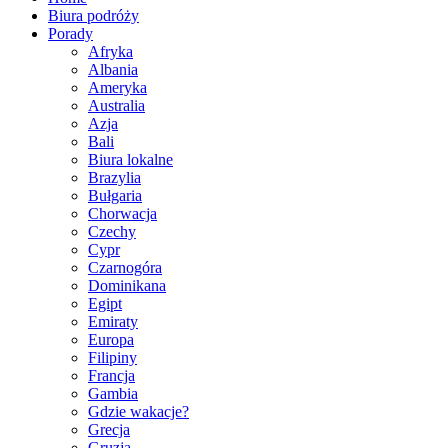
Biura podróży
Porady
Afryka
Albania
Ameryka
Australia
Azja
Bali
Biura lokalne
Brazylia
Bułgaria
Chorwacja
Czechy
Cypr
Czarnogóra
Dominikana
Egipt
Emiraty
Europa
Filipiny
Francja
Gambia
Gdzie wakacje?
Grecja
Gruzja