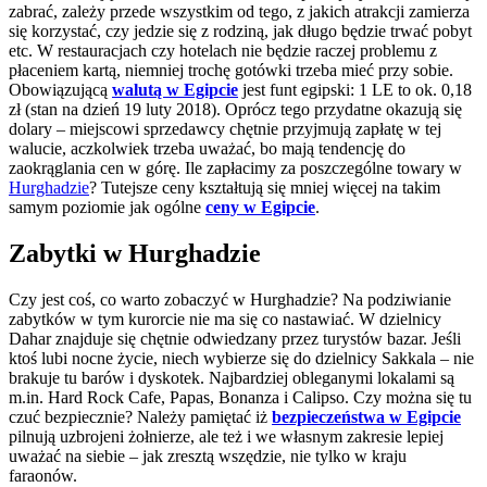
zabrać, zależy przede wszystkim od tego, z jakich atrakcji zamierza
się korzystać, czy jedzie się z rodziną, jak długo będzie trwać pobyt
etc. W restauracjach czy hotelach nie będzie raczej problemu z
płaceniem kartą, niemniej trochę gotówki trzeba mieć przy sobie.
Obowiązującą
walutą w Egipcie
jest funt egipski: 1 LE to ok. 0,18
zł (stan na dzień 19 luty 2018). Oprócz tego przydatne okazują się
dolary – miejscowi sprzedawcy chętnie przyjmują zapłatę w tej
walucie, aczkolwiek trzeba uważać, bo mają tendencję do
zaokrąglania cen w górę. Ile zapłacimy za poszczególne towary w
Hurghadzie
? Tutejsze ceny kształtują się mniej więcej na takim
samym poziomie jak ogólne
ceny w Egipcie
.
Zabytki w Hurghadzie
Czy jest coś, co warto zobaczyć w Hurghadzie? Na podziwianie
zabytków w tym kurorcie nie ma się co nastawiać. W dzielnicy
Dahar znajduje się chętnie odwiedzany przez turystów bazar. Jeśli
ktoś lubi nocne życie, niech wybierze się do dzielnicy Sakkala – nie
brakuje tu barów i dyskotek. Najbardziej obleganymi lokalami są
m.in. Hard Rock Cafe, Papas, Bonanza i Calipso. Czy można się tu
czuć bezpiecznie? Należy pamiętać iż
bezpieczeństwa w Egipcie
pilnują uzbrojeni żołnierze, ale też i we własnym zakresie lepiej
uważać na siebie – jak zresztą wszędzie, nie tylko w kraju
faraonów.