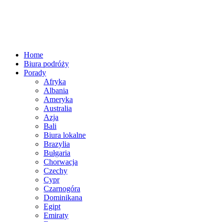
Home
Biura podróży
Porady
Afryka
Albania
Ameryka
Australia
Azja
Bali
Biura lokalne
Brazylia
Bułgaria
Chorwacja
Czechy
Cypr
Czarnogóra
Dominikana
Egipt
Emiraty