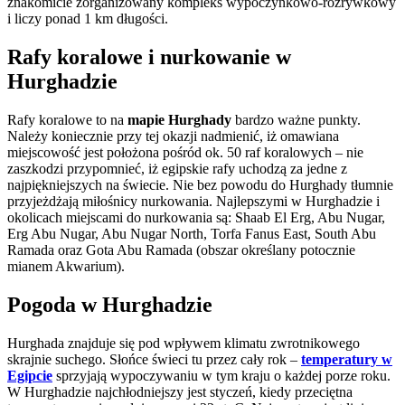
znakomicie zorganizowany kompleks wypoczynkowo-rozrywkowy
i liczy ponad 1 km długości.
Rafy koralowe i nurkowanie w
Hurghadzie
Rafy koralowe to na
mapie Hurghady
bardzo ważne punkty.
Należy koniecznie przy tej okazji nadmienić, iż omawiana
miejscowość jest położona pośród ok. 50 raf koralowych – nie
zaszkodzi przypomnieć, iż egipskie rafy uchodzą za jedne z
najpiękniejszych na świecie. Nie bez powodu do Hurghady tłumnie
przyjeżdżają miłośnicy nurkowania. Najlepszymi w Hurghadzie i
okolicach miejscami do nurkowania są: Shaab El Erg, Abu Nugar,
Erg Abu Nugar, Abu Nugar North, Torfa Fanus East, South Abu
Ramada oraz Gota Abu Ramada (obszar określany potocznie
mianem Akwarium).
Pogoda w Hurghadzie
Hurghada znajduje się pod wpływem klimatu zwrotnikowego
skrajnie suchego. Słońce świeci tu przez cały rok –
temperatury w
Egipcie
sprzyjają wypoczywaniu w tym kraju o każdej porze roku.
W Hurghadzie najchłodniejszy jest styczeń, kiedy przeciętna