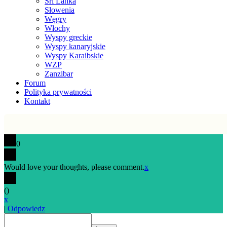
Sri Lanka
Słowenia
Węgry
Włochy
Wyspy greckie
Wyspy kanaryjskie
Wyspy Karaibskie
WZP
Zanzibar
Forum
Polityka prywatności
Kontakt
0
Would love your thoughts, please comment.
x
(
)
x
|
Odpowiedz