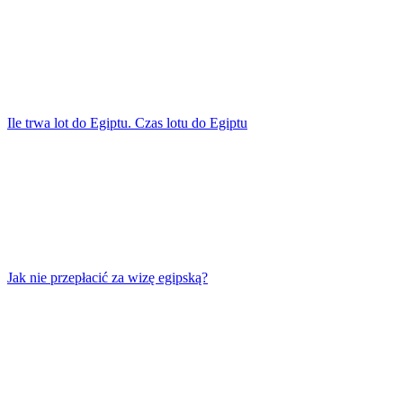
Ile trwa lot do Egiptu. Czas lotu do Egiptu
Jak nie przepłacić za wizę egipską?