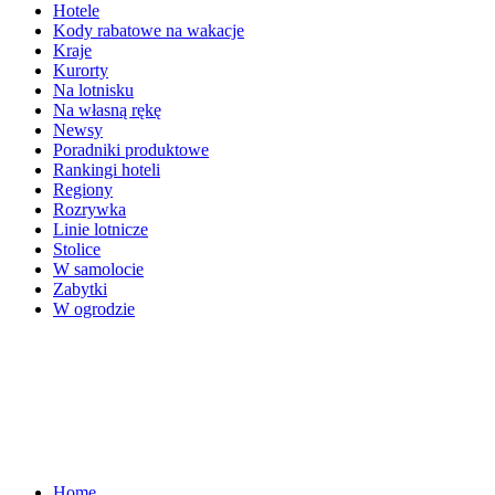
Hotele
Kody rabatowe na wakacje
Kraje
Kurorty
Na lotnisku
Na własną rękę
Newsy
Poradniki produktowe
Rankingi hoteli
Regiony
Rozrywka
Linie lotnicze
Stolice
W samolocie
Zabytki
W ogrodzie
Home