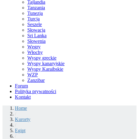
Tajlandia
Tanzania
Tunezja
Turcja
Seszele
Słowacja
Sri Lanka
Słowenia
Węgry
Włochy
Wyspy greckie
Wyspy kanaryjskie
Wyspy Karaibskie
WZP
Zanzibar
Forum
Polityka prywatności
Kontakt
Home
/
Kurorty
/
Egipt
/