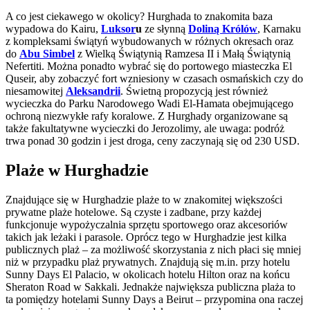
A co jest ciekawego w okolicy? Hurghada to znakomita baza
wypadowa do Kairu,
Luksor
u
ze słynną
Doliną Królów
, Karnaku
z kompleksami świątyń wybudowanych w różnych okresach oraz
do
Abu Simbel
z Wielką Świątynią Ramzesa II i Małą Świątynią
Nefertiti. Można ponadto wybrać się do portowego miasteczka El
Quseir, aby zobaczyć fort wzniesiony w czasach osmańskich czy do
niesamowitej
Aleksandrii
. Świetną propozycją jest również
wycieczka do Parku Narodowego Wadi El-Hamata obejmującego
ochroną niezwykłe rafy koralowe. Z Hurghady organizowane są
także fakultatywne wycieczki do Jerozolimy, ale uwaga: podróż
trwa ponad 30 godzin i jest droga, ceny zaczynają się od 230 USD.
Plaże w Hurghadzie
Znajdujące się w Hurghadzie plaże to w znakomitej większości
prywatne plaże hotelowe. Są czyste i zadbane, przy każdej
funkcjonuje wypożyczalnia sprzętu sportowego oraz akcesoriów
takich jak leżaki i parasole. Oprócz tego w Hurghadzie jest kilka
publicznych plaż – za możliwość skorzystania z nich płaci się mniej
niż w przypadku plaż prywatnych. Znajdują się m.in. przy hotelu
Sunny Days El Palacio, w okolicach hotelu Hilton oraz na końcu
Sheraton Road w Sakkali. Jednakże największa publiczna plaża to
ta pomiędzy hotelami Sunny Days a Beirut – przypomina ona raczej