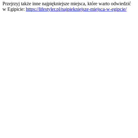
Przejrzyj także inne najpiękniejsze miejsca, które warto odwiedzić
w Egipicie:
https://lifestyler.pl/najpiekniejsze-miejsca-w-egipcie/