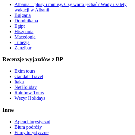
Albania – plusy i minusy. Czy warto jechać? Wady i zalety
wakacji w Albanii
Bułgaria
Dominikana
Egipt
Hiszpania
Macedonia
Tunezja
Zanzibar
Recenzje wyjazdów z BP
Exim tours
Gandalf Travel
Itaka
NetHoliday
Rainbow Tours
Wezyr Holidays
Inne
Agenci turystyczni
Biura podróży
Filmy turystyczne