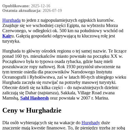
Opublikowano:
2025-12-16
Ostatnia aktualizacja:
2026-07-19
Hurghada
to jeden z najpopularniejszych egipskich kurortów.
Znajduje się we wschodniej części Egiptu, na wybrzeżu Morza
Czerwonego, w odległości ok. 500 km na południowy wschód od
Kair
u. Gałęzią gospodarki odgrywającą tu kluczową rolę jest
turystyka.
Hurghada to główny ośrodek regionu o tej samej nazwie. Te liczące
ponad 160 tys. mieszkańców miasto powstało na początku XX w.
Początkowo była to typowa osada rybacka, gdzie bazę mieli
poszukiwacze ropy naftowej. Rok 1930 przyniósł utworzenie na
tym terenie osiedla dla pracowników Narodowego Instytutu
Oceanografii i Rybołówstwa, zaś w latach 80-tych ubiegłego wieku
Hurghada zaczęła się rozwijać na potrzeby masowej turystyki.
Obecnie dzieli się na kilka części – do najważniejszych dzielnic
zaliczają się Dahar (najstarsza), Sakkala, Village Road zwana
Mamshą,
Sahl Hasheesh
oraz powstała w 2007 r. Marina.
Ceny w Hurghadzie
Dla osób wybierających się na wakacje do
Hurghady
duże
znaczenie mają kwestie finansowe. To, ile pieniędzy trzeba ze sobą