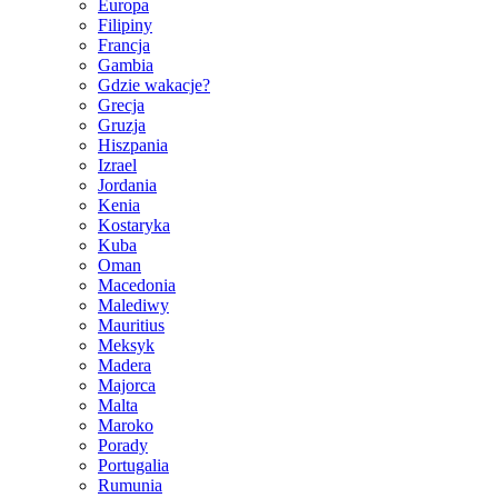
Europa
Filipiny
Francja
Gambia
Gdzie wakacje?
Grecja
Gruzja
Hiszpania
Izrael
Jordania
Kenia
Kostaryka
Kuba
Oman
Macedonia
Malediwy
Mauritius
Meksyk
Madera
Majorca
Malta
Maroko
Porady
Portugalia
Rumunia