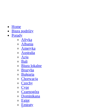
Home
Biura podróży
Porady
Afryka
Albania
Ameryka
Australia
Azja
Bali
Biura lokalne
Brazylia
Bułgaria
Chorwacja
Czechy
Cypr
Czarnogóra
Dominikana
Egipt
Emiraty