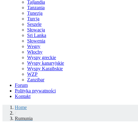
Tajlandia
Tanzania
Tunezja
Turcja
Seszele
Słowacja
Sri Lanka
Słowenia
Węgry
Włochy
Wyspy greckie
Wyspy kanaryjskie
Wyspy Karaibskie
WZP
Zanzibar
Forum
Polityka prywatności
Kontakt
Home
/
Rumunia