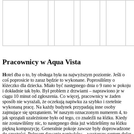
P
racownicy w Aqua Vista
H
otel dba o to, by obsługa była na najwyższym poziomie. Jeśli o
coś poprosicie to zaraz będzie to wykonane. Poprosiliśmy o
łóżeczko dla dziecka. Miało być następnego dnia o 9 rano w pokoju
i dokładnie tak było. Był problem z drzwiami – naprawiono je w
ciągu 10 minut od zgłoszenia. Co więcej, pracownicy w żaden
sposób nie wyrażali, że oczekują napiwku za szybko i rzetelnie
wykonaną pracę. Na każdy budynek przypadają inne osoby
zajmujące się sprzątaniem. W naszym oznaczonym numerem 4, to
jak sprzątali uzależnione było od tego, co znaleźli na łóżku. Kiedy
nie zostawiliśmy nic, to następnego dnia już widzieliśmy na łóżku
piękną kompozycję. Generalnie pokoje zawsze były doprowadzone
do czystości. Polecam dawanie napiwków – wystarczy raptem dolar