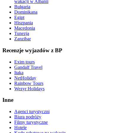
wakacji w Albanii
Bułgaria
Dominikana
Egipt
Hiszpania
Macedonia
Tunezja
Zanzibar
Recenzje wyjazdów z BP
Exim tours
Gandalf Travel
Itaka
NetHoliday
Rainbow Tours
Wezyr Holidays
Inne
Agenci turystyczni
Biura podróży
Filmy turystyczne
Hotele
Kody rabatowe na wakacje