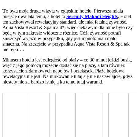
T
o była moja druga wizyta w egipskim hotelu. Pierwsza miała
miejsce dwa lata temu, a hotel to
Serenity Makadi Heights
. Hotel
ten zachowywał rewelacyjny standard, ale miał fatalną żywność.
Aqua Vista Resort & Spa ma 4*, więc ciekawym dla mnie było czy
będą w tym zakresie widoczne różnice. Cóż, żywność potrafi
zniszczyć wyjazd w przypadku, gdy jest monotonna i mało
smaczna. Na szczęście w przypadku Aqua Vista Resort & Spa tak
nie było….
M
inusem hotelu jest odległość od plaży – co 30 minut jeździ busik,
więc z jego pomocą możecie dostać się na plażę, a tam również
korzystacie z darmowych napojów i przekąsek. Plaża hotelowa
rewelacyjna nie jest. Na nurkowanie tutaj się nie nastawiajcie, gdyż
niestety nie za bardzo istnieją ku temu tutaj warunki.