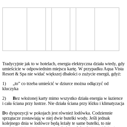
Tradycyjnie jak to w hotelach, energia elektryczna działa wtedy, gdy
umieścicie w odpowiednim miejscu kartę. W przypadku Aqua Vista
Resort & Spa nie widać większej dbałości o zużycie energii, gdyż:
1) „to” co trzeba umieścić w dziurce można odłączyć od
kluczyka
2)
B
ez włożonej karty mimo wszystko działa energia w łazience
i cała ściana przy lustrze. Nie działa ściana przy łóżku i klimatyzacja
D
o dyspozycji w pokojach jest również lodówka. Codziennie
sprzątacze zostawiają w niej dwie butelki wody. Jeśli jednak
kolejnego dnia w lodówce będą leżały te same butelki, to nie