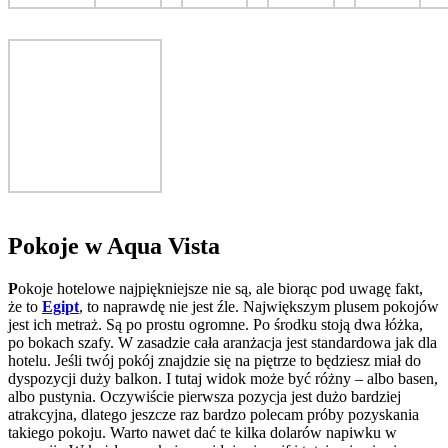
P
okoje w Aqua Vista
P
okoje hotelowe najpiękniejsze nie są, ale biorąc pod uwagę fakt,
że to
Egipt
, to naprawdę nie jest źle. Największym plusem pokojów
jest ich metraż. Są po prostu ogromne. Po środku stoją dwa łóżka,
po bokach szafy. W zasadzie cała aranżacja jest standardowa jak dla
hotelu. Jeśli twój pokój znajdzie się na piętrze to będziesz miał do
dyspozycji duży balkon. I tutaj widok może być różny – albo basen,
albo pustynia. Oczywiście pierwsza pozycja jest dużo bardziej
atrakcyjna, dlatego jeszcze raz bardzo polecam próby pozyskania
takiego pokoju. Warto nawet dać te kilka dolarów napiwku w