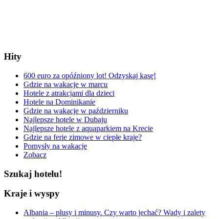
Hity
600 euro za opóźniony lot! Odzyskaj kasę!
Gdzie na wakacje w marcu
Hotele z atrakcjami dla dzieci
Hotele na Dominikanie
Gdzie na wakacje w październiku
Najlepsze hotele w Dubaju
Najlepsze hotele z aquaparkiem na Krecie
Gdzie na ferie zimowe w ciepłe kraje?
Pomysły na wakacje
Zobacz
Szukaj hotelu!
Kraje i wyspy
Albania – plusy i minusy. Czy warto jechać? Wady i zalety