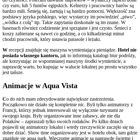
czy euro, lub 5 funtów egipskich. Kelnerzy i pracownicy barów są
bardzo mili. Śmieją się, żartują i są bardzo pomocni. Większość zna
podstawy języka polskiego, więc wystarczy im powiedzieć „piwo”,
„wódka z colą” itp. Takie zapytania doskonale są im znane. W
basenach również codziennie jest sprzątane i jest czysto. Śmieci z
koszy zabierane są nawet co godzinę, a co kilkadziesiąt minut
chodzi pracownik, który ustawia parasole i leżaki.
W
recepcji znajduje się maszyna wymieniająca pieniądze.
Hotel nie
posiada własnego kantoru,
jak to informują katalogi biur podróży,
ale korzystając ze wspomnianej maszyny środki wymienicie, a
naprawdę warto, bo kupując w walucie lokalnej po prostu wszystko
jest tańsze.
A
nimacje w Aqua Vista
C
o do nich mam zdecydowanie największe zastrzeżenia.
Początkowo nie działo się kompletnie nic. Byli tylko animatorzy z
Francji, którzy jednak interesowali się wyłącznie turystami ze
swojego kraju. Były organizowane inne zabawy, ale nie dla
Polaków – zapraszali tylko swoich rodaków. Po kilku dniach
pojawili się animatorzy lokalni i wtedy rzeczywiście zaczęło się na
dobre dziać. Show time organizowany jest w hotelu obok, tam gdzie
znajduje się aqua park. Wieczorne animacje są naprawdę świetne i