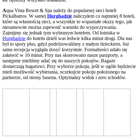
A
qua Vista Resort & Spa należy do popularnej sieci hoteli
Pickalbatros. W samej
Hurghadzie
naliczyłem co najmniej 8 hoteli,
które są własnością sieci, a wszystkie to wspaniałe okazy tego, jak
niesamowite można zapewnić warunki do wypoczywania.
Zajmijmy się jednak tym wybranym hotelem. Od lotniska w
Hurghadzie
do hotelu dzieli was ledwie kilka minut drogi. Dla nas
był to spory plus, gdyż podróżowaliśmy z małym dzieckiem. Już
sama recepcja wygląda dosyć korzystnie. Formalności udało się
załatwić w 10 minut. Przy nas skserowano nasze paszporty, a
następnie mieliśmy udać się do naszych pokojów. Bagaże
dostarczają bagażowi. Przy wyborze pokoju, jeśli w ogóle będziecie
mieli możliwość wybierania, oczekujcie pokoju położonego na
partnerze, od strony basenu. Optymalny widok i zero schodów.