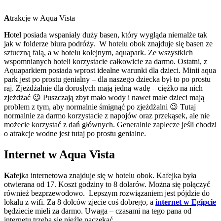
A
trakcje w Aqua Vista
H
otel posiada wspaniały duży basen, który wygląda niemalże tak
jak w folderze biura podróży. W hotelu obok znajduje się basen ze
sztuczną falą, a w hotelu kolejnym, aquapark. Ze wszystkich
wspomnianych hoteli korzystacie całkowicie za darmo. Ostatni, z
Aquaparkiem posiada wprost idealne warunki dla dzieci. Minii aqua
park jest po prostu genialny – dla naszego dziecka był to po prostu
raj. Zjeżdżalnie dla dorosłych mają jedną wadę – ciężko na nich
zjeżdżać 😉 Puszczają zbyt mało wody i nawet małe dzieci mają
problem z tym, aby normalnie śmignąć po zjeżdżalni 😉 Tutaj
normalnie za darmo korzystacie z napojów oraz przekąsek, ale nie
możecie korzystać z dań głównych. Generalnie zaplecze jeśli chodzi
o atrakcje wodne jest tutaj po prostu genialne.
I
nternet w Aqua Vista
K
afejka internetowa znajduje się w hotelu obok. Kafejka była
otwierana od 17. Koszt godziny to 8 dolarów. Można się połączyć
również bezprzewodowo. Lepszym rozwiązaniem jest pójdzie do
lokalu z wifi. Za 8 dolców zjecie coś dobrego, a
internet w Egipcie
będziecie mieli za darmo. Uwaga – czasami na tego pana od
internetu trzeba się nieźle naczekać.