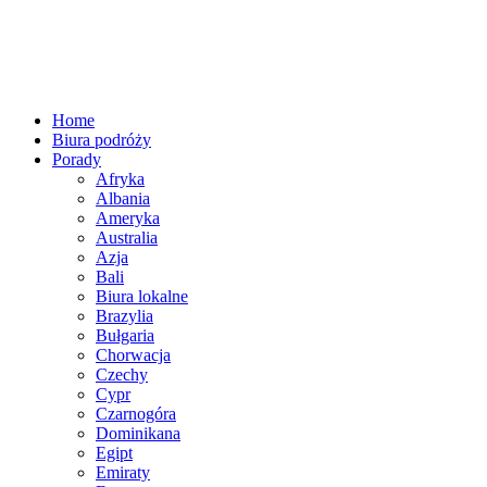
Home
Biura podróży
Porady
Afryka
Albania
Ameryka
Australia
Azja
Bali
Biura lokalne
Brazylia
Bułgaria
Chorwacja
Czechy
Cypr
Czarnogóra
Dominikana
Egipt
Emiraty