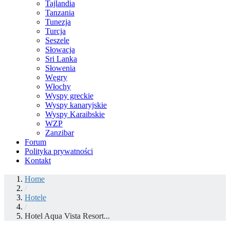
Tajlandia
Tanzania
Tunezja
Turcja
Seszele
Słowacja
Sri Lanka
Słowenia
Węgry
Włochy
Wyspy greckie
Wyspy kanaryjskie
Wyspy Karaibskie
WZP
Zanzibar
Forum
Polityka prywatności
Kontakt
Home
/
Hotele
/
Hotel Aqua Vista Resort...