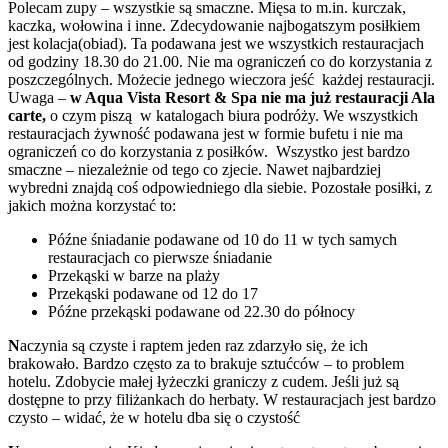
Polecam zupy – wszystkie są smaczne. Mięsa to m.in. kurczak,
kaczka, wołowina i inne. Zdecydowanie najbogatszym posiłkiem
jest kolacja(obiad). Ta podawana jest we wszystkich restauracjach
od godziny 18.30 do 21.00. Nie ma ograniczeń co do korzystania z
poszczególnych. Możecie jednego wieczora jeść każdej restauracji.
Uwaga –
w Aqua Vista Resort & Spa nie ma już restauracji Ala
carte,
o czym piszą w katalogach biura podróży. We wszystkich
restauracjach żywność podawana jest w formie bufetu i nie ma
ograniczeń co do korzystania z posiłków. Wszystko jest bardzo
smaczne – niezależnie od tego co zjecie. Nawet najbardziej
wybredni znajdą coś odpowiedniego dla siebie. Pozostałe posiłki, z
jakich można korzystać to:
Późne śniadanie podawane od 10 do 11 w tych samych
restauracjach co pierwsze śniadanie
Przekąski w barze na plaży
Przekąski podawane od 12 do 17
Późne przekąski podawane od 22.30 do północy
N
aczynia są czyste i raptem jeden raz zdarzyło się, że ich
brakowało. Bardzo często za to brakuje sztućców – to problem
hotelu. Zdobycie małej łyżeczki graniczy z cudem. Jeśli już są
dostępne to przy filiżankach do herbaty. W restauracjach jest bardzo
czysto – widać, że w hotelu dba się o czystość