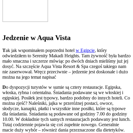
J
edzenie w Aqua Vista
T
ak jak wspominałem poprzedni hotel
w Egipcie
, który
odwiedziłem to Serenity Makadi Heights. Tam żywność była bardzo
mało smaczna i szczerze mówiąc po dwóch dniach mieliśmy już jej
dosyć. Na szczęście Aqua Vista Resort & Spa czegoś takiego nam
nie zaserwował. Wręcz przeciwnie – jedzenie jest doskonałe i dużo
można na jego temat napisać
D
o dyspozycji turystów w sumie są cztery restauracje. Egipska,
włoska, rybna i orientalna. Śniadania podawane są we włoskiej i
egipskiej. Posiłek jest typowy, bardzo podobny do innych hoteli. Co
można zjeść? Naleśniki, jajka w przeróżnej postaci, owoce,
słodycze, kanapki, płatki i wszystkie inne posiłki, które są typowe
dla śniadania. Śniadania są podawane od godziny 7.00 do godziny
10.00. W dokładnie tych samych restauracjach podawany jest lunch.
Tutaj codziennie pojawia się coś zupełnie nowego. Generalnie
macie duży wybór – również dania przeznaczone dla dietetyków.