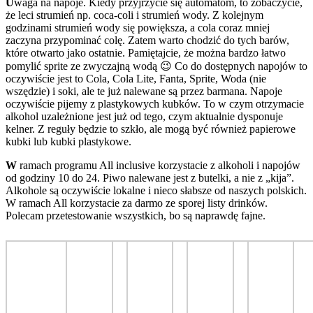
U
waga na napoje. Kiedy przyjrzycie się automatom, to zobaczycie,
że leci strumień np. coca-coli i strumień wody. Z kolejnym
godzinami strumień wody się powiększa, a cola coraz mniej
zaczyna przypominać colę. Zatem warto chodzić do tych barów,
które otwarto jako ostatnie. Pamiętajcie, że można bardzo łatwo
pomylić sprite ze zwyczajną wodą 😉 Co do dostępnych napojów to
oczywiście jest to Cola, Cola Lite, Fanta, Sprite, Woda (nie
wszędzie) i soki, ale te już nalewane są przez barmana. Napoje
oczywiście pijemy z plastykowych kubków. To w czym otrzymacie
alkohol uzależnione jest już od tego, czym aktualnie dysponuje
kelner. Z reguły będzie to szkło, ale mogą być również papierowe
kubki lub kubki plastykowe.
W
ramach programu All inclusive korzystacie z alkoholi i napojów
od godziny 10 do 24. Piwo nalewane jest z butelki, a nie z „kija”.
Alkohole są oczywiście lokalne i nieco słabsze od naszych polskich.
W ramach All korzystacie za darmo ze sporej listy drinków.
Polecam przetestowanie wszystkich, bo są naprawdę fajne.