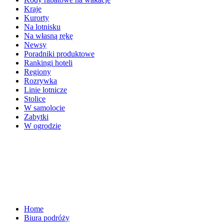
Kraje
Kurorty
Na lotnisku
Na własną rękę
Newsy
Poradniki produktowe
Rankingi hoteli
Regiony
Rozrywka
Linie lotnicze
Stolice
W samolocie
Zabytki
W ogrodzie
Home
Biura podróży