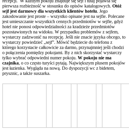
recepcji. W każdym pokoju znajduje się sejf i tutaj pojawia się
pierwsza rozbieżność w stosunku do opisów katalogowych.
Otóż
sejf jest darmowy dla wszystkich klientów hotelu
. Jego
zakodowanie jest proste – wszystko opisane jest na sejfie. Polecane
jest umieszczanie wszystkich cennych przedmiotów w sejfie, gdyż
hotel nie ponosi odpowiedzialności za kradzieże przedmiotów
pozostawionych na widoku. W przypadku problemów z sejfem,
wystarczy zadzwonić na recepcję. Jeśli nie znacie języka obcego, to
wystarczy powiedzieć „sejf”. Mówić będziecie do telefonu z
którego korzystacie całkowicie za darmo, przynajmniej jeśli chodzi
o połączenia pomiędzy pokojami. By z nich skorzystać wystarczy
tylko wybrać odpowiedni numer pokoju.
W pokoju nie ma
czajnika
, o co często turyści pytają. Największym plusem pokojów
jest łazienka. Wygląda na nową. Do dyspozycji wc z bidetem,
prysznic, a także suszarka.