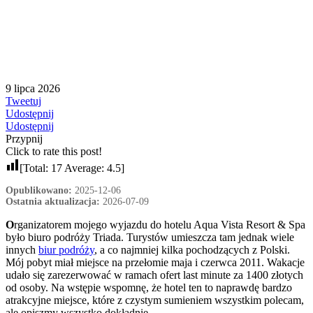
9 lipca 2026
Tweetuj
Udostępnij
Udostępnij
Przypnij
Click to rate this post!
[Total:
17
Average:
4.5
]
Opublikowano:
2025-12-06
Ostatnia aktualizacja:
2026-07-09
O
rganizatorem mojego wyjazdu do hotelu Aqua Vista Resort & Spa
było biuro podróży Triada. Turystów umieszcza tam jednak wiele
innych
biur podróży
, a co najmniej kilka pochodzących z Polski.
Mój pobyt miał miejsce na przełomie maja i czerwca 2011. Wakacje
udało się zarezerwować w ramach ofert last minute za 1400 złotych
od osoby. Na wstępie wspomnę, że hotel ten to naprawdę bardzo
atrakcyjne miejsce, które z czystym sumieniem wszystkim polecam,
ale opiszmy wszystko dokładnie.