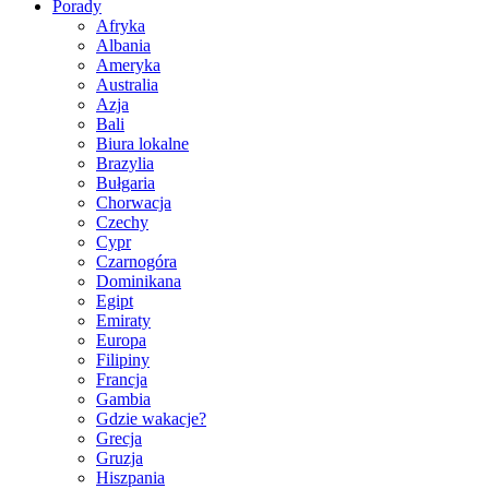
Porady
Afryka
Albania
Ameryka
Australia
Azja
Bali
Biura lokalne
Brazylia
Bułgaria
Chorwacja
Czechy
Cypr
Czarnogóra
Dominikana
Egipt
Emiraty
Europa
Filipiny
Francja
Gambia
Gdzie wakacje?
Grecja
Gruzja
Hiszpania