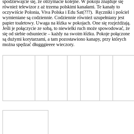
spodziewajcie się, że otrzymacie kolejne. W pokoju znajduje się
również telewizor z aż trzema polskimi kanałami. Te kanały to
oczywiście Polonia, Viva Polska i Edu Sat(???). Ręczniki i pościel
wymieniane są codziennie. Codziennie również uzupełniany jest
papier toaletowy. Uwaga na łóżka w pokojach. One się rozjeżdżają.
Jeśli je połączycie ze sobą, to niewielki ruch może spowodować, że
się od siebie odsuniecie – każdy na swoim łóżku. Pokoje połączone
są dużymi korytarzami, a tam pozostawiono kanapy, przy których
można spędzać długggieeee wieczory.