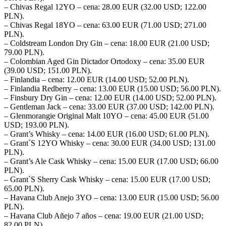
– Chivas Regal 12YO – cena: 28.00 EUR (32.00 USD; 122.00
PLN).
– Chivas Regal 18YO – cena: 63.00 EUR (71.00 USD; 271.00
PLN).
– Coldstream London Dry Gin – cena: 18.00 EUR (21.00 USD;
79.00 PLN).
– Colombian Aged Gin Dictador Ortodoxy – cena: 35.00 EUR
(39.00 USD; 151.00 PLN).
– Finlandia – cena: 12.00 EUR (14.00 USD; 52.00 PLN).
– Finlandia Redberry – cena: 13.00 EUR (15.00 USD; 56.00 PLN).
– Finsbury Dry Gin – cena: 12.00 EUR (14.00 USD; 52.00 PLN).
– Gentleman Jack – cena: 33.00 EUR (37.00 USD; 142.00 PLN).
– Glenmorangie Original Malt 10YO – cena: 45.00 EUR (51.00
USD; 193.00 PLN).
– Grant’s Whisky – cena: 14.00 EUR (16.00 USD; 61.00 PLN).
– Grant`S 12YO Whisky – cena: 30.00 EUR (34.00 USD; 131.00
PLN).
– Grant’s Ale Cask Whisky – cena: 15.00 EUR (17.00 USD; 66.00
PLN).
– Grant`S Sherry Cask Whisky – cena: 15.00 EUR (17.00 USD;
65.00 PLN).
– Havana Club Anejo 3YO – cena: 13.00 EUR (15.00 USD; 56.00
PLN).
– Havana Club Añejo 7 años – cena: 19.00 EUR (21.00 USD;
82.00 PLN).