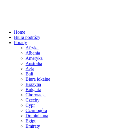
Home
Biura podróży
Porady
Afryka
Albania
Ameryka
Australia
Azja
Bali
Biura lokalne
Brazylia
Bułgaria
Chorwacja
Czechy
Cypr
Czarnogóra
Dominikana
Egipt
Emiraty