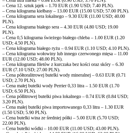
– Cena litra mleka – 0.84 EUR (0.96 USD; 3.70 PLN).
– Cena 12. sztuk jajek – 1.70 EUR (1.90 USD; 7.40 PLN).
– Cena kilograma kiełbasy – 13.00 EUR (15.00 USD; 57.00 PLN).
– Cena kilograma sera lokalnego – 9.30 EUR (11.00 USD; 40.00
PLN).
– Cena kilograma białego sera – 4.30 EUR (4.80 USD; 19.00
PLN).
– Cena 0,5 kilograma świeżego białego chleba – 1.00 EUR (1.20
USD; 4.50 PLN).
– Cena kilograma białego ryżu – 0.94 EUR (1.10 USD; 4.10 PLN).
– Cena kilograma wołowiny lub innego czerwonego mięsa – 11.00
EUR (12.00 USD; 48.00 PLN).
– Cena kilograma filetów z kurczaka bez kości oraz skóry – 6.30
EUR (7.10 USD; 27.00 PLN).
– Cena półtoralitrowej butelki wody mineralnej – 0.63 EUR (0.71
USD; 2.70 PLN).
– Cena małej butelki wody Perrier 0,33 litra – 1.50 EUR (1.70
USD; 6.50 PLN).
– Cena półlitrowej butelki piwa lokalnego – 0.74 EUR (0.84 USD;
3.20 PLN).
– Cena małej butelki piwa importowanego 0,33 litra – 1.30 EUR
(1.50 USD; 5.90 PLN).
– Cena butelki wina ze średniej półki – 5.00 EUR (5.70 USD;
22.00 PLN).
– Cena butelki wódki – 10.00 EUR (11.00 USD; 43.00 PLN).