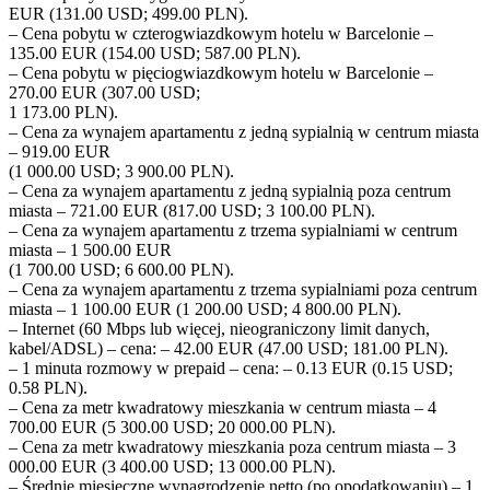
EUR (131.00 USD; 499.00 PLN).
– Cena pobytu w czterogwiazdkowym hotelu w Barcelonie –
135.00 EUR (154.00 USD; 587.00 PLN).
– Cena pobytu w pięciogwiazdkowym hotelu w Barcelonie –
270.00 EUR (307.00 USD;
1 173.00 PLN).
– Cena za wynajem apartamentu z jedną sypialnią w centrum miasta
– 919.00 EUR
(1 000.00 USD; 3 900.00 PLN).
– Cena za wynajem apartamentu z jedną sypialnią poza centrum
miasta – 721.00 EUR (817.00 USD; 3 100.00 PLN).
– Cena za wynajem apartamentu z trzema sypialniami w centrum
miasta – 1 500.00 EUR
(1 700.00 USD; 6 600.00 PLN).
– Cena za wynajem apartamentu z trzema sypialniami poza centrum
miasta – 1 100.00 EUR (1 200.00 USD; 4 800.00 PLN).
– Internet (60 Mbps lub więcej, nieograniczony limit danych,
kabel/ADSL) – cena: – 42.00 EUR (47.00 USD; 181.00 PLN).
– 1 minuta rozmowy w prepaid – cena: – 0.13 EUR (0.15 USD;
0.58 PLN).
– Cena za metr kwadratowy mieszkania w centrum miasta – 4
700.00 EUR (5 300.00 USD; 20 000.00 PLN).
– Cena za metr kwadratowy mieszkania poza centrum miasta – 3
000.00 EUR (3 400.00 USD; 13 000.00 PLN).
– Średnie miesięczne wynagrodzenie netto (po opodatkowaniu) – 1