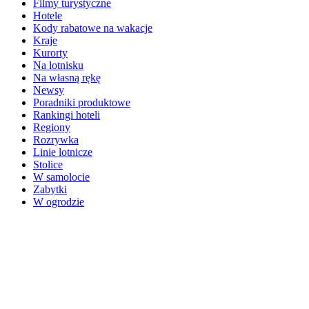
Filmy turystyczne
Hotele
Kody rabatowe na wakacje
Kraje
Kurorty
Na lotnisku
Na własną rękę
Newsy
Poradniki produktowe
Rankingi hoteli
Regiony
Rozrywka
Linie lotnicze
Stolice
W samolocie
Zabytki
W ogrodzie