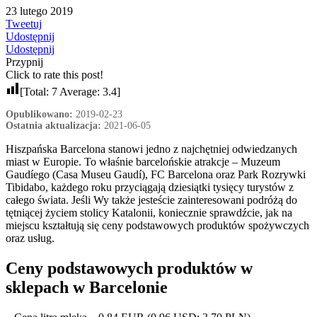
23 lutego 2019
Tweetuj
Udostępnij
Udostępnij
Przypnij
Click to rate this post!
[Total:
7
Average:
3.4
]
Opublikowano:
2019-02-23
Ostatnia aktualizacja:
2021-06-05
Hiszpańska Barcelona stanowi jedno z najchętniej odwiedzanych
miast w Europie. To właśnie barcelońskie atrakcje – Muzeum
Gaudíego (Casa Museu Gaudí), FC Barcelona oraz Park Rozrywki
Tibidabo, każdego roku przyciągają dziesiątki tysięcy turystów z
całego świata. Jeśli Wy także jesteście zainteresowani podróżą do
tętniącej życiem stolicy Katalonii, koniecznie sprawdźcie, jak na
miejscu kształtują się ceny podstawowych produktów spożywczych
oraz usług.
Ceny podstawowych produktów w
sklepach w Barcelonie