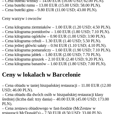
– Cena butelki whisky – 14.00 EUR (16.00 USD; 62.00 PLN).
– Cena butelki rumu – 13.00 EUR (15.00 USD; 58.00 PLN).
– Cena butelki ginu – 9.80 EUR (11.00 USD; 43.00 PLN).
Ceny warzyw i owoców
– Cena kilograma ziemniaków – 1.00 EUR (1.20 USD; 4.50 PLN).
– Cena kilograma pomidorów – 1.60 EUR (1.80 USD; 7.10 PLN).
– Cena kilograma ogórków – 0.90 EUR (1.00 USD; 3.90 PLN).
– Cena kilograma cebuli – 1.30 EUR (1.40 USD; 5.50 PLN).
– Cena jednej główki sałaty – 0.94 EUR (1.10 USD; 4.10 PLN).
– Cena kilograma pomarańczy – 1.60 EUR (1.90 USD; 7.10 PLN).
– Cena kilograma jabłek – 1.80 EUR (2.00 USD; 7.70 PLN).
– Cena kilograma gruszek – 2.10 EUR (2.40 USD; 9.20 PLN).
– Cena kilograma bananów – 1.60 EUR (1.80 USD; 7.00 PLN).
Ceny w lokalach w Barcelonie
– Cena obiadu w taniej hiszpańskiej restauracji – 11.00 EUR (12.00
USD; 46.00 PLN).
– Cena obiadu dla dwóch osób w hiszpańskiej restauracji klasy
średniej (liczba dań: trzy dania) – 40.00 EUR (45.00 USD; 173.00
PLN).
– Cena zestawu obiadowego w fast-foodzie (McZestaw w
restauracji McDonald’s) – 7.50 EUR (8.50 USD; 33.00 PLN).