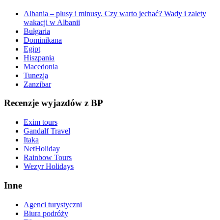
Albania – plusy i minusy. Czy warto jechać? Wady i zalety
wakacji w Albanii
Bułgaria
Dominikana
Egipt
Hiszpania
Macedonia
Tunezja
Zanzibar
Recenzje wyjazdów z BP
Exim tours
Gandalf Travel
Itaka
NetHoliday
Rainbow Tours
Wezyr Holidays
Inne
Agenci turystyczni
Biura podróży