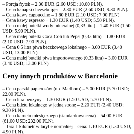
– Porcja frytek – 2.30 EUR (2.60 USD; 10.00 PLN).
– Cena kanapki cheeseburger – 2.30 EUR (2.60 USD; 9.80 PLN).
– Cena kawy cappuccino – 1.80 EUR (2.10 USD; 7.90 PLN).
– Cena kawy espresso – 1.30 EUR (1.40 USD; 5.50 PLN).
– Cena małej butelki wody mineralnej (0,33 litra) – 1.40 EUR (1.50
USD; 5.90 PLN).
– Cena małej butelki Coca-Coli lub Pepsi (0,33 litra) – 1.80 EUR
(2.10 USD; 7.90 PLN).
– Cena 0,5 litra piwa beczkowego lokalnego – 3.00 EUR (3.40
USD; 13.00 PLN).
– Cena małej butelki piwa importowanego (0,33 litra) – 3.00 EUR
(3.40 USD; 13.00 PLN).
Ceny innych produktów w Barcelonie
– Cena paczki papierosów (np. Marlboro) – 5.00 EUR (5.70 USD;
22.00 PLN).
– Cena litra benzyny – 1.30 EUR (1.50 USD; 5.70 PLN).
– Cena biletu lokalnego w jedną stronę – 2.20 EUR (2.40 USD;
9.30 PLN).
– Cena karnetu miesięcznego (standardowa cena) – 54.00 EUR
(61.00 USD; 232.00 PLN).
– Taxi 1 kilometr w taryfie normalnej – cena: 1.10 EUR (1.30 USD;
4.90 PLN).