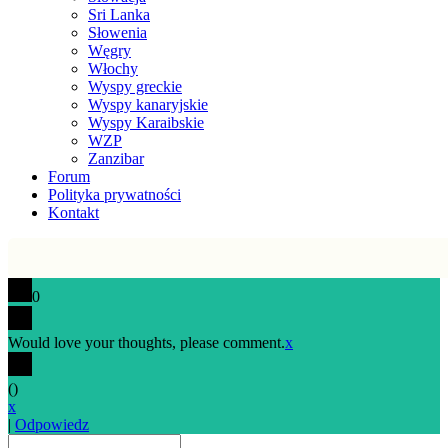
Sri Lanka
Słowenia
Węgry
Włochy
Wyspy greckie
Wyspy kanaryjskie
Wyspy Karaibskie
WZP
Zanzibar
Forum
Polityka prywatności
Kontakt
0
Would love your thoughts, please comment.
x
(
)
x
|
Odpowiedz