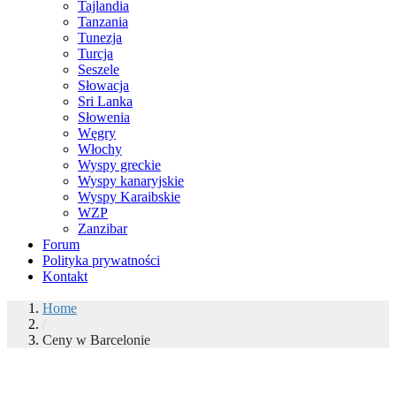
Tajlandia
Tanzania
Tunezja
Turcja
Seszele
Słowacja
Sri Lanka
Słowenia
Węgry
Włochy
Wyspy greckie
Wyspy kanaryjskie
Wyspy Karaibskie
WZP
Zanzibar
Forum
Polityka prywatności
Kontakt
Home
/
Ceny w Barcelonie