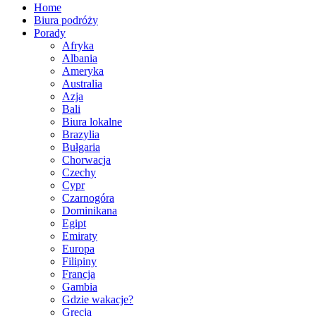
Home
Biura podróży
Porady
Afryka
Albania
Ameryka
Australia
Azja
Bali
Biura lokalne
Brazylia
Bułgaria
Chorwacja
Czechy
Cypr
Czarnogóra
Dominikana
Egipt
Emiraty
Europa
Filipiny
Francja
Gambia
Gdzie wakacje?
Grecja