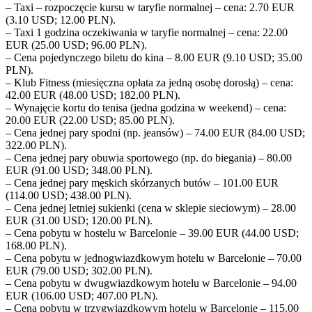
– Taxi – rozpoczęcie kursu w taryfie normalnej – cena: 2.70 EUR
(3.10 USD; 12.00 PLN).
– Taxi 1 godzina oczekiwania w taryfie normalnej – cena: 22.00
EUR (25.00 USD; 96.00 PLN).
– Cena pojedynczego biletu do kina – 8.00 EUR (9.10 USD; 35.00
PLN).
– Klub Fitness (miesięczna opłata za jedną osobę dorosłą) – cena:
42.00 EUR (48.00 USD; 182.00 PLN).
– Wynajęcie kortu do tenisa (jedna godzina w weekend) – cena:
20.00 EUR (22.00 USD; 85.00 PLN).
– Cena jednej pary spodni (np. jeansów) – 74.00 EUR (84.00 USD;
322.00 PLN).
– Cena jednej pary obuwia sportowego (np. do biegania) – 80.00
EUR (91.00 USD; 348.00 PLN).
– Cena jednej pary męskich skórzanych butów – 101.00 EUR
(114.00 USD; 438.00 PLN).
– Cena jednej letniej sukienki (cena w sklepie sieciowym) – 28.00
EUR (31.00 USD; 120.00 PLN).
– Cena pobytu w hostelu w Barcelonie – 39.00 EUR (44.00 USD;
168.00 PLN).
– Cena pobytu w jednogwiazdkowym hotelu w Barcelonie – 70.00
EUR (79.00 USD; 302.00 PLN).
– Cena pobytu w dwugwiazdkowym hotelu w Barcelonie – 94.00
EUR (106.00 USD; 407.00 PLN).
– Cena pobytu w trzygwiazdkowym hotelu w Barcelonie – 115.00