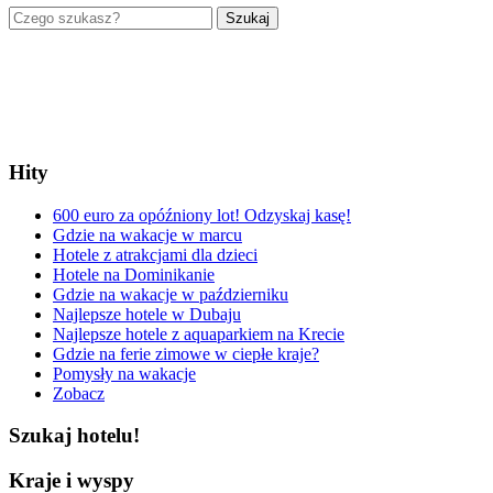
Szukaj
Hity
600 euro za opóźniony lot! Odzyskaj kasę!
Gdzie na wakacje w marcu
Hotele z atrakcjami dla dzieci
Hotele na Dominikanie
Gdzie na wakacje w październiku
Najlepsze hotele w Dubaju
Najlepsze hotele z aquaparkiem na Krecie
Gdzie na ferie zimowe w ciepłe kraje?
Pomysły na wakacje
Zobacz
Szukaj hotelu!
Kraje i wyspy