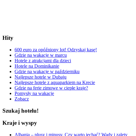
Hity
600 euro za opóźniony lot! Odzyskaj kasę!
Gdzie na wakacje w marcu
Hotele z atrakcjami dla dzieci
Hotele na Dominikanie
Gdzie na wakacje w październiku
Najlepsze hotele w Dubaju
Najlepsze hotele z aquaparkiem na Krecie
Gdzie na ferie zimowe w ciepłe kraje?
Pomysły na wakacje
Zobacz
Szukaj hotelu!
Kraje i wyspy
Albania – plusy i minusy. Czy warto jechać? Wady i zalety