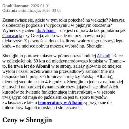
Opublikowano:
2026-01-01
Ostatnia aktualizacja:
2026-08-05
Zastanawiasz się, gdzie w tym roku pojechać na wakacje? Marzysz
o słonecznej pogodzie i wypoczynku w pięknym otoczeniu?
Wybierz się zatem
do Albanii
– nie jest co prawda tak popularna jak
Chorwacja
czy Grecja, ale to wcale nie przemawia na jej
niekorzyść. Z pewnością docenisz liczne walory tego niezwykłego
kraju – na miejsce pobytu możesz wybrać np. Shengjin.
Shengjin to portowe miasto w północno-zachodniej
Albanii
leżące
w odległości ok. 60 km od międzynarodowego lotniska w Tiranie –
to,
ile trwa lot do Albanii
w te strony, zależy głównie od miejsca
wylotu i czasu oczekiwania na przesiadkowy samolot (nie ma
bezpośrednich połączeń lotniczych między Polską i Albanią),
niemniej średnio jest to 4-6 godzin. Shengjin to jeden z najbardziej
znanych i najbardziej dynamicznie rozwijających się albańskich
kurortów ze świetnie funkcjonującą infrastrukturą – w sezonie
trwającym od maja do października jest tu sporo turystów,
zwłaszcza że latem
temperatury w Albanii
są przyjazne dla
miłośników kąpieli morskich i słonecznych.
Ceny w Shengjin