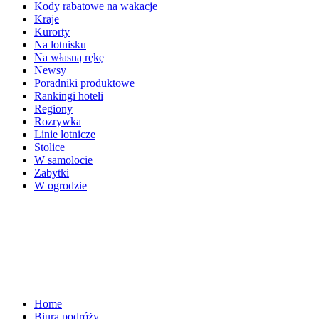
Kody rabatowe na wakacje
Kraje
Kurorty
Na lotnisku
Na własną rękę
Newsy
Poradniki produktowe
Rankingi hoteli
Regiony
Rozrywka
Linie lotnicze
Stolice
W samolocie
Zabytki
W ogrodzie
Home
Biura podróży