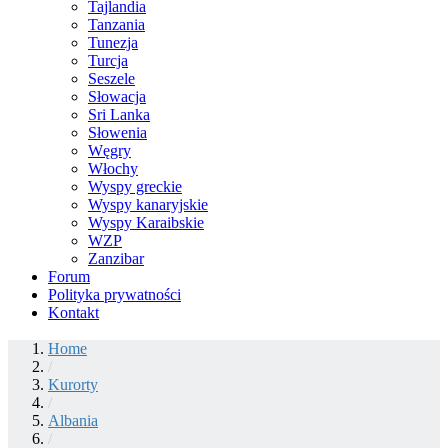
Tajlandia
Tanzania
Tunezja
Turcja
Seszele
Słowacja
Sri Lanka
Słowenia
Węgry
Włochy
Wyspy greckie
Wyspy kanaryjskie
Wyspy Karaibskie
WZP
Zanzibar
Forum
Polityka prywatności
Kontakt
Home
/
Kurorty
/
Albania
/