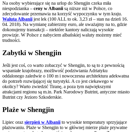
Na osoby wybierające się na urlop do Shengjin czeka miła
niespodzianka –
ceny w Albanii
są niższe niż w Polsce, co
zdecydowanie przemawia na korzyść wypoczynku w tym kraju.
Walutą Albanii
jest lek (100 ALL to ok. 3,23 zł – stan na dzień 16.
04. 2018). Na wymianę zabierzmy euro, ale uważajmy na to, gdzie
dokonujemy transakcji – niektóre kantory naliczają wysokie
prowizje. W Polsce z nabyciem albańskiej waluty możemy mieć
trudności.
Zabytki w Shengjin
Jeśli jest coś, co warto zobaczyć w Shengjin­­­, to są to z pewnością
wspaniałe krajobrazy, możliwość podziwiania Adriatyku
oddalonego zaledwie o 100 m i nowoczesna architektura adekwatna
do potrzeb rozwijającej się turystyki. A co jest ciekawego w
okolicy? Warto zwiedzić Tiranę, a poza tym największymi
atrakcjami regionu są m.in. Park Narodowy Butrint, antyczne miasto
Butrint czy Jezioro Szkoderskie.
Plaże w Shengjin
Lipiec oraz
sierpień w Albanii
to wysokie temperatury sprzyjające
plażowaniu. Plaże w Shengjin to w głównej mierze plaże prywatne