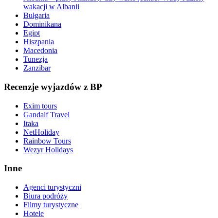
wakacji w Albanii
Bułgaria
Dominikana
Egipt
Hiszpania
Macedonia
Tunezja
Zanzibar
Recenzje wyjazdów z BP
Exim tours
Gandalf Travel
Itaka
NetHoliday
Rainbow Tours
Wezyr Holidays
Inne
Agenci turystyczni
Biura podróży
Filmy turystyczne
Hotele