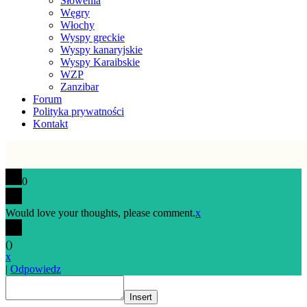
Słowenia
Węgry
Włochy
Wyspy greckie
Wyspy kanaryjskie
Wyspy Karaibskie
WZP
Zanzibar
Forum
Polityka prywatności
Kontakt
0
Would love your thoughts, please comment.
x
(
)
x
|
Odpowiedz
Insert