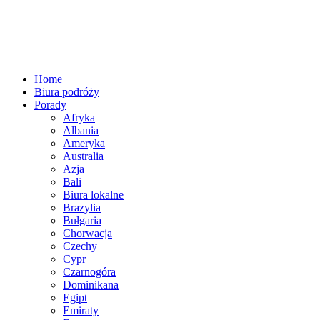
Home
Biura podróży
Porady
Afryka
Albania
Ameryka
Australia
Azja
Bali
Biura lokalne
Brazylia
Bułgaria
Chorwacja
Czechy
Cypr
Czarnogóra
Dominikana
Egipt
Emiraty