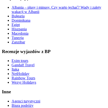
Albania – plusy i minusy. Czy warto jechać? Wady i zalety
wakacji w Albanii
Bułgaria
Dominikana
Egipt
Hiszpania
Macedonia
Tunezja
Zanzibar
Recenzje wyjazdów z BP
Exim tours
Gandalf Travel
Itaka
NetHoliday
Rainbow Tours
Wezyr Holidays
Inne
Agenci turystyczni
Biura podróży