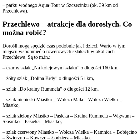
– parku wodnego Aqua-Tour w Szczecinku (ok. 39 km od
Przechlewa).
Przechlewo – atrakcje dla dorosłych. Co
można robić?
Dorośli mogą spędzić czas podobnie jak i dzieci. Warto w tym
miejscu wspomnieć o rowerowych szlakach w okolicach
Przechlewa. Są to m.in.:
– czarny szlak „Na kolejowym szlaku” o długości 160 km,
– żółty szlak „Dolina Brdy” o długości 51 km,
– szlak „Do krainy Rummela” o długości 12 km,
– szlak niebieski Miastko – Wołcza Mała – Wołcza Wielka –
Miastko,
– szlak zielony Miastko – Pasieka – Kraina Rummela – Wigwam –
Słosinko – Pasieka – Miastko,
– szlak czerwony Miastko – Wołcza Wielka – Kamnica – Bobięcino
– Świerzno – Kawcze – Łodzierz – Miastko.