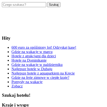
Szukaj
Hity
600 euro za opóźniony lot! Odzyskaj kasę!
Gdzie na wakacje w marcu
Hotele z atrakcjami dla dzieci
Hotele na Dominikanie
Gdzie na wakacje w październiku
Najlepsze hotele w Dubaju
Najlepsze hotele z aquaparkiem na Krecie
Gdzie na ferie zimowe w ciepłe kraje?
Pomysły na wakacje
Zobacz
Szukaj hotelu!
Kraje i wyspy