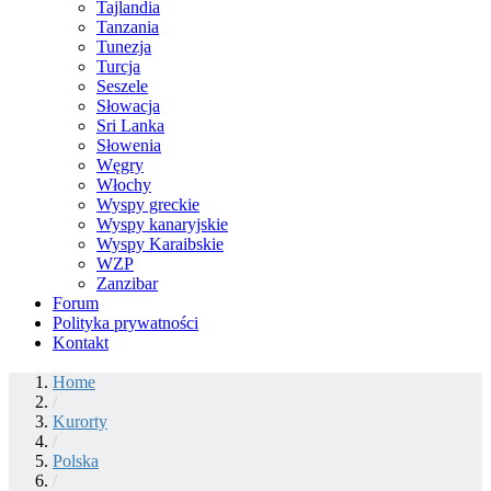
Tajlandia
Tanzania
Tunezja
Turcja
Seszele
Słowacja
Sri Lanka
Słowenia
Węgry
Włochy
Wyspy greckie
Wyspy kanaryjskie
Wyspy Karaibskie
WZP
Zanzibar
Forum
Polityka prywatności
Kontakt
Home
/
Kurorty
/
Polska
/