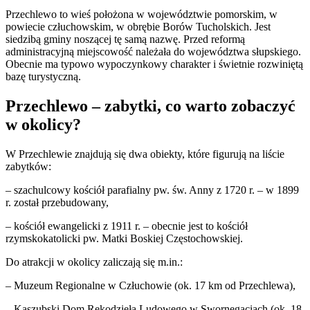
Przechlewo to wieś położona w województwie pomorskim, w
powiecie człuchowskim, w obrębie Borów Tucholskich. Jest
siedzibą gminy noszącej tę samą nazwę. Przed reformą
administracyjną miejscowość należała do województwa słupskiego.
Obecnie ma typowo wypoczynkowy charakter i świetnie rozwiniętą
bazę turystyczną.
Przechlewo – zabytki, co warto zobaczyć
w okolicy?
W Przechlewie znajdują się dwa obiekty, które figurują na liście
zabytków:
– szachulcowy kościół parafialny pw. św. Anny z 1720 r. – w 1899
r. został przebudowany,
– kościół ewangelicki z 1911 r. – obecnie jest to kościół
rzymskokatolicki pw. Matki Boskiej Częstochowskiej.
Do atrakcji w okolicy zaliczają się m.in.:
– Muzeum Regionalne w Człuchowie (ok. 17 km od Przechlewa),
– Kaszubski Dom Rękodzieła Ludowego w Swornegaciach (ok. 18