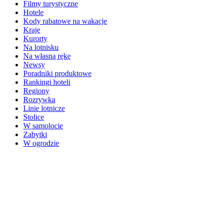
Filmy turystyczne
Hotele
Kody rabatowe na wakacje
Kraje
Kurorty
Na lotnisku
Na własną rękę
Newsy
Poradniki produktowe
Rankingi hoteli
Regiony
Rozrywka
Linie lotnicze
Stolice
W samolocie
Zabytki
W ogrodzie