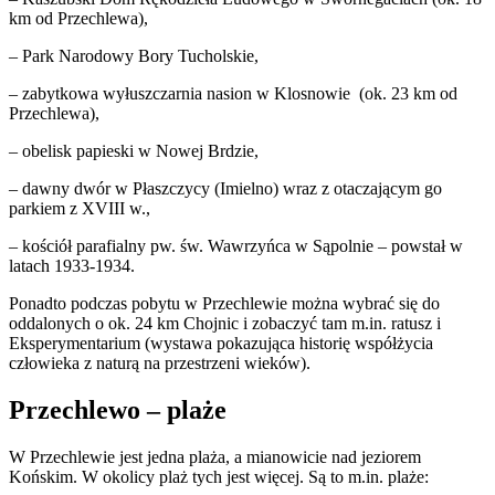
km od Przechlewa),
– Park Narodowy Bory Tucholskie,
– zabytkowa wyłuszczarnia nasion w Klosnowie (ok. 23 km od
Przechlewa),
– obelisk papieski w Nowej Brdzie,
– dawny dwór w Płaszczycy (Imielno) wraz z otaczającym go
parkiem z XVIII w.,
– kościół parafialny pw. św. Wawrzyńca w Sąpolnie – powstał w
latach 1933-1934.
Ponadto podczas pobytu w Przechlewie można wybrać się do
oddalonych o ok. 24 km Chojnic i zobaczyć tam m.in. ratusz i
Eksperymentarium (wystawa pokazująca historię współżycia
człowieka z naturą na przestrzeni wieków).
Przechlewo – plaże
W Przechlewie jest jedna plaża, a mianowicie nad jeziorem
Końskim. W okolicy plaż tych jest więcej. Są to m.in. plaże: