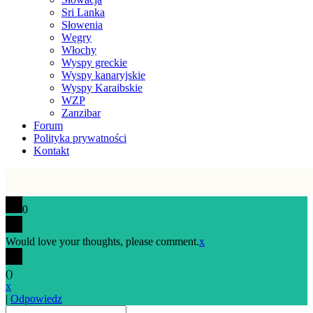
Sri Lanka
Słowenia
Węgry
Włochy
Wyspy greckie
Wyspy kanaryjskie
Wyspy Karaibskie
WZP
Zanzibar
Forum
Polityka prywatności
Kontakt
0
Would love your thoughts, please comment.
x
(
)
x
|
Odpowiedz