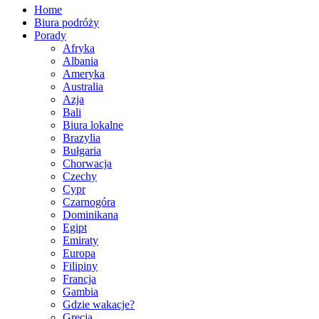
Home
Biura podróży
Porady
Afryka
Albania
Ameryka
Australia
Azja
Bali
Biura lokalne
Brazylia
Bułgaria
Chorwacja
Czechy
Cypr
Czarnogóra
Dominikana
Egipt
Emiraty
Europa
Filipiny
Francja
Gambia
Gdzie wakacje?
Grecja