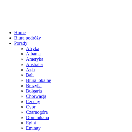
Home
Biura podróży
Porady
Afryka
Albania
Ameryka
Australia
Azja
Bali
Biura lokalne
Brazylia
Bułgaria
Chorwacja
Czechy
Cypr
Czarnogóra
Dominikana
Egipt
Emiraty