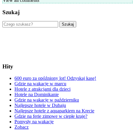
View all comments
Szukaj
Szukaj
Hity
600 euro za opóźniony lot! Odzyskaj kasę!
Gdzie na wakacje w marcu
Hotele z atrakcjami dla dzieci
Hotele na Dominikanie
Gdzie na wakacje w październiku
Najlepsze hotele w Dubaju
Najlepsze hotele z aquaparkiem na Krecie
Gdzie na ferie zimowe w ciepłe kraje?
Pomysły na wakacje
Zobacz