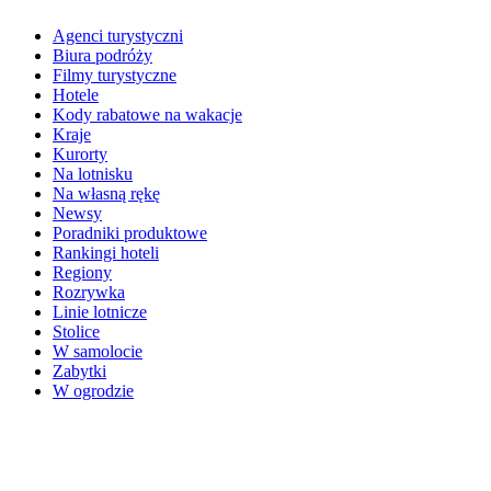
Agenci turystyczni
Biura podróży
Filmy turystyczne
Hotele
Kody rabatowe na wakacje
Kraje
Kurorty
Na lotnisku
Na własną rękę
Newsy
Poradniki produktowe
Rankingi hoteli
Regiony
Rozrywka
Linie lotnicze
Stolice
W samolocie
Zabytki
W ogrodzie