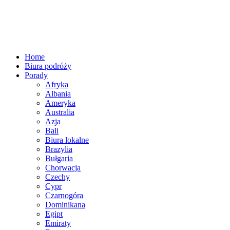
Home
Biura podróży
Porady
Afryka
Albania
Ameryka
Australia
Azja
Bali
Biura lokalne
Brazylia
Bułgaria
Chorwacja
Czechy
Cypr
Czarnogóra
Dominikana
Egipt
Emiraty