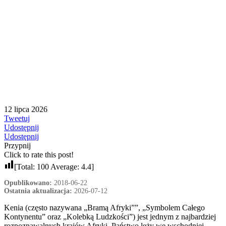
12 lipca 2026
Tweetuj
Udostępnij
Udostępnij
Przypnij
Click to rate this post!
[Total:
100
Average:
4.4
]
Opublikowano:
2018-06-22
Ostatnia aktualizacja:
2026-07-12
Kenia (często nazywana „Bramą Afryki””, „Symbolem Całego
Kontynentu” oraz „Kolebką Ludzkości”) jest jednym z najbardziej
rozpoznawalnych krajów Afryki.
Państwo leży we wschodniej