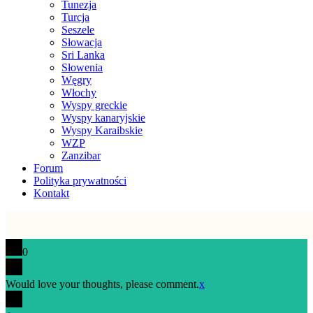
Tunezja
Turcja
Seszele
Słowacja
Sri Lanka
Słowenia
Węgry
Włochy
Wyspy greckie
Wyspy kanaryjskie
Wyspy Karaibskie
WZP
Zanzibar
Forum
Polityka prywatności
Kontakt
0
Would love your thoughts, please comment.
x