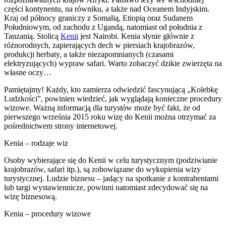
części kontynentu, na równiku, a także nad Oceanem Indyjskim.
Kraj od północy graniczy z Somalią, Etiopią oraz Sudanem
Południowym, od zachodu z Ugandą, natomiast od południa z
Tanzanią. Stolicą
Kenii
jest Nairobi. Kenia słynie głównie z
różnorodnych, zapierających dech w piersiach krajobrazów,
produkcji herbaty, a także niezapomnianych (czasami
elektryzujących) wypraw safari. Warto zobaczyć dzikie zwierzęta na
własne oczy…
Pamiętajmy! Każdy, kto zamierza odwiedzić fascynującą „Kolebkę
Ludzkości”, powinien wiedzieć, jak wyglądają konieczne procedury
wizowe. Ważną informacją dla turystów może być fakt, że od
pierwszego września 2015 roku wizę do Kenii można otrzymać za
pośrednictwem strony internetowej.
Kenia – rodzaje wiz
Osoby wybierające się do Kenii w celu turystycznym (podziwianie
krajobrazów, safari itp.), są zobowiązane do wykupienia wizy
turystycznej. Ludzie biznesu – jadący na spotkanie z kontrahentami
lub targi wystawiennicze, powinni natomiast zdecydować się na
wizę biznesową.
Kenia – procedury wizowe