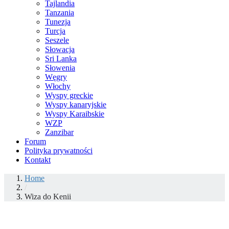
Tajlandia
Tanzania
Tunezja
Turcja
Seszele
Słowacja
Sri Lanka
Słowenia
Węgry
Włochy
Wyspy greckie
Wyspy kanaryjskie
Wyspy Karaibskie
WZP
Zanzibar
Forum
Polityka prywatności
Kontakt
Home
/
Wiza do Kenii