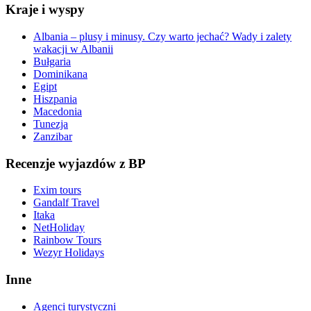
Kraje i wyspy
Albania – plusy i minusy. Czy warto jechać? Wady i zalety
wakacji w Albanii
Bułgaria
Dominikana
Egipt
Hiszpania
Macedonia
Tunezja
Zanzibar
Recenzje wyjazdów z BP
Exim tours
Gandalf Travel
Itaka
NetHoliday
Rainbow Tours
Wezyr Holidays
Inne
Agenci turystyczni