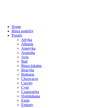
Home
Biura podróży
Porady
Afryka
Albania
Ameryka
Australia
Azja
Bali
Biura lokalne
Brazylia
Bułgaria
Chorwacja
Czechy
Cypr
Czarnogóra
Dominikana
Egipt
Emiraty