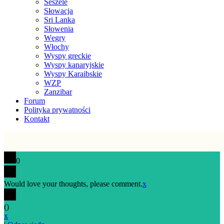
Seszele
Słowacja
Sri Lanka
Słowenia
Węgry
Włochy
Wyspy greckie
Wyspy kanaryjskie
Wyspy Karaibskie
WZP
Zanzibar
Forum
Polityka prywatności
Kontakt
0
Would love your thoughts, please comment.
x
(
)
x