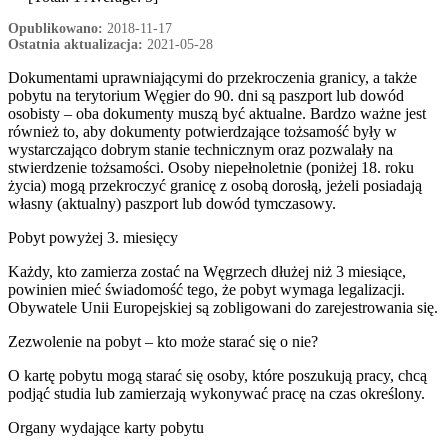
Opublikowano:
2018-11-17
Ostatnia aktualizacja:
2021-05-28
Dokumentami uprawniającymi do przekroczenia granicy, a także
pobytu na terytorium Węgier do 90. dni są paszport lub dowód
osobisty – oba dokumenty muszą być aktualne.
Bardzo ważne jest
również to, aby dokumenty potwierdzające tożsamość były w
wystarczająco dobrym stanie technicznym oraz pozwalały na
stwierdzenie tożsamości. Osoby niepełnoletnie (poniżej 18. roku
życia) mogą przekroczyć granicę z osobą dorosłą, jeżeli posiadają
własny (aktualny) paszport lub dowód tymczasowy.
Pobyt powyżej 3. miesięcy
Każdy, kto zamierza zostać na Węgrzech dłużej niż 3 miesiące,
powinien mieć świadomość tego, że pobyt wymaga legalizacji.
Obywatele Unii Europejskiej są zobligowani do zarejestrowania się.
Zezwolenie na pobyt – kto może starać się o nie?
O kartę pobytu mogą starać się osoby, które poszukują pracy, chcą
podjąć studia lub zamierzają wykonywać pracę na czas określony.
Organy wydające karty pobytu