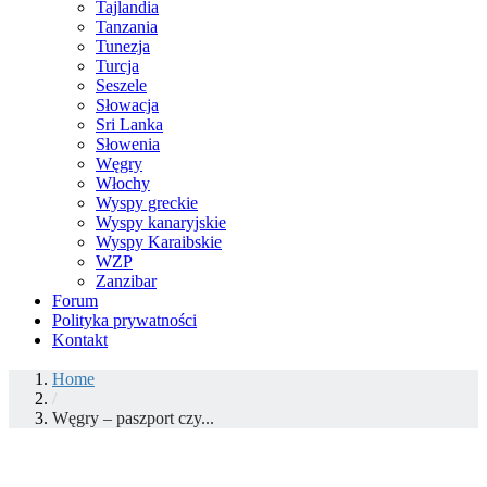
Tajlandia
Tanzania
Tunezja
Turcja
Seszele
Słowacja
Sri Lanka
Słowenia
Węgry
Włochy
Wyspy greckie
Wyspy kanaryjskie
Wyspy Karaibskie
WZP
Zanzibar
Forum
Polityka prywatności
Kontakt
Home
/
Węgry – paszport czy...