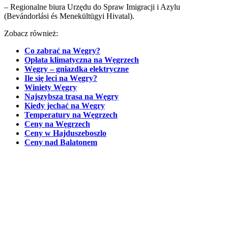
– Regionalne biura Urzędu do Spraw Imigracji i Azylu
(Bevándorlási és Menekültügyi Hivatal).
Zobacz również:
Co zabrać na Węgry?
Opłata klimatyczna na Węgrzech
Węgry – gniazdka elektryczne
Ile się leci na Węgry?
Winiety Węgry
Najszybsza trasa na Węgry
Kiedy jechać na Węgry
Temperatury na Węgrzech
Ceny na Węgrzech
Ceny w Hajduszeboszlo
Ceny nad Balatonem