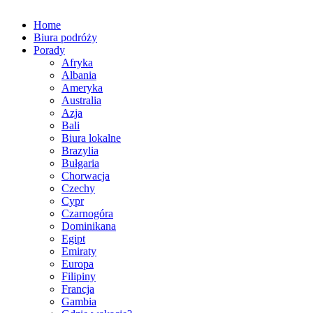
Home
Biura podróży
Porady
Afryka
Albania
Ameryka
Australia
Azja
Bali
Biura lokalne
Brazylia
Bułgaria
Chorwacja
Czechy
Cypr
Czarnogóra
Dominikana
Egipt
Emiraty
Europa
Filipiny
Francja
Gambia