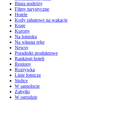
Biura podróży
Filmy turystyczne
Hotele
Kody rabatowe na wakacje
Kraje
Kurorty
Na lotnisku
Na własną rękę
Newsy
Poradniki produktowe
Rankingi hoteli
Regiony
Rozrywka
Linie lotnicze
Stolice
W samolocie
Zabytki
W ogrodzie