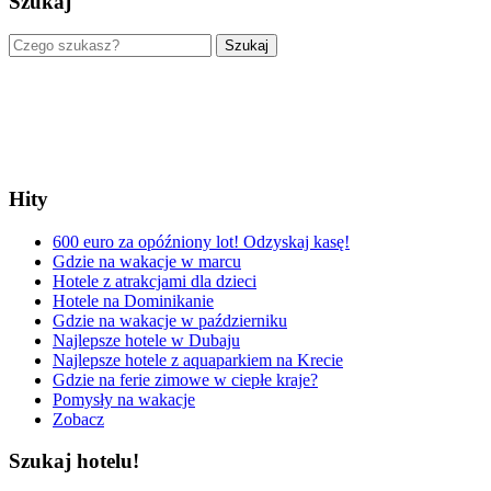
Szukaj
Szukaj
Hity
600 euro za opóźniony lot! Odzyskaj kasę!
Gdzie na wakacje w marcu
Hotele z atrakcjami dla dzieci
Hotele na Dominikanie
Gdzie na wakacje w październiku
Najlepsze hotele w Dubaju
Najlepsze hotele z aquaparkiem na Krecie
Gdzie na ferie zimowe w ciepłe kraje?
Pomysły na wakacje
Zobacz
Szukaj hotelu!