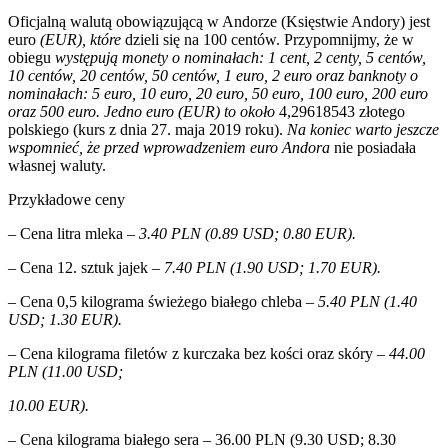
Oficjalną walutą obowiązującą w Andorze (Księstwie Andory) jest
euro
(EUR), które
dzieli się na 100 centów. Przypomnijmy, że w
obiegu
występują monety o nominałach: 1 cent, 2 centy, 5 centów,
10 centów, 20 centów, 50 centów, 1 euro, 2 euro oraz banknoty o
nominałach: 5 euro, 10 euro, 20 euro, 50 euro, 100 euro, 200 euro
oraz 500 euro. Jedno euro (EUR) to około
4,29618543 złotego
polskiego (kurs z dnia 27. maja 2019 roku).
Na koniec warto jeszcze
wspomnieć, że przed wprowadzeniem euro Andora
nie posiadała
własnej waluty.
Przykładowe ceny
– Cena litra mleka
– 3.40 PLN (0.89 USD; 0.80 EUR).
– Cena 12. sztuk jajek
– 7.40 PLN (1.90 USD; 1.70 EUR).
– Cena 0,5 kilograma świeżego białego chleba
– 5.40 PLN (1.40
USD; 1.30 EUR).
– Cena kilograma filetów z kurczaka bez kości oraz skóry
– 44.00
PLN (11.00 USD;
10.00 EUR).
– Cena kilograma białego sera
–
36.00 PLN (9.30 USD; 8.30