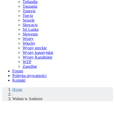
Tajlandia
Tanzania
Tunezja
Turcja
Seszele
Słowacja
Sri Lanka
Słowenia
Węgry
Włochy
Wyspy greckie
Wyspy kanaryjskie
Wyspy Karaibskie
WZP
Zanzibar
Forum
Polityka prywatności
Kontakt
Home
/
Waluta w Andorze