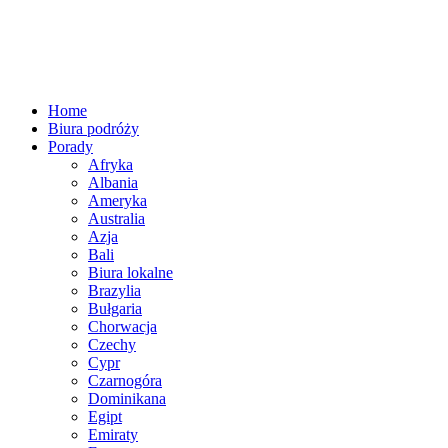
Home
Biura podróży
Porady
Afryka
Albania
Ameryka
Australia
Azja
Bali
Biura lokalne
Brazylia
Bułgaria
Chorwacja
Czechy
Cypr
Czarnogóra
Dominikana
Egipt
Emiraty