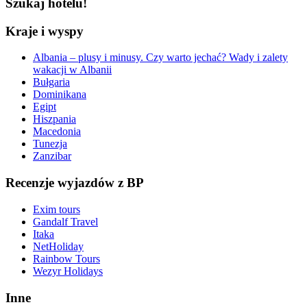
Szukaj hotelu!
Kraje i wyspy
Albania – plusy i minusy. Czy warto jechać? Wady i zalety
wakacji w Albanii
Bułgaria
Dominikana
Egipt
Hiszpania
Macedonia
Tunezja
Zanzibar
Recenzje wyjazdów z BP
Exim tours
Gandalf Travel
Itaka
NetHoliday
Rainbow Tours
Wezyr Holidays
Inne