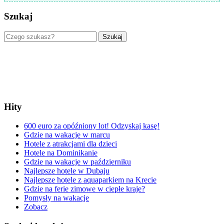
Szukaj
Szukaj
Hity
600 euro za opóźniony lot! Odzyskaj kasę!
Gdzie na wakacje w marcu
Hotele z atrakcjami dla dzieci
Hotele na Dominikanie
Gdzie na wakacje w październiku
Najlepsze hotele w Dubaju
Najlepsze hotele z aquaparkiem na Krecie
Gdzie na ferie zimowe w ciepłe kraje?
Pomysły na wakacje
Zobacz