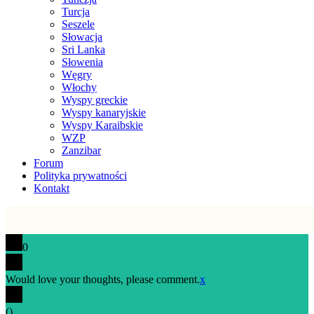
Turcja
Seszele
Słowacja
Sri Lanka
Słowenia
Węgry
Włochy
Wyspy greckie
Wyspy kanaryjskie
Wyspy Karaibskie
WZP
Zanzibar
Forum
Polityka prywatności
Kontakt
0
Would love your thoughts, please comment.
x
(
)