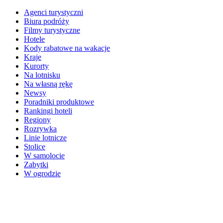
Agenci turystyczni
Biura podróży
Filmy turystyczne
Hotele
Kody rabatowe na wakacje
Kraje
Kurorty
Na lotnisku
Na własną rękę
Newsy
Poradniki produktowe
Rankingi hoteli
Regiony
Rozrywka
Linie lotnicze
Stolice
W samolocie
Zabytki
W ogrodzie