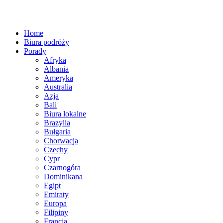
Home
Biura podróży
Porady
Afryka
Albania
Ameryka
Australia
Azja
Bali
Biura lokalne
Brazylia
Bułgaria
Chorwacja
Czechy
Cypr
Czarnogóra
Dominikana
Egipt
Emiraty
Europa
Filipiny
Francja