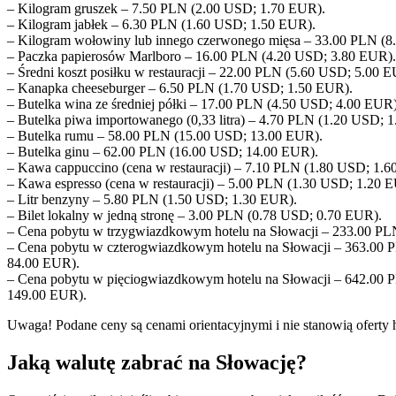
– Kilogram gruszek – 7.50 PLN (2.00 USD; 1.70 EUR).
– Kilogram jabłek – 6.30 PLN (1.60 USD; 1.50 EUR).
– Kilogram wołowiny lub innego czerwonego mięsa – 33.00 PLN (
– Paczka papierosów Marlboro – 16.00 PLN (4.20 USD; 3.80 EUR).
– Średni koszt posiłku w restauracji – 22.00 PLN (5.60 USD; 5.00 
– Kanapka cheeseburger – 6.50 PLN (1.70 USD; 1.50 EUR).
– Butelka wina ze średniej półki – 17.00 PLN (4.50 USD; 4.00 EUR)
– Butelka piwa importowanego (0,33 litra) – 4.70 PLN (1.20 USD; 
– Butelka rumu – 58.00 PLN (15.00 USD; 13.00 EUR).
– Butelka ginu – 62.00 PLN (16.00 USD; 14.00 EUR).
– Kawa cappuccino (cena w restauracji) – 7.10 PLN (1.80 USD; 1.6
– Kawa espresso (cena w restauracji) – 5.00 PLN (1.30 USD; 1.20 
– Litr benzyny – 5.80 PLN (1.50 USD; 1.30 EUR).
– Bilet lokalny w jedną stronę – 3.00 PLN (0.78 USD; 0.70 EUR).
– Cena pobytu w trzygwiazdkowym hotelu na Słowacji – 233.00 P
– Cena pobytu w czterogwiazdkowym hotelu na Słowacji – 363.00
84.00 EUR).
– Cena pobytu w pięciogwiazdkowym hotelu na Słowacji – 642.00
149.00 EUR).
Uwaga! Podane ceny są cenami orientacyjnymi i nie stanowią oferty 
Jaką walutę zabrać na Słowację?