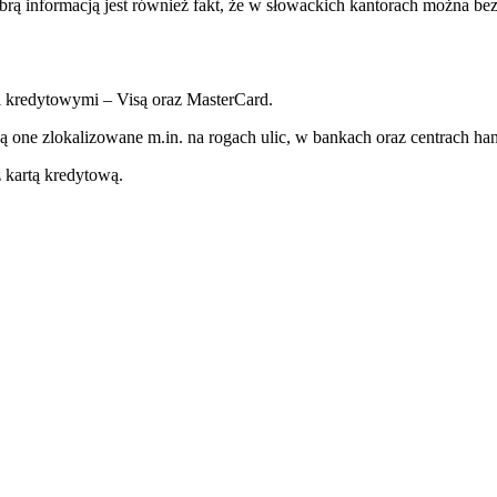
Dobrą informacją jest również fakt, że w słowackich kantorach można b
i kredytowymi – Visą oraz MasterCard.
ą one zlokalizowane m.in. na rogach ulic, w bankach oraz centrach h
 kartą kredytową.