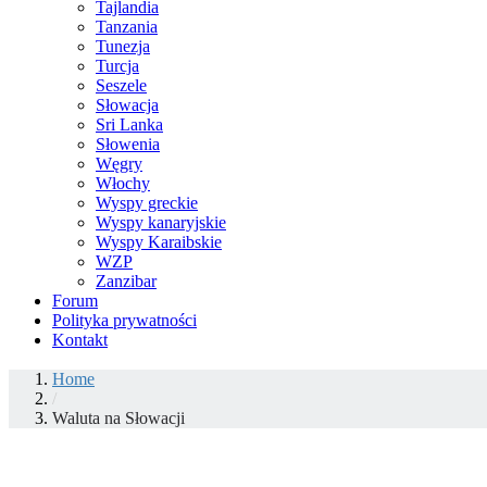
Tajlandia
Tanzania
Tunezja
Turcja
Seszele
Słowacja
Sri Lanka
Słowenia
Węgry
Włochy
Wyspy greckie
Wyspy kanaryjskie
Wyspy Karaibskie
WZP
Zanzibar
Forum
Polityka prywatności
Kontakt
Home
/
Waluta na Słowacji