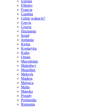
Europa
Filipiny
Francja
Gambia
Gdzie wakacje?
Grecja
Gruzja
Hiszpania
Izrael
Jordania
Kenia
Kostaryka
Kuba
Oman
Macedonia
Malediwy
Mauritius
Meksyk
Madera
Majorca
Malta
Maroko
Porady
Portugalia
Rumunia