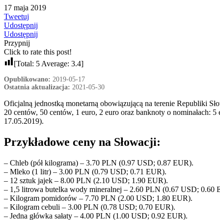
17 maja 2019
Tweetuj
Udostępnij
Udostępnij
Przypnij
Click to rate this post!
[Total:
5
Average:
3.4
]
Opublikowano:
2019-05-17
Ostatnia aktualizacja:
2021-05-30
Oficjalną jednostką monetarną obowiązującą na terenie Republiki Słow
20 centów, 50 centów, 1 euro, 2 euro oraz banknoty o nominałach: 5 
17.05.2019).
Przykładowe ceny na Słowacji:
– Chleb (pół kilograma) – 3.70 PLN (0.97 USD; 0.87 EUR).
– Mleko (1 litr) – 3.00 PLN (0.79 USD; 0.71 EUR).
– 12 sztuk jajek – 8.00 PLN (2.10 USD; 1.90 EUR).
– 1,5 litrowa butelka wody mineralnej – 2.60 PLN (0.67 USD; 0.60
– Kilogram pomidorów – 7.70 PLN (2.00 USD; 1.80 EUR).
– Kilogram cebuli – 3.00 PLN (0.78 USD; 0.70 EUR).
– Jedna główka sałaty – 4.00 PLN (1.00 USD; 0.92 EUR).