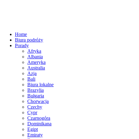
Home
Biura podróży
Porady
Afryka
Albania
Ameryka
Australia
Azja
Bali
Biura lokalne
Brazylia
Bułgaria
Chorwacja
Czechy
Cypr
Czarnogóra
Dominikana
Egipt
Emiraty