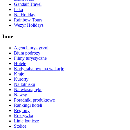
Gandalf Travel
Itaka
NetHoliday
Rainbow Tours
Wezyr Holidays
Inne
Agenci turystyczni
Biura podróży
Filmy turystyczne
Hotele
Kody rabatowe na wakacje
Kraje
Kurorty
Na lotnisku
Na własną rękę
Newsy
Poradniki produktowe
Rankingi hoteli
Regiony
Rozrywka
Linie lotnicze
Stolice