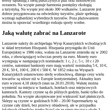
tereny sąsiadują z bielą piaszczystych plaż oraz turkusowym
oceanem.
Na wyspie panuje harmonia pomiędzy ekologią
a turystyką. Na wyspie jest około 300 wulkanów. Lanzarote jest
dobrze przygotowana na odwiedziny turystów, plaże spełniają
wymogi najbardziej wybrednych turystów. Poza plażowaniem
można tu uprawiać wszelkiego rodzaju sporty wodne.
Jaką walutę zabrać na Lanzarote
Lanzarote należy do archipelagu Wysp Kanaryjskich wchodzących
w skład terytorium Hiszpanii. Hiszpania przystąpiła do Unii
Europejskiej w 1986 roku, waluta na Lanzarote zmieniła się w 2002
roku, z obowiązującej wówczas pesety na euro. Monety euro
występują w następujących nominałach: 1 c, 2 c, 5 c, 10 c i 20
centów, natomiast banknoty euro mają wartość nominalną 5 €, 10 €,
20 €, 50 €, 100 €, 200 € i 500 €. W 1852 roku na Wyspach
Kanaryjskich ustanowiono strefę wolnocłową, dlatego ceny wielu
towarów są niższe niż w Europie kontynentalnej. Aktualny kurs
euro wynosi 4,18 złotych (stan na 20.01.2018). Walutę można
wymienić na miejscu w bankach, hotelach oraz miejscowych
kantorach. Kantory czynne są do późnych godzin, banki tylko do
południa. Na wyspie akceptowane jest większość kart płatniczych.
Sklepy są czynne w godzinach 9.00 – 20.00 Supermarkety są
czynne cały dzień, bez przerwy obiadowej, ale w przypadku
lokalnych sklepików trzeba liczyć się ze sjestą trwającą około 3