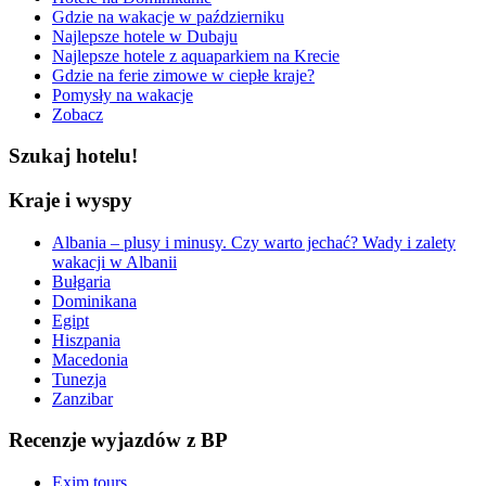
Gdzie na wakacje w październiku
Najlepsze hotele w Dubaju
Najlepsze hotele z aquaparkiem na Krecie
Gdzie na ferie zimowe w ciepłe kraje?
Pomysły na wakacje
Zobacz
Szukaj hotelu!
Kraje i wyspy
Albania – plusy i minusy. Czy warto jechać? Wady i zalety
wakacji w Albanii
Bułgaria
Dominikana
Egipt
Hiszpania
Macedonia
Tunezja
Zanzibar
Recenzje wyjazdów z BP
Exim tours