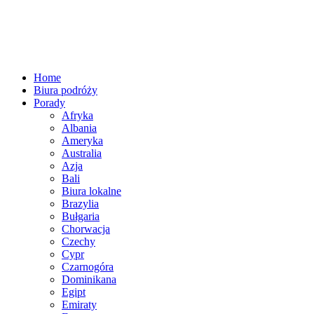
Home
Biura podróży
Porady
Afryka
Albania
Ameryka
Australia
Azja
Bali
Biura lokalne
Brazylia
Bułgaria
Chorwacja
Czechy
Cypr
Czarnogóra
Dominikana
Egipt
Emiraty