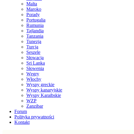
Malta
Maroko
Porady
Portugalia
Rumunia
Tajlandia
Tanzania
Tunezja
Turcja
Seszele
Słowacja
Sri Lanka
Słowenia
Węgry
Włochy
Wyspy greckie
Wyspy kanaryjskie
Wyspy Karaibskie
WZP
Zanzibar
Forum
Polityka prywatności
Kontakt