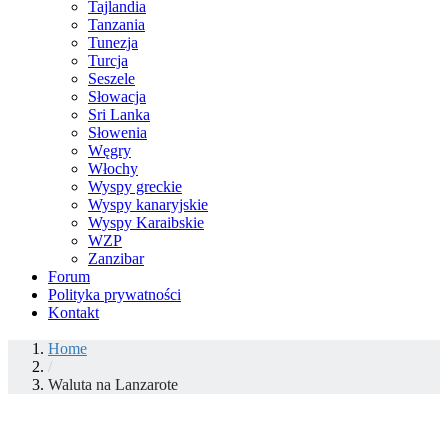
Tajlandia
Tanzania
Tunezja
Turcja
Seszele
Słowacja
Sri Lanka
Słowenia
Węgry
Włochy
Wyspy greckie
Wyspy kanaryjskie
Wyspy Karaibskie
WZP
Zanzibar
Forum
Polityka prywatności
Kontakt
Home
/
Waluta na Lanzarote