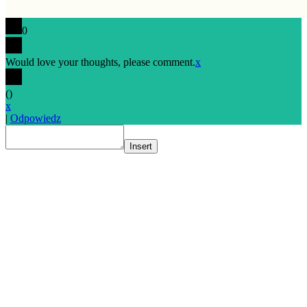
0
Would love your thoughts, please comment.
x
(
)
x
|
Odpowiedz
Insert