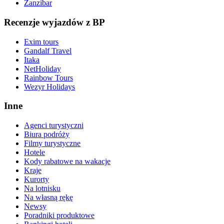
Zanzibar
Recenzje wyjazdów z BP
Exim tours
Gandalf Travel
Itaka
NetHoliday
Rainbow Tours
Wezyr Holidays
Inne
Agenci turystyczni
Biura podróży
Filmy turystyczne
Hotele
Kody rabatowe na wakacje
Kraje
Kurorty
Na lotnisku
Na własną rękę
Newsy
Poradniki produktowe