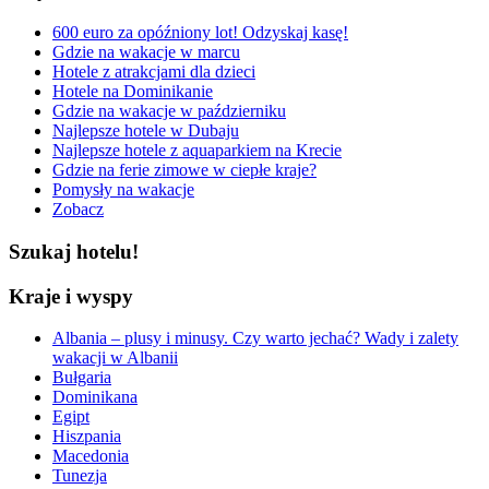
600 euro za opóźniony lot! Odzyskaj kasę!
Gdzie na wakacje w marcu
Hotele z atrakcjami dla dzieci
Hotele na Dominikanie
Gdzie na wakacje w październiku
Najlepsze hotele w Dubaju
Najlepsze hotele z aquaparkiem na Krecie
Gdzie na ferie zimowe w ciepłe kraje?
Pomysły na wakacje
Zobacz
Szukaj hotelu!
Kraje i wyspy
Albania – plusy i minusy. Czy warto jechać? Wady i zalety
wakacji w Albanii
Bułgaria
Dominikana
Egipt
Hiszpania
Macedonia
Tunezja