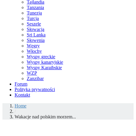
Tajlandia
Tanzania
Tunezja
Turcja
Seszele
Słowacja
Sri Lanka
Słowenia
Węgry
Włochy
Wyspy greckie
Wyspy kanaryjskie
Wyspy Karaibskie
WZP
Zanzibar
Forum
Polityka prywatności
Kontakt
Home
/
Wakacje nad polskim morzem...