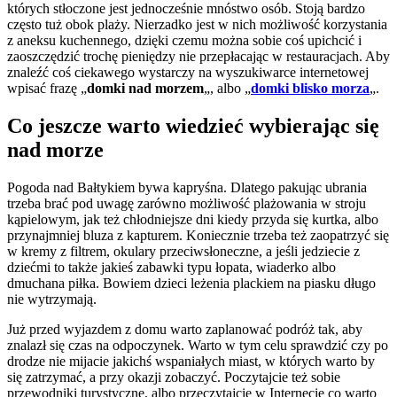
których stłoczone jest jednocześnie mnóstwo osób. Stoją bardzo
często tuż obok plaży. Nierzadko jest w nich możliwość korzystania
z aneksu kuchennego, dzięki czemu można sobie coś upichcić i
zaoszczędzić trochę pieniędzy nie przepłacając w restauracjach. Aby
znaleźć coś ciekawego wystarczy na wyszukiwarce internetowej
wpisać frazę „
domki nad morzem
„, albo „
domki blisko morza
„.
Co jeszcze warto wiedzieć wybierając się
nad morze
Pogoda nad Bałtykiem bywa kapryśna. Dlatego pakując ubrania
trzeba brać pod uwagę zarówno możliwość plażowania w stroju
kąpielowym, jak też chłodniejsze dni kiedy przyda się kurtka, albo
przynajmniej bluza z kapturem. Koniecznie trzeba też zaopatrzyć się
w kremy z filtrem, okulary przeciwsłoneczne, a jeśli jedziecie z
dziećmi to także jakieś zabawki typu łopata, wiaderko albo
dmuchana piłka. Bowiem dzieci leżenia plackiem na piasku długo
nie wytrzymają.
Już przed wyjazdem z domu warto zaplanować podróż tak, aby
znalazł się czas na odpoczynek. Warto w tym celu sprawdzić czy po
drodze nie mijacie jakichś wspaniałych miast, w których warto by
się zatrzymać, a przy okazji zobaczyć. Poczytajcie też sobie
przewodniki turystyczne, albo przeczytajcie w Internecie co warto