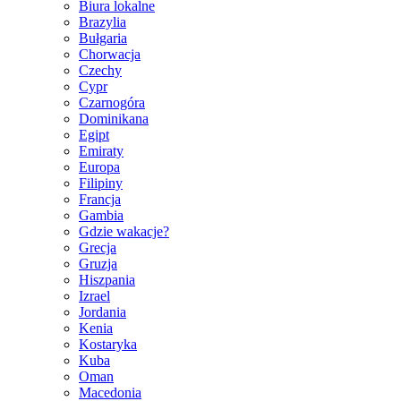
Biura lokalne
Brazylia
Bułgaria
Chorwacja
Czechy
Cypr
Czarnogóra
Dominikana
Egipt
Emiraty
Europa
Filipiny
Francja
Gambia
Gdzie wakacje?
Grecja
Gruzja
Hiszpania
Izrael
Jordania
Kenia
Kostaryka
Kuba
Oman
Macedonia