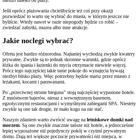
bardzo daleko od plaży.
Jeśli oprócz plażowania chcielibyście też coś przy okazji
pozwiedzać to warto się wybrać do miasta, w którym jeszcze nie
byliście. Wtedy nawet w razie niepogody będzie co robić –
zwiedzać zabytki, muzea albo inne atrakcje.
Jakie noclegi wybrać?
Oferta jest bardzo różnorodna. Najtaniej wychodzą zwykle kwatery
prywatne. Zwykle są to jednak skromne warunki, gdzie oprócz
łóżka do spania i łazienki do mycia otrzymacie niewiele więcej.
Prócz tego najczęściej takie tanie pokoje do wynajęcia bywają
niezbyt blisko plaży. Więc potrzebny będzie marsz przez miasto z
leżakami, kocami i parawanami.
Po „przeciwnej stronie bieguna” stoją najczęściej wypasione hotele.
Z mnóstwem bajerów, nieraz z wewnętrznym basenem,
egzotycznymi restauracjami i wymyślnymi zabiegami SPA. Niestety
zwykle są one tak drogie, że mało kogo na nie stać.
Naszym zdaniem warto zwrócić uwagę na
letniskowe domki nad
morzem
. Są one zwykle znacznie tańsze niż hotele, a jednocześnie
lepiej wyposażone niż pojedynczy pokój w czyimś prywatnym
domu. Dają też większe poczucie prywatności niż miejsca, w