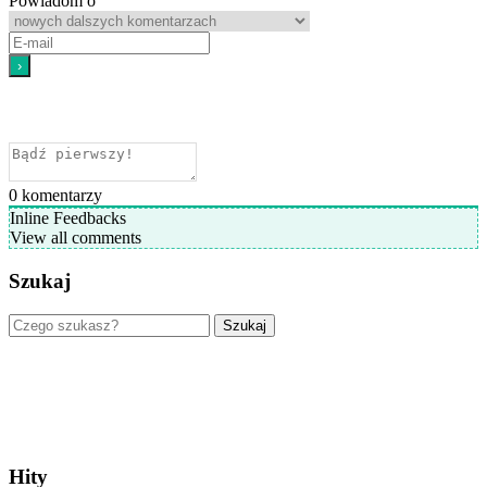
Powiadom o
0
komentarzy
Inline Feedbacks
View all comments
Szukaj
Szukaj
Hity