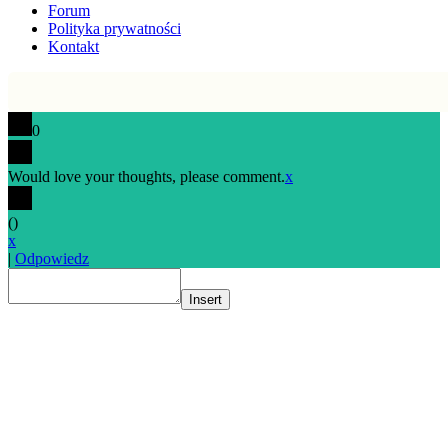
Forum
Polityka prywatności
Kontakt
0
Would love your thoughts, please comment.
x
(
)
x
|
Odpowiedz
Insert