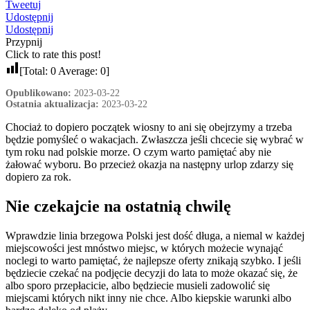
Tweetuj
Udostępnij
Udostępnij
Przypnij
Click to rate this post!
[Total:
0
Average:
0
]
Opublikowano:
2023-03-22
Ostatnia aktualizacja:
2023-03-22
Chociaż to dopiero początek wiosny to ani się obejrzymy a trzeba
będzie pomyśleć o wakacjach. Zwłaszcza jeśli chcecie się wybrać w
tym roku nad polskie morze. O czym warto pamiętać aby nie
żałować wyboru. Bo przecież okazja na następny urlop zdarzy się
dopiero za rok.
Nie czekajcie na ostatnią chwilę
Wprawdzie linia brzegowa Polski jest dość długa, a niemal w każdej
miejscowości jest mnóstwo miejsc, w których możecie wynająć
noclegi to warto pamiętać, że najlepsze oferty znikają szybko. I jeśli
będziecie czekać na podjęcie decyzji do lata to może okazać się, że
albo sporo przepłacicie, albo będziecie musieli zadowolić się
miejscami których nikt inny nie chce. Albo kiepskie warunki albo