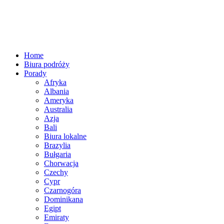
Home
Biura podróży
Porady
Afryka
Albania
Ameryka
Australia
Azja
Bali
Biura lokalne
Brazylia
Bułgaria
Chorwacja
Czechy
Cypr
Czarnogóra
Dominikana
Egipt
Emiraty