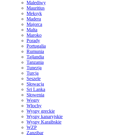
Malediwy
Mauritius
Meksyk
Madera
Majorca
Malta
Maroko
Porady
Portugalia
Rumunia
Tajlandia
Tanzania
Tunezja
Turcja
Seszele
Słowacja
Sri Lanka
Słowenia
Węgry
Włochy
Wyspy greckie
Wyspy kanaryjskie
Wyspy Karaibskie
WZP
Zanzibar