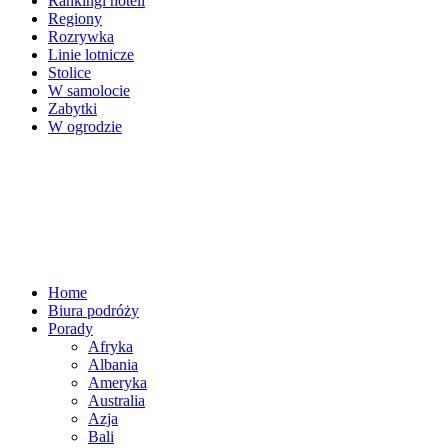
Rankingi hoteli
Regiony
Rozrywka
Linie lotnicze
Stolice
W samolocie
Zabytki
W ogrodzie
Home
Biura podróży
Porady
Afryka
Albania
Ameryka
Australia
Azja
Bali