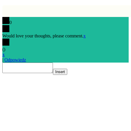
0
Would love your thoughts, please comment.
x
(
)
x
|
Odpowiedz
Insert