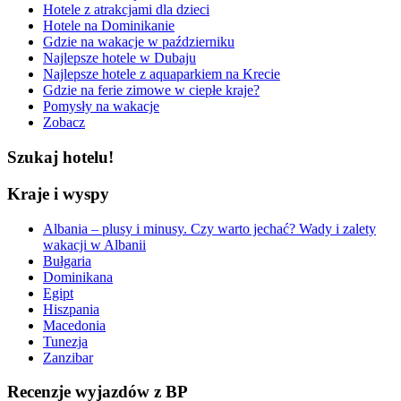
Hotele z atrakcjami dla dzieci
Hotele na Dominikanie
Gdzie na wakacje w październiku
Najlepsze hotele w Dubaju
Najlepsze hotele z aquaparkiem na Krecie
Gdzie na ferie zimowe w ciepłe kraje?
Pomysły na wakacje
Zobacz
Szukaj hotelu!
Kraje i wyspy
Albania – plusy i minusy. Czy warto jechać? Wady i zalety
wakacji w Albanii
Bułgaria
Dominikana
Egipt
Hiszpania
Macedonia
Tunezja
Zanzibar
Recenzje wyjazdów z BP