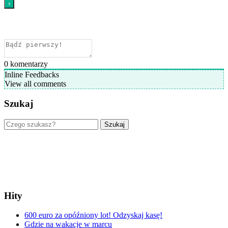
0
komentarzy
Inline Feedbacks
View all comments
Szukaj
Szukaj
Hity
600 euro za opóźniony lot! Odzyskaj kasę!
Gdzie na wakacje w marcu