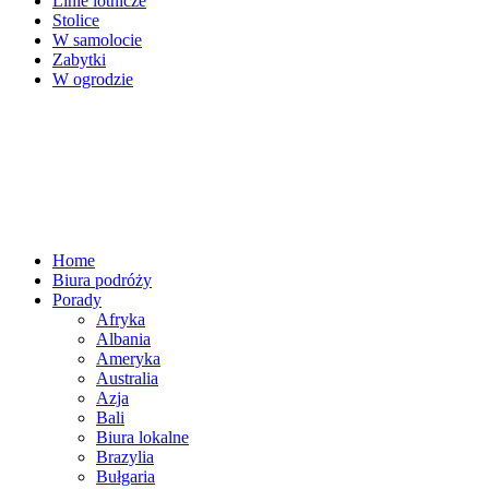
Linie lotnicze
Stolice
W samolocie
Zabytki
W ogrodzie
Home
Biura podróży
Porady
Afryka
Albania
Ameryka
Australia
Azja
Bali
Biura lokalne
Brazylia
Bułgaria