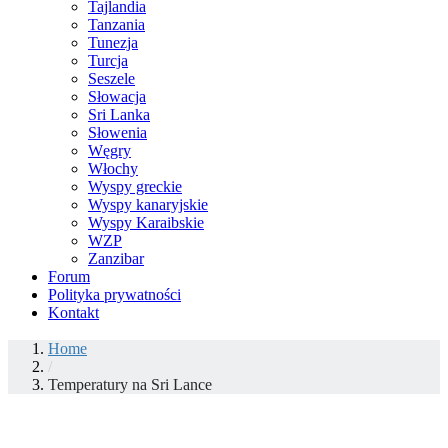
Tajlandia
Tanzania
Tunezja
Turcja
Seszele
Słowacja
Sri Lanka
Słowenia
Węgry
Włochy
Wyspy greckie
Wyspy kanaryjskie
Wyspy Karaibskie
WZP
Zanzibar
Forum
Polityka prywatności
Kontakt
Home
/
Temperatury na Sri Lance