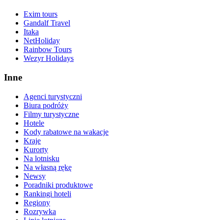
Exim tours
Gandalf Travel
Itaka
NetHoliday
Rainbow Tours
Wezyr Holidays
Inne
Agenci turystyczni
Biura podróży
Filmy turystyczne
Hotele
Kody rabatowe na wakacje
Kraje
Kurorty
Na lotnisku
Na własną rękę
Newsy
Poradniki produktowe
Rankingi hoteli
Regiony
Rozrywka