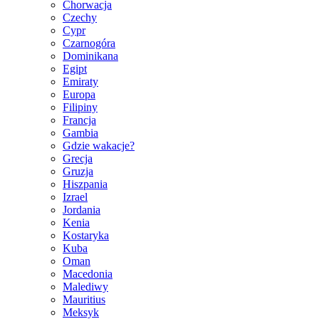
Chorwacja
Czechy
Cypr
Czarnogóra
Dominikana
Egipt
Emiraty
Europa
Filipiny
Francja
Gambia
Gdzie wakacje?
Grecja
Gruzja
Hiszpania
Izrael
Jordania
Kenia
Kostaryka
Kuba
Oman
Macedonia
Malediwy
Mauritius
Meksyk