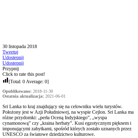
30 listopada 2018
Tweetuj
Udostępnij
Udostępnij
Przypnij
Click to rate this post!
[Total:
0
Average:
0
]
Opublikowano:
2018-11-30
Ostatnia aktualizacja:
2021-06-01
Sri Lanka to kraj znajdujący się na celowniku wielu turystów.
Położony jest w Azji Południowej, na wyspie Cejlon. Sri Lanka ma
różne przydomki: „perła Oceną Indyjskiego”, „wyspa
cynamonową” czy „kraina herbaty”. Kusi egzotycznym pięknem i
imponującymi zabytkami, spośród których zostało uznanych przez
UNESCO za światowe dziedzictwo kulturowe.