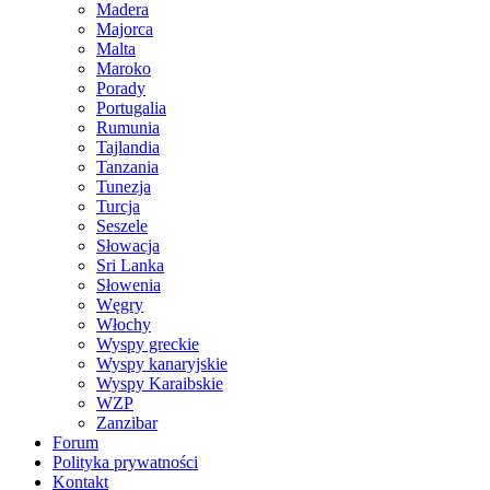
Madera
Majorca
Malta
Maroko
Porady
Portugalia
Rumunia
Tajlandia
Tanzania
Tunezja
Turcja
Seszele
Słowacja
Sri Lanka
Słowenia
Węgry
Włochy
Wyspy greckie
Wyspy kanaryjskie
Wyspy Karaibskie
WZP
Zanzibar
Forum
Polityka prywatności
Kontakt