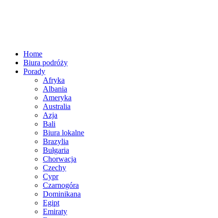
Home
Biura podróży
Porady
Afryka
Albania
Ameryka
Australia
Azja
Bali
Biura lokalne
Brazylia
Bułgaria
Chorwacja
Czechy
Cypr
Czarnogóra
Dominikana
Egipt
Emiraty