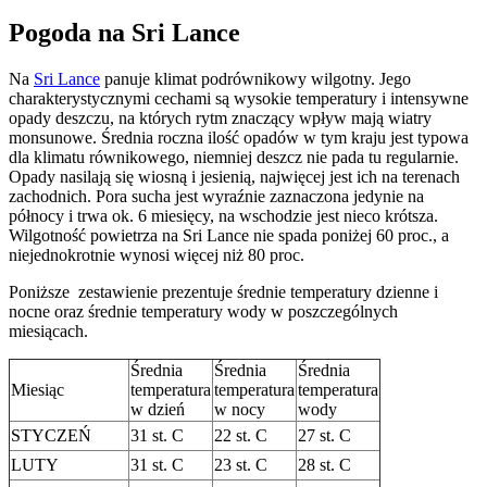
Pogoda na Sri Lance
Na
Sri Lance
panuje klimat podrównikowy wilgotny. Jego
charakterystycznymi cechami są wysokie temperatury i intensywne
opady deszczu, na których rytm znaczący wpływ mają wiatry
monsunowe. Średnia roczna ilość opadów w tym kraju jest typowa
dla klimatu równikowego, niemniej deszcz nie pada tu regularnie.
Opady nasilają się wiosną i jesienią, najwięcej jest ich na terenach
zachodnich. Pora sucha jest wyraźnie zaznaczona jedynie na
północy i trwa ok. 6 miesięcy, na wschodzie jest nieco krótsza.
Wilgotność powietrza na Sri Lance nie spada poniżej 60 proc., a
niejednokrotnie wynosi więcej niż 80 proc.
Poniższe zestawienie prezentuje średnie temperatury dzienne i
nocne oraz średnie temperatury wody w poszczególnych
miesiącach.
Średnia
Średnia
Średnia
Miesiąc
temperatura
temperatura
temperatura
w dzień
w nocy
wody
STYCZEŃ
31 st. C
22 st. C
27 st. C
LUTY
31 st. C
23 st. C
28 st. C