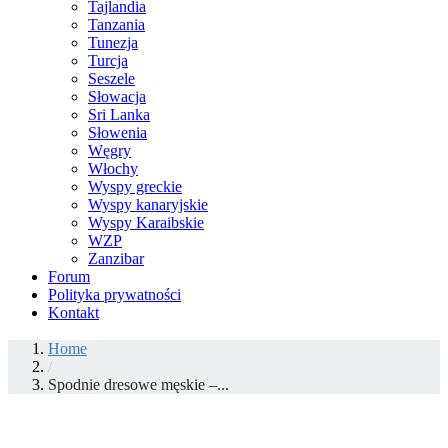
Tajlandia
Tanzania
Tunezja
Turcja
Seszele
Słowacja
Sri Lanka
Słowenia
Węgry
Włochy
Wyspy greckie
Wyspy kanaryjskie
Wyspy Karaibskie
WZP
Zanzibar
Forum
Polityka prywatności
Kontakt
Home
/
Spodnie dresowe męskie –...