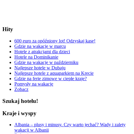
Hity
600 euro za opóźniony lot! Odzyskaj kasę!
Gdzie na wakacje w marcu
Hotele z atrakcjami dla dzieci
Hotele na Dominikanie
Gdzie na wakacje w październiku
Najlepsze hotele w Dubaju
Najlepsze hotele z aquaparkiem na Krecie
Gdzie na ferie zimowe w ciepłe kraje?
Pomysły na wakacje
Zobacz
Szukaj hotelu!
Kraje i wyspy
Albania – plusy i minusy. Czy warto jechać? Wady i zalety
wakacji w Albanii