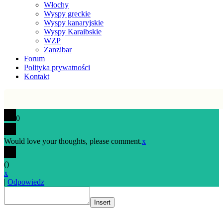
Włochy
Wyspy greckie
Wyspy kanaryjskie
Wyspy Karaibskie
WZP
Zanzibar
Forum
Polityka prywatności
Kontakt
0
Would love your thoughts, please comment.
x
(
)
x
|
Odpowiedz
Insert