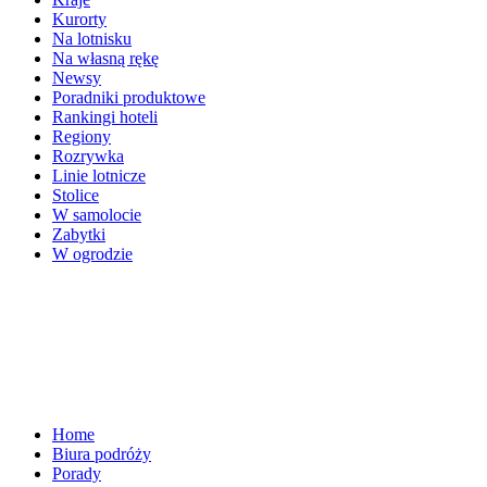
Kurorty
Na lotnisku
Na własną rękę
Newsy
Poradniki produktowe
Rankingi hoteli
Regiony
Rozrywka
Linie lotnicze
Stolice
W samolocie
Zabytki
W ogrodzie
Home
Biura podróży
Porady