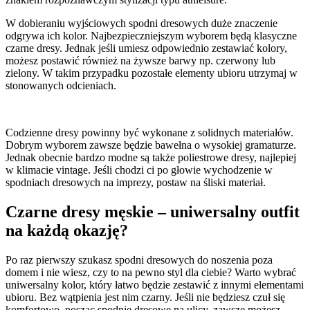
W dobieraniu wyjściowych spodni dresowych duże znaczenie
odgrywa ich kolor. Najbezpieczniejszym wyborem będą klasyczne
czarne dresy. Jednak jeśli umiesz odpowiednio zestawiać kolory,
możesz postawić również na żywsze barwy np. czerwony lub
zielony. W takim przypadku pozostałe elementy ubioru utrzymaj w
stonowanych odcieniach.
Codzienne dresy powinny być wykonane z solidnych materiałów.
Dobrym wyborem zawsze będzie bawełna o wysokiej gramaturze.
Jednak obecnie bardzo modne są także poliestrowe dresy, najlepiej
w klimacie vintage. Jeśli chodzi ci po głowie wychodzenie w
spodniach dresowych na imprezy, postaw na śliski materiał.
Czarne dresy męskie – uniwersalny outfit
na każdą okazję?
Po raz pierwszy szukasz spodni dresowych do noszenia poza
domem i nie wiesz, czy to na pewno styl dla ciebie? Warto wybrać
uniwersalny kolor, który łatwo będzie zestawić z innymi elementami
ubioru. Bez wątpienia jest nim czarny. Jeśli nie będziesz czuł się
komfortowo, nosząc spodnie dresowe na ulicy, zawsze możesz