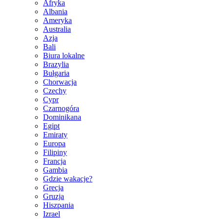
Afryka
Albania
Ameryka
Australia
Azja
Bali
Biura lokalne
Brazylia
Bułgaria
Chorwacja
Czechy
Cypr
Czarnogóra
Dominikana
Egipt
Emiraty
Europa
Filipiny
Francja
Gambia
Gdzie wakacje?
Grecja
Gruzja
Hiszpania
Izrael