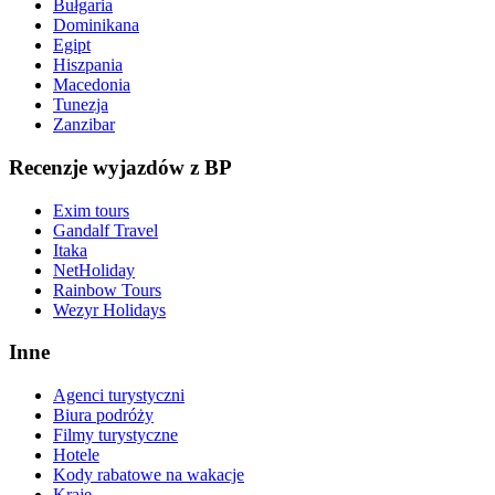
Bułgaria
Dominikana
Egipt
Hiszpania
Macedonia
Tunezja
Zanzibar
Recenzje wyjazdów z BP
Exim tours
Gandalf Travel
Itaka
NetHoliday
Rainbow Tours
Wezyr Holidays
Inne
Agenci turystyczni
Biura podróży
Filmy turystyczne
Hotele
Kody rabatowe na wakacje
Kraje