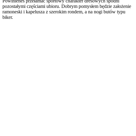
Powinieneś przełamać sportowy charakter dresowych spodni
pozostałymi częściami ubioru. Dobrym pomysłem będzie założenie
ramoneski i kapelusza z szerokim rondem, a na nogi butów typu
biker.