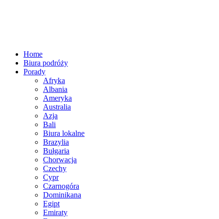
Home
Biura podróży
Porady
Afryka
Albania
Ameryka
Australia
Azja
Bali
Biura lokalne
Brazylia
Bułgaria
Chorwacja
Czechy
Cypr
Czarnogóra
Dominikana
Egipt
Emiraty