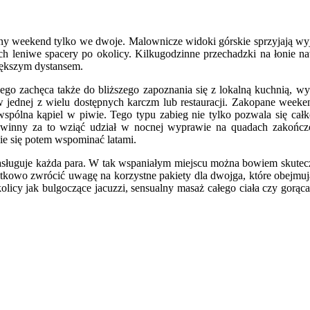
ny weekend tylko we dwoje. Malownicze widoki górskie sprzyjają wyj
ch leniwe spacery po okolicy. Kilkugodzinne przechadzki na łonie n
iększym dystansem.
ego zachęca także do bliższego zapoznania się z lokalną kuchnią, wy
jednej z wielu dostępnych karczm lub restauracji. Zakopane weeken
wspólna kąpiel w piwie. Tego typu zabieg nie tylko pozwala się cał
ę powinny za to wziąć udział w nocnej wyprawie na quadach zakońc
ie się potem wspominać latami.
sługuje każda para. W tak wspaniałym miejscu można bowiem skutecz
owo zwrócić uwagę na korzystne pakiety dla dwojga, które obejmuj
licy jak bulgoczące jacuzzi, sensualny masaż całego ciała czy gorąca 