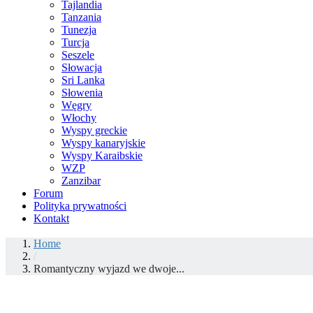
Tajlandia
Tanzania
Tunezja
Turcja
Seszele
Słowacja
Sri Lanka
Słowenia
Węgry
Włochy
Wyspy greckie
Wyspy kanaryjskie
Wyspy Karaibskie
WZP
Zanzibar
Forum
Polityka prywatności
Kontakt
Home
/
Romantyczny wyjazd we dwoje...