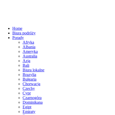
Home
Biura podróży
Porady
Afryka
Albania
Ameryka
Australia
Azja
Bali
Biura lokalne
Brazylia
Bułgaria
Chorwacja
Czechy
Cypr
Czarnogóra
Dominikana
Egipt
Emiraty