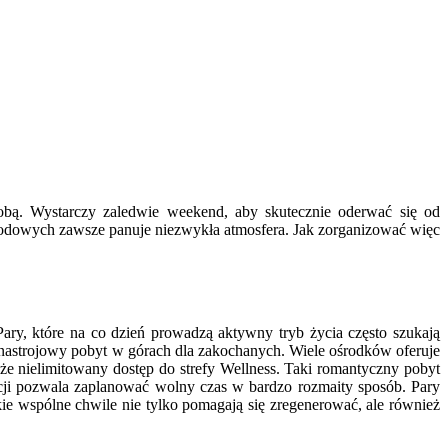
bą. Wystarczy zaledwie weekend, aby skutecznie oderwać się od
godowych zawsze panuje niezwykła atmosfera. Jak zorganizować więc
y, które na co dzień prowadzą aktywny tryb życia często szukają
nastrojowy pobyt w górach dla zakochanych. Wiele ośrodków oferuje
że nielimitowany dostęp do strefy Wellness. Taki romantyczny pobyt
kcji pozwala zaplanować wolny czas w bardzo rozmaity sposób. Pary
kie wspólne chwile nie tylko pomagają się zregenerować, ale również