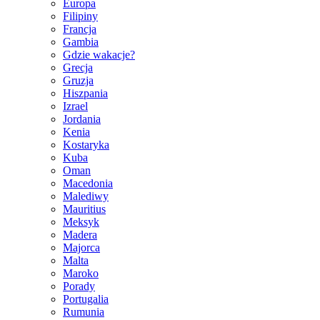
Europa
Filipiny
Francja
Gambia
Gdzie wakacje?
Grecja
Gruzja
Hiszpania
Izrael
Jordania
Kenia
Kostaryka
Kuba
Oman
Macedonia
Malediwy
Mauritius
Meksyk
Madera
Majorca
Malta
Maroko
Porady
Portugalia
Rumunia