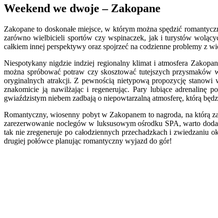
Weekend we dwoje – Zakopane
Zakopane to doskonałe miejsce, w którym można spędzić romantycz
zarówno wielbicieli sportów czy wspinaczek, jak i turystów wolący
całkiem innej perspektywy oraz spojrzeć na codzienne problemy z w
Niespotykany nigdzie indziej regionalny klimat i atmosfera Zakopan
można spróbować potraw czy skosztować tutejszych przysmaków w 
oryginalnych atrakcji. Z pewnością nietypową propozycję stanowi 
znakomicie ją nawilżając i regenerując. Pary lubiące adrenalin
gwiaździstym niebem zadbają o niepowtarzalną atmosferę, którą będz
Romantyczny, wiosenny pobyt w Zakopanem to nagroda, na którą za
zarezerwowanie noclegów w luksusowym ośrodku SPA, warto dodatk
tak nie zregeneruje po całodziennych przechadzkach i zwiedzaniu oko
drugiej połówce planując romantyczny wyjazd do gór!