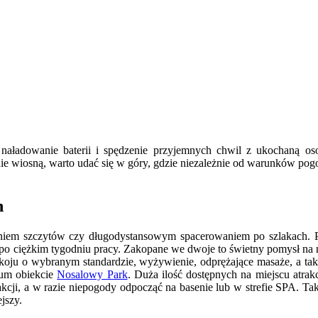
aładowanie baterii i spędzenie przyjemnych chwil z ukochaną oso
nie wiosną, warto udać się w góry, gdzie niezależnie od warunków po
h
em szczytów czy długodystansowym spacerowaniem po szlakach. Par
po ciężkim tygodniu pracy. Zakopane we dwoje to świetny pomysł na 
okoju o wybranym standardzie, wyżywienie, odprężające masaże, a tak
um obiekcie
Nosalowy Park
. Duża ilość dostępnych na miejscu atra
rakcji, a w razie niepogody odpocząć na basenie lub w strefie SPA. Ta
ejszy.