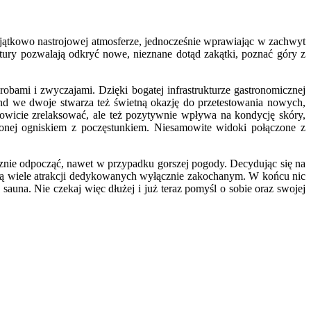
ątkowo nastrojowej atmosferze, jednocześnie wprawiając w zachwyt
atury pozwalają odkryć nowe, nieznane dotąd zakątki, poznać góry z
robami i zwyczajami. Dzięki bogatej infrastrukturze gastronomicznej
d we dwoje stwarza też świetną okazję do przetestowania nowych,
kowicie zrelaksować, ale też pozytywnie wpływa na kondycję skóry,
zonej ogniskiem z poczęstunkiem. Niesamowite widoki połączone z
nie odpocząć, nawet w przypadku gorszej pogody. Decydując się na
ą wiele atrakcji dedykowanych wyłącznie zakochanym. W końcu nic
sauna. Nie czekaj więc dłużej i już teraz pomyśl o sobie oraz swojej