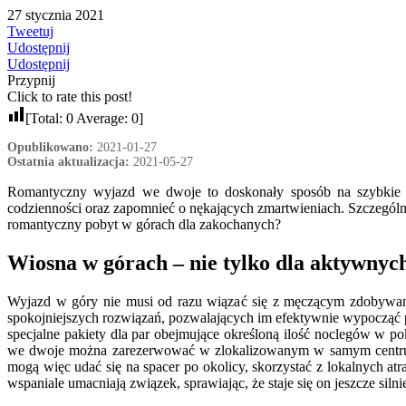
27 stycznia 2021
Tweetuj
Udostępnij
Udostępnij
Przypnij
Click to rate this post!
[Total:
0
Average:
0
]
Opublikowano:
2021-01-27
Ostatnia aktualizacja:
2021-05-27
Romantyczny wyjazd we dwoje to doskonały sposób na szybkie n
codzienności oraz zapomnieć o nękających zmartwieniach. Szczegól
romantyczny pobyt w górach dla zakochanych?
Wiosna w górach – nie tylko dla aktywnyc
Wyjazd w góry nie musi od razu wiązać się z męczącym zdobywani
spokojniejszych rozwiązań, pozwalających im efektywnie wypocząć 
specjalne pakiety dla par obejmujące określoną ilość noclegów w p
we dwoje można zarezerwować w zlokalizowanym w samym centr
mogą więc udać się na spacer po okolicy, skorzystać z lokalnych at
wspaniale umacniają związek, sprawiając, że staje się on jeszcze silni