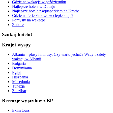
Gdzie na wakacje w październiku
Najlepsze hotele w Dubaju
Najlepsze hotele z aquaparkiem na Krecie
Gdzie na ferie zimowe w ciepłe kraje?
Pomysły na wakacje
Zobacz
Szukaj hotelu!
Kraje i wyspy
Albania – plusy i minusy. Czy warto jechać? Wady i zalety
wakacji w Albanii
Bułgaria
Dominikana
Egipt
Hiszpania
Macedonia
Tunezja
Zanzibar
Recenzje wyjazdów z BP
Exim tours