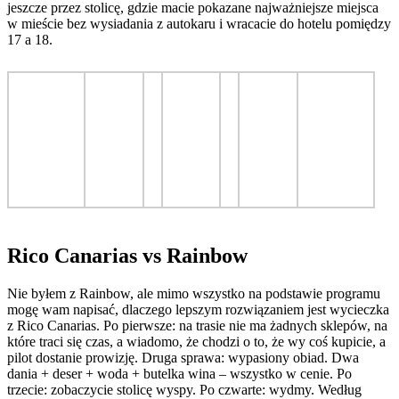
jeszcze przez stolicę, gdzie macie pokazane najważniejsze miejsca
w mieście bez wysiadania z autokaru i wracacie do hotelu pomiędzy
17 a 18.
Rico Canarias vs Rainbow
Nie byłem z Rainbow, ale mimo wszystko na podstawie programu
mogę wam napisać, dlaczego lepszym rozwiązaniem jest wycieczka
z Rico Canarias. Po pierwsze: na trasie nie ma żadnych sklepów, na
które traci się czas, a wiadomo, że chodzi o to, że wy coś kupicie, a
pilot dostanie prowizję. Druga sprawa: wypasiony obiad. Dwa
dania + deser + woda + butelka wina – wszystko w cenie. Po
trzecie: zobaczycie stolicę wyspy. Po czwarte: wydmy. Według