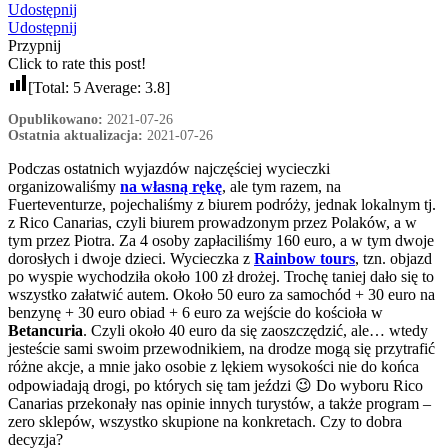
Udostępnij
Udostępnij
Przypnij
Click to rate this post!
[Total:
5
Average:
3.8
]
Opublikowano:
2021-07-26
Ostatnia aktualizacja:
2021-07-26
Podczas ostatnich wyjazdów najczęściej wycieczki
organizowaliśmy
na własną rękę
, ale tym razem, na
Fuerteventurze, pojechaliśmy z biurem podróży, jednak lokalnym tj.
z Rico Canarias, czyli biurem prowadzonym przez Polaków, a w
tym przez Piotra.
Za 4 osoby zapłaciliśmy 160 euro, a w tym dwoje
dorosłych i dwoje dzieci. Wycieczka z
Rainbow tours
, tzn. objazd
po wyspie wychodziła około 100 zł drożej. Trochę taniej dało się to
wszystko załatwić autem. Około 50 euro za samochód + 30 euro na
benzynę + 30 euro obiad + 6 euro za wejście do kościoła w
Betancuria
. Czyli około 40 euro da się zaoszczędzić, ale… wtedy
jesteście sami swoim przewodnikiem, na drodze mogą się przytrafić
różne akcje, a mnie jako osobie z lękiem wysokości nie do końca
odpowiadają drogi, po których się tam jeździ 😉 Do wyboru Rico
Canarias przekonały nas opinie innych turystów, a także program –
zero sklepów, wszystko skupione na konkretach. Czy to dobra
decyzja?