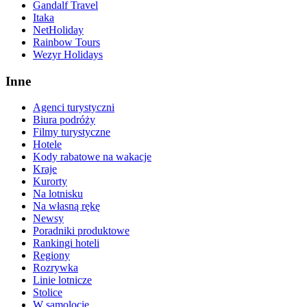
Gandalf Travel
Itaka
NetHoliday
Rainbow Tours
Wezyr Holidays
Inne
Agenci turystyczni
Biura podróży
Filmy turystyczne
Hotele
Kody rabatowe na wakacje
Kraje
Kurorty
Na lotnisku
Na własną rękę
Newsy
Poradniki produktowe
Rankingi hoteli
Regiony
Rozrywka
Linie lotnicze
Stolice
W samolocie