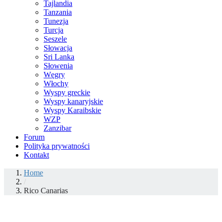
Tajlandia
Tanzania
Tunezja
Turcja
Seszele
Słowacja
Sri Lanka
Słowenia
Węgry
Włochy
Wyspy greckie
Wyspy kanaryjskie
Wyspy Karaibskie
WZP
Zanzibar
Forum
Polityka prywatności
Kontakt
Home
/
Rico Canarias