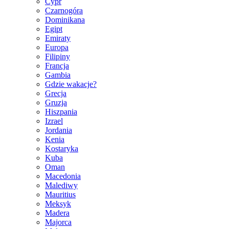
Cypr
Czarnogóra
Dominikana
Egipt
Emiraty
Europa
Filipiny
Francja
Gambia
Gdzie wakacje?
Grecja
Gruzja
Hiszpania
Izrael
Jordania
Kenia
Kostaryka
Kuba
Oman
Macedonia
Malediwy
Mauritius
Meksyk
Madera
Majorca