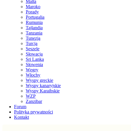
Malta
Maroko
Porady
Portugalia
Rumunia
Tajlandia
Tanzania
Tunezja
Turcja
Seszele
Słowacja
Sri Lanka
Słowenia
Węgry
Włochy
Wyspy greckie
Wyspy kanaryjskie
Wyspy Karaibskie
WZP
Zanzibar
Forum
Polityka prywatności
Kontakt