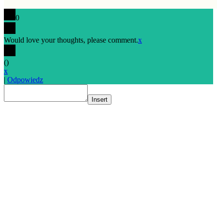
0
Would love your thoughts, please comment.
x
(
)
x
|
Odpowiedz
Insert