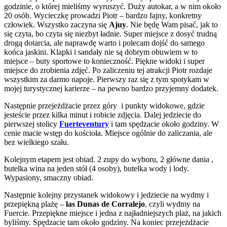
godzinie, o której mieliśmy wyruszyć. Duży autokar, a w nim około
20 osób. Wycieczkę prowadzi Piotr – bardzo fajny, konkretny
człowiek. Wszystko zaczyna się
Ajuy
. Nie będę Wam pisać, jak to
się czyta, bo czyta się niezbyt ładnie. Super miejsce z dosyć trudną
drogą dotarcia, ale naprawdę warto i polecam dojść do samego
końca jaskini. Klapki i sandały nie są dobrym obuwiem w to
miejsce – buty sportowe to konieczność. Piękne widoki i super
miejsce do zrobienia zdjęć. Po zaliczeniu tej atrakcji Piotr rozdaje
wszystkim za darmo napoje. Pierwszy raz się z tym spotykam w
mojej turystycznej karierze – na pewno bardzo przyjemny dodatek.
Następnie przejeżdżacie przez góry i punkty widokowe, gdzie
jesteście przez kilka minut i robicie zdjęcia. Dalej jedziecie do
pierwszej stolicy
Fuerteventury
i tam spędzacie około godziny. W
cenie macie wstęp do kościoła. Miejsce ogólnie do zaliczania, ale
bez wielkiego szału.
Kolejnym etapem jest obiad. 2 zupy do wyboru, 2 główne dania ,
butelka wina na jeden stół (4 osoby), butelka wody i lody.
Wypasiony, smaczny obiad.
Następnie kolejny przystanek widokowy i jedziecie na wydmy i
przepiękną plażę –
las Dunas de Corralejo
, czyli wydmy na
Fuercie. Przepiękne miejsce i jedna z najładniejszych plaż, na jakich
byliśmy. Spędzacie tam około godziny. Na koniec przejeżdżacie