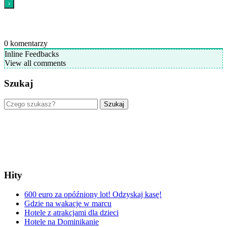
0
komentarzy
Inline Feedbacks
View all comments
Szukaj
Szukaj
Hity
600 euro za opóźniony lot! Odzyskaj kasę!
Gdzie na wakacje w marcu
Hotele z atrakcjami dla dzieci
Hotele na Dominikanie