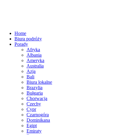
Home
Biura podróży
Porady
Afryka
Albania
Ameryka
Australia
Azja
Bali
Biura lokalne
Brazylia
Bułgaria
Chorwacja
Czechy
Cypr
Czarnogóra
Dominikana
Egipt
Emiraty