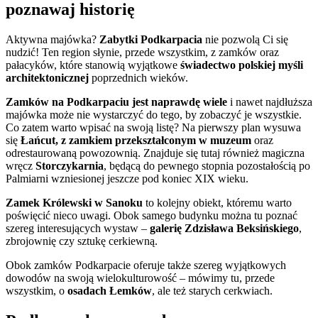
poznawaj historię
Aktywna majówka?
Zabytki Podkarpacia
nie pozwolą Ci się
nudzić! Ten region słynie, przede wszystkim, z zamków oraz
pałacyków, które stanowią wyjątkowe
świadectwo polskiej myśli
architektonicznej
poprzednich wieków.
Zamków na Podkarpaciu jest naprawdę wiele
i nawet najdłuższa
majówka może nie wystarczyć do tego, by zobaczyć je wszystkie.
Co zatem warto wpisać na swoją listę? Na pierwszy plan wysuwa
się
Łańcut, z zamkiem przekształconym w muzeum
oraz
odrestaurowaną powozownią. Znajduje się tutaj również magiczna
wręcz
Storczykarnia
, będącą do pewnego stopnia pozostałością po
Palmiarni wzniesionej jeszcze pod koniec XIX wieku.
Zamek Królewski w Sanoku
to kolejny obiekt, któremu warto
poświęcić nieco uwagi. Obok samego budynku można tu poznać
szereg interesujących wystaw –
galerię Zdzisława Beksińskiego
,
zbrojownię czy sztukę cerkiewną.
Obok zamków Podkarpacie oferuje także szereg wyjątkowych
dowodów na swoją wielokulturowość – mówimy tu, przede
wszystkim, o
osadach Łemków
, ale też starych cerkwiach.