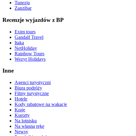
Tunezja
Zanzibar
Recenzje wyjazdów z BP
Exim tours
Gandalf Travel
Itaka
NetHoliday
Rainbow Tours
Wezyr Holidays
Inne
Agenci turystyczni
Biura podróży
Filmy turystyczne
Hotele
Kody rabatowe na wakacje
Kraje
Kurorty
Na lotnisku
Na własną rękę
Newsy