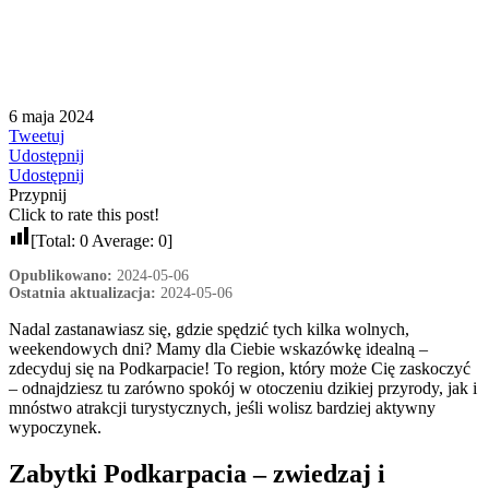
6 maja 2024
Tweetuj
Udostępnij
Udostępnij
Przypnij
Click to rate this post!
[Total:
0
Average:
0
]
Opublikowano:
2024-05-06
Ostatnia aktualizacja:
2024-05-06
Nadal zastanawiasz się, gdzie spędzić tych kilka wolnych,
weekendowych dni? Mamy dla Ciebie wskazówkę idealną –
zdecyduj się na Podkarpacie! To region, który może Cię zaskoczyć
– odnajdziesz tu zarówno spokój w otoczeniu dzikiej przyrody, jak i
mnóstwo atrakcji turystycznych, jeśli wolisz bardziej aktywny
wypoczynek.
Zabytki Podkarpacia – zwiedzaj i