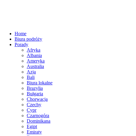
Home
Biura podróży
Porady
Afryka
Albania
Ameryka
Australia
Azja
Bali
Biura lokalne
Brazylia
Bułgaria
Chorwacja
Czechy
Cypr
Czarnogóra
Dominikana
Egipt
Emiraty