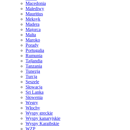
Macedonia
Malediwy
Mauritius
Meksyk
Madera
Majorca
Malta
Maroko
Porady
Portugalia
Rumunia
Tajlandia
Tanzania
Tunezja
Turcja
Seszele
Słowacja
Sri Lanka
Słowenia
Węgry
Włochy
Wyspy greckie
Wyspy kanaryjskie
Wyspy Karaibskie
WZP