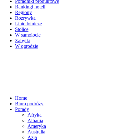
Poradniki produktowe
Rankingi hoteli
Regiony
Rozrywka
Linie lotnicze
Stolice
W samolocie
Zabytki
W ogrodzie
Home
Biura podróży
Porady
Afryka
Albania
Ameryka
Australia
Azja