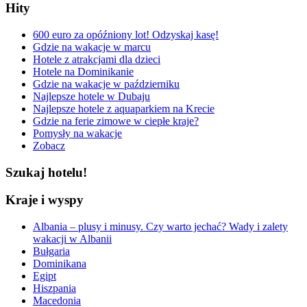
Hity
600 euro za opóźniony lot! Odzyskaj kasę!
Gdzie na wakacje w marcu
Hotele z atrakcjami dla dzieci
Hotele na Dominikanie
Gdzie na wakacje w październiku
Najlepsze hotele w Dubaju
Najlepsze hotele z aquaparkiem na Krecie
Gdzie na ferie zimowe w ciepłe kraje?
Pomysły na wakacje
Zobacz
Szukaj hotelu!
Kraje i wyspy
Albania – plusy i minusy. Czy warto jechać? Wady i zalety
wakacji w Albanii
Bułgaria
Dominikana
Egipt
Hiszpania
Macedonia