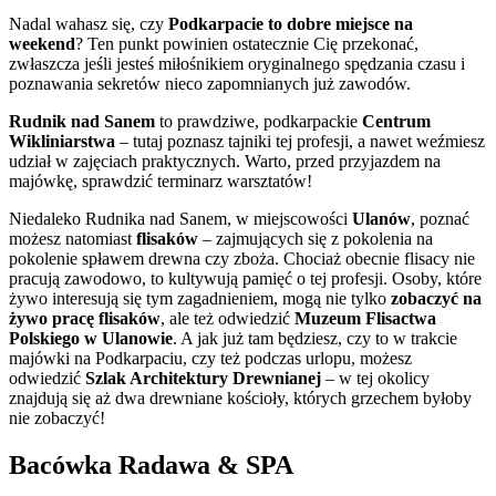
Nadal wahasz się, czy
Podkarpacie to dobre miejsce na
weekend
? Ten punkt powinien ostatecznie Cię przekonać,
zwłaszcza jeśli jesteś miłośnikiem oryginalnego spędzania czasu i
poznawania sekretów nieco zapomnianych już zawodów.
Rudnik nad Sanem
to prawdziwe, podkarpackie
Centrum
Wikliniarstwa
– tutaj poznasz tajniki tej profesji, a nawet weźmiesz
udział w zajęciach praktycznych. Warto, przed przyjazdem na
majówkę, sprawdzić terminarz warsztatów!
Niedaleko Rudnika nad Sanem, w miejscowości
Ulanów
, poznać
możesz natomiast
flisaków
– zajmujących się z pokolenia na
pokolenie spławem drewna czy zboża. Chociaż obecnie flisacy nie
pracują zawodowo, to kultywują pamięć o tej profesji. Osoby, które
żywo interesują się tym zagadnieniem, mogą nie tylko
zobaczyć na
żywo pracę flisaków
, ale też odwiedzić
Muzeum Flisactwa
Polskiego w Ulanowie
. A jak już tam będziesz, czy to w trakcie
majówki na Podkarpaciu, czy też podczas urlopu, możesz
odwiedzić
Szlak Architektury Drewnianej
– w tej okolicy
znajdują się aż dwa drewniane kościoły, których grzechem byłoby
nie zobaczyć!
Bacówka Radawa & SPA