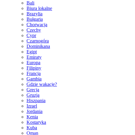
Bali
Biura lokalne
Brazylia
Bułgaria
Chorwacja
Czechy
Cypr
Czarnogóra
Dominikana
Egipt
Emiraty
Europa
Filipiny
Francja
Gambia
Gdzie wakacje?
Grecja
Gruzja
Hiszpania
Izrael
Jordania
Kenia
Kostaryka
Kuba
Oman