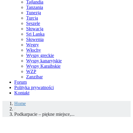
Tajlandia
Tanzania
Tunezja
Turcja
Seszele
Słowacja
Sri Lanka
Słowenia
Węgry
Włochy
Wyspy greckie
Wyspy kanaryjskie
Wyspy Karaibskie
WZP
Zanzibar
Forum
Polityka prywatności
Kontakt
Home
/
Podkarpacie – piękne miejsce,...