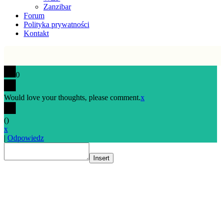
Zanzibar
Forum
Polityka prywatności
Kontakt
0
Would love your thoughts, please comment.
x
(
)
x
|
Odpowiedz
Insert