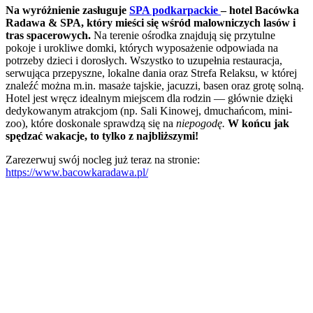
Na wyróżnienie zasługuje
SPA podkarpackie
– hotel Bacówka
Radawa & SPA, który mieści się wśród malowniczych lasów i
tras spacerowych.
Na terenie ośrodka znajdują się przytulne
pokoje i urokliwe domki, których wyposażenie odpowiada na
potrzeby dzieci i dorosłych. Wszystko to uzupełnia restauracja,
serwująca przepyszne, lokalne dania oraz Strefa Relaksu, w której
znaleźć można m.in. masaże tajskie, jacuzzi, basen oraz grotę solną.
Hotel jest wręcz idealnym miejscem dla rodzin — głównie dzięki
dedykowanym atrakcjom (np. Sali Kinowej, dmuchańcom, mini-
zoo), które doskonale sprawdzą się na
niepogodę.
W końcu jak
spędzać wakacje, to tylko z najbliższymi!
Zarezerwuj swój nocleg już teraz na stronie:
https://www.bacowkaradawa.pl/