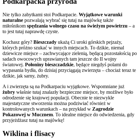
Podkarpacka przyroda
Nie tylko zabytkami stoi Podkarpacie.
Wyjątkowe warunki
naturalne
pozwalają wybrać się tutaj na majówkę także
miłośnikom
spędzania wolnego czasu na świeżym powietrzu
– a
to jest tutaj naprawdę czyste.
Kochasz góry?
Bieszczady
ukażą Ci uroki górskich pejzaży,
których próżno szukać w innych miejscach. To dzikie, niemal
dziewicze miejsce – zachwycające zielenią, będącą pozostałością po
sadach owocowych uprawianych tam jeszcze do II wojny
światowej.
Połoniny bieszczadzkie
, będące niegdyś polami do
wypasania bydła, do dzisiaj przyciągają zwierzęta – chociaż teraz te
dzikie, jak sarny, żubry.
A i zwierzęta są na Podkarpaciu wyjątkowe. Wspomniane już
żubry
właśnie tutaj znalazły bezpieczne miejsce, by możliwe było
odrodzenie się krajowej populacji. Obecnie te niezwykle
majestatyczne stworzenia można podziwiać również w
kontrolowanych warunkach – na przykład w
Zagrodzie
Pokazowej w Mucznem
. To idealne miejsce do odwiedzenia, gdy
przyjeżdżasz tutaj na majówkę!
Wiklina i flisacy