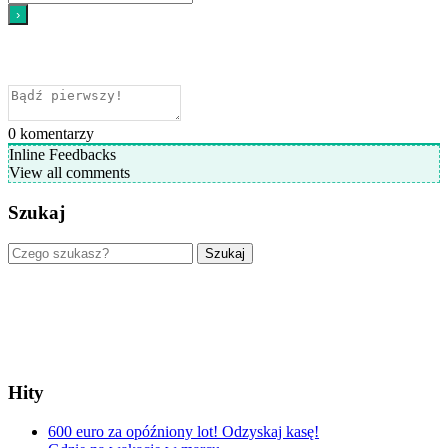
0
komentarzy
Inline Feedbacks
View all comments
Szukaj
Szukaj
Hity
600 euro za opóźniony lot! Odzyskaj kasę!