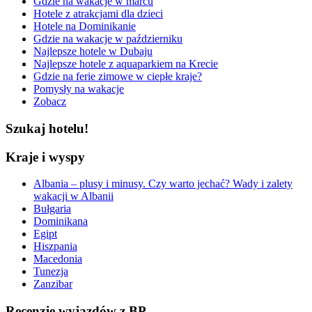
Gdzie na wakacje w marcu
Hotele z atrakcjami dla dzieci
Hotele na Dominikanie
Gdzie na wakacje w październiku
Najlepsze hotele w Dubaju
Najlepsze hotele z aquaparkiem na Krecie
Gdzie na ferie zimowe w ciepłe kraje?
Pomysły na wakacje
Zobacz
Szukaj hotelu!
Kraje i wyspy
Albania – plusy i minusy. Czy warto jechać? Wady i zalety
wakacji w Albanii
Bułgaria
Dominikana
Egipt
Hiszpania
Macedonia
Tunezja
Zanzibar
Recenzje wyjazdów z BP