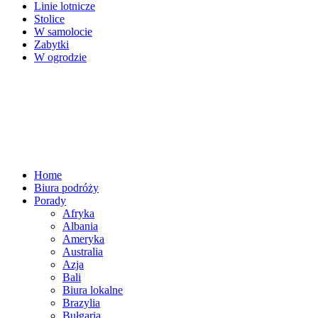
Linie lotnicze
Stolice
W samolocie
Zabytki
W ogrodzie
Home
Biura podróży
Porady
Afryka
Albania
Ameryka
Australia
Azja
Bali
Biura lokalne
Brazylia
Bułgaria