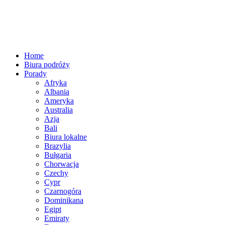
Home
Biura podróży
Porady
Afryka
Albania
Ameryka
Australia
Azja
Bali
Biura lokalne
Brazylia
Bułgaria
Chorwacja
Czechy
Cypr
Czarnogóra
Dominikana
Egipt
Emiraty