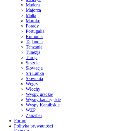
Madera
Majorca
Malta
Maroko
Porady
Portugalia
Rumunia
Tajlandia
Tanzania
Tunezja
Turcja
Seszele
Słowacja
Sri Lanka
Słowenia
Węgry
Włochy
Wyspy greckie
Wyspy kanaryjskie
Wyspy Karaibskie
WZP
Zanzibar
Forum
Polityka prywatności