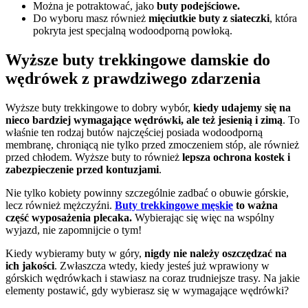
Można je potraktować, jako
buty podejściowe.
Do wyboru masz również
mięciutkie buty z siateczki
, która
pokryta jest specjalną wodoodporną powłoką.
Wyższe buty trekkingowe damskie do
wędrówek z prawdziwego zdarzenia
Wyższe buty trekkingowe to dobry wybór,
kiedy udajemy się na
nieco bardziej wymagające wędrówki, ale też jesienią i zimą
. To
właśnie ten rodzaj butów najczęściej posiada wodoodporną
membranę, chroniącą nie tylko przed zmoczeniem stóp, ale również
przed chłodem. Wyższe buty to również
lepsza ochrona kostek i
zabezpieczenie przed kontuzjami
.
Nie tylko kobiety powinny szczególnie zadbać o obuwie górskie,
lecz również mężczyźni.
Buty trekkingowe męskie
to ważna
część wyposażenia plecaka.
Wybierając się więc na wspólny
wyjazd, nie zapomnijcie o tym!
Kiedy wybieramy buty w góry,
nigdy nie należy oszczędzać na
ich jakości
. Zwłaszcza wtedy, kiedy jesteś już wprawiony w
górskich wędrówkach i stawiasz na coraz trudniejsze trasy. Na jakie
elementy postawić, gdy wybierasz się w wymagające wędrówki?