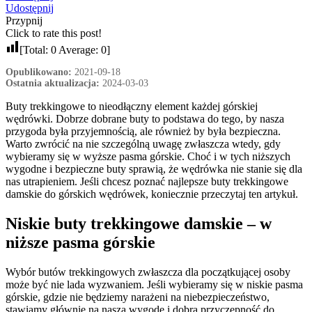
Udostępnij
Przypnij
Click to rate this post!
[Total:
0
Average:
0
]
Opublikowano:
2021-09-18
Ostatnia aktualizacja:
2024-03-03
Buty trekkingowe to nieodłączny element każdej górskiej
wędrówki. Dobrze dobrane buty to podstawa do tego, by nasza
przygoda była przyjemnością, ale również by była bezpieczna.
Warto zwrócić na nie szczególną uwagę zwłaszcza wtedy, gdy
wybieramy się w wyższe pasma górskie. Choć i w tych niższych
wygodne i bezpieczne buty sprawią, że wędrówka nie stanie się dla
nas utrapieniem. Jeśli chcesz poznać najlepsze buty trekkingowe
damskie do górskich wędrówek, koniecznie przeczytaj ten artykuł.
Niskie buty trekkingowe damskie – w
niższe pasma górskie
Wybór butów trekkingowych zwłaszcza dla początkującej osoby
może być nie lada wyzwaniem. Jeśli wybieramy się w niskie pasma
górskie, gdzie nie będziemy narażeni na niebezpieczeństwo,
stawiamy głównie na naszą wygodę i dobrą przyczepność do