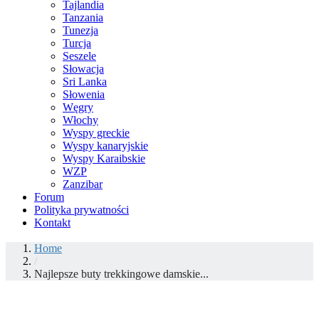
Tajlandia
Tanzania
Tunezja
Turcja
Seszele
Słowacja
Sri Lanka
Słowenia
Węgry
Włochy
Wyspy greckie
Wyspy kanaryjskie
Wyspy Karaibskie
WZP
Zanzibar
Forum
Polityka prywatności
Kontakt
Home
/
Najlepsze buty trekkingowe damskie...