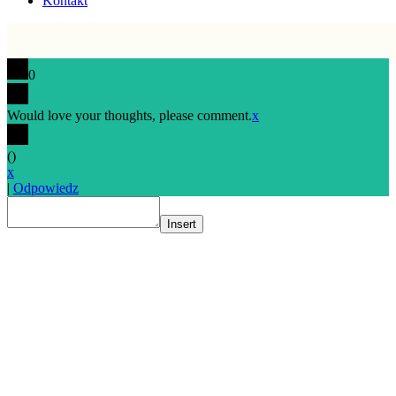
Kontakt
0
Would love your thoughts, please comment.
x
(
)
x
|
Odpowiedz
Insert