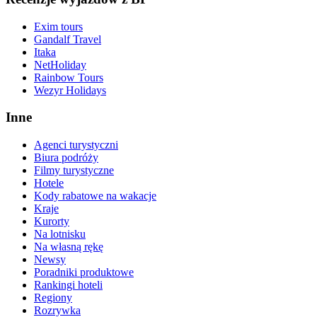
Exim tours
Gandalf Travel
Itaka
NetHoliday
Rainbow Tours
Wezyr Holidays
Inne
Agenci turystyczni
Biura podróży
Filmy turystyczne
Hotele
Kody rabatowe na wakacje
Kraje
Kurorty
Na lotnisku
Na własną rękę
Newsy
Poradniki produktowe
Rankingi hoteli
Regiony
Rozrywka