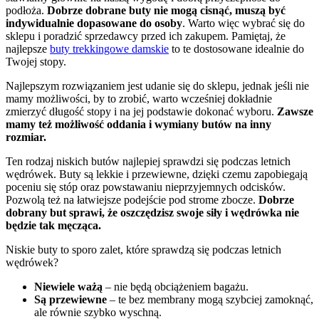
podłoża.
Dobrze dobrane buty nie mogą cisnąć, muszą być
indywidualnie dopasowane do osoby
. Warto więc wybrać się do
sklepu i poradzić sprzedawcy przed ich zakupem. Pamiętaj, że
najlepsze
buty trekkingowe damskie
to te dostosowane idealnie do
Twojej stopy.
Najlepszym rozwiązaniem jest udanie się do sklepu, jednak jeśli nie
mamy możliwości, by to zrobić, warto wcześniej dokładnie
zmierzyć długość stopy i na jej podstawie dokonać wyboru.
Zawsze
mamy też możliwość oddania i wymiany butów na inny
rozmiar.
Ten rodzaj niskich butów najlepiej sprawdzi się podczas letnich
wędrówek. Buty są lekkie i przewiewne, dzięki czemu zapobiegają
poceniu się stóp oraz powstawaniu nieprzyjemnych odcisków.
Pozwolą też na łatwiejsze podejście pod strome zbocze.
Dobrze
dobrany but sprawi, że oszczędzisz swoje siły i wędrówka nie
będzie tak męcząca.
Niskie buty to sporo zalet, które sprawdzą się podczas letnich
wędrówek?
Niewiele ważą
– nie będą obciążeniem bagażu.
Są przewiewne
– te bez membrany mogą szybciej zamoknąć,
ale równie szybko wyschną.