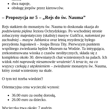
dwa napoje,
obsługę jeepów przez kierowców.
– Propozycja nr 5 – „Rejs do św. Nauma”
Rejs statkiem do monastyru św. Nauma to doskonała okazja
do
podziwiania piękna
Jeziora Ochrydzkiego. Po wschodniej stronie
zobaczymy majestatyczny (skalisty) masyw
Galičica, natomiast po
zachodniej – masyw Jablanica oraz
letnią rezydencję byłego
prezydenta Jugosławii – Josipa Broza Tity. Pierwszym punktem
wspólnego zwiedzania będzie Muzeum na Wodzie. Ta intrygująca,
zrekonstruowana wioska z czasów neolitycznych, składa się z
kompleksu około 30. drewnianych chat wzniesionych na palach. Ich
widok
robi naprawdę niesamowite wrażenie! A teraz to, na co
wszyscy czekają z utęsknieniem – zwiedzanie
monastyru św. Nauma,
który został wzniesiony na skale.
O tym też trzeba wiedzieć!
Orientacyjna cena wycieczki wynosi:
36.00 euro za osobę dorosłą,
26.00 euro za dziecko.
Wycieczka trwa około: 7 godzin.