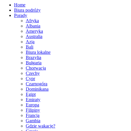
Home
Biura podróży
Porady
Afryka
Albania
Ameryka
Australia
Azja
Bali
Biura lokalne
Brazylia
Bułgaria
Chorwacja
Czechy
Cypr
Czarnogóra
Dominikana
Egipt
Emiraty
Europa
Filipiny
Francja
Gambia
Gdzie wakacje?