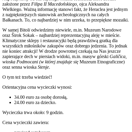
założone przez
Filipa II Macedońskiego,
ojca Aleksandra
Wielkiego. Ważną informację stanowi fakt, że Heraclea jest jednym
z najpiękniejszych stanowisk archeologicznych na całych
Bałkanach. To, co najbardziej w nim urzeka, to przepiękne mozaiki.
W samej Bitol
i
odwiedzimy niewiele, m.in. Muzeum Narodowe
oraz Širok Sokak – najbardziej reprezentacyjną aleję w mieście.
Klimatyczne sklepy i restauracyjki będą prawdziwą gratką dla
wszystkich miłośników zakupów oraz dobrego jedzenia. To jednak
nie koniec atrakcji! W drodze powrotnej czekają na Nas jeszcze
zapierające dech w piersiach widoki, m.in. masyw górski
Galičica,
wioska Podmocani (w której znajduje się
Muzeum Etnograficzne)
oraz senna wioska
Stenje
.
O tym też trzeba wiedzieć!
Orientacyjna cena wycieczki wynosi:
34.00 euro za osobę dorosłą,
24.00 euro za dziecko.
Wycieczka trwa około: 9 godzin.
Cena wycieczki zawiera: