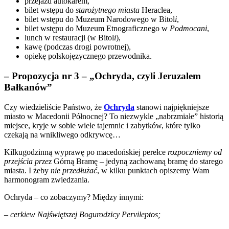
przejazd autokarem,
bilet wstępu do
starożytnego miasta
Heraclea,
bilet wstępu do Muzeum Narodowego w Bitol
i
,
bilet wstępu do Muzeum Etnograficznego w
Podmocani
,
lunch w restauracji (w Bitol
i
),
kawę (podczas drogi powrotnej),
opiekę polskojęzycznego przewodnika.
– Propozycja nr 3 – „Ochryda, czyli Jeruzalem
Bałkanów”
Czy wiedzieliście Państwo, że
Ochryda
stanowi najpiękniejsze
miasto w Macedonii Północnej? To niezwykle „nabrzmiałe” historią
miejsce, kryje w sobie wiele tajemnic i zabytków, które tylko
czekają na wnikliwego odkrywcę…
Kilkugodzinną wyprawę po macedońskiej perełce
rozpoczniemy od
przejścia przez
Górną Bramę – jedyną zachowaną bramę do starego
miasta. I żeby
nie przedłużać
, w kilku punktach opiszemy Wam
harmonogram zwiedzania.
Ochryda – co zobaczymy? Między innymi:
–
cerkiew Najświętszej Bogurodzicy Pervileptos;