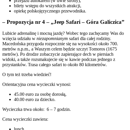
przejazd autokarem (w dwie strony),
bilety wstępu do wszystkich atrakcji,
opiekę polskojęzycznego przewodnika.
– Propozycja nr 4 – „Jeep Safari – Góra Galiczica”
Lubicie adrenalinę i mocną jazdę? Wobec tego zachęcamy Was do
wzięcia udziału w
niezapomnianym
safari dla całej rodziny.
Macedońska przygoda rozpocznie się na wysokości około 700.
metrów n.p.m., a Waszym celem będzie szczyt Tomoros (1675
metrów). Po drodze zobaczycie zapierające dech w piersiach
widoki, a także rozsmakujecie się w kawie podczas jednego z
przystanków. Trasa całego safari to około 80 kilometrów.
O tym też trzeba wiedzieć!
Orientacyjna cena wycieczki wynosi:
45.00 euro za osobę dorosłą,
40.00 euro za dziecko.
Wycieczka trwa około: 6 – 7 godzin.
Cena wycieczki zawiera:
lunch,