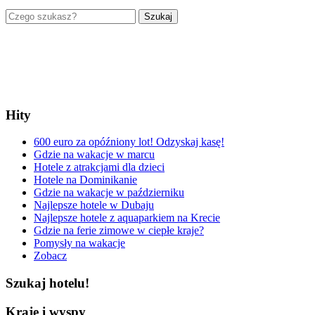
Szukaj
Hity
600 euro za opóźniony lot! Odzyskaj kasę!
Gdzie na wakacje w marcu
Hotele z atrakcjami dla dzieci
Hotele na Dominikanie
Gdzie na wakacje w październiku
Najlepsze hotele w Dubaju
Najlepsze hotele z aquaparkiem na Krecie
Gdzie na ferie zimowe w ciepłe kraje?
Pomysły na wakacje
Zobacz
Szukaj hotelu!
Kraje i wyspy