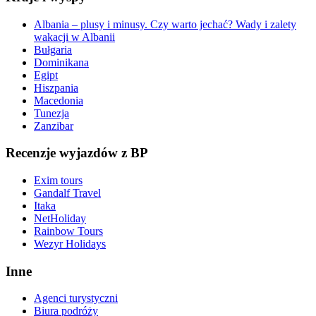
Albania – plusy i minusy. Czy warto jechać? Wady i zalety
wakacji w Albanii
Bułgaria
Dominikana
Egipt
Hiszpania
Macedonia
Tunezja
Zanzibar
Recenzje wyjazdów z BP
Exim tours
Gandalf Travel
Itaka
NetHoliday
Rainbow Tours
Wezyr Holidays
Inne
Agenci turystyczni
Biura podróży