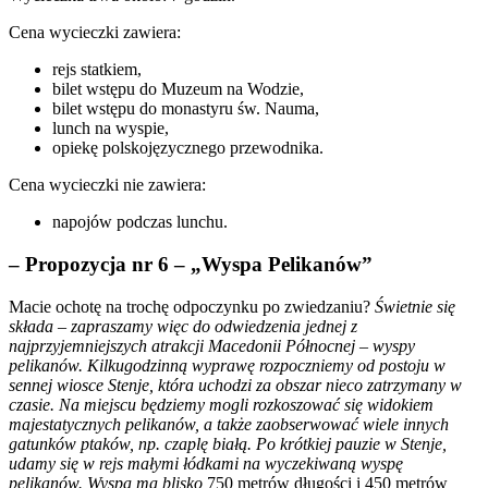
Cena wycieczki zawiera:
rejs statkiem,
bilet wstępu do Muzeum na Wodzie,
bilet wstępu do monastyru św. Nauma,
lunch na wyspie,
opiekę polskojęzycznego przewodnika.
Cena wycieczki nie zawiera:
napojów podczas lunchu.
– Propozycja nr 6 – „Wyspa Pelikanów”
Macie ochotę na trochę odpoczynku po zwiedzaniu?
Świetnie się
składa – zapraszamy więc do odwiedzenia jednej z
najprzyjemniejszych atrakcji Macedonii Północnej – wyspy
pelikanów. Kilkugodzinną wyprawę rozpoczniemy od postoju w
sennej wiosce Stenje, która uchodzi za obszar nieco zatrzymany w
czasie. Na miejscu będziemy mogli rozkoszować się widokiem
majestatycznych pelikanów, a także zaobserwować wiele innych
gatunków ptaków, np. czaplę białą. Po krótkiej pauzie w Stenje,
udamy się w rejs małymi łódkami na wyczekiwaną wyspę
pelikanów. Wyspa ma blisko
750 metrów długości i 450 metrów