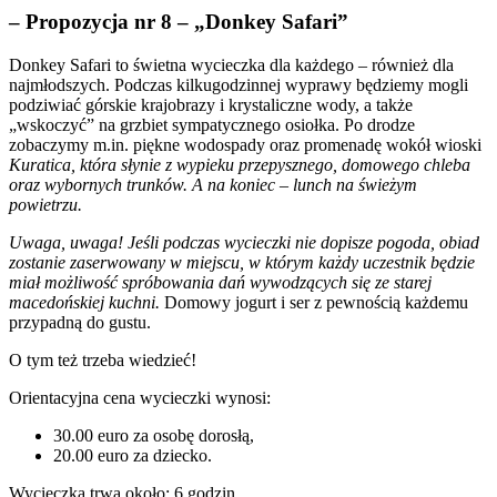
– Propozycja nr 8 – „Donkey Safari”
Donkey Safari to świetna wycieczka dla każdego – również dla
najmłodszych. Podczas kilkugodzinnej wyprawy będziemy mogli
podziwiać górskie krajobrazy i krystaliczne wody, a także
„wskoczyć” na grzbiet sympatycznego osiołka. Po drodze
zobaczymy m.in. piękne wodospady oraz promenadę wokół wioski
Kuratica, która słynie z wypieku przepysznego, domowego chleba
oraz wybornych trunków. A na koniec – lunch na świeżym
powietrzu.
Uwaga, uwaga! Jeśli podczas wycieczki nie dopisze pogoda, obiad
zostanie zaserwowany w miejscu, w którym każdy uczestnik będzie
miał możliwość spróbowania dań wywodzących się ze starej
macedońskiej kuchni.
Domowy jogurt i ser z pewnością każdemu
przypadną do gustu.
O tym też trzeba wiedzieć!
Orientacyjna cena wycieczki wynosi:
30.00 euro za osobę dorosłą,
20.00 euro za dziecko.
Wycieczka trwa około: 6 godzin.