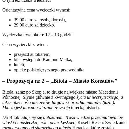
O tym też trzeba wiedzieć!
Orientacyjna cena wycieczki wynosi:
39.00 euro za osobę dorosłą,
29.00 euro za dziecko.
Wycieczka trwa około: 12 – 13 godzin.
Cena wycieczki zawiera:
przejazd autokarem,
bilet wstępu do Kanionu Matka,
lunch,
opiekę polskojęzycznego przewodnika.
– Propozycja nr 2 – „Bitola – Miasto Konsulów”
Bitola, zaraz po Skopje, to drugie największe miasto Macedonii
Północnej. Słynie głównie z kwitnącego
życia uniwersyteckiego, a
także obecności meczetów, targowisk oraz hammanów (łaźni).
Miasto jest mocno związane ze swoją
turecką historią.
Do
Bitol
i udajemy się autokarem. Trasa wiedzie przez malownicze
wioski i miasteczka, m.in. przez Leskoec,
Kosel i Resen. Zwiedzanie
rozpoczynamy od starożytnego miasta
Heraclea, które zostało