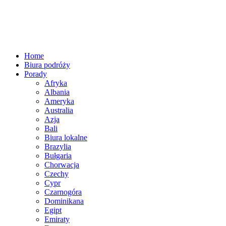
Home
Biura podróży
Porady
Afryka
Albania
Ameryka
Australia
Azja
Bali
Biura lokalne
Brazylia
Bułgaria
Chorwacja
Czechy
Cypr
Czarnogóra
Dominikana
Egipt
Emiraty