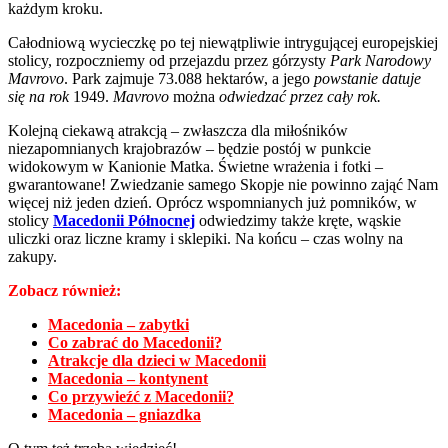
każdym kroku.
Całodniową wycieczkę po tej niewątpliwie intrygującej europejskiej
stolicy, rozpoczniemy od przejazdu przez górzysty
Park Narodowy
Mavrovo
. Park zajmuje 73.088 hektarów, a jego
powstanie datuje
się na rok
1949.
Mavrovo
można
odwiedzać przez cały rok.
Kolejną ciekawą atrakcją – zwłaszcza dla miłośników
niezapomnianych krajobrazów – będzie postój w punkcie
widokowym w Kanionie Matka. Świetne wrażenia i fotki –
gwarantowane! Zwiedzanie samego Skopje nie powinno zająć Nam
więcej niż jeden dzień. Oprócz wspomnianych już pomników, w
stolicy
Macedonii Północnej
odwiedzimy także kręte, wąskie
uliczki oraz liczne kramy i sklepiki. Na końcu – czas wolny na
zakupy.
Zobacz również:
Macedonia – zabytki
Co zabrać do Macedonii?
Atrakcje dla dzieci w Macedonii
Macedonia – kontynent
Co przywieźć z Macedonii?
Macedonia – gniazdka