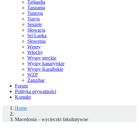
Tajlandia
Tanzania
Tunezja
Turcja
Seszele
Słowacja
Sri Lanka
Słowenia
Węgry
Włochy
Wyspy greckie
Wyspy kanaryjskie
Wyspy Karaibskie
WZP
Zanzibar
Forum
Polityka prywatności
Kontakt
Home
/
Macedonia – wycieczki fakultatywne