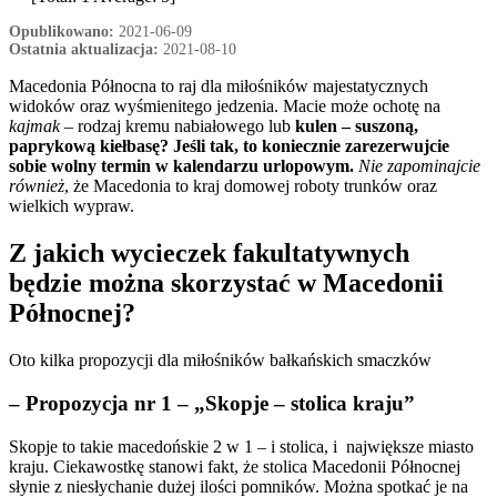
Opublikowano:
2021-06-09
Ostatnia aktualizacja:
2021-08-10
Macedonia Północna to raj dla miłośników majestatycznych
widoków oraz wyśmienitego jedzenia. Macie może ochotę na
kajmak –
rodzaj kremu nabiałowego lub
kulen – suszoną,
paprykową kiełbasę? Jeśli tak, to koniecznie zarezerwujcie
sobie wolny termin w kalendarzu urlopowym.
Nie zapominajcie
również
, że Macedonia to kraj domowej roboty trunków oraz
wielkich wypraw.
Z jakich wycieczek fakultatywnych
będzie można skorzystać w Macedonii
Północnej?
Oto kilka propozycji dla miłośników bałkańskich smaczków
– Propozycja nr 1 – „Skopje – stolica kraju”
Skopje to takie macedońskie 2 w 1 – i stolica, i największe miasto
kraju. Ciekawostkę stanowi fakt, że stolica Macedonii Północnej
słynie z niesłychanie dużej ilości pomników. Można spotkać je na