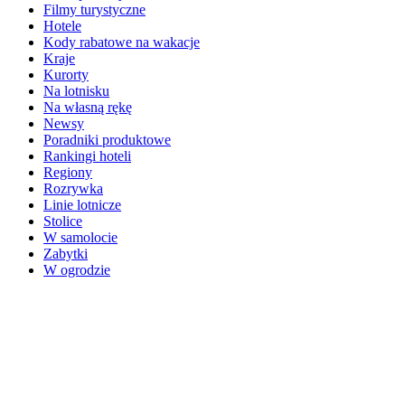
Filmy turystyczne
Hotele
Kody rabatowe na wakacje
Kraje
Kurorty
Na lotnisku
Na własną rękę
Newsy
Poradniki produktowe
Rankingi hoteli
Regiony
Rozrywka
Linie lotnicze
Stolice
W samolocie
Zabytki
W ogrodzie