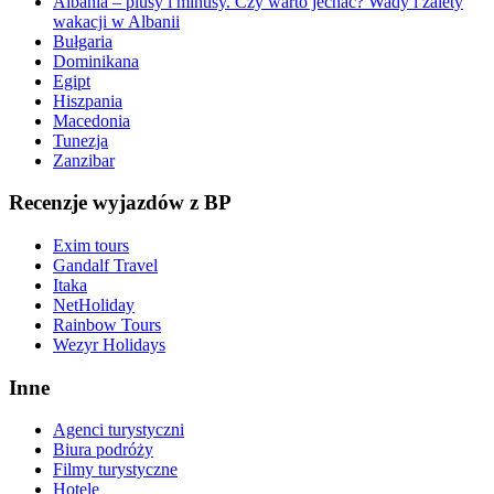
Albania – plusy i minusy. Czy warto jechać? Wady i zalety
wakacji w Albanii
Bułgaria
Dominikana
Egipt
Hiszpania
Macedonia
Tunezja
Zanzibar
Recenzje wyjazdów z BP
Exim tours
Gandalf Travel
Itaka
NetHoliday
Rainbow Tours
Wezyr Holidays
Inne
Agenci turystyczni
Biura podróży
Filmy turystyczne
Hotele