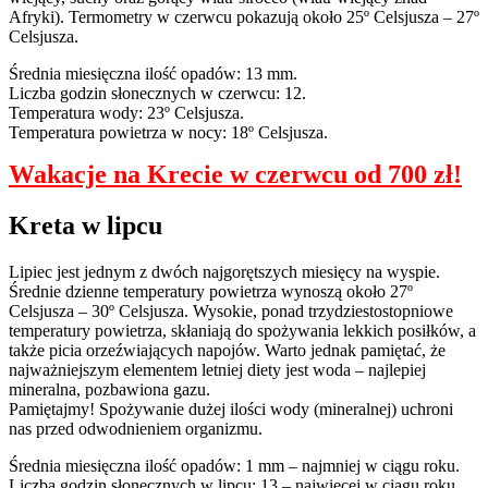
Afryki). Termometry w czerwcu pokazują około 25º Celsjusza – 27º
Celsjusza.
Średnia miesięczna ilość opadów: 13 mm.
Liczba godzin słonecznych w czerwcu: 12.
Temperatura wody: 23º Celsjusza.
Temperatura powietrza w nocy: 18º Celsjusza.
Wakacje na Krecie w czerwcu od 700 zł!
Kreta w lipcu
Lipiec jest jednym z dwóch najgorętszych miesięcy na wyspie.
Średnie dzienne temperatury powietrza wynoszą około 27º
Celsjusza – 30º Celsjusza. Wysokie, ponad trzydziestostopniowe
temperatury powietrza, skłaniają do spożywania lekkich posiłków, a
także picia orzeźwiających napojów. Warto jednak pamiętać, że
najważniejszym elementem letniej diety jest woda – najlepiej
mineralna, pozbawiona gazu.
Pamiętajmy! Spożywanie dużej ilości wody (mineralnej) uchroni
nas przed odwodnieniem organizmu.
Średnia miesięczna ilość opadów: 1 mm – najmniej w ciągu roku.
Liczba godzin słonecznych w lipcu: 13 – najwięcej w ciągu roku.