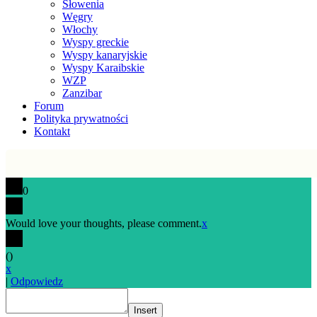
Słowenia
Węgry
Włochy
Wyspy greckie
Wyspy kanaryjskie
Wyspy Karaibskie
WZP
Zanzibar
Forum
Polityka prywatności
Kontakt
0
Would love your thoughts, please comment.
x
(
)
x
|
Odpowiedz
Insert