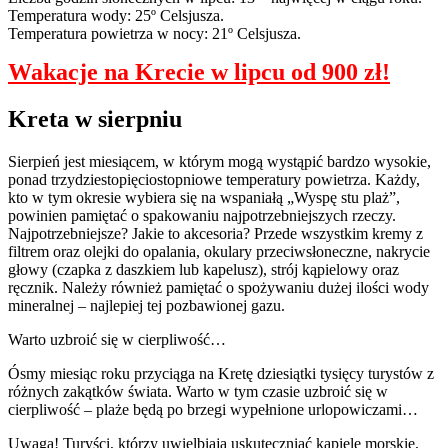
Temperatura wody: 25º Celsjusza.
Temperatura powietrza w nocy: 21º Celsjusza.
Wakacje na Krecie w lipcu od 900 zł!
Kreta w sierpniu
Sierpień jest miesiącem, w którym mogą wystąpić bardzo wysokie,
ponad trzydziestopięciostopniowe temperatury powietrza. Każdy,
kto w tym okresie wybiera się na wspaniałą „Wyspę stu plaż”,
powinien pamiętać o spakowaniu najpotrzebniejszych rzeczy.
Najpotrzebniejsze? Jakie to akcesoria? Przede wszystkim kremy z
filtrem oraz olejki do opalania, okulary przeciwsłoneczne, nakrycie
głowy (czapka z daszkiem lub kapelusz), strój kąpielowy oraz
ręcznik. Należy również pamiętać o spożywaniu dużej ilości wody
mineralnej – najlepiej tej pozbawionej gazu.
Warto uzbroić się w cierpliwość…
Ósmy miesiąc roku przyciąga na Kretę dziesiątki tysięcy turystów z
różnych zakątków świata. Warto w tym czasie uzbroić się w
cierpliwość – plaże będą po brzegi wypełnione urlopowiczami…
Uwaga! Turyści, którzy uwielbiają uskuteczniać kąpiele morskie,