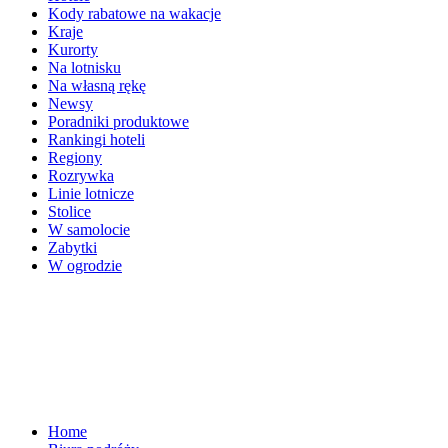
Kody rabatowe na wakacje
Kraje
Kurorty
Na lotnisku
Na własną rękę
Newsy
Poradniki produktowe
Rankingi hoteli
Regiony
Rozrywka
Linie lotnicze
Stolice
W samolocie
Zabytki
W ogrodzie
Home