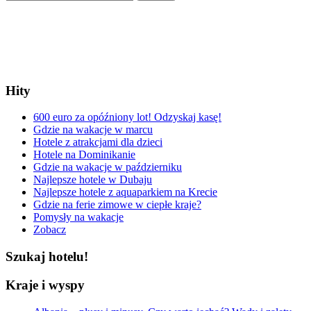
Hity
600 euro za opóźniony lot! Odzyskaj kasę!
Gdzie na wakacje w marcu
Hotele z atrakcjami dla dzieci
Hotele na Dominikanie
Gdzie na wakacje w październiku
Najlepsze hotele w Dubaju
Najlepsze hotele z aquaparkiem na Krecie
Gdzie na ferie zimowe w ciepłe kraje?
Pomysły na wakacje
Zobacz
Szukaj hotelu!
Kraje i wyspy