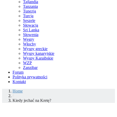
Tajlandia
Tanzania
Tunezja
Turcja
Seszele
Słowacja
Sri Lanka
Słowenia
Węgry
Włochy
Wyspy greckie
Wyspy kanaryjskie
Wyspy Karaibskie
WZP
Zanzibar
Forum
Polityka prywatności
Kontakt
Home
/
Kiedy jechać na Kretę?