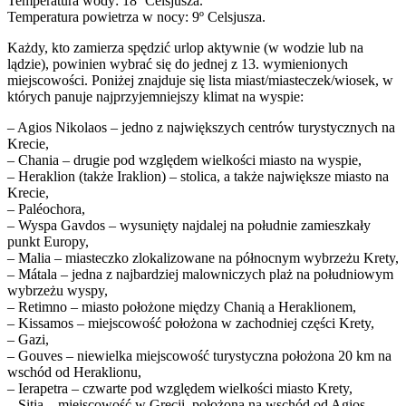
Temperatura wody: 18º Celsjusza.
Temperatura powietrza w nocy: 9º Celsjusza.
Każdy, kto zamierza spędzić urlop aktywnie (w wodzie lub na
lądzie), powinien wybrać się do jednej z 13. wymienionych
miejscowości. Poniżej znajduje się lista miast/miasteczek/wiosek, w
których panuje najprzyjemniejszy klimat na wyspie:
– Agios Nikolaos – jedno z największych centrów turystycznych na
Krecie,
– Chania – drugie pod względem wielkości miasto na wyspie,
– Heraklion (także Iraklion) – stolica, a także największe miasto na
Krecie,
– Paléochora,
– Wyspa Gavdos – wysunięty najdalej na południe zamieszkały
punkt Europy,
– Malia – miasteczko zlokalizowane na północnym wybrzeżu Krety,
– Mátala – jedna z najbardziej malowniczych plaż na południowym
wybrzeżu wyspy,
– Retimno – miasto położone między Chanią a Heraklionem,
– Kissamos – miejscowość położona w zachodniej części Krety,
– Gazi,
– Gouves – niewielka miejscowość turystyczna położona 20 km na
wschód od Heraklionu,
– Ierapetra – czwarte pod względem wielkości miasto Krety,
– Sitia – miejscowość w Grecji, położona na wschód od Agios