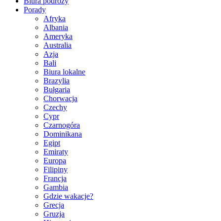
Biura podróży
Porady
Afryka
Albania
Ameryka
Australia
Azja
Bali
Biura lokalne
Brazylia
Bułgaria
Chorwacja
Czechy
Cypr
Czarnogóra
Dominikana
Egipt
Emiraty
Europa
Filipiny
Francja
Gambia
Gdzie wakacje?
Grecja
Gruzja