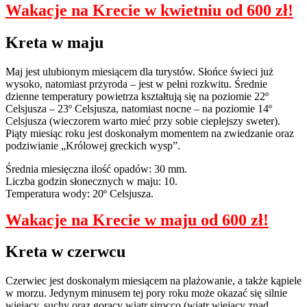
Wakacje na Krecie w kwietniu od 600 zł!
Kreta w maju
Maj jest ulubionym miesiącem dla turystów. Słońce świeci już
wysoko, natomiast przyroda – jest w pełni rozkwitu. Średnie
dzienne temperatury powietrza kształtują się na poziomie 22º
Celsjusza – 23º Celsjusza, natomiast nocne – na poziomie 14º
Celsjusza (wieczorem warto mieć przy sobie cieplejszy sweter).
Piąty miesiąc roku jest doskonałym momentem na zwiedzanie oraz
podziwianie „Królowej greckich wysp”.
Średnia miesięczna ilość opadów: 30 mm.
Liczba godzin słonecznych w maju: 10.
Temperatura wody: 20º Celsjusza.
Wakacje na Krecie w maju od 600 zł!
Kreta w czerwcu
Czerwiec jest doskonałym miesiącem na plażowanie, a także kąpiele
w morzu. Jedynym minusem tej pory roku może okazać się silnie
wiejący, suchy oraz gorący wiatr sirocco (wiatr wiejący znad