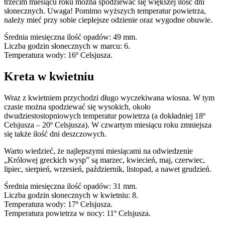
trzecim miesiącu roku można spodziewać się większej ilość dni
słonecznych. Uwaga! Pomimo wyższych temperatur powietrza,
należy mieć przy sobie cieplejsze odzienie oraz wygodne obuwie.
Średnia miesięczna ilość opadów: 49 mm.
Liczba godzin słonecznych w marcu: 6.
Temperatura wody: 16º Celsjusza.
Kreta w kwietniu
Wraz z kwietniem przychodzi długo wyczekiwana wiosna. W tym
czasie można spodziewać się wysokich, około
dwudziestostopniowych temperatur powietrza (a dokładniej 18º
Celsjusza – 20º Celsjusza). W czwartym miesiącu roku zmniejsza
się także ilość dni deszczowych.
Warto wiedzieć, że najlepszymi miesiącami na odwiedzenie
„Królowej greckich wysp” są marzec, kwiecień, maj, czerwiec,
lipiec, sierpień, wrzesień, październik, listopad, a nawet grudzień.
Średnia miesięczna ilość opadów: 31 mm.
Liczba godzin słonecznych w kwietniu: 8.
Temperatura wody: 17º Celsjusza.
Temperatura powietrza w nocy: 11º Celsjusza.