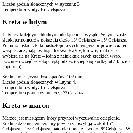
Liczba godzin słonecznych w styczniu: 3.
Temperatura wody: 16º Celsjusza.
Kreta w lutym
Luty jest kolejnym chłodnym miesiącem na wyspie. W tym czasie
słupki termometrów pokazują około 13º Celsjusza – 15º Celsjusza.
Pomimo niskich, kilkunastostopniowych temperatur powietrza, na
wyspie zaczynają kwitnąć drzewa. Każdy, kto w tym okresie
wybiera się na Kretę – jedną z najpiękniejszych greckich wysp,
powinien wziąć ze sobą ciepłą odzież (ocieplaną kurtkę lub/i bluzę z
kapturem).
Średnia miesięczna ilość opadów: 102 mm.
Liczba godzin słonecznych w lutym: 4.
Temperatura wody: 15º Celsjusza.
Temperatura powietrza w nocy: 7º Celsjusza.
Kreta w marcu
Marzec jest miesiącem, który przynosi wyczuwalne ocieplenie.
Średnie dzienne temperatury powietrza oscylują wokół 15º
Celsjusza – 16º Celsjusza, natomiast nocne – wokół 8º Celsjusza. W