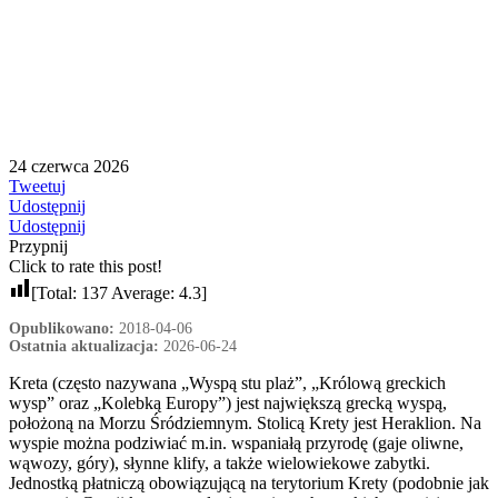
24 czerwca 2026
Tweetuj
Udostępnij
Udostępnij
Przypnij
Click to rate this post!
[Total:
137
Average:
4.3
]
Opublikowano:
2018-04-06
Ostatnia aktualizacja:
2026-06-24
Kreta (często nazywana „Wyspą stu plaż”, „Królową greckich
wysp” oraz „Kolebką Europy”) jest największą grecką wyspą,
położoną na Morzu Śródziemnym. Stolicą Krety jest Heraklion. Na
wyspie można podziwiać m.in. wspaniałą przyrodę (gaje oliwne,
wąwozy, góry), słynne klify, a także wielowiekowe zabytki.
Jednostką płatniczą obowiązującą na terytorium Krety (podobnie jak