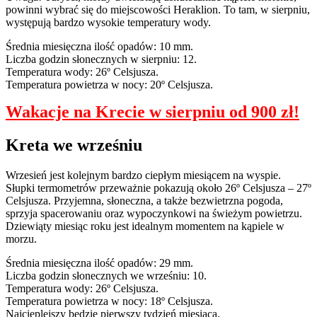
powinni wybrać się do miejscowości Heraklion. To tam, w sierpniu,
występują bardzo wysokie temperatury wody.
Średnia miesięczna ilość opadów: 10 mm.
Liczba godzin słonecznych w sierpniu: 12.
Temperatura wody: 26º Celsjusza.
Temperatura powietrza w nocy: 20º Celsjusza.
Wakacje na Krecie w sierpniu od 900 zł!
Kreta we wrześniu
Wrzesień jest kolejnym bardzo ciepłym miesiącem na wyspie.
Słupki termometrów przeważnie pokazują około 26º Celsjusza – 27º
Celsjusza. Przyjemna, słoneczna, a także bezwietrzna pogoda,
sprzyja spacerowaniu oraz wypoczynkowi na świeżym powietrzu.
Dziewiąty miesiąc roku jest idealnym momentem na kąpiele w
morzu.
Średnia miesięczna ilość opadów: 29 mm.
Liczba godzin słonecznych we wrześniu: 10.
Temperatura wody: 26º Celsjusza.
Temperatura powietrza w nocy: 18º Celsjusza.
Najcieplejszy będzie pierwszy tydzień miesiąca.