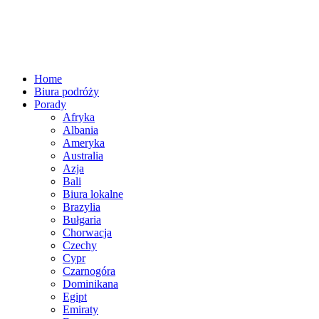
Home
Biura podróży
Porady
Afryka
Albania
Ameryka
Australia
Azja
Bali
Biura lokalne
Brazylia
Bułgaria
Chorwacja
Czechy
Cypr
Czarnogóra
Dominikana
Egipt
Emiraty