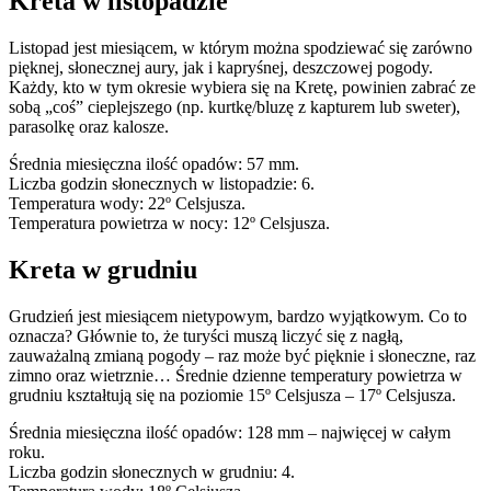
Kreta w listopadzie
Listopad jest miesiącem, w którym można spodziewać się zarówno
pięknej, słonecznej aury, jak i kapryśnej, deszczowej pogody.
Każdy, kto w tym okresie wybiera się na Kretę, powinien zabrać ze
sobą „coś” cieplejszego (np. kurtkę/bluzę z kapturem lub sweter),
parasolkę oraz kalosze.
Średnia miesięczna ilość opadów: 57 mm.
Liczba godzin słonecznych w listopadzie: 6.
Temperatura wody: 22º Celsjusza.
Temperatura powietrza w nocy: 12º Celsjusza.
Kreta w grudniu
Grudzień jest miesiącem nietypowym, bardzo wyjątkowym. Co to
oznacza? Głównie to, że turyści muszą liczyć się z nagłą,
zauważalną zmianą pogody – raz może być pięknie i słoneczne, raz
zimno oraz wietrznie… Średnie dzienne temperatury powietrza w
grudniu kształtują się na poziomie 15º Celsjusza – 17º Celsjusza.
Średnia miesięczna ilość opadów: 128 mm – najwięcej w całym
roku.
Liczba godzin słonecznych w grudniu: 4.