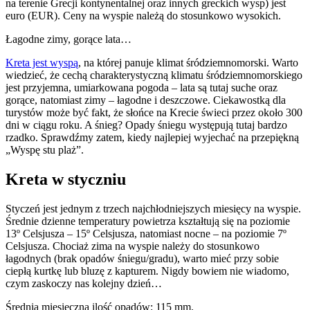
na terenie Grecji kontynentalnej oraz innych greckich wysp) jest
euro (EUR). Ceny na wyspie należą do stosunkowo wysokich.
Łagodne zimy, gorące lata…
Kreta jest wyspą
, na której panuje klimat śródziemnomorski. Warto
wiedzieć, że cechą charakterystyczną klimatu śródziemnomorskiego
jest przyjemna, umiarkowana pogoda – lata są tutaj suche oraz
gorące, natomiast zimy – łagodne i deszczowe. Ciekawostką dla
turystów może być fakt, że słońce na Krecie świeci przez około 300
dni w ciągu roku. A śnieg? Opady śniegu występują tutaj bardzo
rzadko. Sprawdźmy zatem, kiedy najlepiej wyjechać na przepiękną
„Wyspę stu plaż”.
Kreta w styczniu
Styczeń jest jednym z trzech najchłodniejszych miesięcy na wyspie.
Średnie dzienne temperatury powietrza kształtują się na poziomie
13º Celsjusza – 15º Celsjusza, natomiast nocne – na poziomie 7º
Celsjusza. Chociaż zima na wyspie należy do stosunkowo
łagodnych (brak opadów śniegu/gradu), warto mieć przy sobie
ciepłą kurtkę lub bluzę z kapturem. Nigdy bowiem nie wiadomo,
czym zaskoczy nas kolejny dzień…
Średnia miesięczna ilość opadów: 115 mm.