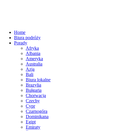
Home
Biura podróży
Porady
Afryka
Albania
Ameryka
Australia
Azja
Bali
Biura lokalne
Brazylia
Bułgaria
Chorwacja
Czechy
Cypr
Czarnogóra
Dominikana
Egipt
Emiraty