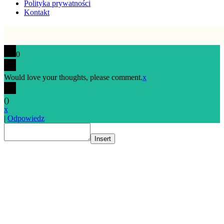
Polityka prywatności
Kontakt
0
Would love your thoughts, please comment.
x
(
)
x
|
Odpowiedz
Insert