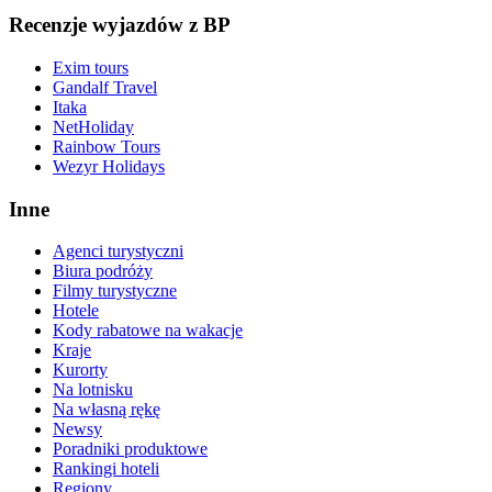
Recenzje wyjazdów z BP
Exim tours
Gandalf Travel
Itaka
NetHoliday
Rainbow Tours
Wezyr Holidays
Inne
Agenci turystyczni
Biura podróży
Filmy turystyczne
Hotele
Kody rabatowe na wakacje
Kraje
Kurorty
Na lotnisku
Na własną rękę
Newsy
Poradniki produktowe
Rankingi hoteli
Regiony