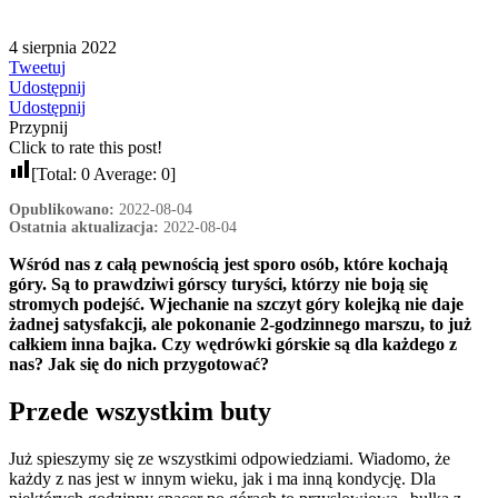
4 sierpnia 2022
Tweetuj
Udostępnij
Udostępnij
Przypnij
Click to rate this post!
[Total:
0
Average:
0
]
Opublikowano:
2022-08-04
Ostatnia aktualizacja:
2022-08-04
Wśród nas z całą pewnością jest sporo osób, które kochają
góry. Są to prawdziwi górscy turyści, którzy nie boją się
stromych podejść. Wjechanie na szczyt góry kolejką nie daje
żadnej satysfakcji, ale pokonanie 2-godzinnego marszu, to już
całkiem inna bajka. Czy wędrówki górskie są dla każdego z
nas? Jak się do nich przygotować?
Przede wszystkim buty
Już spieszymy się ze wszystkimi odpowiedziami. Wiadomo, że
każdy z nas jest w innym wieku, jak i ma inną kondycję. Dla