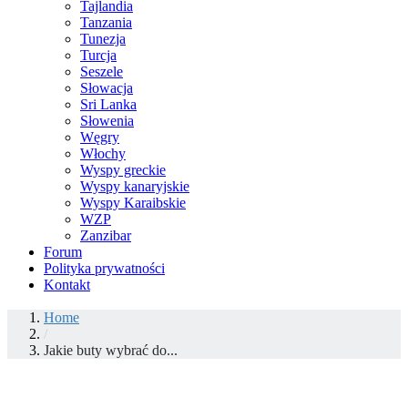
Tajlandia
Tanzania
Tunezja
Turcja
Seszele
Słowacja
Sri Lanka
Słowenia
Węgry
Włochy
Wyspy greckie
Wyspy kanaryjskie
Wyspy Karaibskie
WZP
Zanzibar
Forum
Polityka prywatności
Kontakt
Home
/
Jakie buty wybrać do...