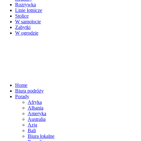
Rozrywka
Linie lotnicze
Stolice
W samolocie
Zabytki
W ogrodzie
Home
Biura podróży
Porady
Afryka
Albania
Ameryka
Australia
Azja
Bali
Biura lokalne