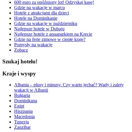
600 euro za opóźniony lot! Odzyskaj kasę!
Gdzie na wakacje w marcu
Hotele z atrakcjami dla dzieci
Hotele na Dominikanie
Gdzie na wakacje w październiku
Najlepsze hotele w Dubaju
Najlepsze hotele z aquaparkiem na Krecie
Gdzie na ferie zimowe w ciepłe kraje?
Pomysły na wakacje
Zobacz
Szukaj hotelu!
Kraje i wyspy
Albania – plusy i minusy. Czy warto jechać? Wady i zalety
wakacji w Albanii
Bułgaria
Dominikana
Egipt
Hiszpania
Macedonia
Tunezja
Zanzibar