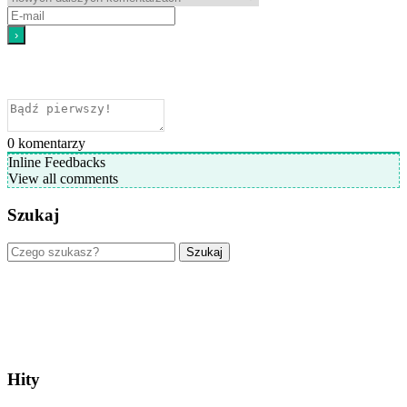
0
komentarzy
Inline Feedbacks
View all comments
Szukaj
Szukaj
Hity