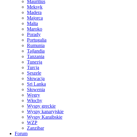
Mauritius
Meksyk
Madera
Majorca
Malta
Maroko
Porady
Portugalia
Rumunia
Tajlandia
Tanzania
Tunezja
Turcja
Seszele
Słowacja
Sri Lanka
Słowenia
Węgry
Włochy
Wyspy greckie
Wyspy kanaryjskie
Wyspy Karaibskie
WZP
Zanzibar
Forum