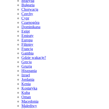
Brazylia
Bułgaria
Chorwacja
Czechy
Cypr
Czarnogóra
Dominikana
Egipt
Emiraty
Europa
Filipiny
Francja
Gambia
Gdzie wakacje?
Grecja
Gruzja
Hiszpania
Izrael
Jordania
Kenia
Kostaryka
Kuba
Oman
Macedonia
Malediwy