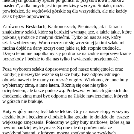
niektórych godzinny spacer po górach to przysłowiowa „bułka z
masłem”, a dla innych jest to prawdziwy wyczyn. Śmiało, można
powiedzieć, że wędrówki górskie są dla wszystkich, ale nie każdy
szlak będzie odpowiedni.
Zarówno w Beskidach, Karkonoszach, Pieninach, jak i Tatrach
znajdziemy szlaki, które są bardziej wymagające, a także takie, które
pokonają rodzice z małymi dziećmi. Tylko od nas zależy, który
szlak wybierzemy. Warto rozeznać się wcześniej jakimi szlakami
można dojść na dany szczyt oraz jakie są ich stopnie trudności.
Dzięki temu nie napotkamy się po drodze na żadne nieprzewidziane
przeszkody i będzie to dla nas tylko i wyłącznie przyjemność.
Poza wyborem szlaku dopasowane pod nasze umiejętności oraz
kondycję niezwykle ważne są także buty. Bez odpowiedniego
obuwia nawet nie mamy co ruszać w góry. Wiadomo, że inne buty
wybieramy zimą, a inne latem. Różnią się one nie tylko
ociepleniem, ale także podeszwą. Podeszwa w butach górskich do
chodzenia zimą musi być odporna na śliskie nawierzchnie, których
w górach nie brakuje.
Buty w góry muszą być także lekkie. Gdy na nasze stopy włożymy
ciężkie buty i będziemy chodzić kilka godzin, to dojdzie do jeszcze
większego zmęczenia. Polecamy w góry buty markowe, które są na
pewno bardziej wytrzymałe. Są one nie do porównania ze
zwykłymi butami, z którymi można spotkać się w zwykłych