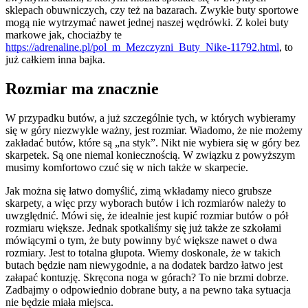
sklepach obuwniczych, czy też na bazarach. Zwykłe buty sportowe
mogą nie wytrzymać nawet jednej naszej wędrówki. Z kolei buty
markowe jak, chociażby te
https://adrenaline.pl/pol_m_Mezczyzni_Buty_Nike-11792.html
, to
już całkiem inna bajka.
Rozmiar ma znacznie
W przypadku butów, a już szczególnie tych, w których wybieramy
się w góry niezwykle ważny, jest rozmiar. Wiadomo, że nie możemy
zakładać butów, które są „na styk”. Nikt nie wybiera się w góry bez
skarpetek. Są one niemal koniecznością. W związku z powyższym
musimy komfortowo czuć się w nich także w skarpecie.
Jak można się łatwo domyślić, zimą wkładamy nieco grubsze
skarpety, a więc przy wyborach butów i ich rozmiarów należy to
uwzględnić. Mówi się, że idealnie jest kupić rozmiar butów o pół
rozmiaru większe. Jednak spotkaliśmy się już także ze szkołami
mówiącymi o tym, że buty powinny być większe nawet o dwa
rozmiary. Jest to totalna głupota. Wiemy doskonale, że w takich
butach będzie nam niewygodnie, a na dodatek bardzo łatwo jest
załapać kontuzję. Skręcona noga w górach? To nie brzmi dobrze.
Zadbajmy o odpowiednio dobrane buty, a na pewno taka sytuacja
nie będzie miała miejsca.