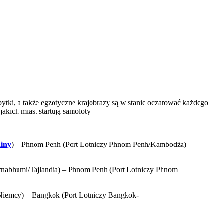
abytki, a także egzotyczne krajobrazy są w stanie oczarować każdego
kich miast startują samoloty.
iny
) – Phnom Penh (Port Lotniczy Phnom Penh/Kambodża) –
rnabhumi/Tajlandia) – Phnom Penh (Port Lotniczy Phnom
/Niemcy) – Bangkok (Port Lotniczy Bangkok-