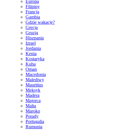
Europa
Filipiny
Francja
Gambia
Gdzie wakacje?
Grecja
Gruzja
Hiszpania
Izrael
Jordania
Kenia
Kostaryka
Kuba
Oman
Macedonia
Malediwy
Mauritius
Meksyk
Madera
Majorca
Malta
Maroko
Porady
Portugalia
Rumunia