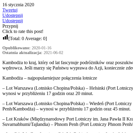
16 stycznia 2020
Tweetuj
Udostępnij
Udostępnij
Przypnij
Click to rate this post!
[Total:
0
Average:
0
]
Opublikowano:
2020-01-16
Ostatnia aktualizacja:
2021-06-02
Kambodża to kraj, który od lat fascynuje podróżników oraz poszukiwa
wędrowca. Jeśli marzy się Państwu wyprawa do Azji, koniecznie zdecy
Kambodża – najpopularniejsze połączenia lotnicze
– Lot Warszawa (Lotnisko Chopina/Polska) – Helsinki (Port Lotnicz
wynosi w przybliżeniu 17 godzin oraz 20 minut.
– Lot Warszawa (Lotnisko Chopina/Polska) – Wiedeń (Port Lotnicz
Penh/Kambodża) – wynosi w przybliżeniu 17 godzin oraz 45 minut.
– Lot Kraków (Międzynarodowy Port Lotniczy im. Jana Pawła II Kra
Suvarnabhumi/Tajlandia) – Phnom Penh (Port Lotniczy Phnom Penh/