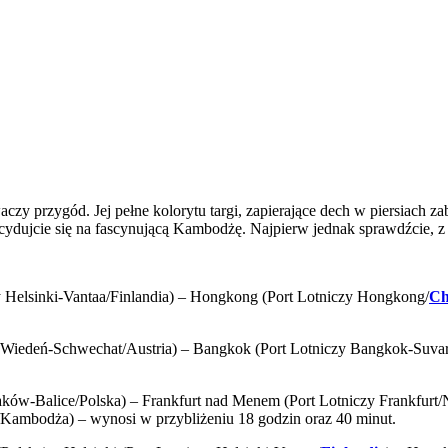
czy przygód. Jej pełne kolorytu targi, zapierające dech w piersiach z
dujcie się na fascynującą Kambodżę. Najpierw jednak sprawdźcie, z ja
y Helsinki-Vantaa/Finlandia) – Hongkong (Port Lotniczy Hongkong/
Ch
y Wiedeń-Schwechat/Austria) – Bangkok (Port Lotniczy Bangkok-Suva
ków-Balice/Polska) – Frankfurt nad Menem (Port Lotniczy Frankfurt
Kambodża) – wynosi w przybliżeniu 18 godzin oraz 40 minut.