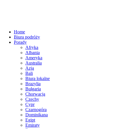
Home
Biura podróży
Porady
Afryka
Albania
Ameryka
Australia
Azja
Bali
Biura lokalne
Brazylia
Bułgaria
Chorwacja
Czechy
Cypr
Czarnogóra
Dominikana
Egipt
Emiraty