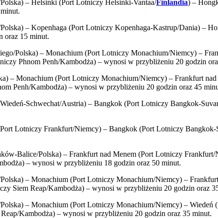
lska) – Helsinki (Port Lotniczy Helsinki-Vantaa/
Finlandia
) – Hong
minut.
/Polska) – Kopenhaga (Port Lotniczy Kopenhaga-Kastrup/Dania) – H
 oraz 15 minut.
iego/Polska) – Monachium (Port Lotniczy Monachium/Niemcy) – Frank
niczy Phnom Penh/Kambodża) – wynosi w przybliżeniu 20 godzin ora
ska) – Monachium (Port Lotniczy Monachium/Niemcy) – Frankfurt nad
om Penh/Kambodża) – wynosi w przybliżeniu 20 godzin oraz 45 minu
 Wiedeń-Schwechat/Austria) – Bangkok (Port Lotniczy Bangkok-Suvar
Port Lotniczy Frankfurt/Niemcy) – Bangkok (Port Lotniczy Bangkok-
ków-Balice/Polska) – Frankfurt nad Menem (Port Lotniczy Frankfurt
bodża) – wynosi w przybliżeniu 18 godzin oraz 50 minut.
Polska) – Monachium (Port Lotniczy Monachium/Niemcy) – Frankfurt
czy Siem Reap/Kambodża) – wynosi w przybliżeniu 20 godzin oraz 35
/Polska) – Monachium (Port Lotniczy Monachium/Niemcy) – Wiedeń (
 Reap/Kambodża) – wynosi w przybliżeniu 20 godzin oraz 35 minut.