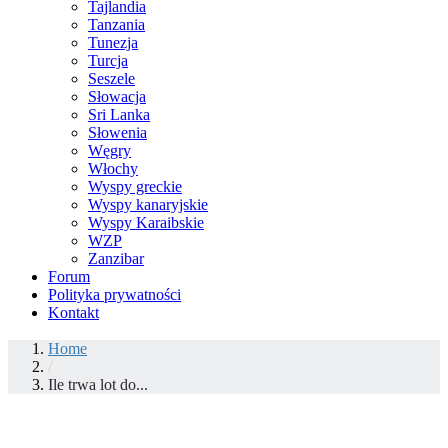
Tajlandia
Tanzania
Tunezja
Turcja
Seszele
Słowacja
Sri Lanka
Słowenia
Węgry
Włochy
Wyspy greckie
Wyspy kanaryjskie
Wyspy Karaibskie
WZP
Zanzibar
Forum
Polityka prywatności
Kontakt
Home
/
Ile trwa lot do...