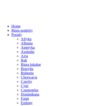
Home
Biura podróży
Porady
Afryka
Albania
Ameryka
Australia
Azja
Bali
Biura lokalne
Brazylia
Bułgaria
Chorwacja
Czechy
Cypr
Czarnogóra
Dominikana
Egipt
Emiraty