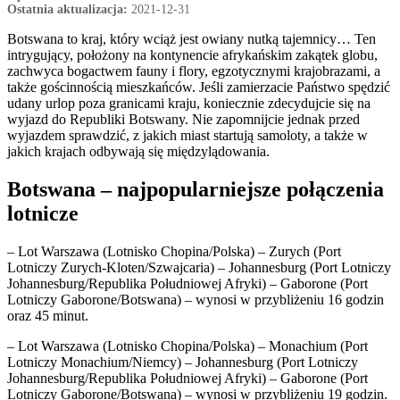
Ostatnia aktualizacja:
2021-12-31
Botswana to kraj, który wciąż jest owiany nutką tajemnicy… Ten
intrygujący, położony na kontynencie afrykańskim zakątek globu,
zachwyca bogactwem fauny i flory, egzotycznymi krajobrazami, a
także gościnnością mieszkańców. Jeśli zamierzacie Państwo spędzić
udany urlop poza granicami kraju, koniecznie zdecydujcie się na
wyjazd do Republiki Botswany. Nie zapomnijcie jednak przed
wyjazdem sprawdzić, z jakich miast startują samoloty, a także w
jakich krajach odbywają się międzylądowania.
Botswana – najpopularniejsze połączenia
lotnicze
– Lot Warszawa (Lotnisko Chopina/Polska) – Zurych (Port
Lotniczy Zurych-Kloten/Szwajcaria) – Johannesburg (Port Lotniczy
Johannesburg/Republika Południowej Afryki) – Gaborone (Port
Lotniczy Gaborone/Botswana) – wynosi w przybliżeniu 16 godzin
oraz 45 minut.
– Lot Warszawa (Lotnisko Chopina/Polska) – Monachium (Port
Lotniczy Monachium/Niemcy) – Johannesburg (Port Lotniczy
Johannesburg/Republika Południowej Afryki) – Gaborone (Port
Lotniczy Gaborone/Botswana) – wynosi w przybliżeniu 19 godzin.