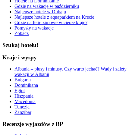
Hotele na Dominikanie
Gdzie na wakacje w październiku
Najlepsze hotele w Dubaju
Najlepsze hotele z aquaparkiem na Krecie
Gdzie na ferie zimowe w ciepłe kraje?
Pomysły na wakacje
Zobacz
Szukaj hotelu!
Kraje i wyspy
Albania – plusy i minusy. Czy warto jechać? Wady i zalety
wakacji w Albanii
Bułgaria
Dominikana
Egipt
Hiszpania
Macedonia
Tunezja
Zanzibar
Recenzje wyjazdów z BP