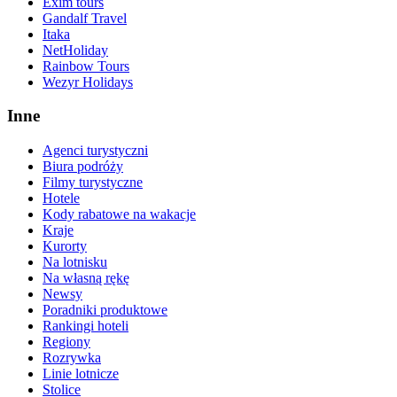
Exim tours
Gandalf Travel
Itaka
NetHoliday
Rainbow Tours
Wezyr Holidays
Inne
Agenci turystyczni
Biura podróży
Filmy turystyczne
Hotele
Kody rabatowe na wakacje
Kraje
Kurorty
Na lotnisku
Na własną rękę
Newsy
Poradniki produktowe
Rankingi hoteli
Regiony
Rozrywka
Linie lotnicze
Stolice