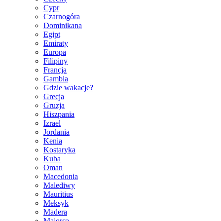
Cypr
Czarnogóra
Dominikana
Egipt
Emiraty
Europa
Filipiny
Francja
Gambia
Gdzie wakacje?
Grecja
Gruzja
Hiszpania
Izrael
Jordania
Kenia
Kostaryka
Kuba
Oman
Macedonia
Malediwy
Mauritius
Meksyk
Madera
Majorca