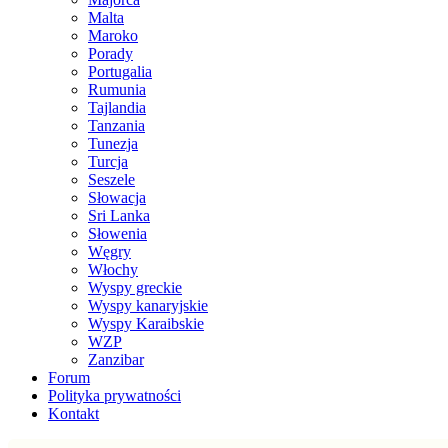
Malta
Maroko
Porady
Portugalia
Rumunia
Tajlandia
Tanzania
Tunezja
Turcja
Seszele
Słowacja
Sri Lanka
Słowenia
Węgry
Włochy
Wyspy greckie
Wyspy kanaryjskie
Wyspy Karaibskie
WZP
Zanzibar
Forum
Polityka prywatności
Kontakt