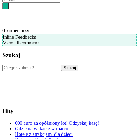
0
komentarzy
Inline Feedbacks
View all comments
Szukaj
Szukaj
Hity
600 euro za opóźniony lot! Odzyskaj kasę!
Gdzie na wakacje w marcu
Hotele z atrakcjami dla dzieci