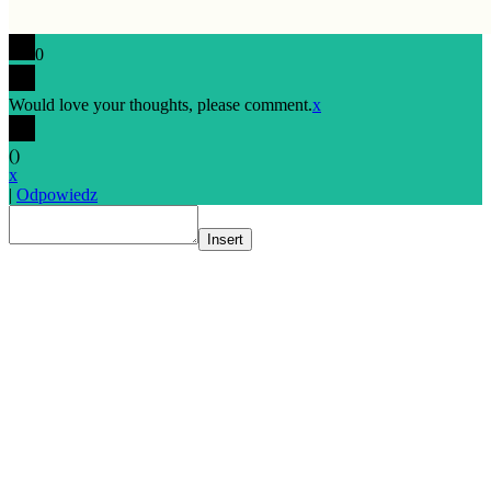
0
Would love your thoughts, please comment.
x
(
)
x
|
Odpowiedz
Insert