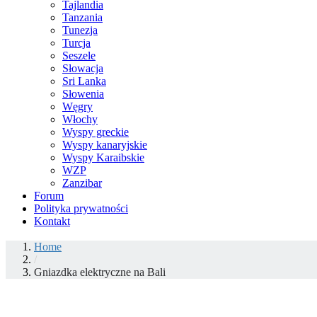
Tajlandia
Tanzania
Tunezja
Turcja
Seszele
Słowacja
Sri Lanka
Słowenia
Węgry
Włochy
Wyspy greckie
Wyspy kanaryjskie
Wyspy Karaibskie
WZP
Zanzibar
Forum
Polityka prywatności
Kontakt
Home
/
Gniazdka elektryczne na Bali