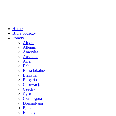
Home
Biura podróży
Porady
Afryka
Albania
Ameryka
Australia
Azja
Bali
Biura lokalne
Brazylia
Bułgaria
Chorwacja
Czechy
Cypr
Czarnogóra
Dominikana
Egipt
Emiraty