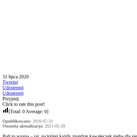
31 lipca 2020
Tweetuj
Udostępnij
Udostępnij
Przypnij
Click to rate this post!
[Total:
0
Average:
0
]
Opublikowano:
2020-07-31
Ostatnia aktualizacja:
2021-05-28
Bali to wyspa – raj, na której każdy znajdzie kawałeczek nieba dla 