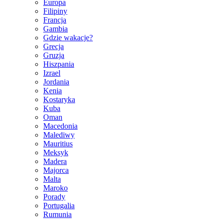
Europa
Filipiny
Francja
Gambia
Gdzie wakacje?
Grecja
Gruzja
Hiszpania
Izrael
Jordania
Kenia
Kostaryka
Kuba
Oman
Macedonia
Malediwy
Mauritius
Meksyk
Madera
Majorca
Malta
Maroko
Porady
Portugalia
Rumunia