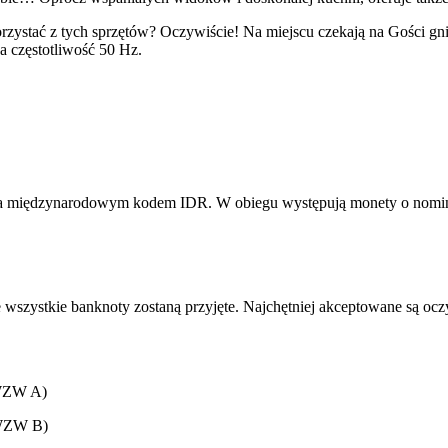
rzystać z tych sprzętów? Oczywiście! Na miejscu czekają na Gości gn
 a częstotliwość 50 Hz.
 międzynarodowym kodem IDR. W obiegu występują monety o nominałach:
 wszystkie banknoty zostaną przyjęte. Najchętniej akceptowane są ocz
(WZW A)
(WZW B)