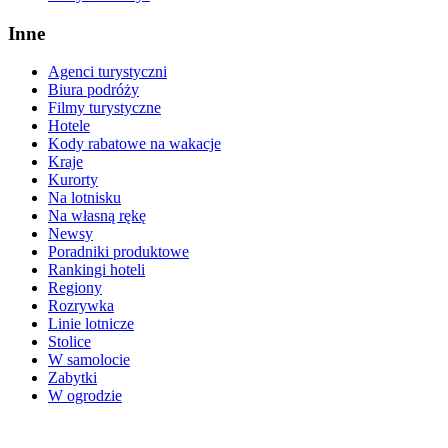
Inne
Agenci turystyczni
Biura podróży
Filmy turystyczne
Hotele
Kody rabatowe na wakacje
Kraje
Kurorty
Na lotnisku
Na własną rękę
Newsy
Poradniki produktowe
Rankingi hoteli
Regiony
Rozrywka
Linie lotnicze
Stolice
W samolocie
Zabytki
W ogrodzie