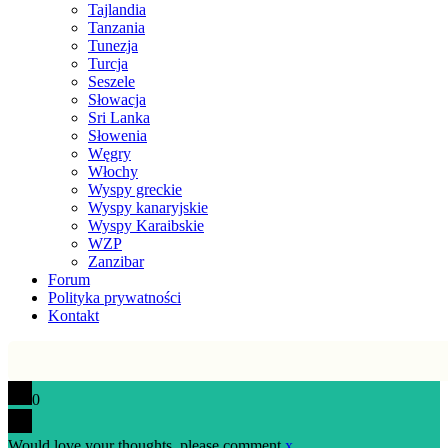
Tajlandia
Tanzania
Tunezja
Turcja
Seszele
Słowacja
Sri Lanka
Słowenia
Węgry
Włochy
Wyspy greckie
Wyspy kanaryjskie
Wyspy Karaibskie
WZP
Zanzibar
Forum
Polityka prywatności
Kontakt
0
Would love your thoughts, please comment.
x