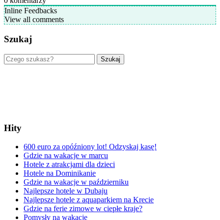
0
komentarzy
Inline Feedbacks
View all comments
Szukaj
Szukaj
Hity
600 euro za opóźniony lot! Odzyskaj kasę!
Gdzie na wakacje w marcu
Hotele z atrakcjami dla dzieci
Hotele na Dominikanie
Gdzie na wakacje w październiku
Najlepsze hotele w Dubaju
Najlepsze hotele z aquaparkiem na Krecie
Gdzie na ferie zimowe w ciepłe kraje?
Pomysły na wakacje