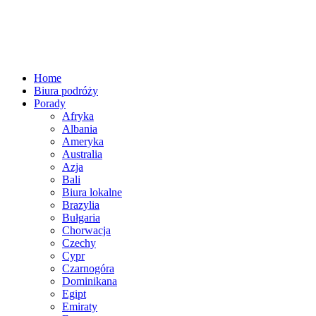
Home
Biura podróży
Porady
Afryka
Albania
Ameryka
Australia
Azja
Bali
Biura lokalne
Brazylia
Bułgaria
Chorwacja
Czechy
Cypr
Czarnogóra
Dominikana
Egipt
Emiraty