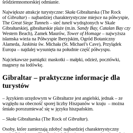
śródziemnomorskiej odmianie.
Największe atrakcje turystyczne:
Skała
Gibraltarska (The Rock
of
Gibraltar
) – najbardziej charakterystyczne miejsce na półwyspie,
The
Great Siege Tunnels –
sieć
tuneli
wydrążonych w Skale
Gibraltarskiej, gibraltarskie plaże (m.in.
Sandy Bay, Catalan Bay czy
Western Beach), Zamek Maurów,
Tower of Homage –
najwyższa
islamska wieża na Półwyspie Iberyjskim, Ogród Botaniczny
Alameda,
Jaskinia
św. Michała (St. Michael’s Cave), Przylądek
Europa – najdalej wysunięta na południe część półwyspu.
Najciekawsze pamiątki: maskotki – małpki, odzież, pocztówki,
magnesy na lodówkę.
Gibraltar
– praktyczne informacje dla
turystów
– Językiem urzędowym w Gibraltarze jest angielski, jednak – ze
względu na obecność sporej liczby Hiszpanów w kraju – można
śmiało porozumiewać się w języku hiszpańskim.
–
Skała
Gibraltarska (The Rock of
Gibraltar
).
Osoby, które zamierzają zdobyć najbardziej charakterystyczny