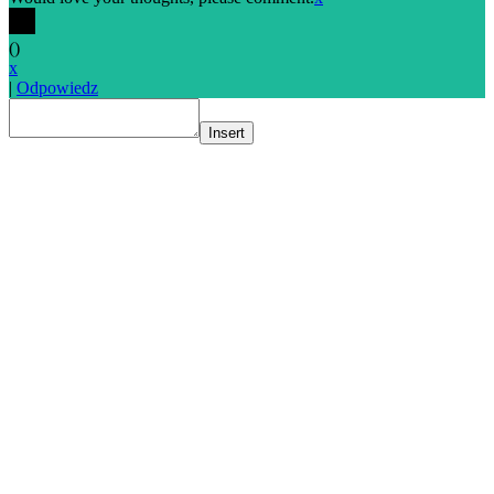
(
)
x
|
Odpowiedz
Insert