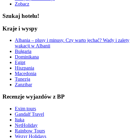
Zobacz
Szukaj hotelu!
Kraje i wyspy
Albania – plusy i minusy. Czy warto jechać? Wady i zalety
wakacji w Albanii
Bułgaria
Dominikana
Egipt
Hiszpania
Macedonia
Tunezja
Zanzibar
Recenzje wyjazdów z BP
Exim tours
Gandalf Travel
Itaka
NetHoliday
Rainbow Tours
Wezyr Holidays