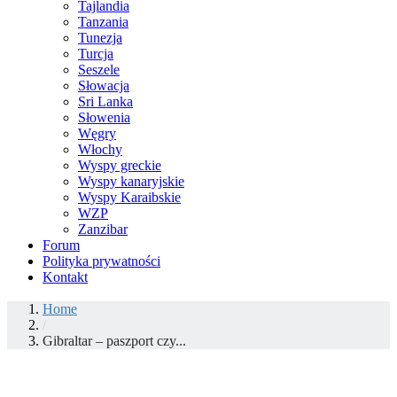
Tajlandia
Tanzania
Tunezja
Turcja
Seszele
Słowacja
Sri Lanka
Słowenia
Węgry
Włochy
Wyspy greckie
Wyspy kanaryjskie
Wyspy Karaibskie
WZP
Zanzibar
Forum
Polityka prywatności
Kontakt
Home
/
Gibraltar – paszport czy...