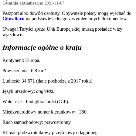
Ostatnia aktualizacja:
2021-11-07
Paszport albo dowód osobisty. Obywatele polscy mogą wjechać do
Gibraltaru
na podstawie jednego z wymienionych dokumentów.
Uwaga! Turyści
spoza Unii
Europejskiej muszą posiadać wizy
wjazdowe.
Informacje ogólne o kraju
Kontynent: Europa.
Powierzchnia: 6,8 km².
Ludność: 34 571 (dane pochodzą z 2017 roku).
Język urzędowy:
angielski
.
Waluta: jest funt gibraltarski (GIP).
Międzynarodowy numer kierunkowy: +350.
Ruch samochodowy‎: ‎prawostronny.
Klimat: podzwrotnikowy przejściowy o łagodnej,