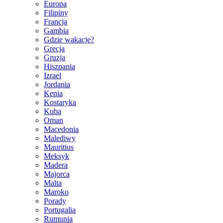
Europa
Filipiny
Francja
Gambia
Gdzie wakacje?
Grecja
Gruzja
Hiszpania
Izrael
Jordania
Kenia
Kostaryka
Kuba
Oman
Macedonia
Malediwy
Mauritius
Meksyk
Madera
Majorca
Malta
Maroko
Porady
Portugalia
Rumunia