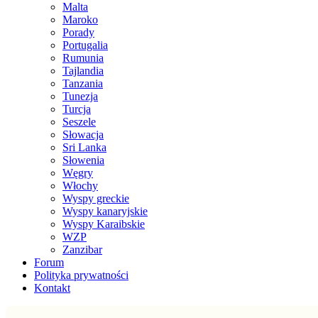
Malta
Maroko
Porady
Portugalia
Rumunia
Tajlandia
Tanzania
Tunezja
Turcja
Seszele
Słowacja
Sri Lanka
Słowenia
Węgry
Włochy
Wyspy greckie
Wyspy kanaryjskie
Wyspy Karaibskie
WZP
Zanzibar
Forum
Polityka prywatności
Kontakt