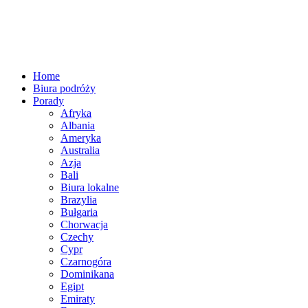
Home
Biura podróży
Porady
Afryka
Albania
Ameryka
Australia
Azja
Bali
Biura lokalne
Brazylia
Bułgaria
Chorwacja
Czechy
Cypr
Czarnogóra
Dominikana
Egipt
Emiraty