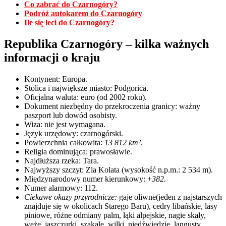
Co zabrać do Czarnogóry?
Podróż autokarem do Czarnogóry
Ile się leci do Czarnogóry?
Republika Czarnogóry – kilka ważnych
informacji o kraju
Kontynent: Europa.
Stolica i największe miasto: Podgorica.
Oficjalna waluta: euro (od 2002 roku).
Dokument niezbędny do przekroczenia granicy: ważny
paszport lub dowód osobisty.
Wiza: nie jest wymagana.
Język urzędowy: czarnogórski.
Powierzchnia całkowita:
13 812 km²
.
Religia dominująca: prawosławie.
Najdłuższa rzeka: Tara.
Najwyższy szczyt: Zla Kolata (wysokość n.p.m.: 2 534 m).
Międzynarodowy numer kierunkowy: +
382.
Numer alarmowy: 112.
Ciekawe okazy przyrodnicze:
gaje oliwne(jeden z najstarszych
znajduje się w okolicach Starego Baru), cedry libańskie, lasy
piniowe, różne odmiany palm, łąki alpejskie, nagie skały,
węże, jaszczurki, szakale, wilki, niedźwiedzie, langusty,