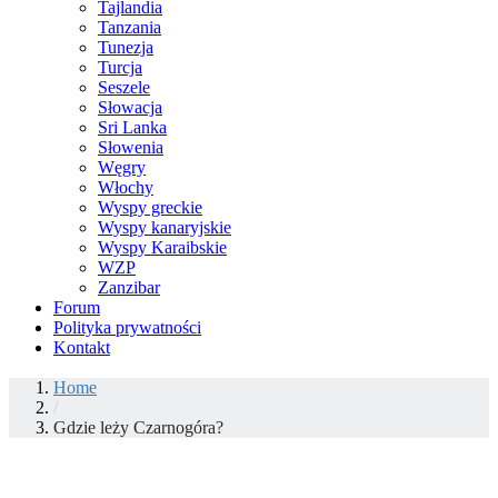
Tajlandia
Tanzania
Tunezja
Turcja
Seszele
Słowacja
Sri Lanka
Słowenia
Węgry
Włochy
Wyspy greckie
Wyspy kanaryjskie
Wyspy Karaibskie
WZP
Zanzibar
Forum
Polityka prywatności
Kontakt
Home
/
Gdzie leży Czarnogóra?