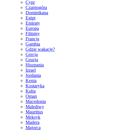
Cypr
Czarnogóra
Dominikana
Egipt
Emiraty
Europa
Filipiny
Francja
Gambia
Gdzie wakacje?
Grecja
Gruzja
Hiszpania
Izrael
Jordania
Kenia
Kostaryka
Kuba
Oman
Macedonia
Malediwy
Mauritius
Meksyk
Madera
Majorca