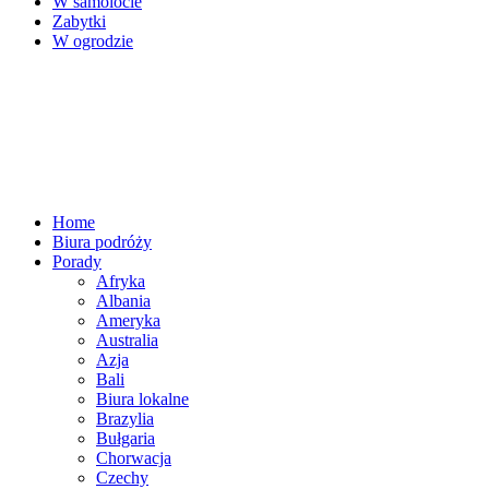
W samolocie
Zabytki
W ogrodzie
Home
Biura podróży
Porady
Afryka
Albania
Ameryka
Australia
Azja
Bali
Biura lokalne
Brazylia
Bułgaria
Chorwacja
Czechy