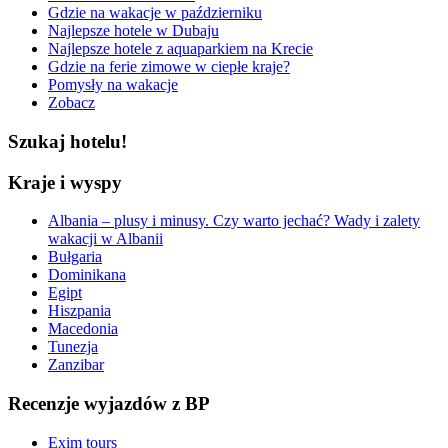
Gdzie na wakacje w październiku
Najlepsze hotele w Dubaju
Najlepsze hotele z aquaparkiem na Krecie
Gdzie na ferie zimowe w ciepłe kraje?
Pomysły na wakacje
Zobacz
Szukaj hotelu!
Kraje i wyspy
Albania – plusy i minusy. Czy warto jechać? Wady i zalety
wakacji w Albanii
Bułgaria
Dominikana
Egipt
Hiszpania
Macedonia
Tunezja
Zanzibar
Recenzje wyjazdów z BP
Exim tours