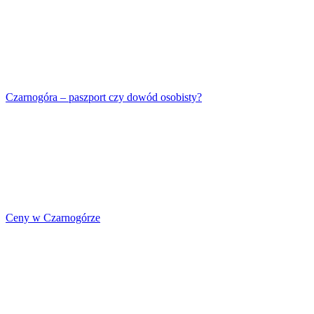
Czarnogóra – paszport czy dowód osobisty?
Ceny w Czarnogórze