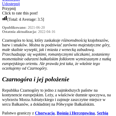
Udostępnij
Przypnij
Click to rate this post!
[Total:
4
Average:
3.5
]
Opublikowano:
2021-06-20
Ostatnia aktualizacja:
2022-04-16
Czarnogóra to kraj, który zaskakuje
różnorodnością
krajobrazów,
barw i smaków.
Można tu podziwiać zarówno majestatyczne góry,
małe skaliste wysepki, jak i miasta z wenecką zabudową.
Przechadzając się wąskimi, romantycznymi uliczkami, zostaniemy
momentalnie odurzeni bałkańskim folklorem wymieszanym z nutką
europejskiego orientu. Ale prawda jest taka, że właśnie tego
oczekujemy od Czarnogóry.
Czarnogóra i jej położenie
Republika Czarnogóry to jedno z najmłodszych państw na
kontynencie europejskim. Leży, a właściwie dumnie spoczywa, na
wybrzeżu Morza Adriatyckiego i zajmuje zaszczytne miejsce w
sercu Bałkanów, a dokładniej na Półwyspie Bałkańskim.
Państwo graniczy z
Chorwacją
,
Bośnią i Hercegowiną
,
Serbią