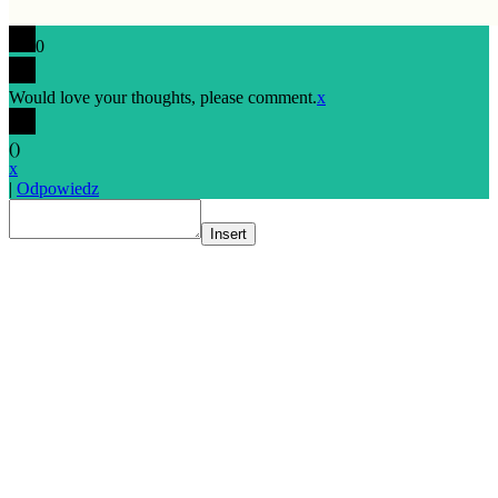
0
Would love your thoughts, please comment.
x
(
)
x
|
Odpowiedz
Insert