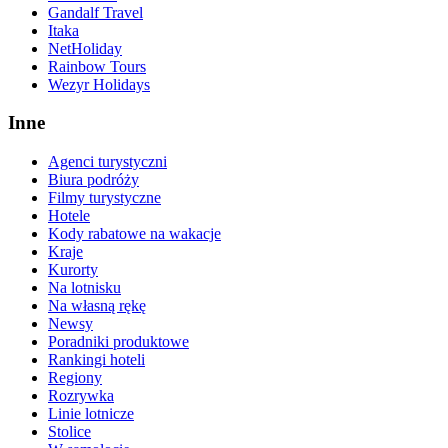
Gandalf Travel
Itaka
NetHoliday
Rainbow Tours
Wezyr Holidays
Inne
Agenci turystyczni
Biura podróży
Filmy turystyczne
Hotele
Kody rabatowe na wakacje
Kraje
Kurorty
Na lotnisku
Na własną rękę
Newsy
Poradniki produktowe
Rankingi hoteli
Regiony
Rozrywka
Linie lotnicze
Stolice