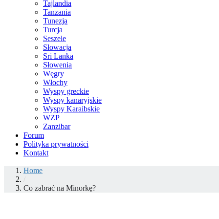
Tajlandia
Tanzania
Tunezja
Turcja
Seszele
Słowacja
Sri Lanka
Słowenia
Węgry
Włochy
Wyspy greckie
Wyspy kanaryjskie
Wyspy Karaibskie
WZP
Zanzibar
Forum
Polityka prywatności
Kontakt
Home
/
Co zabrać na Minorkę?