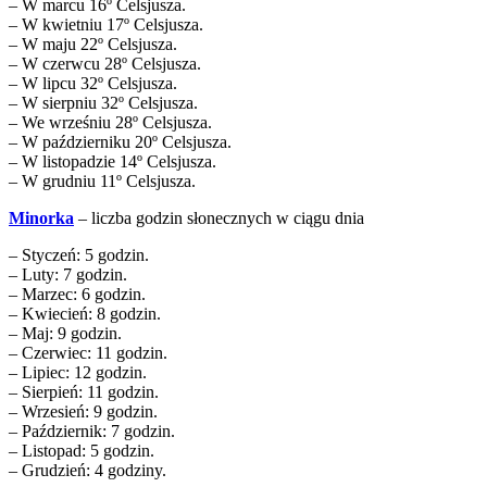
– W marcu 16º Celsjusza.
– W kwietniu 17º Celsjusza.
– W maju 22º Celsjusza.
– W czerwcu 28º Celsjusza.
– W lipcu 32º Celsjusza.
– W sierpniu 32º Celsjusza.
– We wrześniu 28º Celsjusza.
– W październiku 20º Celsjusza.
– W listopadzie 14º Celsjusza.
– W grudniu 11º Celsjusza.
Minorka
– liczba godzin słonecznych w ciągu dnia
– Styczeń: 5 godzin.
– Luty: 7 godzin.
– Marzec: 6 godzin.
– Kwiecień: 8 godzin.
– Maj: 9 godzin.
– Czerwiec: 11 godzin.
– Lipiec: 12 godzin.
– Sierpień: 11 godzin.
– Wrzesień: 9 godzin.
– Październik: 7 godzin.
– Listopad: 5 godzin.
– Grudzień: 4 godziny.