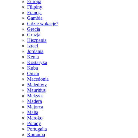
Europa
Filipiny
Francja
Gambia
Gdzie wakacje?
Grecja
Gruzja
Hiszpania
Izrael
Jordania
Kenia
Kostaryka
Kuba
Oman
Macedonia
Malediwy
Mauritius
Meksyk
Madera
Majorca
Malta
Maroko
Porady
Portugalia
Rumunia