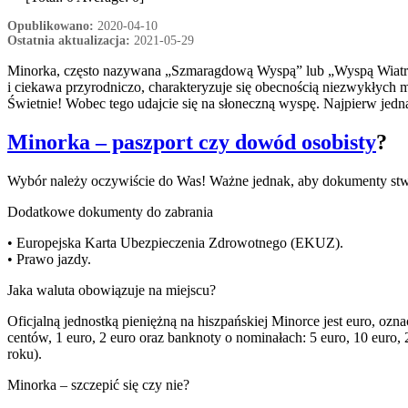
Opublikowano:
2020-04-10
Ostatnia aktualizacja:
2021-05-29
Minorka, często nazywana „Szmaragdową Wyspą” lub „Wyspą Wiatrów”,
i ciekawa przyrodniczo, charakteryzuje się obecnością niezwykłych 
Świetnie! Wobec tego udajcie się na słoneczną wyspę. Najpierw jed
Minorka – paszport czy dowód osobisty
?
Wybór należy oczywiście do Was! Ważne jednak, aby dokumenty stwie
Dodatkowe dokumenty do zabrania
• Europejska Karta Ubezpieczenia Zdrowotnego (EKUZ).
• Prawo jazdy.
Jaka waluta obowiązuje na miejscu?
Oficjalną jednostką pieniężną na hiszpańskiej Minorce jest euro, 
centów, 1 euro, 2 euro oraz banknoty o nominałach: 5 euro, 10 euro, 
roku).
Minorka – szczepić się czy nie?