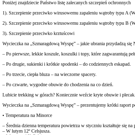
Poniżej znajdziecie Państwo listę zalecanych szczepień ochronnych
1). Szczepienie przeciwko wirusowemu zapaleniu wątroby typu A 
2). Szczepienie przeciwko wirusowemu zapaleniu wątroby typu B 
3). Szczepienie przeciwko krztuścowi
Wycieczka na „Szmaragdową Wyspę” – jakie ubrania przydadzą się N
– Po pierwsze, lekkie koszule, koszulki i topy, które zagwarantują p
– Po drugie, sukienki i krótkie spodenki – do codziennych eskapad.
– Po trzecie, ciepła bluza – na wieczorne spacery.
– Po czwarte, wygodne obuwie do chodzenia na co dzień.
Lubicie trekking w górach? Koniecznie weźcie kryte obuwie i plecak
Wycieczka na „Szmaragdową Wyspę” – prezentujemy krótki raport
• Temperatura na Minorce
– Średnia dzienna temperatura powietrza w styczniu kształtuje się na 
– W lutym 12º Celsjusza.