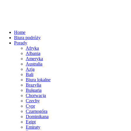
Home
Biura podróży
Porady
Afryka
Albania
Ameryka
Australia
Azja
Bali
Biura lokalne
Brazylia
Bułgaria
Chorwacja
Czechy
Cypr
Czarnogóra
Dominikana
Egipt
Emiraty