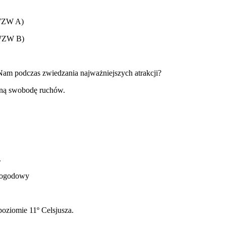
(WZW A)
(WZW B)
am podczas zwiedzania najważniejszych atrakcji?
ełną swobodę ruchów.
.
 pogodowy
poziomie 11º Celsjusza.