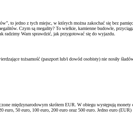
 to jedno z tych miejsc, w których można zakochać się bez pamięci…
megalitów. Czym są megality? To wielkie, kamienne budowle, przyciąg
nak radzimy Wam sprawdzić, jak przygotować się do wyjazdu.
rdzające tożsamość (paszport lub/i dowód osobisty) nie nosiły śladów
oznaczone międzynarodowym skrótem EUR. W obiegu występują monety o 
20 euro, 50 euro, 100 euro, 200 euro oraz 500 euro. Jedno euro (EUR) 