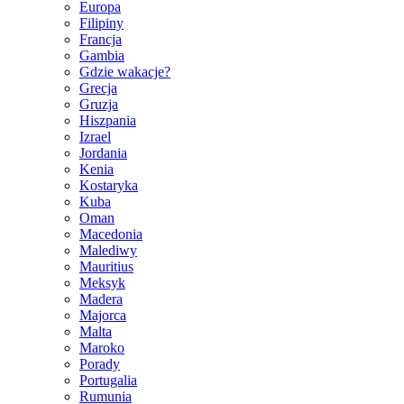
Europa
Filipiny
Francja
Gambia
Gdzie wakacje?
Grecja
Gruzja
Hiszpania
Izrael
Jordania
Kenia
Kostaryka
Kuba
Oman
Macedonia
Malediwy
Mauritius
Meksyk
Madera
Majorca
Malta
Maroko
Porady
Portugalia
Rumunia