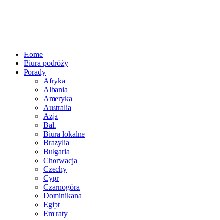
Home
Biura podróży
Porady
Afryka
Albania
Ameryka
Australia
Azja
Bali
Biura lokalne
Brazylia
Bułgaria
Chorwacja
Czechy
Cypr
Czarnogóra
Dominikana
Egipt
Emiraty