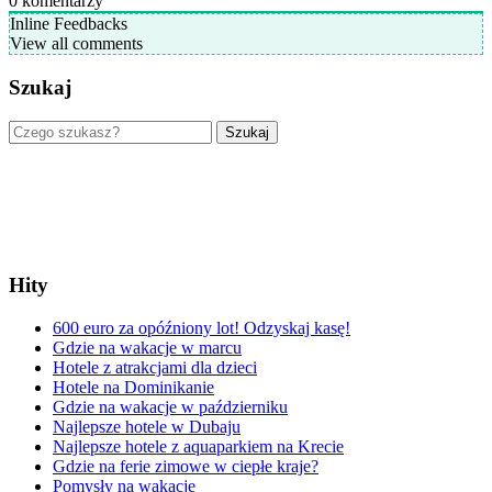
0
komentarzy
Inline Feedbacks
View all comments
Szukaj
Szukaj
Hity
600 euro za opóźniony lot! Odzyskaj kasę!
Gdzie na wakacje w marcu
Hotele z atrakcjami dla dzieci
Hotele na Dominikanie
Gdzie na wakacje w październiku
Najlepsze hotele w Dubaju
Najlepsze hotele z aquaparkiem na Krecie
Gdzie na ferie zimowe w ciepłe kraje?
Pomysły na wakacje