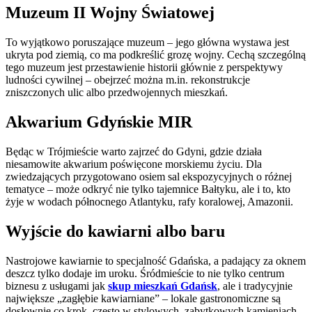
Muzeum II Wojny Światowej
To wyjątkowo poruszające muzeum – jego główna wystawa jest
ukryta pod ziemią, co ma podkreślić grozę wojny. Cechą szczególną
tego muzeum jest przestawienie historii głównie z perspektywy
ludności cywilnej – obejrzeć można m.in. rekonstrukcje
zniszczonych ulic albo przedwojennych mieszkań.
Akwarium Gdyńskie MIR
Będąc w Trójmieście warto zajrzeć do Gdyni, gdzie działa
niesamowite akwarium poświęcone morskiemu życiu. Dla
zwiedzających przygotowano osiem sal ekspozycyjnych o różnej
tematyce – może odkryć nie tylko tajemnice Bałtyku, ale i to, kto
żyje w wodach północnego Atlantyku, rafy koralowej, Amazonii.
Wyjście do kawiarni albo baru
Nastrojowe kawiarnie to specjalność Gdańska, a padający za oknem
deszcz tylko dodaje im uroku. Śródmieście to nie tylko centrum
biznesu z usługami jak
skup mieszkań Gdańsk
, ale i tradycyjnie
największe „zagłębie kawiarniane” – lokale gastronomiczne są
dosłownie co krok, często w stylowych, zabytkowych kamieniach,