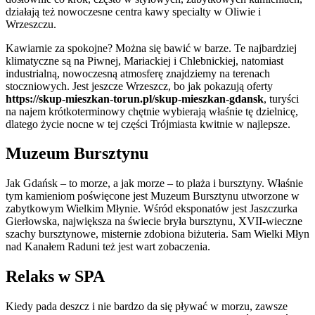
działają też nowoczesne centra kawy specialty w Oliwie i
Wrzeszczu.
Kawiarnie za spokojne? Można się bawić w barze. Te najbardziej
klimatyczne są na Piwnej, Mariackiej i Chlebnickiej, natomiast
industrialną, nowoczesną atmosferę znajdziemy na terenach
stoczniowych. Jest jeszcze Wrzeszcz, bo jak pokazują oferty
https://skup-mieszkan-torun.pl/skup-mieszkan-gdansk
, turyści
na najem krótkoterminowy chętnie wybierają właśnie tę dzielnicę,
dlatego życie nocne w tej części Trójmiasta kwitnie w najlepsze.
Muzeum Bursztynu
Jak Gdańsk – to morze, a jak morze – to plaża i bursztyny. Właśnie
tym kamieniom poświęcone jest Muzeum Bursztynu utworzone w
zabytkowym Wielkim Młynie. Wśród eksponatów jest Jaszczurka
Gierłowska, największa na świecie bryła bursztynu, XVII-wieczne
szachy bursztynowe, misternie zdobiona biżuteria. Sam Wielki Młyn
nad Kanałem Raduni też jest wart zobaczenia.
Relaks w SPA
Kiedy pada deszcz i nie bardzo da się pływać w morzu, zawsze