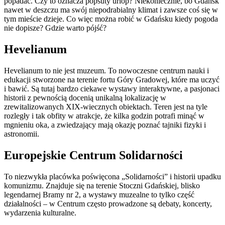
popadać. Czy to oznacza popsuty urlop? Niekoniecznie, bo Gdańsk
nawet w deszczu ma swój niepodrabialny klimat i zawsze coś się w
tym mieście dzieje. Co więc można robić w Gdańsku kiedy pogoda
nie dopisze? Gdzie warto pójść?
Hevelianum
Hevelianum to nie jest muzeum. To nowoczesne centrum nauki i
edukacji stworzone na terenie fortu Góry Gradowej, które ma uczyć
i bawić. Są tutaj bardzo ciekawe wystawy interaktywne, a pasjonaci
historii z pewnością docenią unikalną lokalizację w
zrewitalizowanych XIX-wiecznych obiektach. Teren jest na tyle
rozległy i tak obfity w atrakcje, że kilka godzin potrafi minąć w
mgnieniu oka, a zwiedzający mają okazję poznać tajniki fizyki i
astronomii.
Europejskie Centrum Solidarności
To niezwykła placówka poświęcona „Solidarności” i historii upadku
komunizmu. Znajduje się na terenie Stoczni Gdańskiej, blisko
legendarnej Bramy nr 2, a wystawy muzealne to tylko część
działalności – w Centrum często prowadzone są debaty, koncerty,
wydarzenia kulturalne.