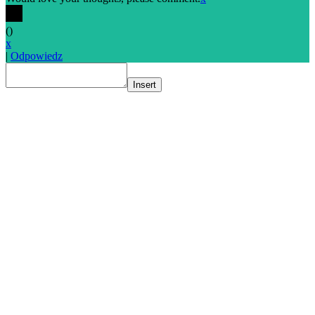
(
)
x
|
Odpowiedz
Insert