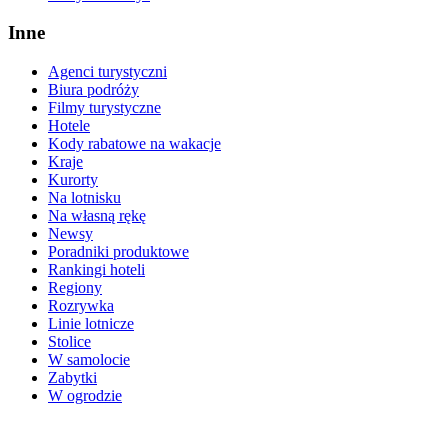
Inne
Agenci turystyczni
Biura podróży
Filmy turystyczne
Hotele
Kody rabatowe na wakacje
Kraje
Kurorty
Na lotnisku
Na własną rękę
Newsy
Poradniki produktowe
Rankingi hoteli
Regiony
Rozrywka
Linie lotnicze
Stolice
W samolocie
Zabytki
W ogrodzie