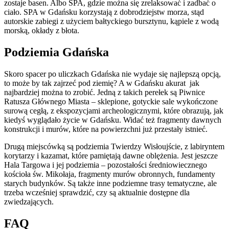
zostaje basen. Albo SPA, gdzie można się zrelaksować i zadbać o
ciało. SPA w Gdańsku korzystają z dobrodziejstw morza, stąd
autorskie zabiegi z użyciem bałtyckiego bursztynu, kąpiele z wodą
morską, okłady z błota.
Podziemia Gdańska
Skoro spacer po uliczkach Gdańska nie wydaje się najlepszą opcją,
to może by tak zajrzeć pod ziemię? A w Gdańsku akurat jak
najbardziej można to zrobić. Jedną z takich perełek są Piwnice
Ratusza Głównego Miasta – sklepione, gotyckie sale wykończone
surową cegłą, z ekspozycjami archeologicznymi, które obrazują, jak
kiedyś wyglądało życie w Gdańsku. Widać też fragmenty dawnych
konstrukcji i murów, które na powierzchni już przestały istnieć.
Drugą miejscówką są podziemia Twierdzy Wisłoujście, z labiryntem
korytarzy i kazamat, które pamiętają dawne oblężenia. Jest jeszcze
Hala Targowa i jej podziemia – pozostałości średniowiecznego
kościoła św. Mikołaja, fragmenty murów obronnych, fundamenty
starych budynków. Są także inne podziemne trasy tematyczne, ale
trzeba wcześniej sprawdzić, czy są aktualnie dostępne dla
zwiedzających.
FAQ