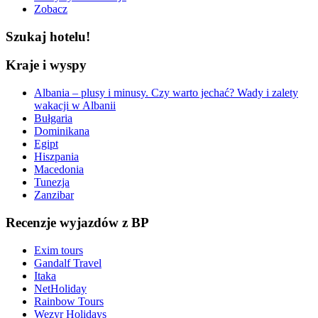
Zobacz
Szukaj hotelu!
Kraje i wyspy
Albania – plusy i minusy. Czy warto jechać? Wady i zalety
wakacji w Albanii
Bułgaria
Dominikana
Egipt
Hiszpania
Macedonia
Tunezja
Zanzibar
Recenzje wyjazdów z BP
Exim tours
Gandalf Travel
Itaka
NetHoliday
Rainbow Tours
Wezyr Holidays