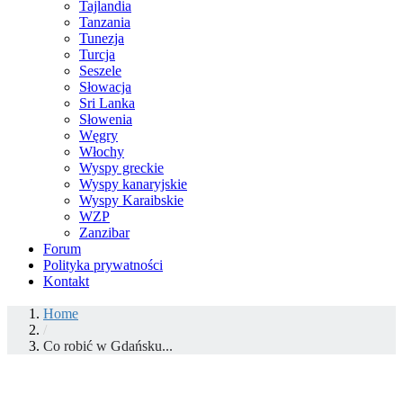
Tajlandia
Tanzania
Tunezja
Turcja
Seszele
Słowacja
Sri Lanka
Słowenia
Węgry
Włochy
Wyspy greckie
Wyspy kanaryjskie
Wyspy Karaibskie
WZP
Zanzibar
Forum
Polityka prywatności
Kontakt
Home
/
Co robić w Gdańsku...