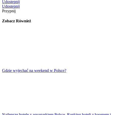
Udostępnij
Udostępnij
Przypnij
Zobacz Również
Gdzie wyjechać na weekend w Polsce?
Najlepsze hotele z aquaparkiem Polsce. Ranking hoteli z basenem i