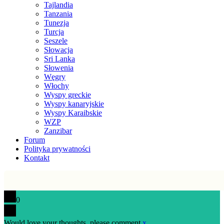
Tajlandia
Tanzania
Tunezja
Turcja
Seszele
Słowacja
Sri Lanka
Słowenia
Węgry
Włochy
Wyspy greckie
Wyspy kanaryjskie
Wyspy Karaibskie
WZP
Zanzibar
Forum
Polityka prywatności
Kontakt
0
Would love your thoughts, please comment.
x