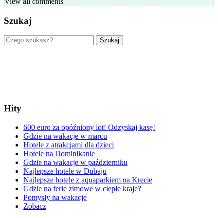
View all comments
Szukaj
Szukaj
Hity
600 euro za opóźniony lot! Odzyskaj kasę!
Gdzie na wakacje w marcu
Hotele z atrakcjami dla dzieci
Hotele na Dominikanie
Gdzie na wakacje w październiku
Najlepsze hotele w Dubaju
Najlepsze hotele z aquaparkiem na Krecie
Gdzie na ferie zimowe w ciepłe kraje?
Pomysły na wakacje
Zobacz