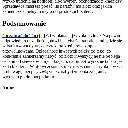
ryzyko trafienia na podróbki albo wyroby pochodzące z kradzieży.
Sprzedawca musi też podać, ile karatów ma złoto oraz jakich
kamieni szlachetnych użyto do produkcji biżuterii.
Podsumowanie
Co zabrać do Turcji
, jeśli w planach jest zakup złota? Na pewno
odpowiednio dużą ilość gotówki, chyba że transakcja odbędzie się
w banku – wtedy wystarczy karta kredytowa z opcją
przewalutowania. Opłacalność inwestycji zależy od tego, co
konkretnie zamierzamy nabyć, bo złoto inwestycyjne nie odbiega
cenami od stawek w innych krajach, natomiast wyraźnie tańsza jest
złota biżuteria. Warto wcześniej zrobić rozeznanie na rynku i wziąć
pod uwagę przepisy związane z nabyciem złota za granicą i
wwozem go do innego kraju.
Autor