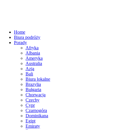
Home
Biura podróży
Porady
Afryka
Albania
Ameryka
Australia
Azja
Bali
Biura lokalne
Brazylia
Bułgaria
Chorwacja
Czechy
Cypr
Czarnogóra
Dominikana
Egipt
Emiraty