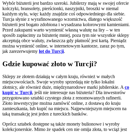
Wybór biżuterii jest bardzo szeroki. Jubilerzy mają w swojej ofercie
kolczyki, bransolety, pierścionki, naszyjniki, broszki w niemal
każdym stylu, więc każdy znajdzie coś odpowiedniego dla siebie.
Turcja słynie z wyrafinowanego wzornictwa, dlatego większość
biżuterii jest bogato zdobiona i wysadzana kolorowymi kamieniami.
Przed zakupami warto wymienić własną walutę na liry – w ten
sposób zapłacimy za biżuterię mniej, poza tym nie wszystkie sklepy
akceptują obce waluty, zwłaszcza gdy płatność jest kartą. Pieniądz
można wymienić online, w internetowym kantorze, zaraz po tym,
jak zarezerwujemy
lot do Turcji
.
Gdzie kupować złoto w Turcji?
Sklepy ze złotem działają w całym kraju, również w małych
miejscowościach. Swoje wyroby sprzedają nie tylko lokalni
złotnicy, ale również duże, międzynarodowe marki jubilerskie. A
co
kupić w Turcji
, jeśli nie interesuje nas biżuteria? Dla inwestorów
przygotowano sztabki czystego złota z renomowanych rafinerii.
Złoto inwestycyjne można zamówić online, z dostawą do kraju
zamieszkania, lub kupić na miejscu. Najpewniejszym miejscem na
taką transakcję jest jeden z tureckich banków.
Oprócz sztabek dostępne są także monety bulionowe i wyroby
kolekcjonerskie. Mimo że spadek cen nie omija złota, to wciąż jest