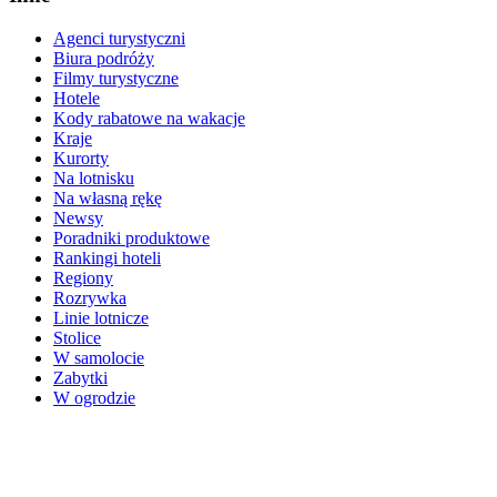
Agenci turystyczni
Biura podróży
Filmy turystyczne
Hotele
Kody rabatowe na wakacje
Kraje
Kurorty
Na lotnisku
Na własną rękę
Newsy
Poradniki produktowe
Rankingi hoteli
Regiony
Rozrywka
Linie lotnicze
Stolice
W samolocie
Zabytki
W ogrodzie