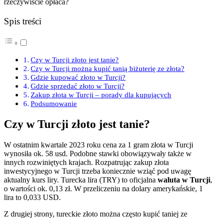
rzeczywiście opłaca?
Spis treści
Czy w Turcji złoto jest tanie?
Czy w Turcji można kupić tanią biżuterię ze złota?
Gdzie kupować złoto w Turcji?
Gdzie sprzedać złoto w Turcji?
Zakup złota w Turcji – porady dla kupujących
Podsumowanie
Czy w Turcji złoto jest tanie?
W ostatnim kwartale 2023 roku cena za 1 gram złota w Turcji
wynosiła ok. 58 usd. Podobne stawki obowiązywały także w
innych rozwiniętych krajach. Rozpatrując zakup złota
inwestycyjnego w Turcji trzeba koniecznie wziąć pod uwagę
aktualny kurs liry. Turecka lira (TRY) to oficjalna
waluta w Turcji
,
o wartości ok. 0,13 zł. W przeliczeniu na dolary amerykańskie, 1
lira to 0,033 USD.
Z drugiej strony, tureckie złoto można często kupić taniej ze