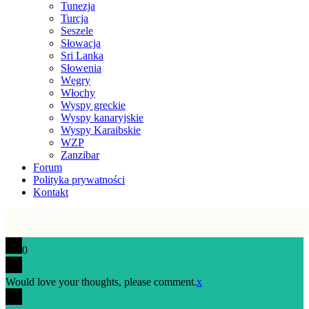
Tunezja
Turcja
Seszele
Słowacja
Sri Lanka
Słowenia
Węgry
Włochy
Wyspy greckie
Wyspy kanaryjskie
Wyspy Karaibskie
WZP
Zanzibar
Forum
Polityka prywatności
Kontakt
0
Would love your thoughts, please comment.
x