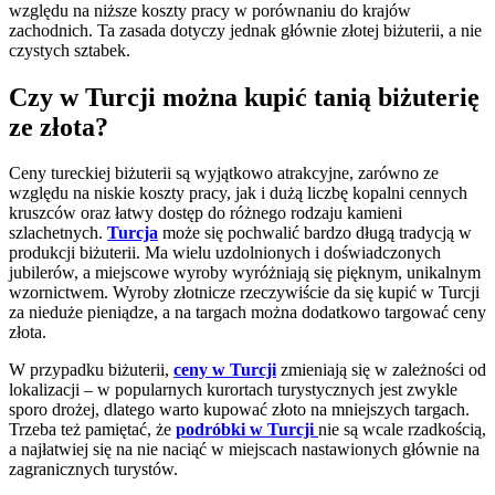
względu na niższe koszty pracy w porównaniu do krajów
zachodnich. Ta zasada dotyczy jednak głównie złotej biżuterii, a nie
czystych sztabek.
Czy w Turcji można kupić tanią biżuterię
ze złota?
Ceny tureckiej biżuterii są wyjątkowo atrakcyjne, zarówno ze
względu na niskie koszty pracy, jak i dużą liczbę kopalni cennych
kruszców oraz łatwy dostęp do różnego rodzaju kamieni
szlachetnych.
Turcja
może się pochwalić bardzo długą tradycją w
produkcji biżuterii. Ma wielu uzdolnionych i doświadczonych
jubilerów, a miejscowe wyroby wyróżniają się pięknym, unikalnym
wzornictwem. Wyroby złotnicze rzeczywiście da się kupić w Turcji
za nieduże pieniądze, a na targach można dodatkowo targować ceny
złota.
W przypadku biżuterii,
ceny w Turcji
zmieniają się w zależności od
lokalizacji – w popularnych kurortach turystycznych jest zwykle
sporo drożej, dlatego warto kupować złoto na mniejszych targach.
Trzeba też pamiętać, że
podróbki w Turcji
nie są wcale rzadkością,
a najłatwiej się na nie naciąć w miejscach nastawionych głównie na
zagranicznych turystów.