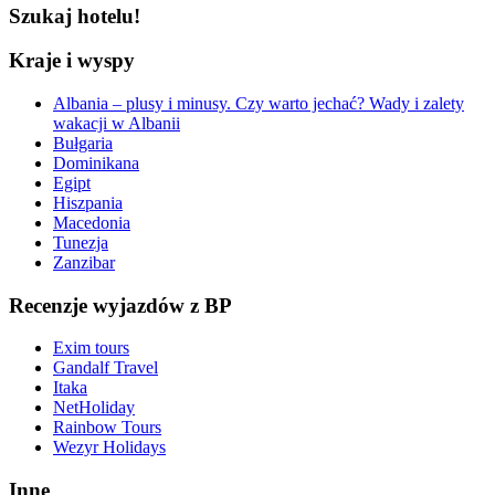
Szukaj hotelu!
Kraje i wyspy
Albania – plusy i minusy. Czy warto jechać? Wady i zalety
wakacji w Albanii
Bułgaria
Dominikana
Egipt
Hiszpania
Macedonia
Tunezja
Zanzibar
Recenzje wyjazdów z BP
Exim tours
Gandalf Travel
Itaka
NetHoliday
Rainbow Tours
Wezyr Holidays
Inne