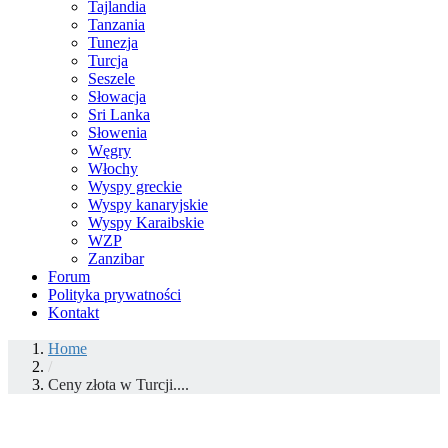
Tajlandia
Tanzania
Tunezja
Turcja
Seszele
Słowacja
Sri Lanka
Słowenia
Węgry
Włochy
Wyspy greckie
Wyspy kanaryjskie
Wyspy Karaibskie
WZP
Zanzibar
Forum
Polityka prywatności
Kontakt
Home
/
Ceny złota w Turcji....