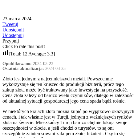
23 marca 2024
Tweetuj
Udostępnij
Udostępnij
Przypnij
Click to rate this post!
[Total:
12
Average:
3.3
]
Opublikowano:
2024-03-23
Ostatnia aktualizacja:
2024-03-23
Złoto jest jednym z najcenniejszych metali. Powszechnie
wykorzystuje się ten kruszec do produkcji biżuterii, prócz tego
zakup złota może być traktowany jako inwestycja na przyszłość.
Cena złota zależy od bardzo wielu czynników, dlatego w zależności
od aktualnej sytuacji gospodarczej jego cena spada bądź rośnie.
W niektórych krajach złoto można kupić po wyjątkowo okazyjnych
cenach, i tak właśnie jest w Turcji, jednym z ważniejszych rynków
złota na świecie. Mieszkańcy Turcji bardzo chętnie lokują swoje
oszczędności w złocie, a jeśli chodzi o turystów, to są oni
szczególnie zainteresowani zakupem złotej biżuterii. Czy to się