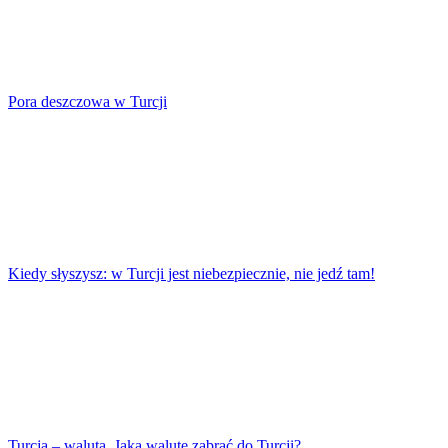
Pora deszczowa w Turcji
Kiedy słyszysz: w Turcji jest niebezpiecznie, nie jedź tam!
Turcja – waluta. Jaką walutę zabrać do Turcji?