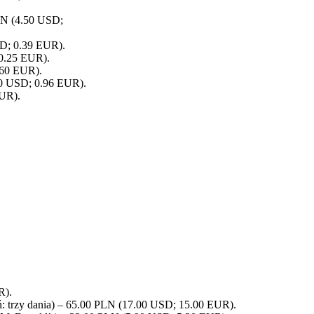
PLN (4.50 USD;
SD; 0.39 EUR).
 0.25 EUR).
.60 EUR).
.10 USD; 0.96 EUR).
EUR).
R).
dań: trzy dania) – 65.00 PLN (17.00 USD; 15.00 EUR).