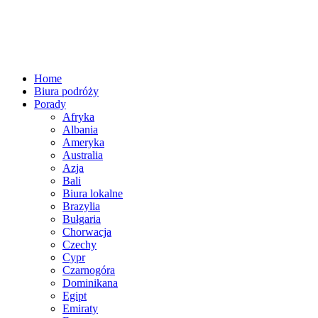
Home
Biura podróży
Porady
Afryka
Albania
Ameryka
Australia
Azja
Bali
Biura lokalne
Brazylia
Bułgaria
Chorwacja
Czechy
Cypr
Czarnogóra
Dominikana
Egipt
Emiraty