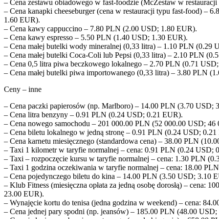
– Cena zestawu obiadowego w fast-foodzie (McZestaw w restauracj
– Cena kanapki cheeseburger (cena w restauracji typu fast-food) – 
1.60 EUR).
– Cena kawy cappuccino – 7.80 PLN (2.00 USD; 1.80 EUR).
– Cena kawy espresso – 5.50 PLN (1.40 USD; 1.30 EUR).
– Cena małej butelki wody mineralnej (0,33 litra) – 1.10 PLN (0.29
– Cena małej butelki Coca-Coli lub Pepsi (0,33 litra) – 2.10 PLN (
– Cena 0,5 litra piwa beczkowego lokalnego – 2.70 PLN (0.71 USD
– Cena małej butelki piwa importowanego (0,33 litra) – 3.80 PLN (
Ceny – inne
– Cena paczki papierosów (np. Marlboro) – 14.00 PLN (3.70 USD; 
– Cena litra benzyny – 0.91 PLN (0.24 USD; 0.21 EUR).
– Cena nowego samochodu – 201 000.00 PLN (52 000.00 USD; 46 
– Cena biletu lokalnego w jedną stronę – 0.91 PLN (0.24 USD; 0.2
– Cena karnetu miesięcznego (standardowa cena) – 38.00 PLN (10.
– Taxi 1 kilometr w taryfie normalnej – cena: 0.91 PLN (0.24 USD;
– Taxi – rozpoczęcie kursu w taryfie normalnej – cena: 1.30 PLN (
– Taxi 1 godzina oczekiwania w taryfie normalnej – cena: 18.00 P
– Cena pojedynczego biletu do kina – 14.00 PLN (3.50 USD; 3.10 
– Klub Fitness (miesięczna opłata za jedną osobę dorosłą) – cena: 
23.00 EUR).
– Wynajęcie kortu do tenisa (jedna godzina w weekend) – cena: 84
– Cena jednej pary spodni (np. jeansów) – 185.00 PLN (48.00 USD;