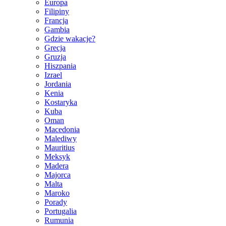
Europa
Filipiny
Francja
Gambia
Gdzie wakacje?
Grecja
Gruzja
Hiszpania
Izrael
Jordania
Kenia
Kostaryka
Kuba
Oman
Macedonia
Malediwy
Mauritius
Meksyk
Madera
Majorca
Malta
Maroko
Porady
Portugalia
Rumunia