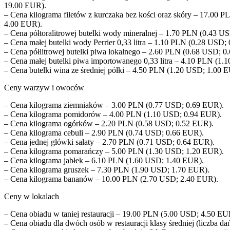
19.00 EUR).
– Cena kilograma filetów z kurczaka bez kości oraz skóry – 17.00 
4.00 EUR).
– Cena półtoralitrowej butelki wody mineralnej – 1.70 PLN (0.43 U
– Cena małej butelki wody Perrier 0,33 litra – 1.10 PLN (0.28 USD;
– Cena półlitrowej butelki piwa lokalnego – 2.60 PLN (0.68 USD; 0
– Cena małej butelki piwa importowanego 0,33 litra – 4.10 PLN (1
– Cena butelki wina ze średniej półki – 4.50 PLN (1.20 USD; 1.00 
Ceny warzyw i owoców
– Cena kilograma ziemniaków – 3.00 PLN (0.77 USD; 0.69 EUR).
– Cena kilograma pomidorów – 4.00 PLN (1.10 USD; 0.94 EUR).
– Cena kilograma ogórków – 2.20 PLN (0.58 USD; 0.52 EUR).
– Cena kilograma cebuli – 2.90 PLN (0.74 USD; 0.66 EUR).
– Cena jednej główki sałaty – 2.70 PLN (0.71 USD; 0.64 EUR).
– Cena kilograma pomarańczy – 5.00 PLN (1.30 USD; 1.20 EUR).
– Cena kilograma jabłek – 6.10 PLN (1.60 USD; 1.40 EUR).
– Cena kilograma gruszek – 7.30 PLN (1.90 USD; 1.70 EUR).
– Cena kilograma bananów – 10.00 PLN (2.70 USD; 2.40 EUR).
Ceny w lokalach
– Cena obiadu w taniej restauracji – 19.00 PLN (5.00 USD; 4.50 EU
– Cena obiadu dla dwóch osób w restauracji klasy średniej (liczba 