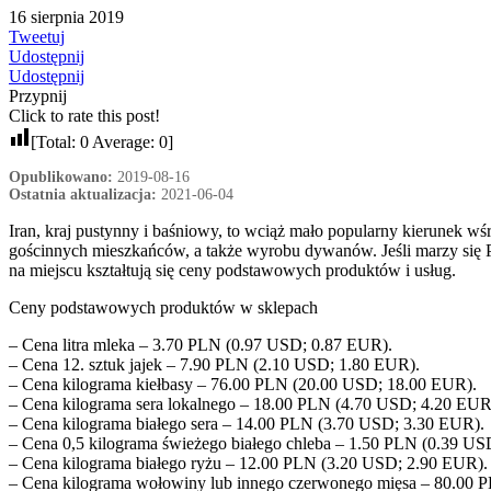
16 sierpnia 2019
Tweetuj
Udostępnij
Udostępnij
Przypnij
Click to rate this post!
[Total:
0
Average:
0
]
Opublikowano:
2019-08-16
Ostatnia aktualizacja:
2021-06-04
Iran, kraj pustynny i baśniowy, to wciąż mało popularny kierunek wś
gościnnych mieszkańców, a także wyrobu dywanów. Jeśli marzy się Pa
na miejscu kształtują się ceny podstawowych produktów i usług.
Ceny podstawowych produktów w sklepach
– Cena litra mleka – 3.70 PLN (0.97 USD; 0.87 EUR).
– Cena 12. sztuk jajek – 7.90 PLN (2.10 USD; 1.80 EUR).
– Cena kilograma kiełbasy – 76.00 PLN (20.00 USD; 18.00 EUR).
– Cena kilograma sera lokalnego – 18.00 PLN (4.70 USD; 4.20 EUR
– Cena kilograma białego sera – 14.00 PLN (3.70 USD; 3.30 EUR).
– Cena 0,5 kilograma świeżego białego chleba – 1.50 PLN (0.39 US
– Cena kilograma białego ryżu – 12.00 PLN (3.20 USD; 2.90 EUR).
– Cena kilograma wołowiny lub innego czerwonego mięsa – 80.00 