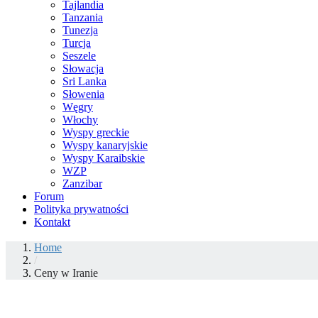
Tajlandia
Tanzania
Tunezja
Turcja
Seszele
Słowacja
Sri Lanka
Słowenia
Węgry
Włochy
Wyspy greckie
Wyspy kanaryjskie
Wyspy Karaibskie
WZP
Zanzibar
Forum
Polityka prywatności
Kontakt
Home
/
Ceny w Iranie