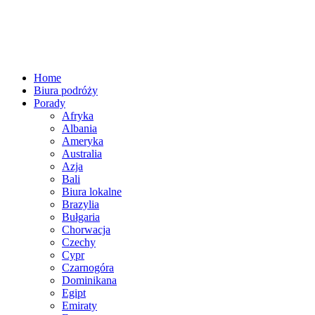
Home
Biura podróży
Porady
Afryka
Albania
Ameryka
Australia
Azja
Bali
Biura lokalne
Brazylia
Bułgaria
Chorwacja
Czechy
Cypr
Czarnogóra
Dominikana
Egipt
Emiraty