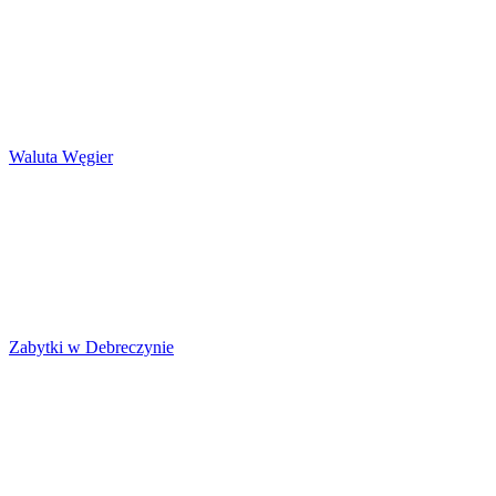
Waluta Węgier
Zabytki w Debreczynie