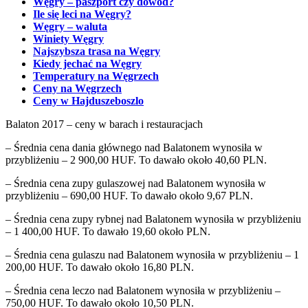
Węgry – paszport czy dowód?
Ile się leci na Węgry?
Węgry – waluta
Winiety Węgry
Najszybsza trasa na Węgry
Kiedy jechać na Węgry
Temperatury na Węgrzech
Ceny na Węgrzech
Ceny w Hajduszeboszlo
Balaton 2017 – ceny w barach i restauracjach
– Średnia cena dania głównego nad Balatonem wynosiła w
przybliżeniu – 2 900,00 HUF. To dawało około 40,60 PLN.
– Średnia cena zupy gulaszowej nad Balatonem wynosiła w
przybliżeniu – 690,00 HUF. To dawało około 9,67 PLN.
– Średnia cena zupy rybnej nad Balatonem wynosiła w przybliżeniu
– 1 400,00 HUF. To dawało 19,60 około PLN.
– Średnia cena gulaszu nad Balatonem wynosiła w przybliżeniu – 1
200,00 HUF. To dawało około 16,80 PLN.
– Średnia cena leczo nad Balatonem wynosiła w przybliżeniu –
750,00 HUF. To dawało około 10,50 PLN.