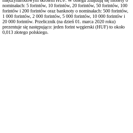
międzynarodowym skrótem HUF. W obiegu znajdują się monety o
nominałach: 5 forintów, 10 forintów, 20 forintów, 50 forintów, 100
forintów i 200 forintów oraz banknoty o nominałach: 500 forintów,
1 000 forintów, 2 000 forintów, 5 000 forintów, 10 000 forintów i
20 000 forintów. Przelicznik (na dzień 01. marca 2020 roku)
prezentuje się następująco: jeden forint węgierski (HUF) to około
0,013 złotego polskiego.