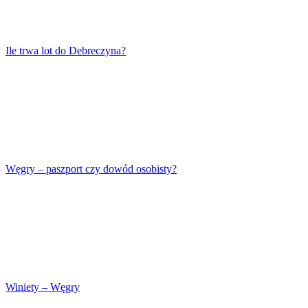
Ile trwa lot do Debreczyna?
Węgry – paszport czy dowód osobisty?
Winiety – Węgry