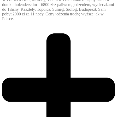
domku holenderskim – 6800 zł z paliwem, jedzeniem, wycieczkami
do Tihany, Kasztely, Topolca, Sumeg, Siofog, Budapeszt. Sam
pobyt 2000 zł za 11 nocy. Ceny jedzenia trochę wyższe jak w
Polsce.