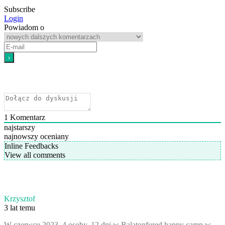
Subscribe
Login
Powiadom o
1
Komentarz
najstarszy
najnowszy
oceniany
Inline Feedbacks
View all comments
Krzysztof
3 lat temu
W czerwcu 2023, 4 osoby, 12 dni w Balatonfured happy camp w