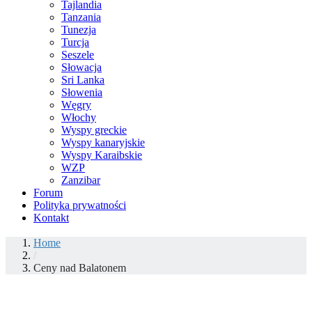
Tajlandia
Tanzania
Tunezja
Turcja
Seszele
Słowacja
Sri Lanka
Słowenia
Węgry
Włochy
Wyspy greckie
Wyspy kanaryjskie
Wyspy Karaibskie
WZP
Zanzibar
Forum
Polityka prywatności
Kontakt
Home
/
Ceny nad Balatonem