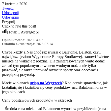
7 kwietnia 2020
Tweetuj
Udostępnij
Udostępnij
Przypnij
Click to rate this post!
[Total:
1
Average:
5
]
Opublikowano:
2020-04-07
Ostatnia aktualizacja:
2023-07-14
Chyba każdy z Nas choć raz słyszał o Balatonie. Balaton, czyli
największe jezioro Węgier oraz Europy Środkowej, stanowi świetne
miejsce na wakacje z rodziną. Dla zainteresowanych warto dodać,
że nad tym popularnym akwenem wodnym można nie tylko
plażować, ale także uprawiać rozmaite sporty oraz obcować z
przepiękną przyrodą.
Macie w planach
urlop na Węgrzech
? Koniecznie sprawdźcie, jak
kształtują się i kształtowały ceny produktów nad Balatonem oraz w
jego okolicach.
Ceny podstawowych produktów w sklepach
– Średnia cena mleka nad Balatonem wynosi w przybliżeniu (cena