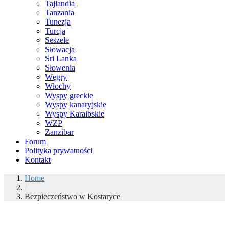
Tajlandia
Tanzania
Tunezja
Turcja
Seszele
Słowacja
Sri Lanka
Słowenia
Węgry
Włochy
Wyspy greckie
Wyspy kanaryjskie
Wyspy Karaibskie
WZP
Zanzibar
Forum
Polityka prywatności
Kontakt
Home
/
Bezpieczeństwo w Kostaryce