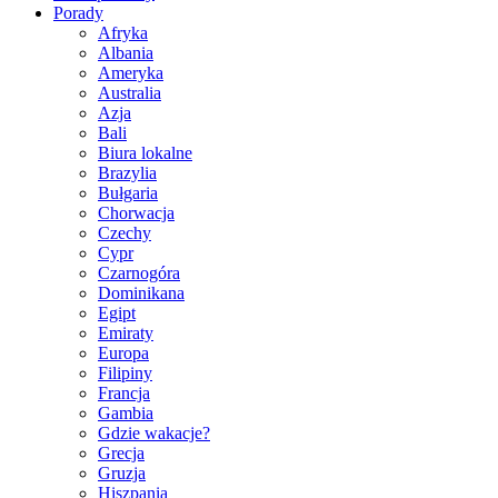
Porady
Afryka
Albania
Ameryka
Australia
Azja
Bali
Biura lokalne
Brazylia
Bułgaria
Chorwacja
Czechy
Cypr
Czarnogóra
Dominikana
Egipt
Emiraty
Europa
Filipiny
Francja
Gambia
Gdzie wakacje?
Grecja
Gruzja
Hiszpania