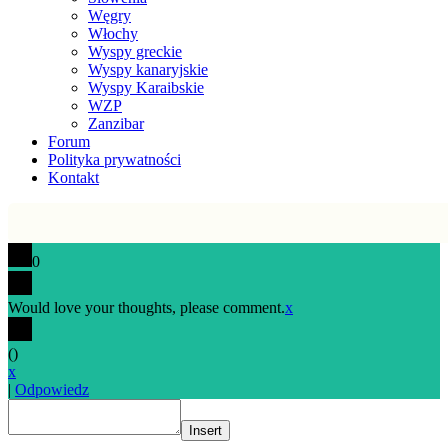
Węgry
Włochy
Wyspy greckie
Wyspy kanaryjskie
Wyspy Karaibskie
WZP
Zanzibar
Forum
Polityka prywatności
Kontakt
0
Would love your thoughts, please comment.
x
(
)
x
|
Odpowiedz
Insert