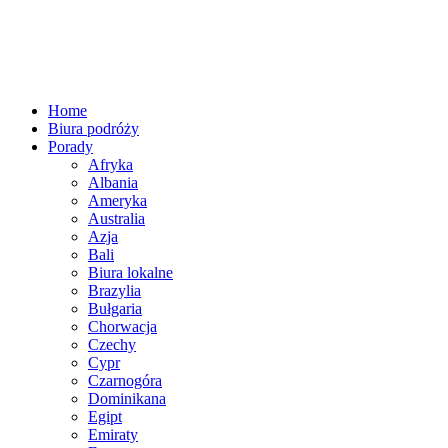
Home
Biura podróży
Porady
Afryka
Albania
Ameryka
Australia
Azja
Bali
Biura lokalne
Brazylia
Bułgaria
Chorwacja
Czechy
Cypr
Czarnogóra
Dominikana
Egipt
Emiraty