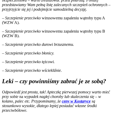
bezpieczeństwa – warto zrealizować przed podróżą. Poniżej
przedstawiamy Wam pełną listę zalecanych szczepień ochronnych –
przyjrzyjcie się jej i podejmijcie samodzielną decyzję.
– Szczepienie przeciwko
wirusowemu zapaleniu wątroby typu A
(WZW A).
– Szczepienie przeciwko
wirusowemu zapaleniu wątroby typu B
(WZW B).
– Szczepienie przeciwko durowi brzusznemu.
– Szczepienie przeciwko błonicy.
– Szczepienie przeciwko tężcowi.
– Szczepienie przeciwko wściekliźnie.
Leki – czy powinniśmy zabrać je ze sobą?
Odpowiedź jest prosta, tak! Apteczkę pierwszej pomocy warto mieć
przy sobie
na
wypadek nagłej choroby lub skaleczenia się – w
kolano, palec etc. Przypominamy, że
ceny w Kostaryce
są
stosunkowo wysokie, dlatego lepiej posiadać własne środki
przeciwbólowe.