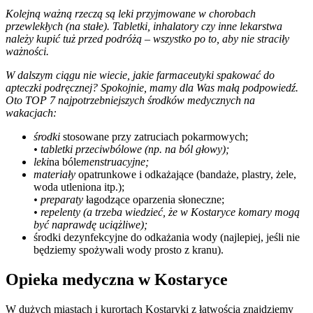
Kolejną ważną rzeczą są leki przyjmowane w chorobach
przewlekłych (na stałe). Tabletki, inhalatory czy inne lekarstwa
należy kupić tuż przed podróżą – wszystko po to, aby nie straciły
ważności.
W dalszym ciągu nie wiecie, jakie farmaceutyki spakować do
apteczki podręcznej? Spokojnie, mamy dla Was małą podpowiedź.
Oto TOP 7 najpotrzebniejszych środków medycznych na
wakacjach:
środki
stosowane przy zatruciach pokarmowych;
• tabletki przeciwbólowe (np. na ból głowy);
leki
na bóle
menstruacyjne;
materiały
opatrunkowe i odkażające (bandaże, plastry, żele,
woda utleniona itp.);
• preparaty
łagodzące oparzenia słoneczne;
• repelenty (a trzeba wiedzieć, że w Kostaryce komary mogą
być naprawdę uciążliwe);
środki dezynfekcyjne do odkażania wody (najlepiej, jeśli nie
będziemy spożywali wody prosto z kranu).
Opieka medyczna w Kostaryce
W dużych miastach i kurortach Kostaryki z łatwością znajdziemy