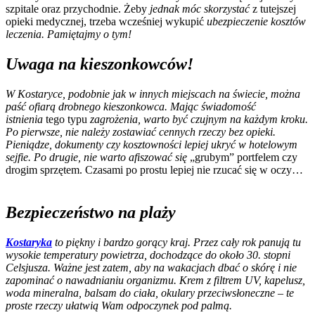
szpitale oraz przychodnie. Żeby
jednak móc skorzystać
z tutejszej
opieki medycznej, trzeba wcześniej wykupić
ubezpieczenie kosztów
leczenia. Pamiętajmy o tym!
Uwaga na kieszonkowców!
W Kostaryce, podobnie jak w innych miejscach na świecie, można
paść ofiarą drobnego kieszonkowca. Mając świadomość
istnienia
tego typu
zagrożenia, warto być czujnym na każdym kroku.
Po pierwsze, nie należy zostawiać cennych rzeczy bez opieki.
Pieniądze, dokumenty czy kosztowności lepiej ukryć w hotelowym
sejfie. Po drugie, nie warto afiszować się
„grubym” portfelem czy
drogim sprzętem. Czasami po prostu lepiej nie rzucać się w oczy…
Bezpieczeństwo na plaży
Kostaryka
to piękny i bardzo gorący kraj. Przez cały rok panują tu
wysokie temperatury powietrza, dochodzące do około 30. stopni
Celsjusza. Ważne jest zatem, aby na wakacjach dbać o skórę i nie
zapominać o nawadnianiu organizmu. Krem z filtrem UV, kapelusz,
woda mineralna, balsam do ciała, okulary przeciwsłoneczne – te
proste rzeczy ułatwią Wam odpoczynek pod palmą.