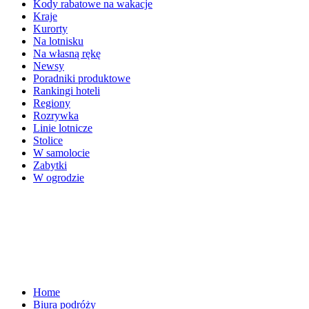
Kody rabatowe na wakacje
Kraje
Kurorty
Na lotnisku
Na własną rękę
Newsy
Poradniki produktowe
Rankingi hoteli
Regiony
Rozrywka
Linie lotnicze
Stolice
W samolocie
Zabytki
W ogrodzie
Home
Biura podróży