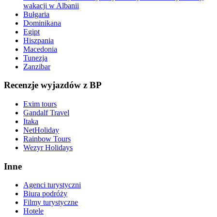
wakacji w Albanii
Bułgaria
Dominikana
Egipt
Hiszpania
Macedonia
Tunezja
Zanzibar
Recenzje wyjazdów z BP
Exim tours
Gandalf Travel
Itaka
NetHoliday
Rainbow Tours
Wezyr Holidays
Inne
Agenci turystyczni
Biura podróży
Filmy turystyczne
Hotele