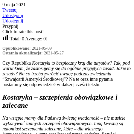
9 maja 2021
Tweetuj
Udostępnij
Udostępnij
Przypnij
Click to rate this post!
[Total:
0
Average:
0
]
Opublikowano:
2021-05-09
Ostatnia aktualizacja:
2021-05-27
Czy Republika
Kostaryki to bezpieczny kraj dla turystów? Tak, pod
warunkiem, że zastosujemy się do ogólnie przyjętych zasad. Jakie to
zasady? Na co trzeba zwrócić uwagę podczas zwiedzania
“Szwajcarii Ameryki Środkowej”? Na te oraz inne pytania
postaramy się odpowiedzieć w dalszej części tekstu.
Kostaryka – szczepienia obowiązkowe i
zalecane
Na wstępie mamy dla Państwa świetną wiadomość – nie musicie
wykonywać żadnych szczepień obowiązkowych. Inną kwestią są
natomiast szczepienia zalecane, które – dla własnego