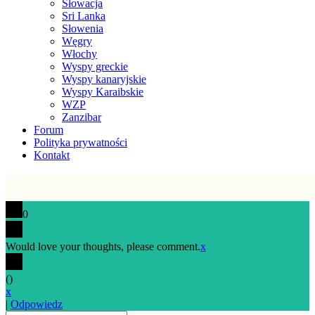
Słowacja
Sri Lanka
Słowenia
Węgry
Włochy
Wyspy greckie
Wyspy kanaryjskie
Wyspy Karaibskie
WZP
Zanzibar
Forum
Polityka prywatności
Kontakt
0
Would love your thoughts, please comment.
x
(
)
x
|
Odpowiedz