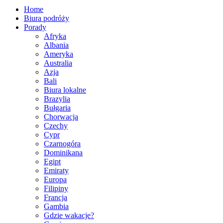
Home
Biura podróży
Porady
Afryka
Albania
Ameryka
Australia
Azja
Bali
Biura lokalne
Brazylia
Bułgaria
Chorwacja
Czechy
Cypr
Czarnogóra
Dominikana
Egipt
Emiraty
Europa
Filipiny
Francja
Gambia
Gdzie wakacje?