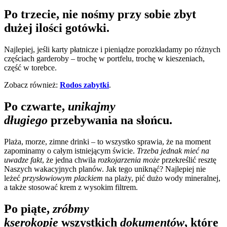
Po trzecie, nie nośmy przy sobie zbyt
dużej ilości gotówki.
Najlepiej, jeśli karty płatnicze i pieniądze porozkładamy po różnych
częściach garderoby – trochę w portfelu, trochę w kieszeniach,
część w torebce.
Zobacz również:
Rodos zabytki
.
Po czwarte,
unikajmy
długiego
przebywania na słońcu.
Plaża, morze, zimne drinki – to wszystko sprawia, że na moment
zapominamy o całym istniejącym świcie.
Trzeba jednak mieć na
uwadze fakt
, że jedna chwila
rozkojarzenia może
przekreślić resztę
Naszych wakacyjnych planów. Jak tego uniknąć? Najlepiej nie
leżeć
przysłowiowym plackiem
na plaży, pić dużo wody mineralnej,
a także stosować krem z wysokim filtrem.
Po piąte,
zróbmy
kserokopie
wszystkich
dokumentów
, które