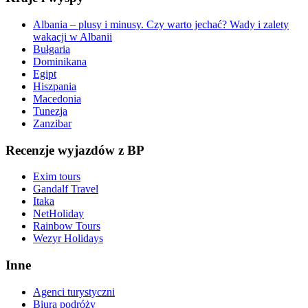
Albania – plusy i minusy. Czy warto jechać? Wady i zalety
wakacji w Albanii
Bułgaria
Dominikana
Egipt
Hiszpania
Macedonia
Tunezja
Zanzibar
Recenzje wyjazdów z BP
Exim tours
Gandalf Travel
Itaka
NetHoliday
Rainbow Tours
Wezyr Holidays
Inne
Agenci turystyczni
Biura podróży