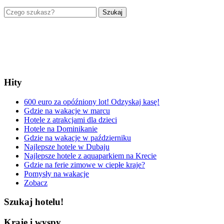
Szukaj
Hity
600 euro za opóźniony lot! Odzyskaj kasę!
Gdzie na wakacje w marcu
Hotele z atrakcjami dla dzieci
Hotele na Dominikanie
Gdzie na wakacje w październiku
Najlepsze hotele w Dubaju
Najlepsze hotele z aquaparkiem na Krecie
Gdzie na ferie zimowe w ciepłe kraje?
Pomysły na wakacje
Zobacz
Szukaj hotelu!
Kraje i wyspy