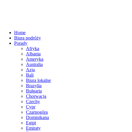
Home
Biura podróży
Porady
Afryka
Albania
Ameryka
Australia
Azja
Bali
Biura lokalne
Brazylia
Bułgaria
Chorwacja
Czechy
Cypr
Czarnogóra
Dominikana
Egipt
Emiraty