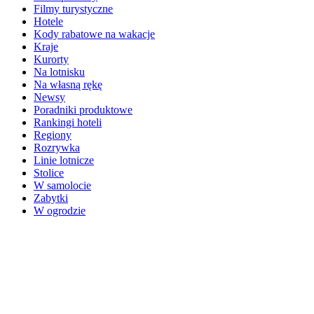
Filmy turystyczne
Hotele
Kody rabatowe na wakacje
Kraje
Kurorty
Na lotnisku
Na własną rękę
Newsy
Poradniki produktowe
Rankingi hoteli
Regiony
Rozrywka
Linie lotnicze
Stolice
W samolocie
Zabytki
W ogrodzie