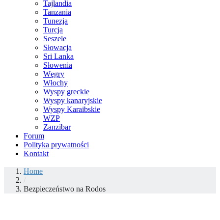
Tajlandia
Tanzania
Tunezja
Turcja
Seszele
Słowacja
Sri Lanka
Słowenia
Węgry
Włochy
Wyspy greckie
Wyspy kanaryjskie
Wyspy Karaibskie
WZP
Zanzibar
Forum
Polityka prywatności
Kontakt
Home
/
Bezpieczeństwo na Rodos