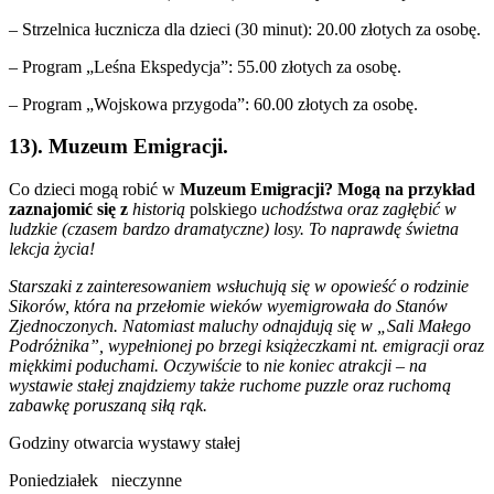
– Strzelnica łucznicza dla dzieci (30 minut): 20.00 złotych za osobę.
– Program „Leśna Ekspedycja”: 55.00 złotych za osobę.
– Program „Wojskowa przygoda”: 60.00 złotych za osobę.
13). Muzeum Emigracji.
Co dzieci mogą robić w
Muzeum Emigracji? Mogą na przykład
zaznajomić się z
historią
polskiego
uchodźstwa oraz zagłębić w
ludzkie (czasem bardzo dramatyczne) losy. To naprawdę świetna
lekcja życia!
Starszaki z zainteresowaniem wsłuchują się w opowieść o rodzinie
Sikorów, która na przełomie wieków wyemigrowała do Stanów
Zjednoczonych. Natomiast maluchy odnajdują się w „Sali Małego
Podróżnika”, wypełnionej po brzegi książeczkami nt. emigracji oraz
miękkimi poduchami. Oczywiście
to
nie koniec atrakcji – na
wystawie stałej znajdziemy także ruchome puzzle oraz ruchomą
zabawkę poruszaną siłą rąk.
Godziny otwarcia wystawy stałej
Poniedziałek nieczynne