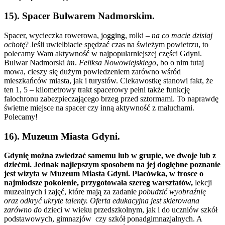
15). Spacer Bulwarem Nadmorskim.
Spacer, wycieczka rowerowa, jogging, rolki –
na co macie dzisiaj
ochotę
? Jeśli uwielbiacie spędzać czas na świeżym powietrzu, to
polecamy Wam aktywność w najpopularniejszej części Gdyni.
Bulwar Nadmorski
im
.
Feliksa Nowowiejskiego
, bo o nim tutaj
mowa, cieszy się dużym powiedzeniem zarówno wśród
mieszkańców miasta, jak i turystów. Ciekawostkę stanowi fakt, że
ten 1, 5 – kilometrowy trakt spacerowy pełni także funkcję
falochronu zabezpieczającego brzeg przed sztormami. To naprawdę
świetne miejsce na spacer czy inną aktywność z maluchami.
Polecamy!
16). Muzeum Miasta Gdyni.
Gdynię można zwiedzać samemu lub w grupie, we dwoje lub z
dziećmi. Jednak najlepszym sposobem na jej dogłębne poznanie
jest wizyta w Muzeum Miasta Gdyni. Placówka, w trosce o
najmłodsze pokolenie, przygotowała szereg warsztatów,
lekcji
muzealnych i zajęć, które mają za zadanie
pobudzić wyobraźnię
oraz odkryć ukryte talenty. Oferta edukacyjna jest skierowana
zarówno do
dzieci w wieku przedszkolnym, jak i do uczniów szkół
podstawowych, gimnazjów czy szkół ponadgimnazjalnych. A