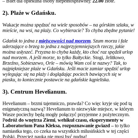
– Bilet dla opiekuna osoby niepełnosprawnej:
22.00
złote.
2). Plaże w Gdańsku.
Wakacje
można spędzać na wiele sposobów – na górskim szlaku, w
mieście, na wsi, na plaży. Co wybieracie? To chyba zbędne pytanie!
Gdańsk to jedna z
miejscowości nad morzem
. Szum morza i fale
uderzające o brzeg to jedna z najprzyjemniejszych rzeczy, jakie
można usłyszeć. Przyzna to chyba każdy, kto choć raz spędził urlop
nad morzem. A jeśli morze, to tylko Bałtyckie.
Stogi,
Jelitkowo,
Brzeźno, Sobieszewo, Orle – mówią Wam coś te nazwy? Tak, to
najpiękniejsze plaże w Gdańsku. Jeśli macie zamiar spędzić urlop
wylegując się na plaży i doglądając pociech bawiących się w
piasku, to koniecznie postawcie na gdańskie kąpieliska.
3). Centrum Hevelianum.
Hevelianum – brzmi tajemniczo, prawda? Co więc kryje się pod tą
enigmatyczną nazwą? Hevelianum to niezwykłe miejsce, w którym
Wasze pociechy będą mogły połączyć przyjemne z pożytecznym.
P
odróż do wnętrza Ziemi
,
wehikuł czasu, eksperymenty w
Laboratorium Pana Kleksa, rozpoznawanie gwiazd –
to tylko
namiastka tego, co czeka na wszystkich milusińskich w tej części
Polski. Przecież nauka nie musi być nudna!