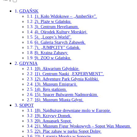
GDAŃSK
1). Koło Widokowe – „AmberSky”.
2). Plaże w Gdańsku.
3). Centrum Hevelianum.
4). Ośrodek Kultury Morskiej.
5). „Loopy’s World”.
6). Galeria Starych Zabawek.
7). „JUMPCITY” Gdańsk.
8). Kraina Zabawy.
9). ZOO w Gdańsku.
GDYNIA
10). Akwarium Gdyńskie.
11). Centrum Nauki „EXPERYMENT”.
12). Adventure Park Gdynia Kolibki.
13). Muzeum Emigracji.
14). Rejs statkiem.
15). Spacer Bulwarem Nadmorskim.
16). Muzeum Miasta Gdyni.
SOPOT
18). Najdłuższe drewniane molo w Europie.
19). Krzywy Domek.
20). Aquapark Sopot.
21). Muzeum Figur Woskowych – Sopot Wax Museum.
22). Plac zabaw w parku Sopot Dolny.
23). Latarnia Morska w Sopocie.