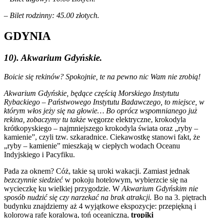
– Bilet rodzinny: 45.00 złotych.
GDYNIA
10). Akwarium Gdyńskie.
Boicie się rekinów? Spokojnie, te na pewno nic Wam nie zrobią!
Akwarium Gdyńskie, będące częścią Morskiego Instytutu
Rybackiego – Państwowego Instytutu Badawczego, to miejsce, w
którym włos jeży się na głowie… Bo oprócz wspomnianego już
rekina, zobaczymy tu także
węgorze elektryczne, krokodyla
krótkopyskiego – najmniejszego krokodyla świata oraz „ryby –
kamienie”, czyli tzw. szkaradnice. Ciekawostkę stanowi fakt, że
„ryby – kamienie” mieszkają w ciepłych wodach Oceanu
Indyjskiego i Pacyfiku.
Pada za oknem? Cóż, takie są uroki wakacji. Zamiast jednak
bezczynnie siedzieć
w pokoju hotelowym, wybierzcie się na
wycieczkę ku wielkiej przygodzie. W
Akwarium Gdyńskim nie
sposób nudzić się czy narzekać na brak atrakcji.
Bo na 3. piętrach
budynku znajdziemy aż 4 wyjątkowe ekspozycje: przepiękną i
kolorową rafę koralową, toń oceaniczną,
tropiki