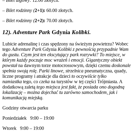
– Bilet ulgowy:
12.00 złotych.
– Bilet rodzinny (
2+1):
60.00 złotych.
– Bilet rodzinny (
2+2):
70.00 złotych.
12). Adventure Park
Gdynia
Kolibki
.
Lubicie adrenalinę i czas spędzony na świeżym powietrzu? Wobec
tego
Adventure Park
Gdynia
Kolibki z pewnością przypadnie Wam
do gustu. Czym jest ten ekscytujący park rozrywki? To miejsce, w
którym każdy poczuje moc wrażeń i emocji. Gigantyczny obiekt
powstał
na dawnym torze motocrossowym, dzięki czemu
doskonale
spełnia swoją rolę. Parki linowe, strzelnica
pneumatyczna, quady,
liczne programy i atrakcje dla dzieci
to oczywiście tylko
namiastka
tego, co
czeka
na turystów w tej części Trójmiasta. A
dodatkową zaletą
tego miejsca jest fakt, że posiada ono dogodną
lokalizację – można dojechać tu zarówno samochodem, jak i
komunikacją miejską.
Godziny otwarcia parku
Poniedziałek 9:00 – 19:00
Wtorek 9:00 – 19:00