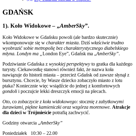
GDAŃSK
1). Koło Widokowe – „
AmberSky”
.
Koło Widokowe w Gdańsku powoli (ale bardzo skutecznie)
wkomponowuje się w
charakter miasta
. Dziś
właściwie trudno
wyobrazić sobie metropolię bez charakterystycznego diabelskiego
młyna. Londyn ma „
London Eye”, Gdańsk ma „
AmberSky”
.
Podziwianie Gdańska z
wysokiej perspektywy
to gratka dla każdego
turysty. Ciekawostkę stanowi również fakt, że nazwa koła
nawiązuje do historii miasta – przecież Gdańsk od zawsze słynął z
bursztynu. Chcecie, by Wasze dziecko zobaczyło miasto z lotu
ptaka? Koniecznie więc wsiądźcie do jednej z komfortowych
gondoli
i poczujcie lekki dreszczyk emocji na plecach.
Oto
, co
zobaczycie z koła widokowego: stocznię z zabytkowymi
żurawiami, piękne kamieniczki oraz wzgórza morenowe.
Atrakcje
dla dzieci w Trójmieście
potrafią zachwycić.
Godziny otwarcia „
AmberSky”
Poniedziałek 10:30 – 22.00