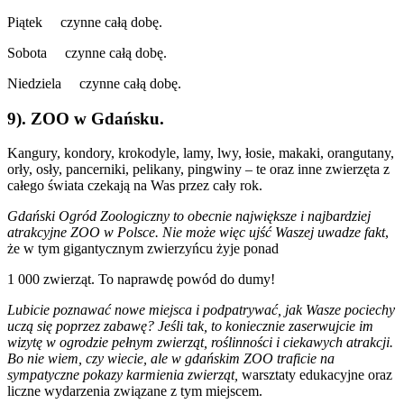
Piątek czynne całą dobę.
Sobota czynne całą dobę.
Niedziela czynne całą dobę.
9). ZOO w Gdańsku.
Kangury, kondory, krokodyle, lamy, lwy, łosie, makaki, orangutany,
orły, osły, pancerniki, pelikany, pingwiny – te oraz inne zwierzęta z
całego świata czekają na Was przez cały rok.
Gdański Ogród Zoologiczny to obecnie największe i najbardziej
atrakcyjne ZOO w Polsce. Nie może więc ujść Waszej uwadze fakt
,
że w tym gigantycznym zwierzyńcu żyje ponad
1 000 zwierząt. To naprawdę powód do dumy!
Lubicie poznawać nowe miejsca i podpatrywać, jak Wasze pociechy
uczą się poprzez zabawę? Jeśli tak, to koniecznie zaserwujcie im
wizytę w ogrodzie pełnym zwierząt, roślinności i ciekawych atrakcji.
Bo nie wiem, czy wiecie, ale w gdańskim ZOO traficie na
sympatyczne pokazy karmienia zwierząt,
warsztaty edukacyjne oraz
liczne wydarzenia związane z tym miejscem.