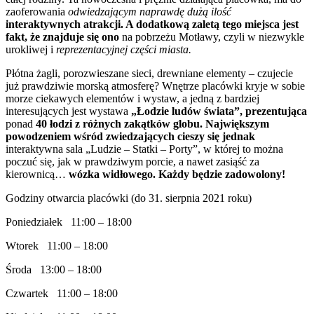
zaoferowania
odwiedzającym naprawdę dużą ilość
interaktywnych atrakcji. A dodatkową zaletą tego miejsca jest
fakt, że znajduje się ono
na pobrzeżu Motławy, czyli w niezwykle
urokliwej i
reprezentacyjnej części miasta.
Płótna żagli, porozwieszane sieci, drewniane elementy – czujecie
już prawdziwie morską atmosferę? Wnętrze placówki kryje w sobie
morze ciekawych elementów i wystaw, a jedną z bardziej
interesujących jest wystawa
„Łodzie ludów świata”, prezentująca
ponad
40 łodzi z różnych zakątków globu. Największym
powodzeniem wśród zwiedzających cieszy się jednak
interaktywna sala „Ludzie – Statki – Porty”, w której to można
poczuć się, jak w prawdziwym porcie, a nawet zasiąść za
kierownicą…
wózka widłowego. Każdy będzie zadowolony!
Godziny otwarcia placówki (do 31. sierpnia 2021 roku)
Poniedziałek 11:00 – 18:00
Wtorek 11:00 – 18:00
Środa 13:00 – 18:00
Czwartek 11:00 – 18:00