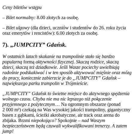
Ceny biletów wstępu
– Bilet normalny:
8.00 złotych za osobę.
– Bilet ulgowy
(dla dzieci, uczniów i studentów do 26. roku życia
oraz emerytów i rencistów): 6.00 złotych za osobę.
7). „
JUMPCITY” Gdańsk.
W ostatnich latach skakanie na trampolinie stało się bardzo
popularną
formą
aktywności fizycznej. Skaczą rodzice, skaczą
dzieci, skaczą też dziadkowie. Jeśli Wasze pociechy uwielbiają
radośnie podskakiwać i w ten sposób aktywować mięśnie oraz mózg
do pracy, koniecznie zabierzcie je do „JUMPCITY” Gdańsk –
największego parku trampolin w Trójmieście.
„JUMPCITY” Gdańsk to świetne miejsce
do aktywnego
spędzenia
wolnego czasu
.
Chyba nie ma nic lepszego
niż
połączenie
przyjemnego
z
pożytecznym
… Na ogromnym obszarze (ponad
2 000 m²) czekają na Was wysokiej jakości trampoliny, gigantyczny
basen z gąbkami, ścieżki akrobatyczne, air track oraz arena do
zbijaka. Brzmi
niepokojąco?
Spokojnie –
nad Waszym
bezpieczeństwem będą czuwali wykwalifikowani trenerzy. A zatem
jump!