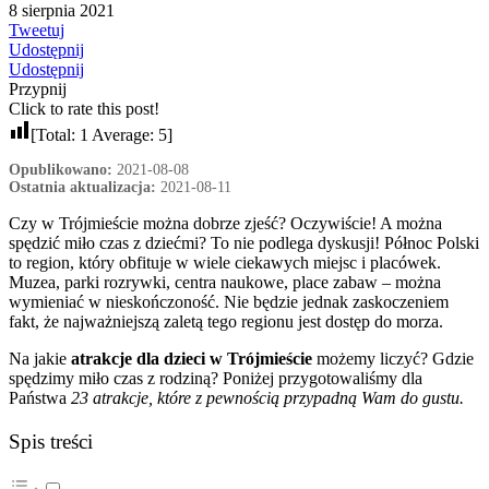
8 sierpnia 2021
Tweetuj
Udostępnij
Udostępnij
Przypnij
Click to rate this post!
[Total:
1
Average:
5
]
Opublikowano:
2021-08-08
Ostatnia aktualizacja:
2021-08-11
Czy w Trójmieście można dobrze zjeść? Oczywiście! A można
spędzić miło czas z dziećmi? To nie podlega dyskusji! Północ Polski
to region, który obfituje w wiele ciekawych miejsc i placówek.
Muzea, parki rozrywki, centra naukowe, place zabaw – można
wymieniać w nieskończoność. Nie będzie jednak zaskoczeniem
fakt, że najważniejszą zaletą tego regionu jest dostęp do morza.
Na jakie
atrakcje dla dzieci w Trójmieście
możemy liczyć? Gdzie
spędzimy miło czas z rodziną? Poniżej przygotowaliśmy dla
Państwa
23 atrakcje, które z pewnością przypadną Wam do gustu.
Spis treści