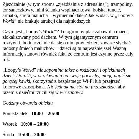
Zjeżdżalnie (w tym stroma „zjeżdżalnia z adrenaliną”), trampoliny,
tor saneczkowy, mini ścianka wspinaczkowa, boiska, tunele,
armatki, strefa malucha – wymieniać dalej? Jak widać, w „Loopy’s
World
” nie brakuje atrakcji dla najmłodszych.
Czym jest „Loopy’s
World
”? To ogromny plac zabaw dla dzieci,
zlokalizowany pod dachem. W tym gigantycznym centrum
rozrywki, bo inaczej nie da się o nim powiedzieć, zawsze słychać
radosny śmiech maluchów – dzieci są tu najważniejsze! Ważną
informację stanowi również fakt, że centrum jest czynne przez cały
rok.
„Loopy’s
World
”
nie zapomina także o rodzicach i opiekunach
dzieci. Dorośli, w oczekiwaniu na swoje pociechy, mogą napić się
gorącej kawki
, skorzystać z bezpłatnego Wi-Fi lub przejrzeć
kolorowe czasopisma.
Nic jednak nie stoi na przeszkodzie
, aby
razem z dziećmi rzucili
się w wir zabawy.
Godziny otwarcia obiektu
Poniedziałek
10:00 – 20:00
Wtorek
10:00 – 20:00
Środa
10:00 – 20:00