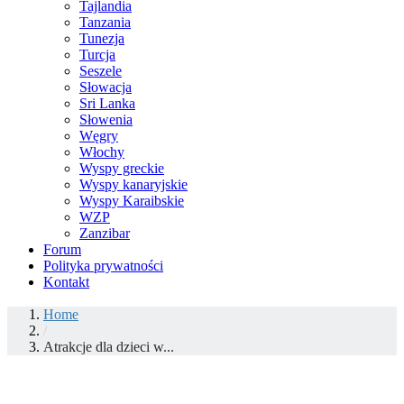
Tajlandia
Tanzania
Tunezja
Turcja
Seszele
Słowacja
Sri Lanka
Słowenia
Węgry
Włochy
Wyspy greckie
Wyspy kanaryjskie
Wyspy Karaibskie
WZP
Zanzibar
Forum
Polityka prywatności
Kontakt
Home
/
Atrakcje dla dzieci w...