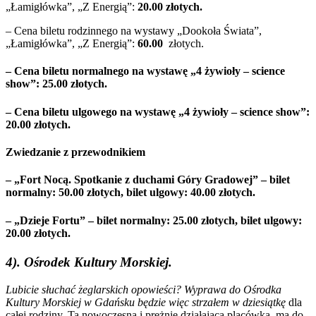
„Łamigłówka”, „Z Energią”:
20.00 złotych.
– Cena biletu rodzinnego na wystawy „Dookoła Świata”,
„Łamigłówka”, „Z Energią”:
60.00
złotych.
– Cena biletu normalnego na wystawę „4 żywioły – science
show”:
25.00
złotych.
– Cena biletu ulgowego na wystawę „4 żywioły – science show”:
20.00
złotych.
Zwiedzanie z przewodnikiem
– „Fort Nocą. Spotkanie z duchami Góry Gradowej” – bilet
normalny:
50.00 złotych, bilet ulgowy: 40.00 złotych.
– „Dzieje Fortu” – bilet normalny:
25
.00 złotych,
bilet ulgowy:
20.00 złotych.
4). Ośrodek Kultury Morskiej.
Lubicie słuchać żeglarskich opowieści? Wyprawa do Ośrodka
Kultury Morskiej w Gdańsku będzie więc strzałem w dziesiątkę
dla
całej rodziny. Ta nowoczesna i prężnie działająca placówka, ma do