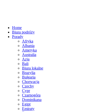
Home
Biura podróży
Porady
Afryka
Albania
Ameryka
Australia
Azja
Bali
Biura lokalne
Brazylia
Bułgaria
Chorwacja
Czechy
Cypr
Czarnogóra
Dominikana
Egipt
Emiraty