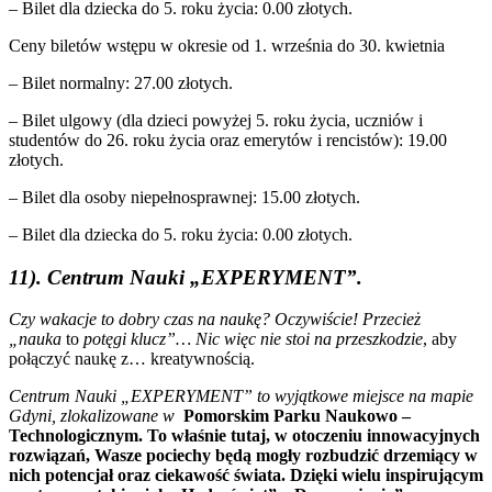
– Bilet dla dziecka do 5. roku życia: 0.00 złotych.
Ceny biletów wstępu w okresie od 1. września do 30. kwietnia
– Bilet normalny: 27.00 złotych.
– Bilet ulgowy (dla dzieci powyżej 5. roku życia, uczniów i
studentów do 26. roku życia oraz emerytów i rencistów): 19.00
złotych.
– Bilet dla osoby niepełnosprawnej: 15.00 złotych.
– Bilet dla dziecka do 5. roku życia: 0.00 złotych.
11). Centrum Nauki „EXPERYMENT”.
Czy wakacje to dobry czas na naukę? Oczywiście! Przecież
„nauka
to
potęgi klucz”… Nic więc nie stoi na przeszkodzie
, aby
połączyć naukę z… kreatywnością.
Centrum Nauki „EXPERYMENT” to wyjątkowe miejsce na mapie
Gdyni, zlokalizowane w
Pomorskim Parku Naukowo –
Technologicznym. To właśnie tutaj, w otoczeniu innowacyjnych
rozwiązań, Wasze pociechy będą mogły rozbudzić drzemiący w
nich potencjał oraz ciekawość świata. Dzięki wielu inspirującym