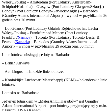
Wałęsy/Polska) – Amsterdam (Port Lotniczy Amsterdam-
Schiphol/Holandia) – Glasgow (Port Lotniczy Glasgow/Szkocja) –
Londyn (Port Lotniczy Londyn-Gatwick/Anglia) – Barbados
(Grantley Adams International Airport) – wynosi w przybliżeniu 26
godzin oraz 20 minut.
– Lot Gdańsk (Port Lotniczy Gdańsk-Rębiechowo im. Lecha
Wałęsy/Polska) – Frankfurt nad Menem (Port Lotniczy
Frankfurt/
Niemcy
) – Toronto (Port Lotniczy Toronto-Lester B.
Pearson/
Kanada
) – Barbados (Grantley Adams International
Airport) – wynosi w przybliżeniu 29 godzin oraz 30 minut.
Linie lotnicze obsługujące loty na Barbados
– British Airways.
– Aer Lingus – irlandzkie linie lotnicze.
– Koninklijke Luchtvaart Maatschappij (KLM) – holenderskie linie
lotnicze.
Lotnisko na Barbadosie
Jedynym lotniskiem w „Małej Anglii Karaibów” jest Grantley
Adams International Airport – port lotniczy przyjmujący rejsy m.in.
z Europy, USA i Kanady.