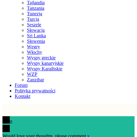
Tajlandia
Tanzania
Tunezja
Turcja
Seszele
Słowacja
Sri Lanka
Słowenia
Węgry
Włochy
Wyspy greckie
Wyspy kanaryjskie
Wyspy Karaibskie
WZP
Zanzibar
Forum
Polityka prywatności
Kontakt
0
Would love your thoughts, please comment.
x