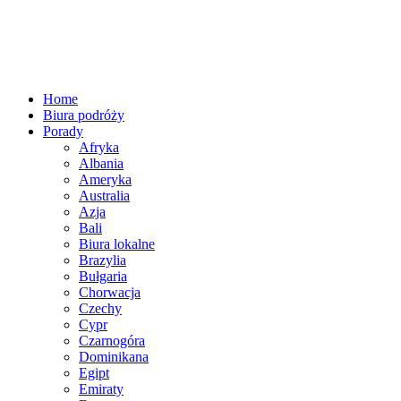
Home
Biura podróży
Porady
Afryka
Albania
Ameryka
Australia
Azja
Bali
Biura lokalne
Brazylia
Bułgaria
Chorwacja
Czechy
Cypr
Czarnogóra
Dominikana
Egipt
Emiraty