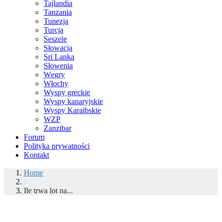
Tajlandia
Tanzania
Tunezja
Turcja
Seszele
Słowacja
Sri Lanka
Słowenia
Węgry
Włochy
Wyspy greckie
Wyspy kanaryjskie
Wyspy Karaibskie
WZP
Zanzibar
Forum
Polityka prywatności
Kontakt
Home
/
Ile trwa lot na...