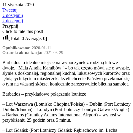
11 stycznia 2020
Tweetuj
Udostępnij
Udostępnij
Przypnij
Click to rate this post!
[Total:
0
Average:
0
]
Opublikowano:
2020-01-11
Ostatnia aktualizacja:
2021-05-29
Barbados to idealne miejsce na wypoczynek z rodziną lub we
dwoje. „Mała Anglia Karaibów” – bo tak często mówi się o wyspie,
słynie z doskonałej, regionalnej kuchni, luksusowych kurortów oraz
tętniących życiem miasteczek. Jeżeli chcecie Państwo przekonać się
o tym na własnej skórze, koniecznie zarezerwujcie bilet na samolot.
Barbados – przykładowe połączenia lotnicze
– Lot Warszawa (Lotnisko Chopina/Polska) – Dublin (Port Lotniczy
Dublin/Irlandia) – Londyn (Port Lotniczy Londyn-Gatwick/Anglia)
– Barbados (Grantley Adams International Airport) – wynosi w
przybliżeniu 25 godzin oraz 5 minut.
– Lot Gdańsk (Port Lotniczy Gdańsk-Rębiechowo im. Lecha