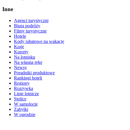
Inne
Agenci turystyczni
Biura podróży
Filmy turystyczne
Hotele
Kody rabatowe na wakacje
Kraje
Kurorty
Na lotnisku
Na własną rękę
Newsy
Poradniki produktowe
Rankingi hoteli
Regiony
Rozrywka
Linie lotnicze
Stolice
W samolocie
Zabytki
W ogrodzie