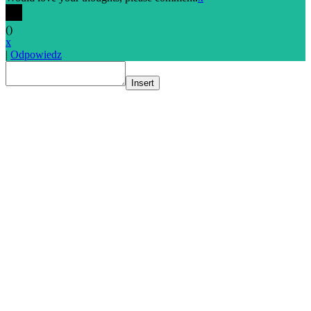
(
)
x
|
Odpowiedz
Insert