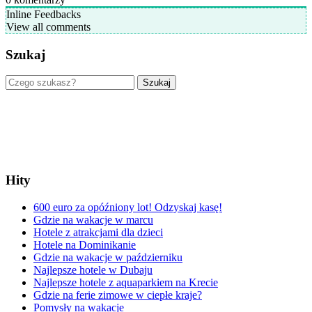
Inline Feedbacks
View all comments
Szukaj
Szukaj
Hity
600 euro za opóźniony lot! Odzyskaj kasę!
Gdzie na wakacje w marcu
Hotele z atrakcjami dla dzieci
Hotele na Dominikanie
Gdzie na wakacje w październiku
Najlepsze hotele w Dubaju
Najlepsze hotele z aquaparkiem na Krecie
Gdzie na ferie zimowe w ciepłe kraje?
Pomysły na wakacje