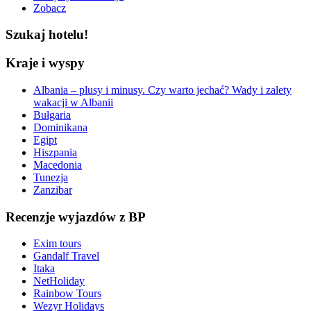
Zobacz
Szukaj hotelu!
Kraje i wyspy
Albania – plusy i minusy. Czy warto jechać? Wady i zalety
wakacji w Albanii
Bułgaria
Dominikana
Egipt
Hiszpania
Macedonia
Tunezja
Zanzibar
Recenzje wyjazdów z BP
Exim tours
Gandalf Travel
Itaka
NetHoliday
Rainbow Tours
Wezyr Holidays