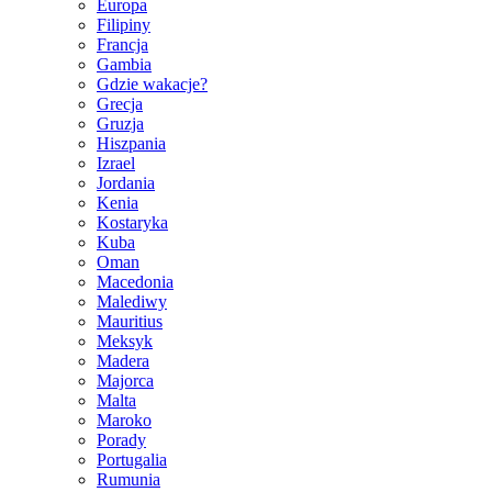
Europa
Filipiny
Francja
Gambia
Gdzie wakacje?
Grecja
Gruzja
Hiszpania
Izrael
Jordania
Kenia
Kostaryka
Kuba
Oman
Macedonia
Malediwy
Mauritius
Meksyk
Madera
Majorca
Malta
Maroko
Porady
Portugalia
Rumunia