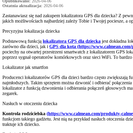
Opublikowano:
2026-04-06
Ostatnia aktualizacja:
2026-04-06
Zastanawiasz się nad zakupem lokalizatora GPS dla dziecka? Z pewno
jakich możliwościach najbardziej zależy Tobie i Twojej pociesze, a
Precyzyjna lokalizacja dziecka
Podstawową funkcją
lokalizatora GPS dla dziecka
jest dokładna lo
zarówno dla dzieci, jak i
GPS dla kota (https://www.calmean.com/p
pociechy na otwartej przestrzeni smartwatch z lokalizatorem GPS lokal
poprzez sygnał operatorów komórkowych oraz sieci WiFi. To bardzo u
Lokalizator jak smartfon
Producenci lokalizatorów GPS dla dzieci bardzo często zwiększają fun
najmłodszych. Takim sprzętem można dzwonić i odbierać połączenia 
lokalizator z funkcją dzwonienia i odbierania połączeń głosowych m
zegarek.
Nasłuch w otoczeniu dziecka
Kontrola rodzicielska
(https://www.calmean.com/produkty-calmea
funkcjom takiego gadżetu. Jest nią na przykład nasłuch otoczenia dzi
traktuje ich dziecko.