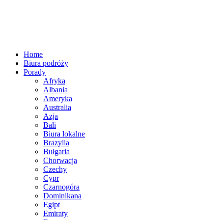
Home
Biura podróży
Porady
Afryka
Albania
Ameryka
Australia
Azja
Bali
Biura lokalne
Brazylia
Bułgaria
Chorwacja
Czechy
Cypr
Czarnogóra
Dominikana
Egipt
Emiraty