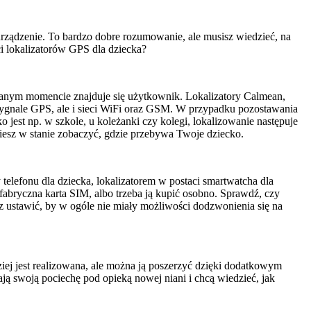
urządzenie. To bardzo dobre rozumowanie, ale musisz wiedzieć, na
ci lokalizatorów GPS dla dziecka?
 danym momencie znajduje się użytkownik. Lokalizatory Calmean,
na sygnale GPS, ale i sieci WiFi oraz GSM. W przypadku pozostawania
o jest np. w szkole, u koleżanki czy kolegi, lokalizowanie następuje
iesz w stanie zobaczyć, gdzie przebywa Twoje dziecko.
 telefonu dla dziecka, lokalizatorem w postaci smartwatcha dla
abryczna karta SIM, albo trzeba ją kupić osobno. Sprawdź, czy
z ustawić, by w ogóle nie miały możliwości dodzwonienia się na
ziej jest realizowana, ale można ją poszerzyć dzięki dodatkowym
ają swoją pociechę pod opieką nowej niani i chcą wiedzieć, jak