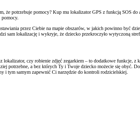
, że potrzebuje pomocy? Kup mu lokalizator GPS z funkcją SOS do alar
j pomocy.
 ustawiania przez Ciebie na mapie obszarów, w jakich powinno być dz
i sam lokalizację i wykryje, że dziecko przekroczyło wytyczoną str
lokalizator, czy robienie zdjęć zegarkiem – to dodatkowe funkcje, z 
dziej potrzebne, a bez których Ty i Twoje dziecko możecie się obyć. Do
ny i tym samym zapewnić Ci narzędzie do kontroli rodzicielskiej.