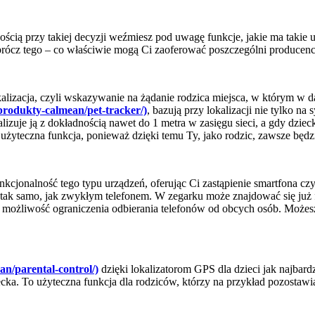
ścią przy takiej decyzji weźmiesz pod uwagę funkcje, jakie ma takie 
 oprócz tego – co właściwie mogą Ci zaoferować poszczególni producen
kalizacja, czyli wskazywanie na żądanie rodzica miejsca, w którym w
rodukty-calmean/pet-tracker/)
, bazują przy lokalizacji nie tylko 
izuje ją z dokładnością nawet do 1 metra w zasięgu sieci, a gdy dzieck
żyteczna funkcja, ponieważ dzięki temu Ty, jako rodzic, zawsze będz
kcjonalność tego typu urządzeń, oferując Ci zastąpienie smartfona czy
tak samo, jak zwykłym telefonem. W zegarku może znajdować się już f
a możliwość ograniczenia odbierania telefonów od obcych osób. Możes
n/parental-control/)
dzięki lokalizatorom GPS dla dzieci jak najbard
ecka. To użyteczna funkcja dla rodziców, którzy na przykład pozostawi