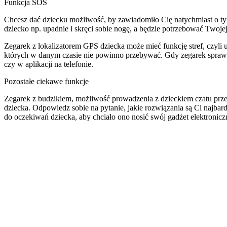
Funkcja SOS
Chcesz dać dziecku możliwość, by zawiadomiło Cię natychmiast o tym
dziecko np. upadnie i skręci sobie nogę, a będzie potrzebować Twoje
Zegarek z lokalizatorem GPS dziecka może mieć funkcję stref, czyli
których w danym czasie nie powinno przebywać. Gdy zegarek sprawdz
czy w aplikacji na telefonie.
Pozostałe ciekawe funkcje
Zegarek z budzikiem, możliwość prowadzenia z dzieckiem czatu przez 
dziecka. Odpowiedz sobie na pytanie, jakie rozwiązania są Ci najbar
do oczekiwań dziecka, aby chciało ono nosić swój gadżet elektronicz