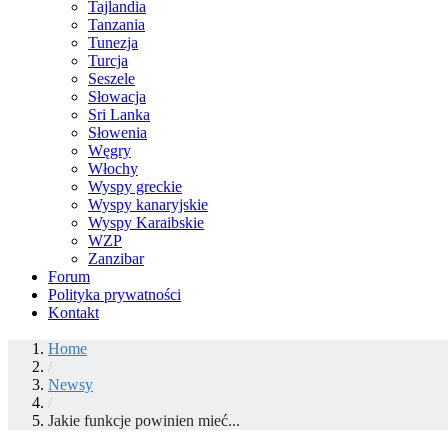
Tajlandia
Tanzania
Tunezja
Turcja
Seszele
Słowacja
Sri Lanka
Słowenia
Węgry
Włochy
Wyspy greckie
Wyspy kanaryjskie
Wyspy Karaibskie
WZP
Zanzibar
Forum
Polityka prywatności
Kontakt
Home
/
Newsy
/
Jakie funkcje powinien mieć...