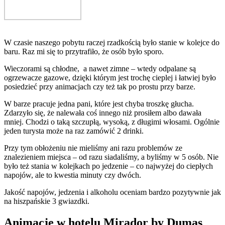
W czasie naszego pobytu raczej rzadkością było stanie w kolejce do
baru. Raz mi się to przytrafiło, że osób było sporo.
Wieczorami są chłodne, a nawet zimne – wtedy odpalane są
ogrzewacze gazowe, dzięki którym jest trochę cieplej i łatwiej było
posiedzieć przy animacjach czy też tak po prostu przy barze.
W barze pracuje jedna pani, które jest chyba troszkę głucha.
Zdarzyło się, że nalewała coś innego niż prosiłem albo dawała
mniej. Chodzi o taką szczupłą, wysoką, z długimi włosami. Ogólnie
jeden turysta może na raz zamówić 2 drinki.
Przy tym obłożeniu nie mieliśmy ani razu problemów ze
znalezieniem miejsca – od razu siadaliśmy, a byliśmy w 5 osób. Nie
było też stania w kolejkach po jedzenie – co najwyżej do ciepłych
napojów, ale to kwestia minuty czy dwóch.
Jakość napojów, jedzenia i alkoholu oceniam bardzo pozytywnie jak
na hiszpańskie 3 gwiazdki.
Animacje w hotelu Mirador by Dumas