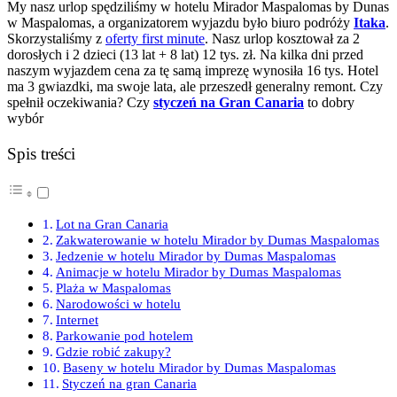
My nasz urlop spędziliśmy w hotelu Mirador Maspalomas by Dunas
w Maspalomas, a organizatorem wyjazdu było biuro podróży
Itaka
.
Skorzystaliśmy z
oferty first minute
. Nasz urlop kosztował za 2
dorosłych i 2 dzieci (13 lat + 8 lat) 12 tys. zł. Na kilka dni przed
naszym wyjazdem cena za tę samą imprezę wynosiła 16 tys. Hotel
ma 3 gwiazdki, ma swoje lata, ale przeszedł generalny remont. Czy
spełnił oczekiwania? Czy
styczeń na Gran Canaria
to dobry
wybór
Spis treści
Lot na Gran Canaria
Zakwaterowanie w hotelu Mirador by Dumas Maspalomas
Jedzenie w hotelu Mirador by Dumas Maspalomas
Animacje w hotelu Mirador by Dumas Maspalomas
Plaża w Maspalomas
Narodowości w hotelu
Internet
Parkowanie pod hotelem
Gdzie robić zakupy?
Baseny w hotelu Mirador by Dumas Maspalomas
Styczeń na gran Canaria