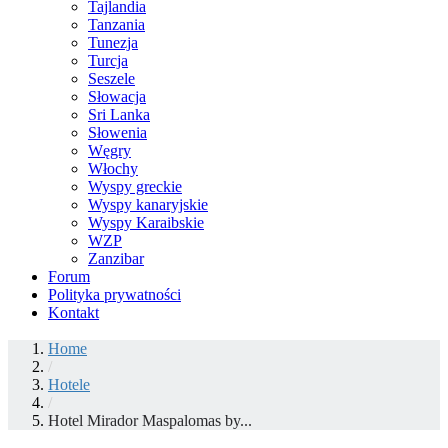
Tajlandia
Tanzania
Tunezja
Turcja
Seszele
Słowacja
Sri Lanka
Słowenia
Węgry
Włochy
Wyspy greckie
Wyspy kanaryjskie
Wyspy Karaibskie
WZP
Zanzibar
Forum
Polityka prywatności
Kontakt
Home
/
Hotele
/
Hotel Mirador Maspalomas by...