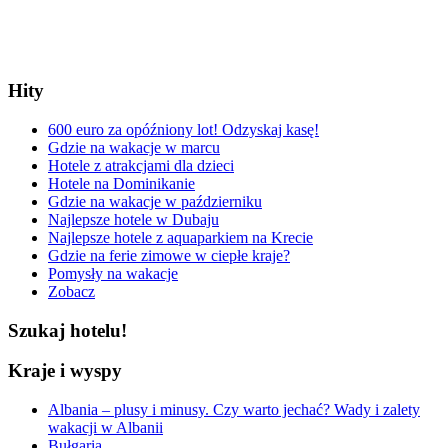
Hity
600 euro za opóźniony lot! Odzyskaj kasę!
Gdzie na wakacje w marcu
Hotele z atrakcjami dla dzieci
Hotele na Dominikanie
Gdzie na wakacje w październiku
Najlepsze hotele w Dubaju
Najlepsze hotele z aquaparkiem na Krecie
Gdzie na ferie zimowe w ciepłe kraje?
Pomysły na wakacje
Zobacz
Szukaj hotelu!
Kraje i wyspy
Albania – plusy i minusy. Czy warto jechać? Wady i zalety
wakacji w Albanii
Bułgaria