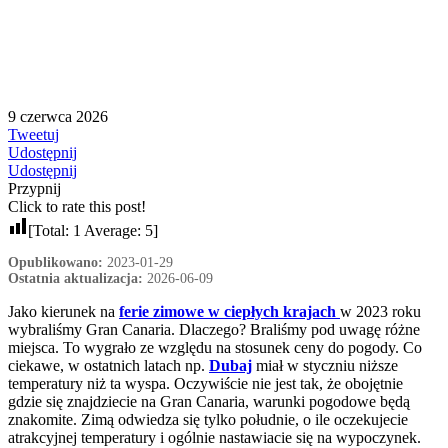
9 czerwca 2026
Tweetuj
Udostępnij
Udostępnij
Przypnij
Click to rate this post!
[Total:
1
Average:
5
]
Opublikowano:
2023-01-29
Ostatnia aktualizacja:
2026-06-09
Jako kierunek na
ferie zimowe w ciepłych krajach
w 2023 roku
wybraliśmy Gran Canaria. Dlaczego? Braliśmy pod uwagę różne
miejsca. To wygrało ze względu na stosunek ceny do pogody. Co
ciekawe, w ostatnich latach np.
Dubaj
miał w styczniu niższe
temperatury niż ta wyspa. Oczywiście nie jest tak, że obojętnie
gdzie się znajdziecie na Gran Canaria, warunki pogodowe będą
znakomite. Zimą odwiedza się tylko południe, o ile oczekujecie
atrakcyjnej temperatury i ogólnie nastawiacie się na wypoczynek.