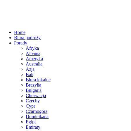
Home
Biura podróży
Porady
Afryka
Albania
Ameryka
Australia
Azja
Bali
Biura lokalne
Brazylia
Bułgaria
Chorwacja
Czechy
Cypr
Czarnogóra
Dominikana
Egipt
Emiraty