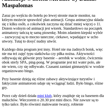
Maspalomas
Zaraz po wejściu do hotelu po lewej stronie macie monitor, na
którym możecie sprawdzić plan animacji. Grupa animacyjna składa
się z kilku osób, a cokolwiek zaczyna się dziać mniej więcej o 11.
Dniem wolnym od animacji jest wtorek. Standardowo na początek
animatorzy tańczą tę samą piosenkę. Moim zdaniem kiepski wybór
– zazwyczaj są to mocno taneczne, ciekawe, wpadające w ucho
utwory. Tutaj to dosyć nudny utwór.
Każdego dnia program jest inny. Hotel nie ma żadnych boisk, więc
nie ma też zajęć typu siatkówka czy piłka nożna. Aktywności
odbywają się głównie przy basenie – aerobik w wodzie, ćwiczenia
obok strefy SPA, ping-pong. W programie jest też water polo, ale
nie wiem, czy się odbywało. Czasami zamiast gimnastyki w wodzie
organizowano bingo.
Przy basenie dzieją się różne zabawy aktywizujące turystów i
faktycznie animatorom udaje się wciągnąć ludzi. Było bingo, różne
gry.
Przez cały dzień działa
mini klub
, który znajduje się za basenem dla
maluchów. Wieczorem o 20.30 jest mini disco. Nie zawsze są to
tylko tańce. Było również malowanie twarzy, robienie