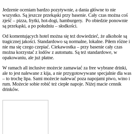
Jedzenie oceniam bardzo pozytywnie, a dania główne to nie
wszystko. Są jeszcze przekąski przy basenie. Cały czas można coś
zjeść – pizza, frytki, hot-dogi, hamburgery. Po obiedzie ponownie
są przekąski, a po południu – słodkości.
Od komentujących hotel można się też dowiedzieć, że alkohole są
tragicznej jakości. Standardowo są normalne, lokalne. Piłem różne i
nie ma się czego czepiać. Ciekawostka – przy basenie cały czas
można korzystać z lodów z automatu. Są też standardowe, w
opakowaniu, ale już płatne.
W ramach all inclusive możecie zamawiać za free wybrane drinki,
ale to jest nalewane z kija, a nie przygotowywane specjalnie dla was
– to trochę lipa. Sami możecie nalewać poza napojami piwo, wino i
rum. Możecie sobie robić też ciepłe napoje. Niżej macie cennik
drinków.