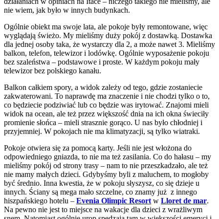
działaniach w opiniach na Itace – niczego takiego nie mieliśmy, ale
nie wiem, jak było w innych budynkach.
Ogólnie obiekt ma swoje lata, ale pokoje były remontowane, więc
wyglądają świeżo. My mieliśmy duży pokój z dostawką. Dostawka
dla jednej osoby taka, że wystarczy dla 2, a może nawet 3. Mieliśmy
balkon, telefon, telewizor i lodówkę. Ogólnie wyposażenie pokoju
bez szaleństwa – podstawowe i proste. W każdym pokoju mały
telewizor bez polskiego kanału.
Balkon całkiem spory, a widok zależy od tego, gdzie zostaniecie
zakwaterowani. To naprawdę ma znaczenie i nie chodzi tylko o to,
co będziecie podziwiać lub co będzie was irytować. Znajomi mieli
widok na ocean, ale też przez większość dnia na ich okna świeciły
promienie słońca – mieli strasznie gorąco. U nas było chłodniej i
przyjemniej. W pokojach nie ma klimatyzacji, są tylko wiatraki.
Pokoje otwiera się za pomocą karty. Jeśli nie jest włożona do
odpowiedniego gniazda, to nie ma też zasilania. Co do hałasu – my
mieliśmy pokój od strony trasy – nam to nie przeszkadzało, ale też
nie mamy małych dzieci. Gdybyśmy byli z maluchem, to mogłoby
być średnio. Inna kwestia, że w pokoju słyszysz, co się dzieje u
innych. Ściany są mega mało szczelne, co znamy już z innego
hiszpańskiego hotelu –
Evenia Olimpic Resort
w
Lloret de mar
.
Na pewno nie jest to miejsce na wakacje dla dzieci z wrażliwym
snem. Natomiast ogólnie urop spędzają tam w większości emeryci i