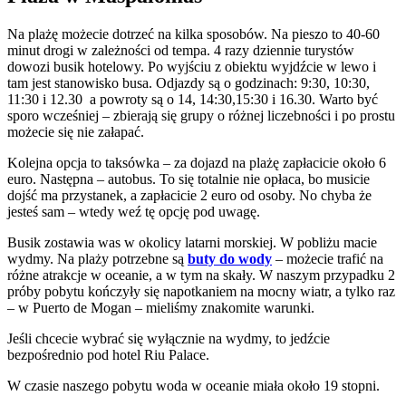
Na plażę możecie dotrzeć na kilka sposobów. Na pies
zo to 40-60
minut drogi w zależności od tempa. 4 razy dziennie turystów
dowozi busik hotelowy. Po wyjściu z obiektu wyjdźcie w lewo i
tam jest stanowisko busa. Odjazdy są o godzinach: 9:30, 10:30,
11:30 i 12.30 a powroty są o 14, 14:30,15:30 i 16.30. Warto być
sporo wcześniej – zbierają się grupy o różnej liczebności i po prostu
możecie się nie załapać.
Kolejna opcja to taksówka – za dojazd na plażę zapłacicie około 6
euro. Następna – autobus. To się totalnie nie opłaca, bo musicie
dojść ma przystanek, a zapłacicie 2 euro od osoby. No chyba że
jesteś sam – wtedy weź tę opcję pod uwagę.
Busik zostawia was w okolicy latarni morskiej. W pobliżu macie
wydmy. Na plaży potrzebne są
buty do wody
– możecie trafić na
różne atrakcje w oceanie, a w tym na skały. W naszym przypadku 2
próby pobytu kończyły się napotkaniem na mocny wiatr, a tylko raz
– w Puerto de Mogan – mieliśmy znakomite warunki.
Jeśli chcecie wybrać się wyłącznie na wydmy, to jedźcie
bezpośrednio pod hotel Riu Palace.
W czasie naszego pobytu woda w oceanie miała około 19 stopni.