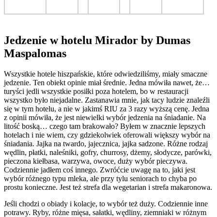
Jedzenie w hotelu Mirador by Dumas
Maspalomas
Wszystkie hotele hiszpańskie, które odwiedziliśmy, miały smaczne
jedzenie. Ten obiekt opinie miał średnie. Jedna mówiła nawet, że…
turyści jedli wszystkie posiłki poza hotelem, bo w restauracji
wszystko było niejadalne. Zastanawia mnie, jak tacy ludzie znaleźli
się w tym hotelu, a nie w jakimś RIU za 3 razy wyższą cenę. Jedna
z opinii mówiła, że jest niewielki wybór jedzenia na śniadanie. Na
litość boską… czego tam brakowało? Byłem w znacznie lepszych
hotelach i nie wiem, czy gdziekolwiek oferowali większy wybór na
śniadania. Jajka na twardo, jajecznica, jajka sadzone. Różne rodzaj
wędlin, płatki, naleśniki, gofry, churrosy, dżemy, słodycze, parówki,
pieczona kiełbasa, warzywa, owoce, duży wybór pieczywa.
Codziennie jadłem coś innego. Zwróćcie uwagę na to, jaki jest
wybór różnego typu mleka, ale przy tylu seniorach to chyba po
prostu konieczne. Jest też strefa dla wegetarian i strefa makaronowa.
Jeśli chodzi o obiady i kolacje, to wybór też duży. Codziennie inne
potrawy. Ryby, różne mięsa, sałatki, wędliny, ziemniaki w różnym