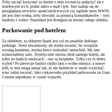
Żeby zacząć korzystać za darmo z netu wystarczy połączyć się z
hotelowym wi-fi, podać adres e-mail i tyle. Sieć nadaje się do
przeglądana serwisów społecznościowych czy ogólnie stron WWW,
ale jest zbyt wolna, żeby dzwonić za pomocą komunikatorów – tym
bardziej z wideo. Natomiast jest dostępna na terenie całego obiektu.
Parkowanie pod hotelem
Za obiektem, za sklepem Spark jest coś na zasadzie dzikiego
parkingu. Teren utwardzony, ale trzeba uważać, bo wszędzie
wystają kamienie, można łatwo uszkodzić samochód. My tam
zostawialiśmy auto. Teoretycznie można obok samego hotelu, ale
tylko na białych miejscach – one są bezpłatne. Tylko czy to dobry
wybór? Po pierwsze bardzo ciężko tam o wolne miejsce, a nawet
jeśli, to inni mogą stanąć tak, że nie będziecie w stanie wyjechać,
więc radzę uważać. Jako ciekawostka przykład parkowania na Gran
Canaria napotkany w czasie wyjazdu.