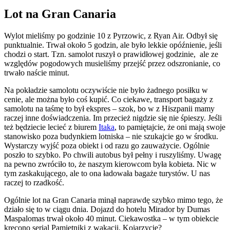
Lot na Gran Canaria
Wylot mieliśmy po godzinie 10 z Pyrzowic, z Ryan Air. Odbył się
punktualnie. Trwał około 5 godzin, ale było lekkie opóźnienie, jeśli
chodzi o start. Tzn. samolot ruszył o prawidłowej godzinie, ale ze
względów pogodowych musieliśmy przejść przez odszronianie, co
trwało naście minut.
Na pokładzie samolotu oczywiście nie było żadnego posiłku w
cenie, ale można było coś kupić. Co ciekawe, transport bagaży z
samolotu na taśmę to był ekspres – szok, bo w z Hiszpanii mamy
raczej inne doświadczenia. Im przecież nigdzie się nie śpieszy. Jeśli
też będziecie lecieć z biurem
Itaka
, to pamiętajcie, że oni mają swoje
stanowisko poza budynkiem lotniska – nie szukajcie go w środku.
Wystarczy wyjść poza obiekt i od razu go zauważycie. Ogólnie
poszło to szybko. Po chwili autobus był pełny i ruszyliśmy. Uwagę
na pewno zwróciło to, że naszym kierowcom była kobieta. Nic w
tym zaskakującego, ale to ona ładowała bagaże turystów. U nas
raczej to rzadkość.
Ogólnie lot na Gran Canaria minął naprawdę szybko mimo tego, że
działo się to w ciągu dnia. Dojazd do hotelu Mirador by Dumas
Maspalomas trwał około 40 minut. Ciekawostka – w tym obiekcie
kręcono serial Pamiętniki z wakacji. Kojarzycie?