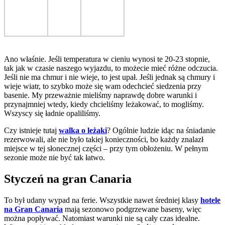
Ano właśnie. Jeśli temperatura w cieniu wynosi te 20-23 stopnie,
tak jak w czasie naszego wyjazdu, to możecie mieć różne odczucia.
Jeśli nie ma chmur i nie wieje, to jest upał. Jeśli jednak są chmury i
wieje wiatr, to szybko może się wam odechcieć siedzenia przy
basenie. My przeważnie mieliśmy naprawdę dobre warunki i
przynajmniej wtedy, kiedy chcieliśmy leżakować, to mogliśmy.
Wszyscy się ładnie opaliliśmy.
Czy istnieje tutaj
walka o leżaki
? Ogólnie ludzie idąc na śniadanie
rezerwowali, ale nie było takiej konieczności, bo każdy znalazł
miejsce w tej słonecznej części – przy tym obłożeniu. W pełnym
sezonie może nie być tak łatwo.
Styczeń na gran Canaria
To był udany wypad na ferie. Wszystkie nawet średniej klasy
hotele
na Gran Canaria
mają sezonowo podgrzewane baseny, więc
można popływać. Natomiast warunki nie są cały czas idealne.