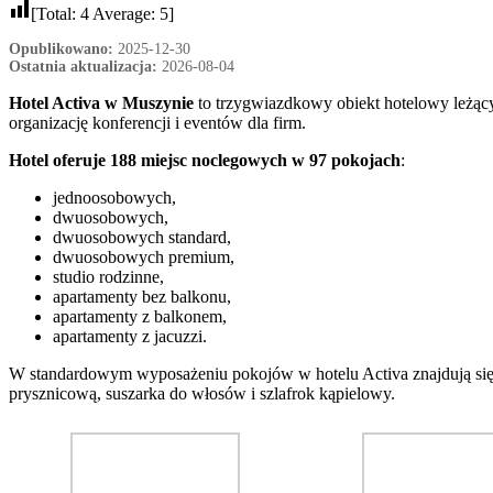
[Total:
4
Average:
5
]
Opublikowano:
2025-12-30
Ostatnia aktualizacja:
2026-08-04
Hotel Activa w Muszynie
to trzygwiazdkowy obiekt hotelowy leżący
organizację konferencji i eventów dla firm.
Hotel oferuje 188 miejsc noclegowych w 97 pokojach
:
jednoosobowych,
dwuosobowych,
dwuosobowych standard,
dwuosobowych premium,
studio rodzinne,
apartamenty bez balkonu,
apartamenty z balkonem,
apartamenty z jacuzzi.
W standardowym wyposażeniu pokojów w hotelu Activa znajdują się: ł
prysznicową, suszarka do włosów i szlafrok kąpielowy.