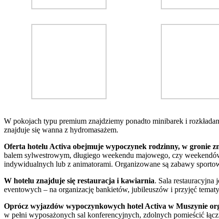
W pokojach typu premium znajdziemy ponadto minibarek i rozkładaną
znajduje się wanna z hydromasażem.
Oferta hotelu Activa obejmuje wypoczynek rodzinny, w gronie zn
balem sylwestrowym, długiego weekendu majowego, czy weekendów na 
indywidualnych lub z animatorami. Organizowane są zabawy sporto
W hotelu znajduje się restauracja i kawiarnia
. Sala restauracyjna
eventowych – na organizację bankietów, jubileuszów i przyjęć tematy
Oprócz wyjazdów wypoczynkowych hotel Activa w Muszynie organ
w pełni wyposażonych sal konferencyjnych, zdolnych pomieścić łąc