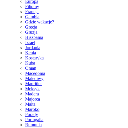
Europa
Filipiny
Francja
Gambia
Gdzie wakacje?
Grecja
Gruzja
Hiszpania
Izrael
Jordania
Kenia
Kostaryka
Kuba
Oman
Macedonia
Malediwy
Mauritius
Meksyk
Madera
Majorca
Malta
Maroko
Porady
Portugalia
Rumunia