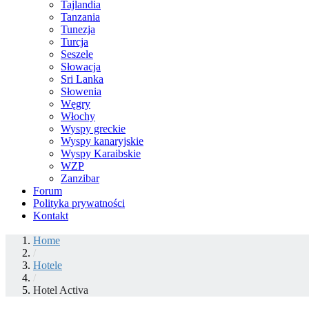
Tajlandia
Tanzania
Tunezja
Turcja
Seszele
Słowacja
Sri Lanka
Słowenia
Węgry
Włochy
Wyspy greckie
Wyspy kanaryjskie
Wyspy Karaibskie
WZP
Zanzibar
Forum
Polityka prywatności
Kontakt
Home
/
Hotele
/
Hotel Activa