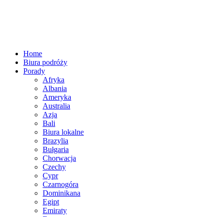
Home
Biura podróży
Porady
Afryka
Albania
Ameryka
Australia
Azja
Bali
Biura lokalne
Brazylia
Bułgaria
Chorwacja
Czechy
Cypr
Czarnogóra
Dominikana
Egipt
Emiraty