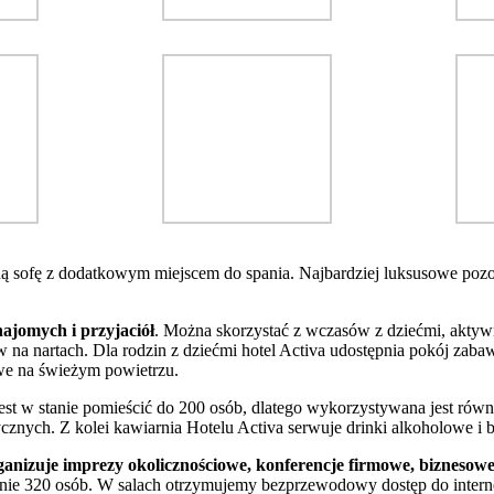
 sofę z dodatkowym miejscem do spania. Najbardziej luksusowe pozos
ajomych i przyjaciół
. Można skorzystać z wczasów z dziećmi, akt
nartach. Dla rodzin z dziećmi hotel Activa udostępnia pokój zabaw,
we na świeżym powietrzu.
 jest w stanie pomieścić do 200 osób, dlatego wykorzystywana jest równi
cznych. Z kolei kawiarnia Hotelu Activa serwuje drinki alkoholowe i 
izuje imprezy okolicznościowe, konferencje firmowe, biznesowe 
znie 320 osób. W salach otrzymujemy bezprzewodowy dostęp do intern