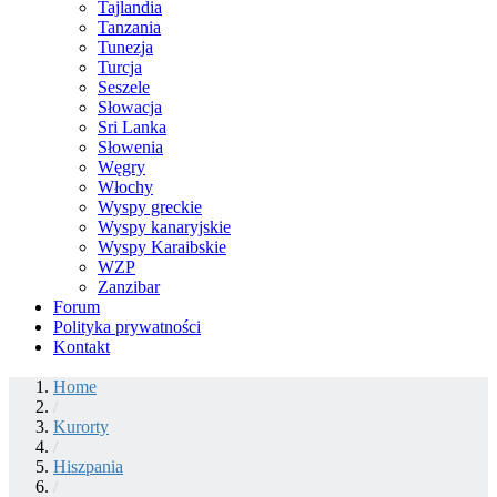
Tajlandia
Tanzania
Tunezja
Turcja
Seszele
Słowacja
Sri Lanka
Słowenia
Węgry
Włochy
Wyspy greckie
Wyspy kanaryjskie
Wyspy Karaibskie
WZP
Zanzibar
Forum
Polityka prywatności
Kontakt
Home
/
Kurorty
/
Hiszpania
/