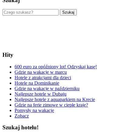
Szukaj
Szukaj
Hity
600 euro za opóźniony lot! Odzyskaj kasę!
Gdzie na wakacje w marcu
Hotele z atrakcjami dla dzieci
Hotele na Dominikanie
Gdzie na wakacje w październiku
Najlepsze hotele w Dubaju
Najlepsze hotele z aquaparkiem na Krecie
Gdzie na ferie zimowe w ciepłe kraje?
Pomysły na wakacje
Zobacz
Szukaj hotelu!