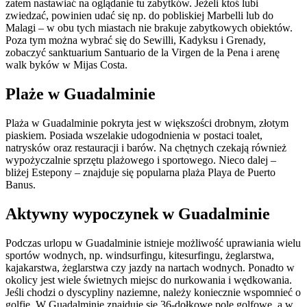
zatem nastawiać na oglądanie tu zabytków. Jeżeli ktoś lubi
zwiedzać, powinien udać się np. do pobliskiej Marbelli lub do
Malagi – w obu tych miastach nie brakuje zabytkowych obiektów.
Poza tym można wybrać się do Sewilli, Kadyksu i Grenady,
zobaczyć sanktuarium Santuario de la Virgen de la Pena i arenę
walk byków w Mijas Costa.
Plaże w Guadalminie
Plaża w Guadalminie pokryta jest w większości drobnym, złotym
piaskiem. Posiada wszelakie udogodnienia w postaci toalet,
natrysków oraz restauracji i barów. Na chętnych czekają również
wypożyczalnie sprzętu plażowego i sportowego. Nieco dalej –
bliżej Estepony – znajduje się popularna plaża Playa de Puerto
Banus.
Aktywny wypoczynek w Guadalminie
Podczas urlopu w Guadalminie istnieje możliwość uprawiania wielu
sportów wodnych, np. windsurfingu, kitesurfingu, żeglarstwa,
kajakarstwa, żeglarstwa czy jazdy na nartach wodnych. Ponadto w
okolicy jest wiele świetnych miejsc do nurkowania i wędkowania.
Jeśli chodzi o dyscypliny naziemne, należy koniecznie wspomnieć o
golfie. W Guadalminie znajduje się 36-dołkowe pole golfowe, a w