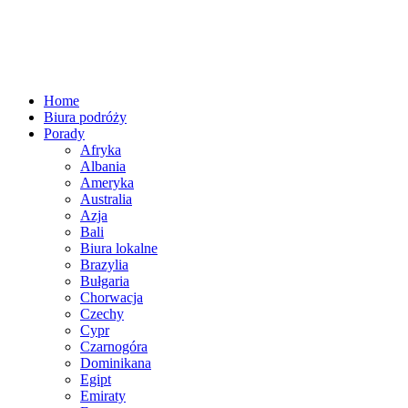
Home
Biura podróży
Porady
Afryka
Albania
Ameryka
Australia
Azja
Bali
Biura lokalne
Brazylia
Bułgaria
Chorwacja
Czechy
Cypr
Czarnogóra
Dominikana
Egipt
Emiraty