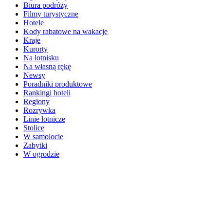
Biura podróży
Filmy turystyczne
Hotele
Kody rabatowe na wakacje
Kraje
Kurorty
Na lotnisku
Na własną rękę
Newsy
Poradniki produktowe
Rankingi hoteli
Regiony
Rozrywka
Linie lotnicze
Stolice
W samolocie
Zabytki
W ogrodzie