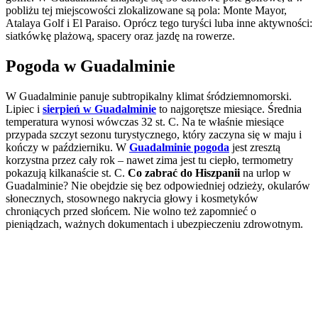
pobliżu tej miejscowości zlokalizowane są pola: Monte Mayor,
Atalaya Golf i El Paraiso. Oprócz tego turyści luba inne aktywności:
siatkówkę plażową, spacery oraz jazdę na rowerze.
Pogoda w Guadalminie
W Guadalminie panuje subtropikalny klimat śródziemnomorski.
Lipiec i
sierpień
w Guadalminie
to najgorętsze miesiące. Średnia
temperatura wynosi wówczas 32 st. C. Na te właśnie miesiące
przypada szczyt sezonu turystycznego, który zaczyna się w maju i
kończy w październiku. W
Guadalminie pogoda
jest zresztą
korzystna przez cały rok – nawet zima jest tu ciepło, termometry
pokazują kilkanaście st. C.
Co zabrać do Hiszpanii
na urlop w
Guadalminie? Nie obejdzie się bez odpowiedniej odzieży, okularów
słonecznych, stosownego nakrycia głowy i kosmetyków
chroniących przed słońcem. Nie wolno też zapomnieć o
pieniądzach, ważnych dokumentach i ubezpieczeniu zdrowotnym.