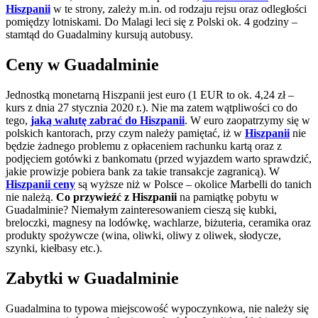
Hiszpanii
w te strony, zależy m.in. od rodzaju rejsu oraz odległości
pomiędzy lotniskami. Do Malagi leci się z Polski ok. 4 godziny –
stamtąd do Guadalminy kursują autobusy.
Ceny w Guadalminie
Jednostką monetarną Hiszpanii jest euro (1 EUR to ok. 4,24 zł –
kurs z dnia 27 stycznia 2020 r.). Nie ma zatem wątpliwości co do
tego,
jaką walutę zabrać do Hiszpanii
. W euro zaopatrzymy się w
polskich kantorach, przy czym należy pamiętać, iż w
Hiszpanii
nie
będzie żadnego problemu z opłaceniem rachunku kartą oraz z
podjęciem gotówki z bankomatu (przed wyjazdem warto sprawdzić,
jakie prowizje pobiera bank za takie transakcje zagranicą). W
Hiszpanii ceny
są wyższe niż w Polsce – okolice Marbelli do tanich
nie należą.
Co przywieźć z Hiszpanii
na pamiątkę pobytu w
Guadalminie? Niemałym zainteresowaniem cieszą się kubki,
breloczki, magnesy na lodówkę, wachlarze, biżuteria, ceramika oraz
produkty spożywcze (wina, oliwki, oliwy z oliwek, słodycze,
szynki, kiełbasy etc.).
Zabytki w Guadalminie
Guadalmina to typowa miejscowość wypoczynkowa, nie należy się