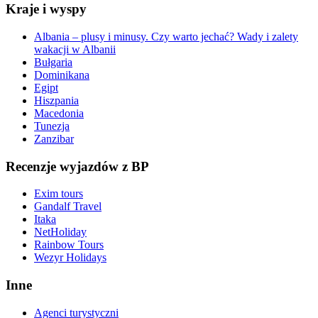
Kraje i wyspy
Albania – plusy i minusy. Czy warto jechać? Wady i zalety
wakacji w Albanii
Bułgaria
Dominikana
Egipt
Hiszpania
Macedonia
Tunezja
Zanzibar
Recenzje wyjazdów z BP
Exim tours
Gandalf Travel
Itaka
NetHoliday
Rainbow Tours
Wezyr Holidays
Inne
Agenci turystyczni