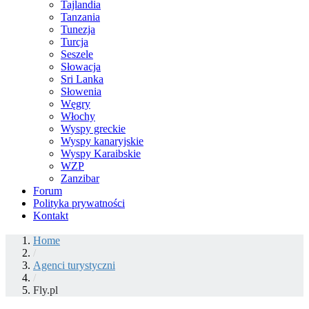
Tajlandia
Tanzania
Tunezja
Turcja
Seszele
Słowacja
Sri Lanka
Słowenia
Węgry
Włochy
Wyspy greckie
Wyspy kanaryjskie
Wyspy Karaibskie
WZP
Zanzibar
Forum
Polityka prywatności
Kontakt
Home
/
Agenci turystyczni
/
Fly.pl