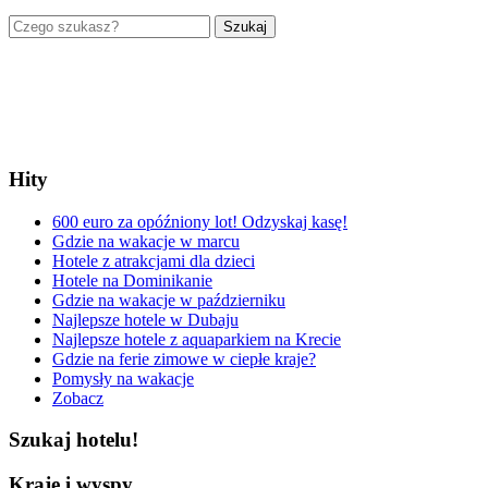
Szukaj
Hity
600 euro za opóźniony lot! Odzyskaj kasę!
Gdzie na wakacje w marcu
Hotele z atrakcjami dla dzieci
Hotele na Dominikanie
Gdzie na wakacje w październiku
Najlepsze hotele w Dubaju
Najlepsze hotele z aquaparkiem na Krecie
Gdzie na ferie zimowe w ciepłe kraje?
Pomysły na wakacje
Zobacz
Szukaj hotelu!
Kraje i wyspy