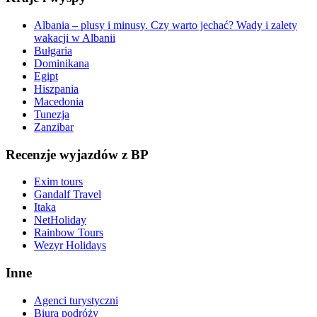
Albania – plusy i minusy. Czy warto jechać? Wady i zalety
wakacji w Albanii
Bułgaria
Dominikana
Egipt
Hiszpania
Macedonia
Tunezja
Zanzibar
Recenzje wyjazdów z BP
Exim tours
Gandalf Travel
Itaka
NetHoliday
Rainbow Tours
Wezyr Holidays
Inne
Agenci turystyczni
Biura podróży