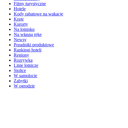
Filmy turystyczne
Hotele
Kody rabatowe na wakacje
Kraje
Kurorty
Na lotnisku
Na własną rękę
Newsy
Poradniki produktowe
Rankingi hoteli
Regiony
Rozrywka
Linie lotnicze
Stolice
W samolocie
Zabytki
W ogrodzie