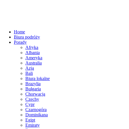
Home
Biura podróży
Porady
Afryka
Albania
Ameryka
Australia
Azja
Bali
Biura lokalne
Brazylia
Bułgaria
Chorwacja
Czechy
Cypr
Czarnogóra
Dominikana
Egipt
Emiraty