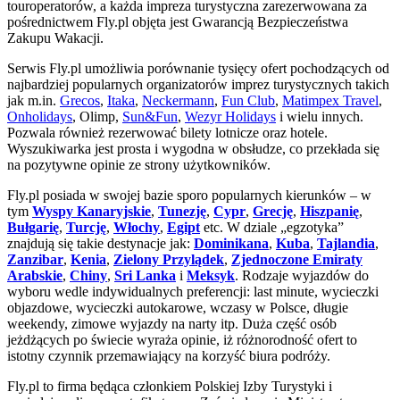
touroperatorów, a każda impreza turystyczna zarezerwowana za
pośrednictwem Fly.pl objęta jest Gwarancją Bezpieczeństwa
Zakupu Wakacji.
Serwis Fly.pl umożliwia porównanie tysięcy ofert pochodzących od
najbardziej popularnych organizatorów imprez turystycznych takich
jak m.in.
Grecos
,
Itaka
,
Neckermann
,
Fun Club
,
Matimpex Travel
,
Onholidays
, Olimp,
Sun&Fun
,
Wezyr Holidays
i wielu innych.
Pozwala również rezerwować bilety lotnicze oraz hotele.
Wyszukiwarka jest prosta i wygodna w obsłudze, co przekłada się
na pozytywne opinie ze strony użytkowników.
Fly.pl posiada w swojej bazie sporo popularnych kierunków – w
tym
Wyspy Kanaryjskie
,
Tunezję
,
Cypr
,
Grecję
,
Hiszpanię
,
Bułgarię
,
Turcję
,
Włochy
,
Egipt
etc. W dziale „egzotyka”
znajdują się takie destynacje jak:
Dominikana
,
Kuba
,
Tajlandia
,
Zanzibar
,
Kenia
,
Zielony Przylądek
,
Zjednoczone Emiraty
Arabskie
,
Chiny
,
Sri Lanka
i
Meksyk
. Rodzaje wyjazdów do
wyboru wedle indywidualnych preferencji: last minute, wycieczki
objazdowe, wycieczki autokarowe, wczasy w Polsce, długie
weekendy, zimowe wyjazdy na narty itp. Duża część osób
jeżdżących po świecie wyraża opinie, iż różnorodność ofert to
istotny czynnik przemawiający na korzyść biura podróży.
Fly.pl to firma będąca członkiem Polskiej Izby Turystyki i