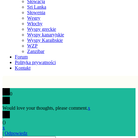
Słowacja
Sri Lanka
Słowenia
Węgry
Włochy
Wyspy greckie
Wyspy kanaryjskie
Wyspy Karaibskie
WZP
Zanzibar
Forum
Polityka prywatności
Kontakt
0
Would love your thoughts, please comment.
x
(
)
x
|
Odpowiedz