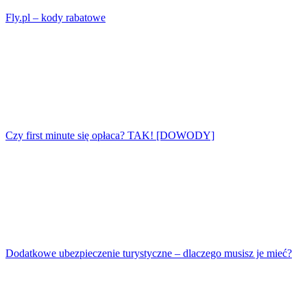
Fly.pl – kody rabatowe
Czy first minute się opłaca? TAK! [DOWODY]
Dodatkowe ubezpieczenie turystyczne – dlaczego musisz je mieć?