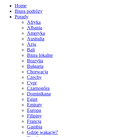
Home
Biura podróży
Porady
Afryka
Albania
Ameryka
Australia
Azja
Bali
Biura lokalne
Brazylia
Bułgaria
Chorwacja
Czechy
Cypr
Czarnogóra
Dominikana
Egipt
Emiraty
Europa
Filipiny
Francja
Gambia
Gdzie wakacje?