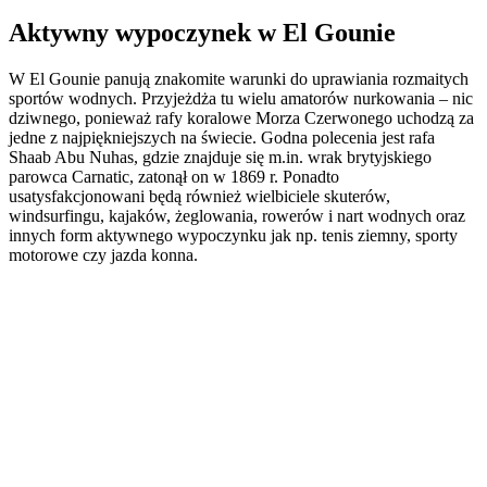
Aktywny wypoczynek w El Gounie
W El Gounie panują znakomite warunki do uprawiania rozmaitych
sportów wodnych. Przyjeżdża tu wielu amatorów nurkowania – nic
dziwnego, ponieważ rafy koralowe Morza Czerwonego uchodzą za
jedne z najpiękniejszych na świecie. Godna polecenia jest rafa
Shaab Abu Nuhas, gdzie znajduje się m.in. wrak brytyjskiego
parowca Carnatic, zatonął on w 1869 r. Ponadto
usatysfakcjonowani będą również wielbiciele skuterów,
windsurfingu, kajaków, żeglowania, rowerów i nart wodnych oraz
innych form aktywnego wypoczynku jak np. tenis ziemny, sporty
motorowe czy jazda konna.