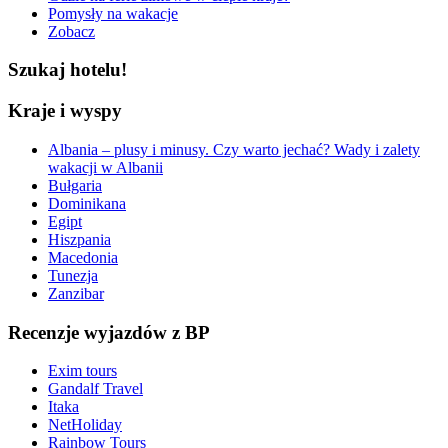
Pomysły na wakacje
Zobacz
Szukaj hotelu!
Kraje i wyspy
Albania – plusy i minusy. Czy warto jechać? Wady i zalety
wakacji w Albanii
Bułgaria
Dominikana
Egipt
Hiszpania
Macedonia
Tunezja
Zanzibar
Recenzje wyjazdów z BP
Exim tours
Gandalf Travel
Itaka
NetHoliday
Rainbow Tours