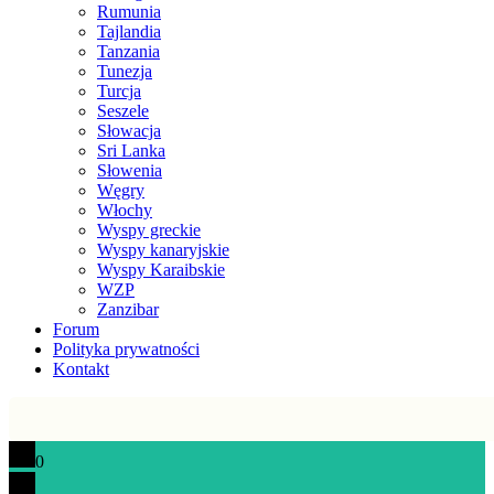
Rumunia
Tajlandia
Tanzania
Tunezja
Turcja
Seszele
Słowacja
Sri Lanka
Słowenia
Węgry
Włochy
Wyspy greckie
Wyspy kanaryjskie
Wyspy Karaibskie
WZP
Zanzibar
Forum
Polityka prywatności
Kontakt
0