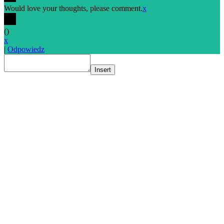
Would love your thoughts, please comment.
x
(
)
x
|
Odpowiedz
Insert