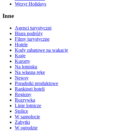
Wezyr Holidays
Inne
Agenci turystyczni
Biura podróży
Filmy turystyczne
Hotele
Kody rabatowe na wakacje
Kraje
Kurorty
Na lotnisku
Na własną rękę
Newsy
Poradniki produktowe
Rankingi hoteli
Regiony
Rozrywka
Linie lotnicze
Stolice
W samolocie
Zabytki
W ogrodzie