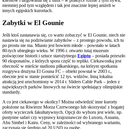
klientów i targowania się z nimi – w praktyce różnie z tym bywa,
niemniej pod tym względem i tak jest znacznie lepiej aniżeli w
innych egipskich kurortach.
Zabytki w El Gounie
Jeśli ktoś zastanawia się, co warto zobaczyć w El Gounie, niech nie
nastawia się na podziwianie zabytków – z prostego powodu, ich tu
po prostu nie ma. Miasto jest bowiem młode – powstało w latach
80-tych ubiegłego wieku. W 1996 r. otwarto tutaj muzeum
poświęcone historii i sztuce starożytnego
Egiptu
– posiada przeszło
90 eksponatów, z których spora część to repliki. Ciekawostką jest
obecność w mieście stadionu piłkarskiego, na którym spotkania
rozgrywa drużyna El Gouna FC – obiekt powstał w 2003 r.,
obecnie jest w stanie pomieścić 12 tys. widzów. Inną lokalna
atrakcją jest uruchomiony w 2014 r. Sliders Cable Park – jeden z
największych parków linowych na świecie spełniający olimpijskie
standardy.
A co jest ciekawego w okolicy? Można odwiedzić inne kurorty
położone na Riwierze Morza Czerwonego lub skorzystać z bogatej
oferty wycieczek fakultatywnych. Opcji do wyboru jest wiele, np.
pustynne safari czy wyprawy krajoznawcze do Luxoru, Asuanu,
Abu Simbel i Kairu. Ceny, w zależności od wybranego wariantu,
zaczynają się średnio od 20 USD za osobę.