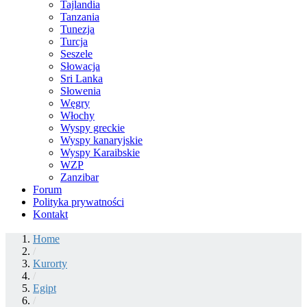
Tajlandia
Tanzania
Tunezja
Turcja
Seszele
Słowacja
Sri Lanka
Słowenia
Węgry
Włochy
Wyspy greckie
Wyspy kanaryjskie
Wyspy Karaibskie
WZP
Zanzibar
Forum
Polityka prywatności
Kontakt
Home
/
Kurorty
/
Egipt
/