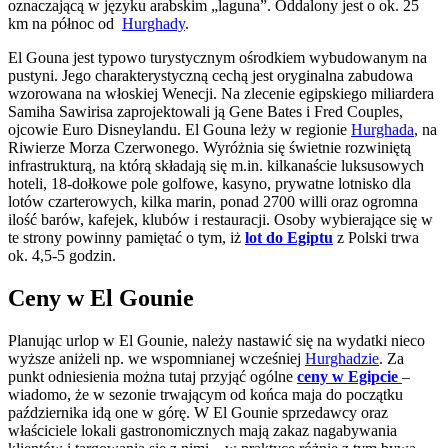
oznaczającą w języku arabskim „laguna”. Oddalony jest o ok. 25
km na północ od
Hurghady
.
El Gouna jest typowo turystycznym ośrodkiem wybudowanym na
pustyni. Jego charakterystyczną cechą jest oryginalna zabudowa
wzorowana na włoskiej Wenecji. Na zlecenie egipskiego miliardera
Samiha Sawirisa zaprojektowali ją Gene Bates i Fred Couples,
ojcowie Euro Disneylandu. El Gouna leży w regionie
Hurghada
, na
Riwierze Morza Czerwonego. Wyróżnia się świetnie rozwiniętą
infrastrukturą, na którą składają się m.in. kilkanaście luksusowych
hoteli, 18-dołkowe pole golfowe, kasyno, prywatne lotnisko dla
lotów czarterowych, kilka marin, ponad 2700 willi oraz ogromna
ilość barów, kafejek, klubów i restauracji. Osoby wybierające się w
te strony powinny pamiętać o tym, iż
lot do Egiptu
z Polski trwa
ok. 4,5-5 godzin.
Ceny w El Gounie
Planując urlop w El Gounie, należy nastawić się na wydatki nieco
wyższe aniżeli np. we wspomnianej wcześniej
Hurghadzie
. Za
punkt odniesienia można tutaj przyjąć ogólne
ceny w Egipcie
–
wiadomo, że w sezonie trwającym od końca maja do początku
października idą one w górę. W El Gounie sprzedawcy oraz
właściciele lokali gastronomicznych mają zakaz nagabywania