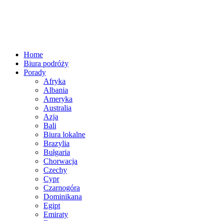
Home
Biura podróży
Porady
Afryka
Albania
Ameryka
Australia
Azja
Bali
Biura lokalne
Brazylia
Bułgaria
Chorwacja
Czechy
Cypr
Czarnogóra
Dominikana
Egipt
Emiraty