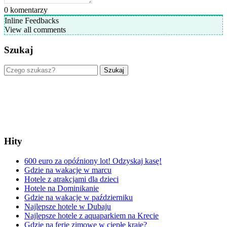
0
komentarzy
Inline Feedbacks
View all comments
Szukaj
Szukaj
Hity
600 euro za opóźniony lot! Odzyskaj kasę!
Gdzie na wakacje w marcu
Hotele z atrakcjami dla dzieci
Hotele na Dominikanie
Gdzie na wakacje w październiku
Najlepsze hotele w Dubaju
Najlepsze hotele z aquaparkiem na Krecie
Gdzie na ferie zimowe w ciepłe kraje?