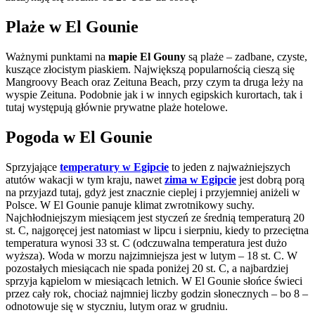
Plaże w El Gounie
Ważnymi punktami na
mapie El Gouny
są plaże – zadbane, czyste,
kuszące złocistym piaskiem. Największą popularnością cieszą się
Mangroovy Beach oraz Zeituna Beach, przy czym ta druga leży na
wyspie Zeituna. Podobnie jak i w innych egipskich kurortach, tak i
tutaj występują głównie prywatne plaże hotelowe.
Pogoda w El Gounie
Sprzyjające
temperatury w Egipcie
to jeden z najważniejszych
atutów wakacji w tym kraju, nawet
zima w Egipcie
jest dobrą porą
na przyjazd tutaj, gdyż jest znacznie cieplej i przyjemniej aniżeli w
Polsce. W El Gounie panuje klimat zwrotnikowy suchy.
Najchłodniejszym miesiącem jest styczeń ze średnią temperaturą 20
st. C, najgoręcej jest natomiast w lipcu i sierpniu, kiedy to przeciętna
temperatura wynosi 33 st. C (odczuwalna temperatura jest dużo
wyższa). Woda w morzu najzimniejsza jest w lutym – 18 st. C. W
pozostałych miesiącach nie spada poniżej 20 st. C, a najbardziej
sprzyja kąpielom w miesiącach letnich. W El Gounie słońce świeci
przez cały rok, chociaż najmniej liczby godzin słonecznych – bo 8 –
odnotowuje się w styczniu, lutym oraz w grudniu.