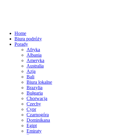
Home
Biura podróży
Porady
Afryka
Albania
Ameryka
Australia
Azja
Bali
Biura lokalne
Brazylia
Bułgaria
Chorwacja
Czechy
Cypr
Czarnogóra
Dominikana
Egipt
Emiraty