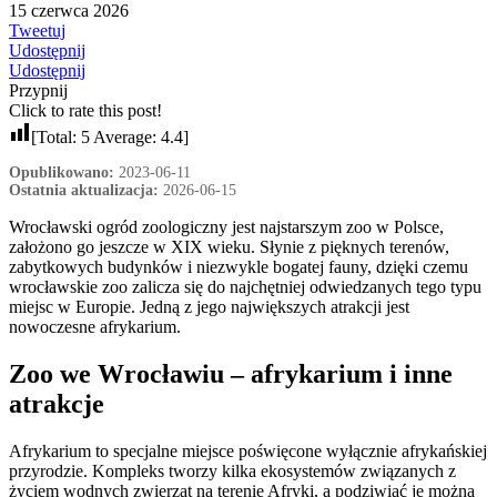
15 czerwca 2026
Tweetuj
Udostępnij
Udostępnij
Przypnij
Click to rate this post!
[Total:
5
Average:
4.4
]
Opublikowano:
2023-06-11
Ostatnia aktualizacja:
2026-06-15
Wrocławski ogród zoologiczny jest najstarszym zoo w Polsce,
założono go jeszcze w XIX wieku. Słynie z pięknych terenów,
zabytkowych budynków i niezwykle bogatej fauny, dzięki czemu
wrocławskie zoo zalicza się do najchętniej odwiedzanych tego typu
miejsc w Europie. Jedną z jego największych atrakcji jest
nowoczesne afrykarium.
Zoo we Wrocławiu – afrykarium i inne
atrakcje
Afrykarium to specjalne miejsce poświęcone wyłącznie afrykańskiej
przyrodzie. Kompleks tworzy kilka ekosystemów związanych z
życiem wodnych zwierząt na terenie Afryki, a podziwiać je można