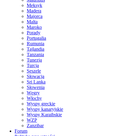
Meksyk
Madera
Majorca
Malta
Maroko
Porady
Portugalia
Rumunia
Tajlandia
Tanzania
Tunezja
Turcja
Seszele
Słowacja
Sri Lanka
Słowenia
Węgry
Włochy
Wyspy greckie
Wyspy kanaryjskie
Wyspy Karaibskie
WZP
Zanzibar
Forum