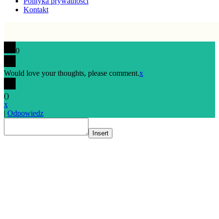
Polityka prywatności
Kontakt
0
Would love your thoughts, please comment.
x
(
)
x
|
Odpowiedz
Insert