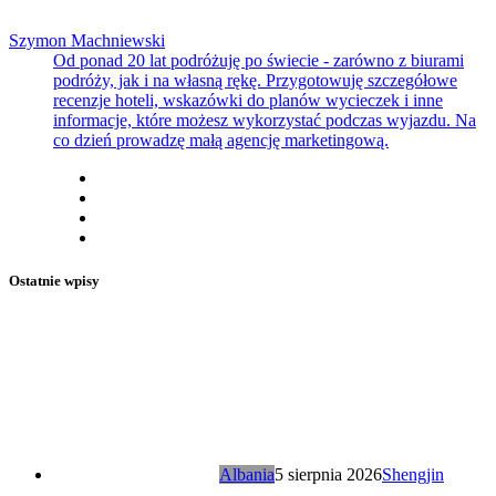
Szymon Machniewski
Od ponad 20 lat podróżuję po świecie - zarówno z biurami
podróży, jak i na własną rękę. Przygotowuję szczegółowe
recenzje hoteli, wskazówki do planów wycieczek i inne
informacje, które możesz wykorzystać podczas wyjazdu. Na
co dzień prowadzę małą agencję marketingową.
Ostatnie wpisy
Albania
5 sierpnia 2026
Shengjin