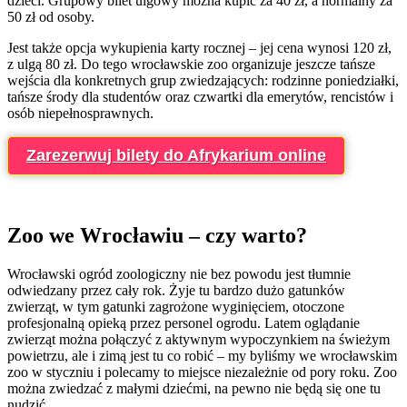
dzieci. Grupowy bilet ulgowy można kupić za 40 zł, a normalny za
50 zł od osoby.
Jest także opcja wykupienia karty rocznej – jej cena wynosi 120 zł,
z ulgą 80 zł. Do tego wrocławskie zoo organizuje jeszcze tańsze
wejścia dla konkretnych grup zwiedzających: rodzinne poniedziałki,
tańsze środy dla studentów oraz czwartki dla emerytów, rencistów i
osób niepełnosprawnych.
Zarezerwuj bilety do Afrykarium online
Zoo we Wrocławiu – czy warto?
Wrocławski ogród zoologiczny nie bez powodu jest tłumnie
odwiedzany przez cały rok. Żyje tu bardzo dużo gatunków
zwierząt, w tym gatunki zagrożone wyginięciem, otoczone
profesjonalną opieką przez personel ogrodu. Latem oglądanie
zwierząt można połączyć z aktywnym wypoczynkiem na świeżym
powietrzu, ale i zimą jest tu co robić – my byliśmy we wrocławskim
zoo w styczniu i polecamy to miejsce niezależnie od pory roku. Zoo
można zwiedzać z małymi dziećmi, na pewno nie będą się one tu
nudzić.