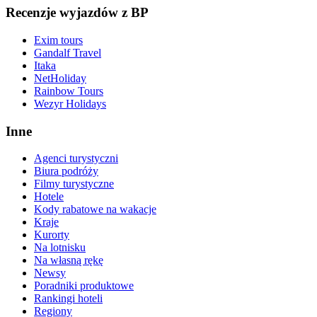
Recenzje wyjazdów z BP
Exim tours
Gandalf Travel
Itaka
NetHoliday
Rainbow Tours
Wezyr Holidays
Inne
Agenci turystyczni
Biura podróży
Filmy turystyczne
Hotele
Kody rabatowe na wakacje
Kraje
Kurorty
Na lotnisku
Na własną rękę
Newsy
Poradniki produktowe
Rankingi hoteli
Regiony