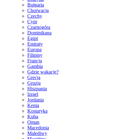
Bułgaria
Chorwacja
Czechy
Cypr
Czarnogóra
Dominikana
Egipt
Emiraty
Europa
Filipiny
Francja
Gambia
Gdzie wakacje?
Grecja
Gruzja
Hiszpania
Izrael
Jordania
Kenia
Kostaryka
Kuba
Oman
Macedonia
Malediwy
Mauritius