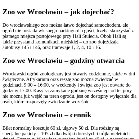
Zoo we Wrocławiu – jak dojechać?
Do wrocławskiego zoo można łatwo dojechać samochodem, ale
ogród nie posiada własnego parkingu dla gości, trzeba skorzystać z
płatnego miejsca postojowego przy Hali Stulecia. Obok Hali są
także przystanki komunikacji miejskiej – do zoo dojeżdżają
autobusy 145 i 146, oraz tramwaje 1, 2, 4, 10 i 16.
Zoo we Wrocławiu – godziny otwarcia
Wrocławski ogród zoologiczny jest otwarty codziennie, także w dni
świąteczne. Afrykarium oraz resztę zoo można zwiedzać w
godzinach 9:00 – 16:00, w weekendy i święta zoo jest otwarte do
godziny 17:00. Kasy są zamykane godzinę wcześniej i od tej pory
nie można już wejść na teren ogrodu, jest on dostępny wyłącznie dla
osób, które rozpoczęły zwiedzanie wcześniej.
Zoo we Wrocławiu – cennik
Bilet normalny kosztuje 60 zł, ulgowy 50 zł. Dla rodziny są
specjalne pakiety – 195 zł dla dwójki dorosłych i trójki nieletnich