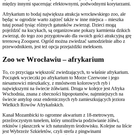
między innymi spacerując efektownymi, podwodnymi korytarzami.
Afrykarium to bodaj największa atrakcja wrocławskiego zoo, ale
będąc w ogrodzie warto zajrzeć także w inne miejsca – mieszka
tutaj ponad tysiąc różnych gatunków zwierząt. Dzieci mogą
pojeździć na kucykach, są organizowane pokazy karmienia dzikich
zwierząt, do tego zoo przygotowało dla swoich gości atrakcyjną grę
terenową Zooquest. Ogród można zwiedzać samodzielnie albo z
przewodnikiem, jest też opcja przejażdżki meleksem.
Zoo we Wrocławiu – afrykarium
To, co przyciąga większość zwiedzających, to właśnie afrykarium.
Początek wycieczki po afrykarium to Morze Czerwone i jego
niesamowici mieszkańcy, z mnóstwem kolorowych ryb i
największymi na świecie żółwiami. Druga w kolejce jest Afryka
Wschodnia, znana z obecności hipopotamów, najmniejszych na
świecie antylop oraz endemicznych ryb zamieszkujących jeziora
Wielkich Rowów Afrykańskich.
Kanał Mozambicki to ogromne akwarium z 18-metrowym,
przeźroczystym tunelem, który umożliwia podziwianie żółwi,
rekinów i płaszczek w ich naturalnym środowisku. Kolejne na liście
jest Wybrzeże Szkieletów, czyli strefa z pingwinami