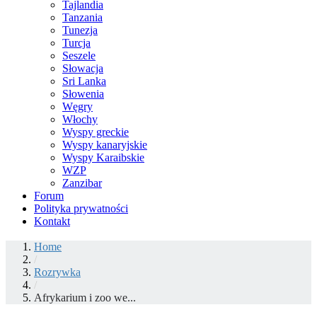
Tajlandia
Tanzania
Tunezja
Turcja
Seszele
Słowacja
Sri Lanka
Słowenia
Węgry
Włochy
Wyspy greckie
Wyspy kanaryjskie
Wyspy Karaibskie
WZP
Zanzibar
Forum
Polityka prywatności
Kontakt
Home
/
Rozrywka
/
Afrykarium i zoo we...