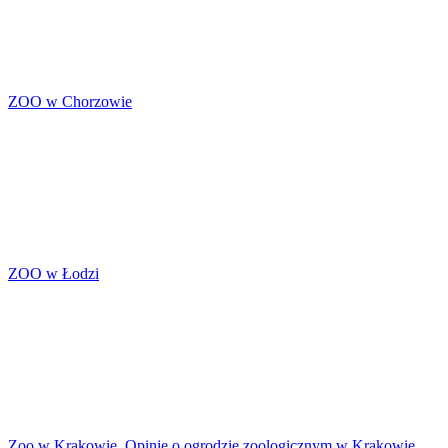
ZOO w Chorzowie
ZOO w Łodzi
Zoo w Krakowie. Opinie o ogrodzie zoologicznym w Krakowie