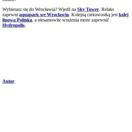
Wybierasz się do Wrocławia? Wjedź na
Sky Tower
. Relaks
zapewni
aquapark we Wrocławiu
. Kolejną ciekawostką jest
kolej
linowa Polinka
, a niesamowite wrażenia może zapewnić
Hydropolis
.
Autor