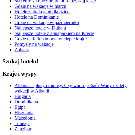
600 euro za opóźniony lot! Odzyskaj kasę!
Gdzie na wakacje w marcu
Hotele z atrakcjami dla dzieci
Hotele na Dominikanie
Gdzie na wakacje w październiku
Najlepsze hotele w Dubaju
Najlepsze hotele z aquaparkiem na Krecie
Gdzie na ferie zimowe w ciepłe kraje?
Pomysły na wakacje
Zobacz
Szukaj hotelu!
Kraje i wyspy
Albania – plusy i minusy. Czy warto jechać? Wady i zalety
wakacji w Albanii
Bułgaria
Dominikana
Egipt
Hiszpania
Macedonia
Tunezja
Zanzibar