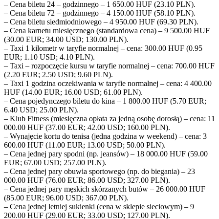
– Cena biletu 24 – godzinnego – 1 650.00 HUF (23.10 PLN).
– Cena biletu 72 – godzinnego – 4 150.00 HUF (58.10 PLN).
– Cena biletu siedmiodniowego – 4 950.00 HUF (69.30 PLN).
– Cena karnetu miesięcznego (standardowa cena) – 9 500.00 HUF
(30.00 EUR; 34.00 USD; 130.00 PLN).
– Taxi 1 kilometr w taryfie normalnej – cena: 300.00 HUF (0.95
EUR; 1.10 USD; 4.10 PLN).
– Taxi – rozpoczęcie kursu w taryfie normalnej – cena: 700.00 HUF
(2.20 EUR; 2.50 USD; 9.60 PLN).
– Taxi 1 godzina oczekiwania w taryfie normalnej – cena: 4 400.00
HUF (14.00 EUR; 16.00 USD; 61.00 PLN).
– Cena pojedynczego biletu do kina – 1 800.00 HUF (5.70 EUR;
6.40 USD; 25.00 PLN).
– Klub Fitness (miesięczna opłata za jedną osobę dorosłą) – cena: 11
000.00 HUF (37.00 EUR; 42.00 USD; 160.00 PLN).
– Wynajęcie kortu do tenisa (jedna godzina w weekend) – cena: 3
600.00 HUF (11.00 EUR; 13.00 USD; 50.00 PLN).
– Cena jednej pary spodni (np. jeansów) – 18 000.00 HUF (59.00
EUR; 67.00 USD; 257.00 PLN).
– Cena jednej pary obuwia sportowego (np. do biegania) – 23
000.00 HUF (76.00 EUR; 86.00 USD; 327.00 PLN).
– Cena jednej pary męskich skórzanych butów – 26 000.00 HUF
(85.00 EUR; 96.00 USD; 367.00 PLN).
– Cena jednej letniej sukienki (cena w sklepie sieciowym) – 9
200.00 HUF (29.00 EUR; 33.00 USD; 127.00 PLN).