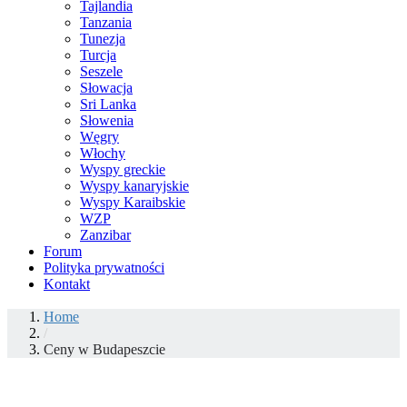
Tajlandia
Tanzania
Tunezja
Turcja
Seszele
Słowacja
Sri Lanka
Słowenia
Węgry
Włochy
Wyspy greckie
Wyspy kanaryjskie
Wyspy Karaibskie
WZP
Zanzibar
Forum
Polityka prywatności
Kontakt
Home
/
Ceny w Budapeszcie