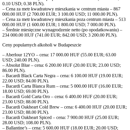
0.10 USD; 0.38 PLN).
– Cena za metr kwadratowy mieszkania w centrum miasta – 867
000.00 HUF (2 700.00 EUR; 3 100.00 USD; 11 000.00 PLN).
– Cena za metr kwadratowy mieszkania poza centrum miasta – 513
000.00 HUF (1 600.00 EUR; 1 800.00 USD; 7 000.00 PLN).
– Średnie miesięczne wynagrodzenie netto (po opodatkowaniu) –
234 000.00 HUF (741.00 EUR; 842.00 USD; 3 200.00 PLN).
Ceny popularnych alkoholi w Budapeszcie
– Aberlour 12YO – cena: 17 000.00 HUF (55.00 EUR; 63.00
USD; 240.00 PLN).
– Absolut Blue – cena: 6 200.00 HUF (20.00 EUR; 23.00 USD;
86.00 PLN).
– Bacardi Black Carta Negra – cena: 6 100.00 HUF (19.00 EUR;
22.00 USD; 84.00 PLN).
– Bacardi Carta Blanca Rum – cena: 5 000.00 HUF (16.00 EUR;
18.00 USD; 69.00 PLN).
– Bacardi Gold Carta Oro – cena: 6 400.00 HUF (20.00 EUR;
23.00 USD; 88.00 PLN).
– Bacardi Oakheart Cold Brew – cena: 6 400.00 HUF (20.00 EUR;
23.00 USD; 88.00 PLN).
– Bacardi Oakheart Spiced – cena: 7 900.00 HUF (25.00 EUR;
28.00 USD; 108.00 PLN).
– Ballantine’s – cena: 5 600.00 HUF (18.00 EUR; 20.00 USD;