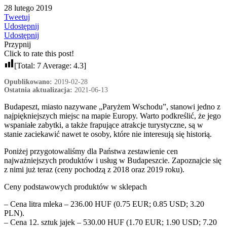
28 lutego 2019
Tweetuj
Udostępnij
Udostępnij
Przypnij
Click to rate this post!
[Total:
7
Average:
4.3
]
Opublikowano:
2019-02-28
Ostatnia aktualizacja:
2021-06-13
Budapeszt, miasto nazywane „Paryżem Wschodu”, stanowi jedno z
najpiękniejszych miejsc na mapie Europy. Warto podkreślić, że jego
wspaniałe zabytki, a także frapujące atrakcje turystyczne, są w
stanie zaciekawić nawet te osoby, które nie interesują się historią.
Poniżej przygotowaliśmy dla Państwa zestawienie cen
najważniejszych produktów i usług w Budapeszcie. Zapoznajcie się
z nimi już teraz (ceny pochodzą z 2018 oraz 2019 roku).
Ceny podstawowych produktów w sklepach
– Cena litra mleka – 236.00 HUF (0.75 EUR; 0.85 USD; 3.20
PLN).
– Cena 12. sztuk jajek – 530.00 HUF (1.70 EUR; 1.90 USD; 7.20