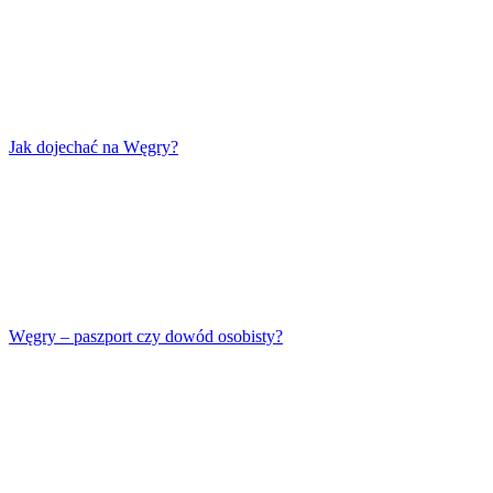
Jak dojechać na Węgry?
Węgry – paszport czy dowód osobisty?