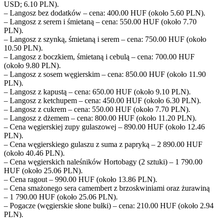
USD; 6.10 PLN).
– Langosz bez dodatków – cena: 400.00 HUF (około 5.60 PLN).
– Langosz z serem i śmietaną – cena: 550.00 HUF (około 7.70
PLN).
– Langosz z szynką, śmietaną i serem – cena: 750.00 HUF (około
10.50 PLN).
– Langosz z boczkiem, śmietaną i cebulą – cena: 700.00 HUF
(około 9.80 PLN).
– Langosz z sosem węgierskim – cena: 850.00 HUF (około 11.90
PLN).
– Langosz z kapustą – cena: 650.00 HUF (około 9.10 PLN).
– Langosz z ketchupem – cena: 450.00 HUF (około 6.30 PLN).
– Langosz z cukrem – cena: 550.00 HUF (około 7.70 PLN).
– Langosz z dżemem – cena: 800.00 HUF (około 11.20 PLN).
– Cena węgierskiej zupy gulaszowej – 890.00 HUF (około 12.46
PLN).
– Cena węgierskiego gulaszu z suma z papryką – 2 890.00 HUF
(około 40.46 PLN).
– Cena węgierskich naleśników Hortobagy (2 sztuki) – 1 790.00
HUF (około 25.06 PLN).
– Cena ragout – 990.00 HUF (około 13.86 PLN).
– Cena smażonego sera camembert z brzoskwiniami oraz żurawiną
– 1 790.00 HUF (około 25.06 PLN).
– Pogacze (węgierskie słone bułki) – cena: 210.00 HUF (około 2.94
PLN).