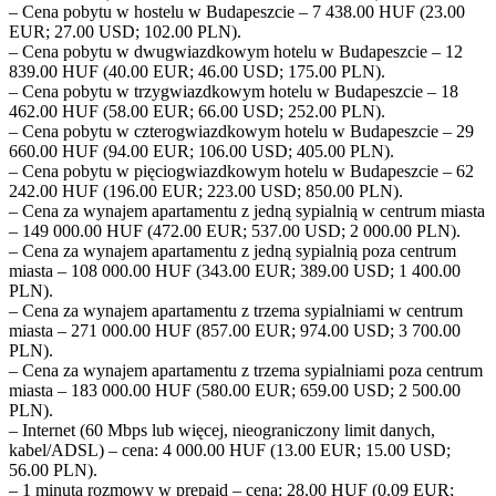
– Cena pobytu w hostelu w Budapeszcie – 7 438.00 HUF (23.00
EUR; 27.00 USD; 102.00 PLN).
– Cena pobytu w dwugwiazdkowym hotelu w Budapeszcie – 12
839.00 HUF (40.00 EUR; 46.00 USD; 175.00 PLN).
– Cena pobytu w trzygwiazdkowym hotelu w Budapeszcie – 18
462.00 HUF (58.00 EUR; 66.00 USD; 252.00 PLN).
– Cena pobytu w czterogwiazdkowym hotelu w Budapeszcie – 29
660.00 HUF (94.00 EUR; 106.00 USD; 405.00 PLN).
– Cena pobytu w pięciogwiazdkowym hotelu w Budapeszcie – 62
242.00 HUF (196.00 EUR; 223.00 USD; 850.00 PLN).
– Cena za wynajem apartamentu z jedną sypialnią w centrum miasta
– 149 000.00 HUF (472.00 EUR; 537.00 USD; 2 000.00 PLN).
– Cena za wynajem apartamentu z jedną sypialnią poza centrum
miasta – 108 000.00 HUF (343.00 EUR; 389.00 USD; 1 400.00
PLN).
– Cena za wynajem apartamentu z trzema sypialniami w centrum
miasta – 271 000.00 HUF (857.00 EUR; 974.00 USD; 3 700.00
PLN).
– Cena za wynajem apartamentu z trzema sypialniami poza centrum
miasta – 183 000.00 HUF (580.00 EUR; 659.00 USD; 2 500.00
PLN).
– Internet (60 Mbps lub więcej, nieograniczony limit danych,
kabel/ADSL) – cena: 4 000.00 HUF (13.00 EUR; 15.00 USD;
56.00 PLN).
– 1 minuta rozmowy w prepaid – cena: 28.00 HUF (0.09 EUR;