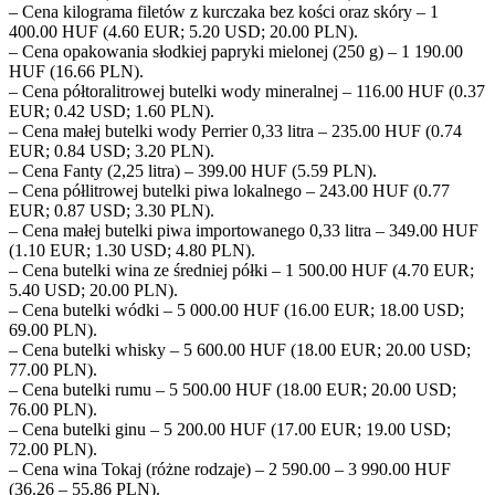
– Cena kilograma filetów z kurczaka bez kości oraz skóry – 1
400.00 HUF (4.60 EUR; 5.20 USD; 20.00 PLN).
– Cena opakowania słodkiej papryki mielonej (250 g) – 1 190.00
HUF (16.66 PLN).
– Cena półtoralitrowej butelki wody mineralnej – 116.00 HUF (0.37
EUR; 0.42 USD; 1.60 PLN).
– Cena małej butelki wody Perrier 0,33 litra – 235.00 HUF (0.74
EUR; 0.84 USD; 3.20 PLN).
– Cena Fanty (2,25 litra) – 399.00 HUF (5.59 PLN).
– Cena półlitrowej butelki piwa lokalnego – 243.00 HUF (0.77
EUR; 0.87 USD; 3.30 PLN).
– Cena małej butelki piwa importowanego 0,33 litra – 349.00 HUF
(1.10 EUR; 1.30 USD; 4.80 PLN).
– Cena butelki wina ze średniej półki – 1 500.00 HUF (4.70 EUR;
5.40 USD; 20.00 PLN).
– Cena butelki wódki – 5 000.00 HUF (16.00 EUR; 18.00 USD;
69.00 PLN).
– Cena butelki whisky – 5 600.00 HUF (18.00 EUR; 20.00 USD;
77.00 PLN).
– Cena butelki rumu – 5 500.00 HUF (18.00 EUR; 20.00 USD;
76.00 PLN).
– Cena butelki ginu – 5 200.00 HUF (17.00 EUR; 19.00 USD;
72.00 PLN).
– Cena wina Tokaj (różne rodzaje) – 2 590.00 – 3 990.00 HUF
(36.26 – 55.86 PLN).