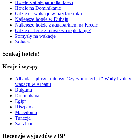
Hotele z atrakcjami dla dzieci
Hotele na Dominikanie
Gdzie na wakacje w październiku
Najlepsze hotele w Dubaju
Najlepsze hotele z aquaparkiem na Krecie
Gdzie na ferie zimowe w ciepłe kraje?
Pomysły na wakacje
Zobacz
Szukaj hotelu!
Kraje i wyspy
Albania – plusy i minusy. Czy warto jechać? Wady i zalety
wakacji w Albanii
Bułgaria
Dominikana
Egipt
Hiszpania
Macedonia
Tunezja
Zanzibar
Recenzje wyjazdów z BP