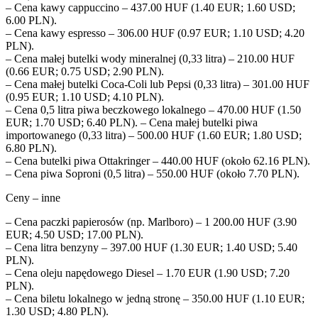
– Cena kawy cappuccino – 437.00 HUF (1.40 EUR; 1.60 USD;
6.00 PLN).
– Cena kawy espresso – 306.00 HUF (0.97 EUR; 1.10 USD; 4.20
PLN).
– Cena małej butelki wody mineralnej (0,33 litra) – 210.00 HUF
(0.66 EUR; 0.75 USD; 2.90 PLN).
– Cena małej butelki Coca-Coli lub Pepsi (0,33 litra) – 301.00 HUF
(0.95 EUR; 1.10 USD; 4.10 PLN).
– Cena 0,5 litra piwa beczkowego lokalnego – 470.00 HUF (1.50
EUR; 1.70 USD; 6.40 PLN). – Cena małej butelki piwa
importowanego (0,33 litra) – 500.00 HUF (1.60 EUR; 1.80 USD;
6.80 PLN).
– Cena butelki piwa Ottakringer – 440.00 HUF (około 62.16 PLN).
– Cena piwa Soproni (0,5 litra) – 550.00 HUF (około 7.70 PLN).
Ceny – inne
– Cena paczki papierosów (np. Marlboro) – 1 200.00 HUF (3.90
EUR; 4.50 USD; 17.00 PLN).
– Cena litra benzyny – 397.00 HUF (1.30 EUR; 1.40 USD; 5.40
PLN).
– Cena oleju napędowego Diesel – 1.70 EUR (1.90 USD; 7.20
PLN).
– Cena biletu lokalnego w jedną stronę – 350.00 HUF (1.10 EUR;
1.30 USD; 4.80 PLN).