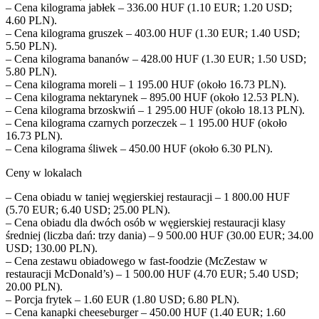
– Cena kilograma jabłek – 336.00 HUF (1.10 EUR; 1.20 USD;
4.60 PLN).
– Cena kilograma gruszek – 403.00 HUF (1.30 EUR; 1.40 USD;
5.50 PLN).
– Cena kilograma bananów – 428.00 HUF (1.30 EUR; 1.50 USD;
5.80 PLN).
– Cena kilograma moreli – 1 195.00 HUF (około 16.73 PLN).
– Cena kilograma nektarynek – 895.00 HUF (około 12.53 PLN).
– Cena kilograma brzoskwiń – 1 295.00 HUF (około 18.13 PLN).
– Cena kilograma czarnych porzeczek – 1 195.00 HUF (około
16.73 PLN).
– Cena kilograma śliwek – 450.00 HUF (około 6.30 PLN).
Ceny w lokalach
– Cena obiadu w taniej węgierskiej restauracji – 1 800.00 HUF
(5.70 EUR; 6.40 USD; 25.00 PLN).
– Cena obiadu dla dwóch osób w węgierskiej restauracji klasy
średniej (liczba dań: trzy dania) – 9 500.00 HUF (30.00 EUR; 34.00
USD; 130.00 PLN).
– Cena zestawu obiadowego w fast-foodzie (McZestaw w
restauracji McDonald’s) – 1 500.00 HUF (4.70 EUR; 5.40 USD;
20.00 PLN).
– Porcja frytek – 1.60 EUR (1.80 USD; 6.80 PLN).
– Cena kanapki cheeseburger – 450.00 HUF (1.40 EUR; 1.60