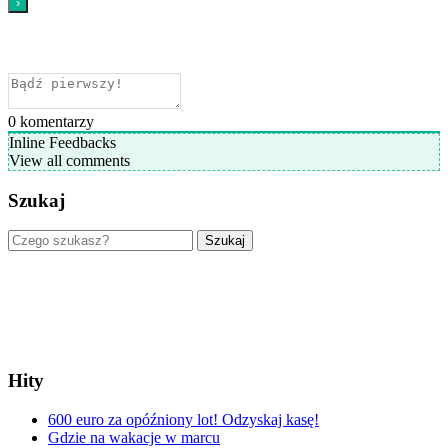
0
komentarzy
Inline Feedbacks
View all comments
Szukaj
Szukaj
Hity
600 euro za opóźniony lot! Odzyskaj kasę!
Gdzie na wakacje w marcu