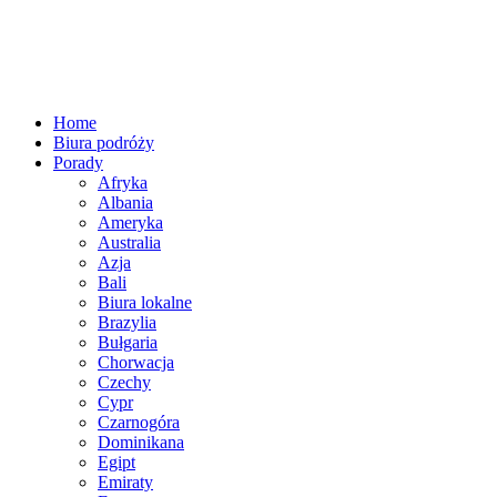
Home
Biura podróży
Porady
Afryka
Albania
Ameryka
Australia
Azja
Bali
Biura lokalne
Brazylia
Bułgaria
Chorwacja
Czechy
Cypr
Czarnogóra
Dominikana
Egipt
Emiraty