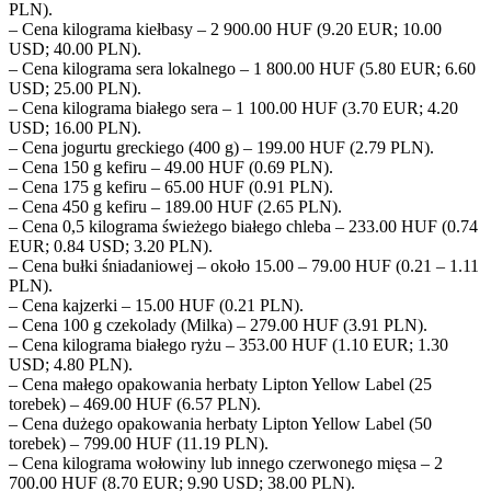
PLN).
– Cena kilograma kiełbasy – 2 900.00 HUF (9.20 EUR; 10.00
USD; 40.00 PLN).
– Cena kilograma sera lokalnego – 1 800.00 HUF (5.80 EUR; 6.60
USD; 25.00 PLN).
– Cena kilograma białego sera – 1 100.00 HUF (3.70 EUR; 4.20
USD; 16.00 PLN).
– Cena jogurtu greckiego (400 g) – 199.00 HUF (2.79 PLN).
– Cena 150 g kefiru – 49.00 HUF (0.69 PLN).
– Cena 175 g kefiru – 65.00 HUF (0.91 PLN).
– Cena 450 g kefiru – 189.00 HUF (2.65 PLN).
– Cena 0,5 kilograma świeżego białego chleba – 233.00 HUF (0.74
EUR; 0.84 USD; 3.20 PLN).
– Cena bułki śniadaniowej – około 15.00 – 79.00 HUF (0.21 – 1.11
PLN).
– Cena kajzerki – 15.00 HUF (0.21 PLN).
– Cena 100 g czekolady (Milka) – 279.00 HUF (3.91 PLN).
– Cena kilograma białego ryżu – 353.00 HUF (1.10 EUR; 1.30
USD; 4.80 PLN).
– Cena małego opakowania herbaty Lipton Yellow Label (25
torebek) – 469.00 HUF (6.57 PLN).
– Cena dużego opakowania herbaty Lipton Yellow Label (50
torebek) – 799.00 HUF (11.19 PLN).
– Cena kilograma wołowiny lub innego czerwonego mięsa – 2
700.00 HUF (8.70 EUR; 9.90 USD; 38.00 PLN).