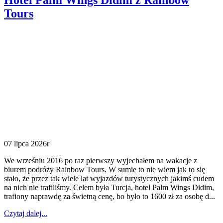
Hotel Palm Wings Didim z Rainbow
Tours
07 lipca 2026r
We wrześniu 2016 po raz pierwszy wyjechałem na wakacje z
biurem podróży Rainbow Tours. W sumie to nie wiem jak to się
stało, że przez tak wiele lat wyjazdów turystycznych jakimś cudem
na nich nie trafiliśmy. Celem była Turcja, hotel Palm Wings Didim,
trafiony naprawdę za świetną cenę, bo było to 1600 zł za osobę d...
Czytaj dalej...