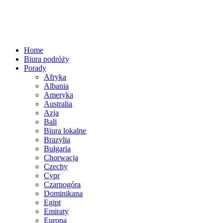
Home
Biura podróży
Porady
Afryka
Albania
Ameryka
Australia
Azja
Bali
Biura lokalne
Brazylia
Bułgaria
Chorwacja
Czechy
Cypr
Czarnogóra
Dominikana
Egipt
Emiraty
Europa