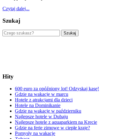
Czytaj dalej...
Szukaj
Szukaj
Hity
600 euro za opóźniony lot! Odzyskaj kasę!
Gdzie na wakacje w marcu
Hotele z atrakcjami dla dzieci
Hotele na Dominikanie
Gdzie na wakacje w październiku
Najlepsze hotele w Dubaju
Najlepsze hotele z aquaparkiem na Krecie
Gdzie na ferie zimowe w ciepłe kraje?
Pomysły na wakacje
Zobacz