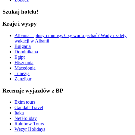
Szukaj hotelu!
Kraje i wyspy
Albania – plusy i minusy. Czy warto jechać? Wady i zalety
wakacji w Albanii
Bułgaria
Dominikana
Egipt
Hiszpania
Macedonia
Tunezja
Zanzibar
Recenzje wyjazdów z BP
Exim tours
Gandalf Travel
Itaka
NetHoliday
Rainbow Tours
Wezyr Holidays