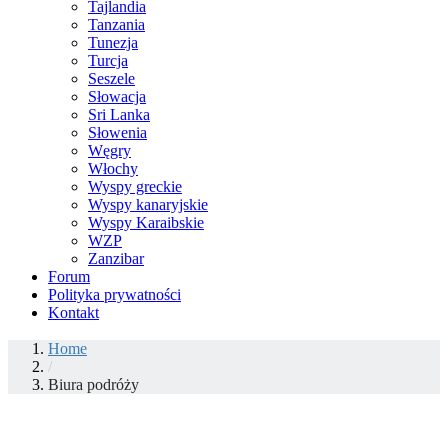
Tajlandia
Tanzania
Tunezja
Turcja
Seszele
Słowacja
Sri Lanka
Słowenia
Węgry
Włochy
Wyspy greckie
Wyspy kanaryjskie
Wyspy Karaibskie
WZP
Zanzibar
Forum
Polityka prywatności
Kontakt
Home
/
Biura podróży