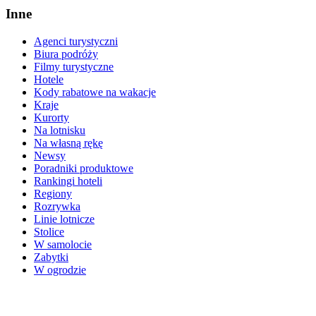
Inne
Agenci turystyczni
Biura podróży
Filmy turystyczne
Hotele
Kody rabatowe na wakacje
Kraje
Kurorty
Na lotnisku
Na własną rękę
Newsy
Poradniki produktowe
Rankingi hoteli
Regiony
Rozrywka
Linie lotnicze
Stolice
W samolocie
Zabytki
W ogrodzie