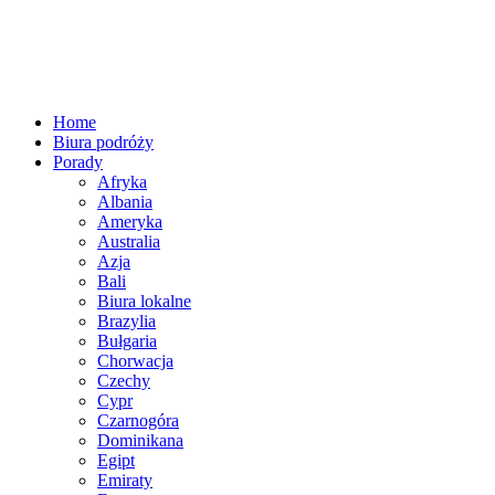
Home
Biura podróży
Porady
Afryka
Albania
Ameryka
Australia
Azja
Bali
Biura lokalne
Brazylia
Bułgaria
Chorwacja
Czechy
Cypr
Czarnogóra
Dominikana
Egipt
Emiraty