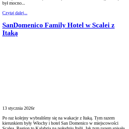
był mocno...
Czytaj dalej...
SanDomenico Family Hotel w Scalei z
Itaką
13 stycznia 2026r
Po raz kolejny wybraliśmy się na wakacje z Itaką. Tym razem
kierunkiem były Włochy i hotel San Domenico w miejscowości
Scalea. Region to Kalabria na południu Italii. Jak tym razem spisała